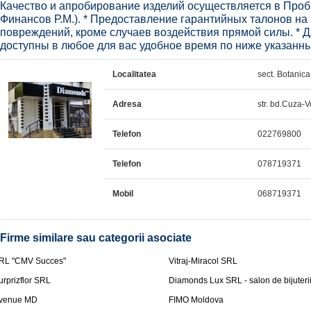
Качество и апробирование изделий осуществляется в Проб
Финансов Р.М.). * Предоставление гарантийных талонов на
повреждений, кроме случаев воздействия прямой силы. *
доступны в любое для вас удобное время по ниже указанн
Localitatea
sect. Botanica
Adresa
str. bd.Cuza-V
Telefon
022769800
Telefon
078719371
Mobil
068719371
Firme similare sau categorii asociate
RL "CMV Succes"
Vitraj-Miracol SRL
urprizflor SRL
Diamonds Lux SRL - salon de bijuteri
venue MD
FIMO Moldova