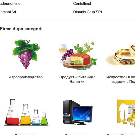
adourionline
Confettimd
iamant Art
Dioartis Grup SRL
Firme dupa categorii
Агропроизводство
Продукты питания /
Искусство / Ю
Напитки
изделия / По