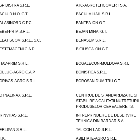
SPIDISTRA S.R.L.
ATC-AGROTEHCOMERT S.A.
ACIU D.N.O. G.T.
BACIU MIHAIL S.R.L.
ALASINORD C.P.C.
BANTEA ION G.T.
EBEI-PRIM S.R.L.
BEJAN MIHAI G.T.
ELATISCOM S.R.L., S.C.
BENASEM S.R.L.
ESTEMACENI C.A.P.
BICIUSCA ION G.T.
ITAV-PRIM S.R.L.
BOGALECON-MOLDOVA S.R.L.
OLLUC-AGRO C.A.P.
BONISTICA S.R.L.
ORIVAS-AGRO S.R.L.
BOROSAN DUMITRU G.T.
OTNALINAX S.R.L.
CENTRUL DE STANDARDIZARE SI
STABILIRE A CALITATII NUTRETURIL
PRODUSELOR CEREALIERE I.S.
RINVITAS S.R.L.
INTREPRINDERE DE DESERVIRE
TEHNICA DIN BARDAR S.A.
ERLIPAN S.R.L.
TALICON-LAD S.R.L.
I.K.
ABILITATE-AGRO S.R.L.