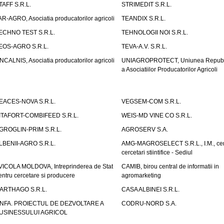
TAFF S.R.L.
STRIMEDIT S.R.L.
AR-AGRO, Asociatia producatorilor agricoli
TEANDIX S.R.L.
ECHNO TEST S.R.L.
TEHNOLOGII NOI S.R.L.
EOS-AGRO S.R.L.
TEVA-A.V. S.R.L.
NCALNIS, Asociatia producatorilor agricoli
UNIAGROPROTECT, Uniunea Republ
a Asociatiilor Producatorilor Agricoli
EACES-NOVA S.R.L.
VEGSEM-COM S.R.L.
ITAFORT-COMBIFEED S.R.L.
WEIS-MD VINE CO S.R.L.
GROGLIN-PRIM S.R.L.
AGROSERV S.A.
LBENII-AGRO S.R.L.
AMG-MAGROSELECT S.R.L., I.M., cen
cercetari stiintifice - Sediul
VICOLA MOLDOVA, Intreprinderea de Stat
CAMIB, birou central de informatii in
entru cercetare si producere
agromarketing
ARTHAGO S.R.L.
CASA ALBINEI S.R.L.
NFA. PROIECTUL DE DEZVOLTARE A
CODRU-NORD S.A.
USINESSULUI AGRICOL