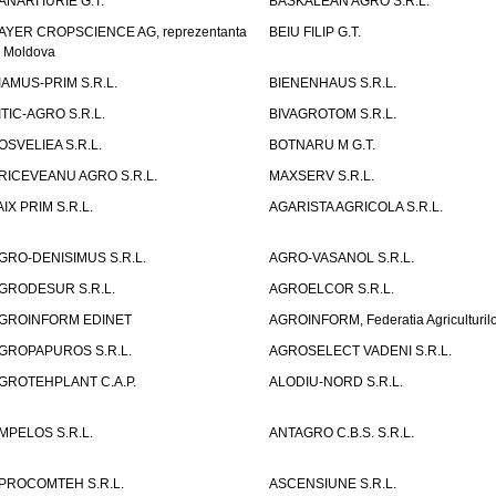
ANARI IURIE G.T.
BASKALEAN AGRO S.R.L.
AYER CROPSCIENCE AG, reprezentanta
BEIU FILIP G.T.
n Moldova
IAMUS-PRIM S.R.L.
BIENENHAUS S.R.L.
ITIC-AGRO S.R.L.
BIVAGROTOM S.R.L.
OSVELIEA S.R.L.
BOTNARU M G.T.
RICEVEANU AGRO S.R.L.
MAXSERV S.R.L.
AIX PRIM S.R.L.
AGARISTA AGRICOLA S.R.L.
GRO-DENISIMUS S.R.L.
AGRO-VASANOL S.R.L.
GRODESUR S.R.L.
AGROELCOR S.R.L.
GROINFORM EDINET
AGROINFORM, Federatia Agriculturilo
GROPAPUROS S.R.L.
AGROSELECT VADENI S.R.L.
GROTEHPLANT C.A.P.
ALODIU-NORD S.R.L.
MPELOS S.R.L.
ANTAGRO C.B.S. S.R.L.
PROCOMTEH S.R.L.
ASCENSIUNE S.R.L.