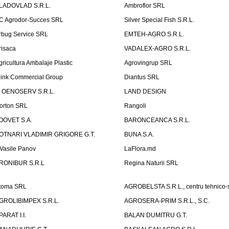
LADOVLAD S.R.L.
Ambroflor SRL
C Agrodor-Succes SRL
Silver Special Fish S.R.L.
rbug Service SRL
EMTEH-AGRO S.R.L.
risaca
VADALEX-AGRO S.R.L.
gricultura Ambalaje Plastic
Agrovingrup SRL
link Commercial Group
Diantus SRL
T OENOSERV S.R.L.
LAND DESIGN
orton SRL
Rangoli
OOVET S.A.
BARONCEANCA S.R.L.
OTNARI VLADIMIR GRIGORE G.T.
BUNA S.A.
I Vasile Panov
LaFlora.md
RONIBUR S.R.L
Regina Naturii SRL
toma SRL
AGROBELSTA S.R.L., centru tehnico-sti
GROLIBIMPEX S.R.L.
AGROSERA-PRIM S.R.L., S.C.
PARAT I.I.
BALAN DUMITRU G.T.