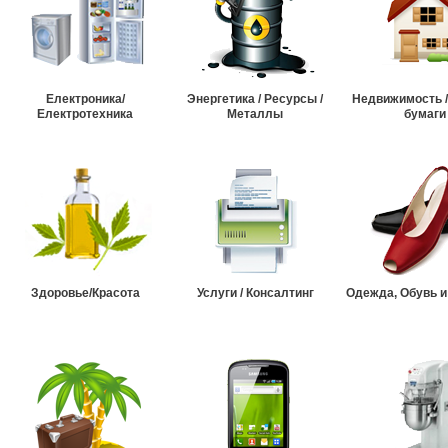
Електроника/
Энергетика / Ресурсы /
Недвижимость 
Електротехника
Металлы
бумаги
Здоровье/Красота
Услуги / Консалтинг
Одежда, Обувь и