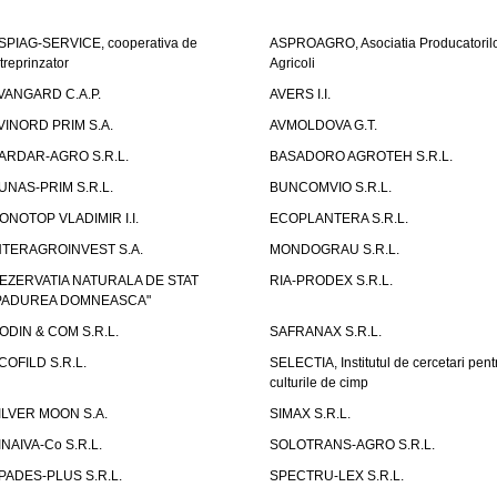
SPIAG-SERVICE, cooperativa de
ASPROAGRO, Asociatia Producatoril
ntreprinzator
Agricoli
VANGARD C.A.P.
AVERS I.I.
VINORD PRIM S.A.
AVMOLDOVA G.T.
ARDAR-AGRO S.R.L.
BASADORO AGROTEH S.R.L.
UNAS-PRIM S.R.L.
BUNCOMVIO S.R.L.
ONOTOP VLADIMIR I.I.
ECOPLANTERA S.R.L.
NTERAGROINVEST S.A.
MONDOGRAU S.R.L.
EZERVATIA NATURALA DE STAT
RIA-PRODEX S.R.L.
PADUREA DOMNEASCA"
ODIN & COM S.R.L.
SAFRANAX S.R.L.
COFILD S.R.L.
SELECTIA, Institutul de cercetari pent
culturile de cimp
ILVER MOON S.A.
SIMAX S.R.L.
INAIVA-Co S.R.L.
SOLOTRANS-AGRO S.R.L.
PADES-PLUS S.R.L.
SPECTRU-LEX S.R.L.