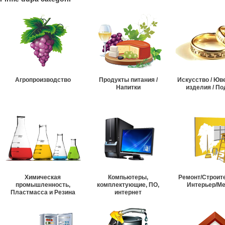
Агропроизводство
Продукты питания /
Искусство / Ю
Напитки
изделия / По
Химическая
Компьютеры,
Ремонт/Строит
промышленность,
комплектующие, ПО,
Интерьер/М
Пластмасса и Резина
интернет