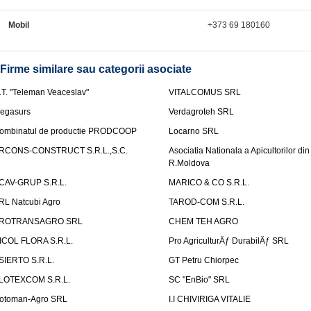
Mobil
+373 69 180160
Firme similare sau categorii asociate
.T. "Teleman Veaceslav"
VITALCOMUS SRL
egasurs
Verdagroteh SRL
ombinatul de productie PRODCOOP
Locarno SRL
RCONS-CONSTRUCT S.R.L.,S.C.
Asociatia Nationala a Apicultorilor din
R.Moldova
CAV-GRUP S.R.L.
MARICO & CO S.R.L.
RL Natcubi Agro
TAROD-COM S.R.L.
ROTRANSAGRO SRL
CHEM TEH AGRO
ICOL FLORA S.R.L.
Pro AgriculturÄƒ DurabilÄƒ SRL
SIERTO S.R.L.
GT Petru Chiorpec
LOTEXCOM S.R.L.
SC "EnBio" SRL
otoman-Agro SRL
I.I CHIVIRIGA VITALIE