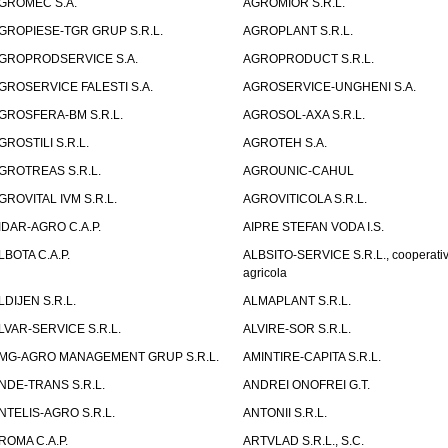
GROMEC S.A.
AGROMIOR S.R.L.
GROPIESE-TGR GRUP S.R.L.
AGROPLANT S.R.L.
GROPRODSERVICE S.A.
AGROPRODUCT S.R.L.
GROSERVICE FALESTI S.A.
AGROSERVICE-UNGHENI S.A.
GROSFERA-BM S.R.L.
AGROSOL-AXA S.R.L.
GROSTILI S.R.L.
AGROTEH S.A.
GROTREAS S.R.L.
AGROUNIC-CAHUL
GROVITAL IVM S.R.L.
AGROVITICOLA S.R.L.
IDAR-AGRO C.A.P.
AIPRE STEFAN VODA I.S.
LBOTA C.A.P.
ALBSITO-SERVICE S.R.L., cooperati
agricola
LDIJEN S.R.L.
ALMAPLANT S.R.L.
LVAR-SERVICE S.R.L.
ALVIRE-SOR S.R.L.
MG-AGRO MANAGEMENT GRUP S.R.L.
AMINTIRE-CAPITA S.R.L.
NDE-TRANS S.R.L.
ANDREI ONOFREI G.T.
NTELIS-AGRO S.R.L.
ANTONII S.R.L.
ROMA C.A.P.
ARTVLAD S.R.L., S.C.