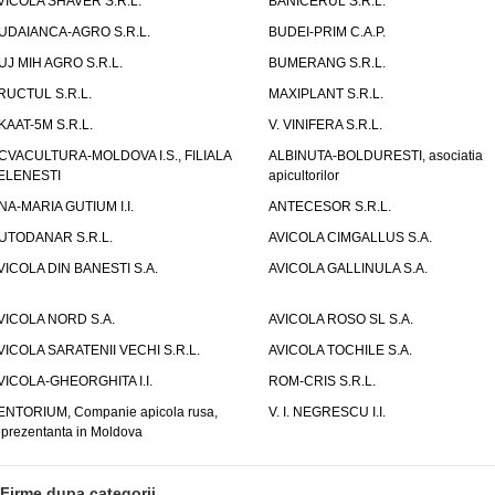
VICOLA SHAVER S.R.L.
BANICERUL S.R.L.
UDAIANCA-AGRO S.R.L.
BUDEI-PRIM C.A.P.
UJ MIH AGRO S.R.L.
BUMERANG S.R.L.
RUCTUL S.R.L.
MAXIPLANT S.R.L.
KAAT-5M S.R.L.
V. VINIFERA S.R.L.
CVACULTURA-MOLDOVA I.S., FILIALA
ALBINUTA-BOLDURESTI, asociatia
ELENESTI
apicultorilor
NA-MARIA GUTIUM I.I.
ANTECESOR S.R.L.
UTODANAR S.R.L.
AVICOLA CIMGALLUS S.A.
VICOLA DIN BANESTI S.A.
AVICOLA GALLINULA S.A.
VICOLA NORD S.A.
AVICOLA ROSO SL S.A.
VICOLA SARATENII VECHI S.R.L.
AVICOLA TOCHILE S.A.
VICOLA-GHEORGHITA I.I.
ROM-CRIS S.R.L.
ENTORIUM, Companie apicola rusa,
V. I. NEGRESCU I.I.
eprezentanta in Moldova
Firme dupa categorii