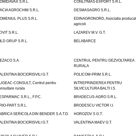
OMIDAVAX S.R.L.
CONLITMAS-EXPORT S.R.L.
ACIA AGROCHIM S.R.L.
DESMASAGRO S.R.L.
OMENIUL PLUS S.R.L.
EDINAGRONORD, Asociatia producato
agricoli
DVIT S.R.L.
LAZAREV M.V. G.T.
ILD GRUP S.R.L.
BELABARCE
EZACO S.A.
CENTRUL PENTRU DEZVOLTAREA
RURALA
ALENTINA BOCIORISVILI G.T.
POLICOM-PRIM S.R.L.
UGEAC-CONSULT, Centrul pentru
INTREPRINDEREA PENTRU
onsultare rurala
SILVICULTURA BALTI I.S.
ESPARMAC S.R.L., F.P.C.
BRADECUS-AGRO S.R.L.
RIO-PART S.R.L.
BRODESCU VICTOR I.I.
ABRICA SERICOLA DIN BENDER S.A.T.D.
HOROZOV S G.T.
ALENTINA BOCIORISVILI G.T.
VALENTINA MAEV G.T.