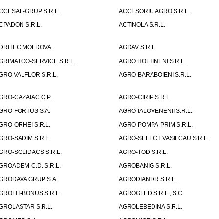
CCESAL-GRUP S.R.L.
ACCESORIU AGRO S.R.L.
CPADON S.R.L.
ACTINOLA S.R.L.
DRITEC MOLDOVA
AGDAV S.R.L.
GRIMATCO-SERVICE S.R.L.
AGRO HOLTINENI S.R.L.
GRO VALFLOR S.R.L.
AGRO-BARABOIENI S.R.L.
GRO-CAZAIAC C.P.
AGRO-CIRIP S.R.L.
GRO-FORTUS S.A.
AGRO-IALOVENENII S.R.L.
GRO-ORHEI S.R.L.
AGRO-POMPA-PRIM S.R.L.
GRO-SADIM S.R.L.
AGRO-SELECT VASILCAU S.R.L.
GRO-SOLIDACS S.R.L.
AGRO-TOD S.R.L.
GROADEM-C.D. S.R.L.
AGROBANIG S.R.L.
GRODAVA GRUP S.A.
AGRODIANDR S.R.L.
GROFIT-BONUS S.R.L.
AGROGLED S.R.L., S.C.
GROLASTAR S.R.L.
AGROLEBEDINA S.R.L.