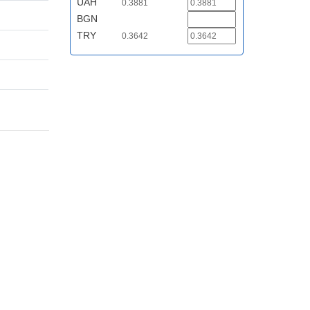
UAH
0.3881
BGN
TRY
0.3642