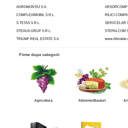
AGROMONTAJ S.A.
ARSORCOMP S
COMPLEXIMOBIL S.R.L.
RILICI COMPAN
S.TETAS S.R.L.
SERVCELAR S
STEAUA-GRUP S.R.L.
STEPALCOM S
TRIUMF REAL ESTATE S.A.
www.Allestate
Firme dupa categorii
Agricultura
Alimente/Bauturi
Ar