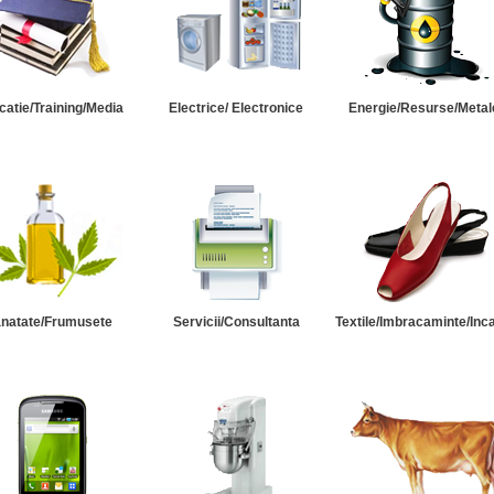
catie/Training/Media
Electrice/ Electronice
Energie/Resurse/Metal
natate/Frumusete
Servicii/Consultanta
Textile/Imbracaminte/Inc