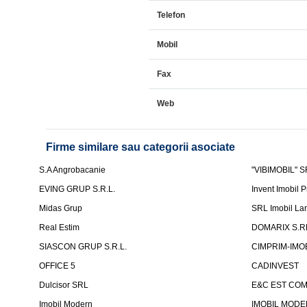
Telefon
Mobil
Fax
Web
Firme similare sau categorii asociate
S.A Angrobacanie
"VIBIMOBIL" 
EVING GRUP S.R.L.
Invent Imobil P
Midas Grup
SRL Imobil La
Real Estim
DOMARIX S.RL.
SIASCON GRUP S.R.L.
CIMPRIM-IMOB
OFFICE 5
CADINVEST
Dulcisor SRL
E&C EST COM
Imobil Modern
IMOBIL MODER