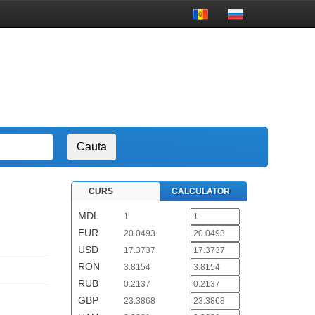
CURS
CALCULATOR
MDL
1
EUR
20.0493
USD
17.3737
RON
3.8154
RUB
0.2137
GBP
23.3868