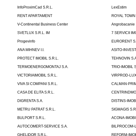
InfoProximCad S.R.L.
LexEstim
RENT APARTAMENT
ROYAL TOWN
V-Continental Business Center
Angrobacanie 
SVETLUX S.R.L. IM
7 SERVICII IM
Progevinfo
EURORENT S.
ANA MIHNEV I.I.
ASITO-INVEST
PROTECT IMOBIL S.R.L.
TEHNOVIN S.A
TERMOENERGOMONTAJ S.A.
TRIO-IMOBIL S
VICTORIAIMOBIL S.R.L.
VIRPROD-LUX 
VIVA SI COMPANI S.R.L.
CALMAN-PRIM 
CASA DE ELITA S.R.L.
CENTRINDMON
DIGRENTA S.A.
DISTINS-IMOBI
METRU PATRAT S.R.L.
SIGMAGIS S.R
BULPORT S.R.L.
ACONA-IMOBIL 
AUTOCOMERT-SERVICE S.A.
BILPROCOM-L
GHELIDOR S.R.L.
REFORM-IMOBI