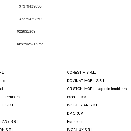
+37379429850
+37379429850
022931203
http://www.iip.md
SRL
CONESTIM S.R.L.
rim
DOMINAT IMOBIL S.R.L.
nd
CRISTON IMOBIL - agentie imobiliara
 - Rental.md
Imobilus md
IL S.R.L.
IMOBIL STAR S.R.L.
DP GRUP
PANY S.R.L.
Euroefect
N S.R.L.
IMOBILUX S.R.L.