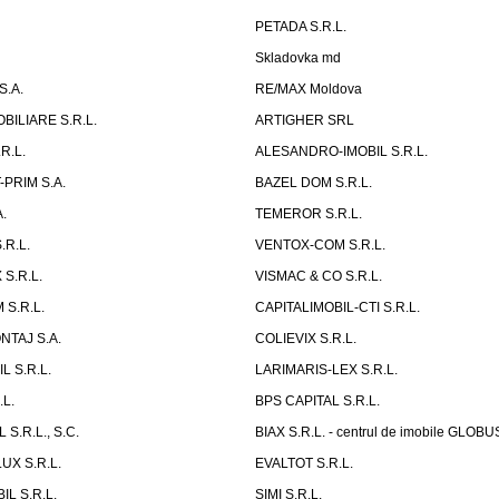
PETADA S.R.L.
Skladovka md
S.A.
RE/MAX Moldova
OBILIARE S.R.L.
ARTIGHER SRL
R.L.
ALESANDRO-IMOBIL S.R.L.
-PRIM S.A.
BAZEL DOM S.R.L.
.
TEMEROR S.R.L.
.R.L.
VENTOX-COM S.R.L.
S.R.L.
VISMAC & CO S.R.L.
S.R.L.
CAPITALIMOBIL-CTI S.R.L.
TAJ S.A.
COLIEVIX S.R.L.
L S.R.L.
LARIMARIS-LEX S.R.L.
.L.
BPS CAPITAL S.R.L.
S.R.L., S.C.
BIAX S.R.L. - centrul de imobile GLOBU
UX S.R.L.
EVALTOT S.R.L.
L S.R.L.
SIMI S.R.L.