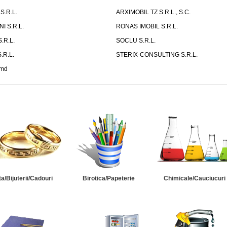
.R.L.
ARXIMOBIL TZ S.R.L., S.C.
I S.R.L.
RONAS IMOBIL S.R.L.
.R.L.
SOCLU S.R.L.
.R.L.
STERIX-CONSULTING S.R.L.
.md
ta/Bijuterii/Cadouri
Birotica/Papeterie
Chimicale/Cauciucuri