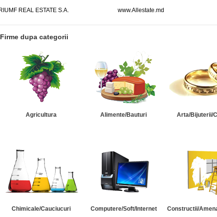
RIUMF REAL ESTATE S.A.
www.Allestate.md
Firme dupa categorii
Agricultura
Alimente/Bauturi
Arta/Bijuterii/
Chimicale/Cauciucuri
Computere/Soft/Internet
Constructii/Amena