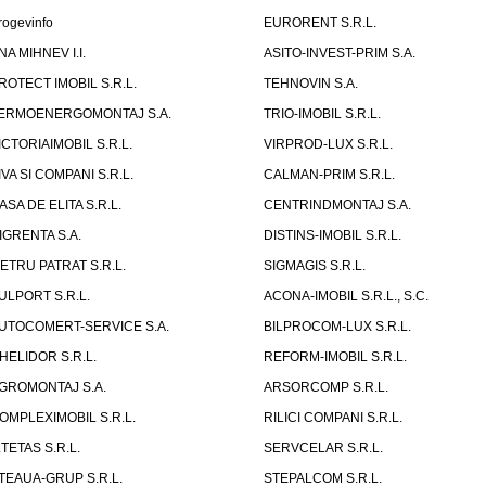
rogevinfo
EURORENT S.R.L.
NA MIHNEV I.I.
ASITO-INVEST-PRIM S.A.
ROTECT IMOBIL S.R.L.
TEHNOVIN S.A.
ERMOENERGOMONTAJ S.A.
TRIO-IMOBIL S.R.L.
ICTORIAIMOBIL S.R.L.
VIRPROD-LUX S.R.L.
IVA SI COMPANI S.R.L.
CALMAN-PRIM S.R.L.
ASA DE ELITA S.R.L.
CENTRINDMONTAJ S.A.
IGRENTA S.A.
DISTINS-IMOBIL S.R.L.
ETRU PATRAT S.R.L.
SIGMAGIS S.R.L.
ULPORT S.R.L.
ACONA-IMOBIL S.R.L., S.C.
UTOCOMERT-SERVICE S.A.
BILPROCOM-LUX S.R.L.
HELIDOR S.R.L.
REFORM-IMOBIL S.R.L.
GROMONTAJ S.A.
ARSORCOMP S.R.L.
OMPLEXIMOBIL S.R.L.
RILICI COMPANI S.R.L.
.TETAS S.R.L.
SERVCELAR S.R.L.
TEAUA-GRUP S.R.L.
STEPALCOM S.R.L.