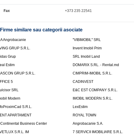
Fax
+373 235 22541
Firme similare sau categorii asociate
.A Angrobacanie
"VIBIMOBIL" SRL
VING GRUP S.R.L.
Invent Imobil Prim
idas Grup
SRL Imobil Land
eal Estim
DOMARIX S.RL. - Rental.md
IASCON GRUP S.R.L.
CIMPRIM-IMOBIL S.R.L.
FFICE 5
CADINVEST
ulcisor SRL
E&C EST COMPANY S.R.L.
mobil Modern
IMOBIL MODERN S.R.L.
nfoProximCad S.R.L.
LexEstim
ENT APARTAMENT
ROYAL TOWN
-Continental Business Center
Angrobacanie S.A.
VETLUX S.R.L. IM
7 SERVICII IMOBILIARE S.R.L.