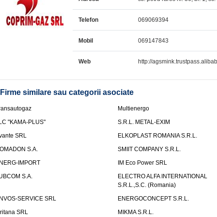
Telefon
069069394
Mobil
069147843
Web
http://agsmink.trustpass.aliba
Firme similare sau categorii asociate
ransautogaz
Multienergo
LC "KAMA-PLUS"
S.R.L. METAL-EXIM
vante SRL
ELKOPLAST ROMANIA S.R.L.
OMADON S.A.
SMIIT COMPANY S.R.L.
NERG-IMPORT
IM Eco Power SRL
UBCOM S.A.
ELECTRO ALFA INTERNATIONAL
S.R.L.,S.C. (Romania)
NVOS-SERVICE SRL
ENERGOCONCEPT S.R.L.
uritana SRL
MIKMA S.R.L.