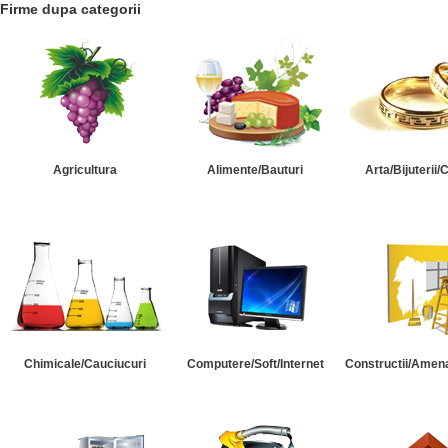
Firme dupa categorii
Agricultura
Alimente/Bauturi
Arta/Bijuterii/
Chimicale/Cauciucuri
Computere/Soft/Internet
Constructii/Amena