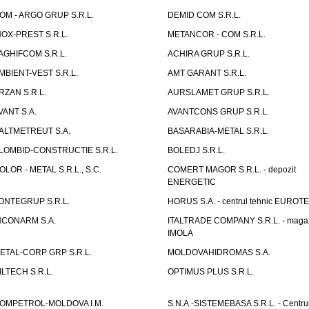
OM - ARGO GRUP S.R.L.
DEMID COM S.R.L.
NOX-PREST S.R.L.
METANCOR - COM S.R.L.
AGHIFCOM S.R.L.
ACHIRA GRUP S.R.L.
MBIENT-VEST S.R.L.
AMT GARANT S.R.L.
RZAN S.R.L.
AURSLAMET GRUP S.R.L.
VANT S.A.
AVANTCONS GRUP S.R.L.
ALTMETREUT S.A.
BASARABIA-METAL S.R.L.
LOMBID-CONSTRUCTIE S.R.L.
BOLEDJ S.R.L.
OLOR - METAL S.R.L., S.C.
COMERT MAGOR S.R.L. - depozit
ENERGETIC
ONTEGRUP S.R.L.
HORUS S.A. - centrul tehnic EUROT
NCONARM S.A.
ITALTRADE COMPANY S.R.L. - maga
IMOLA
ETAL-CORP GRP S.R.L.
MOLDOVAHIDROMAS S.A.
ILTECH S.R.L.
OPTIMUS PLUS S.R.L.
OMPETROL-MOLDOVA I.M.
S.N.A.-SISTEMEBASA S.R.L. - Centru