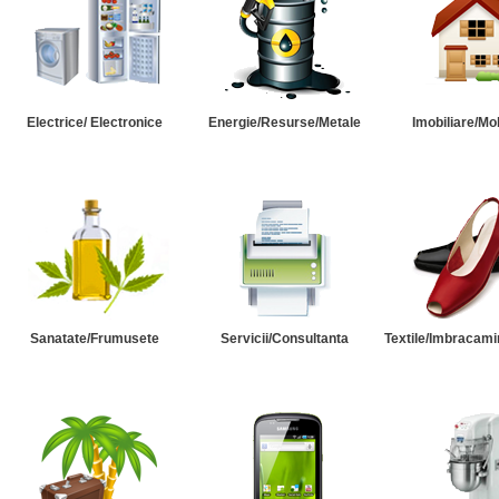
Electrice/ Electronice
Energie/Resurse/Metale
Imobiliare/Mob
Sanatate/Frumusete
Servicii/Consultanta
Textile/Imbracami