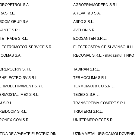
GROPETROL S.A.
AGROPRIVMODERN S.R.L.
RA S.R.L.
AREVA T&D S.A.
SCOM GRUP S.A.
ASPO S.R.L.
VANTE S.R.L.
AVELON S.R.L.
I & TRADE S.R.L.
ECOSANTEH S.R.L.
LECTROMOTOR-SERVICE S.R.L.
ELECTROSERVICE-SLAVINSCHI I.I.
NCOMAS S.A.
RECOMAL S.R.L. - magazinul TINKO
OREPOCRIN S.R.L.
TADIRAN S.R.L.
EHELECTRO-SV S.R.L.
TERMOCLIMA S.R.L.
ERMOECHIPAMENT S.R.L.
TERMOMAX & CO S.R.L.
ERMOSTAL IMEX S.R.L.
TEZED-S S.R.L.
M S.R.L.
TRANSOPTIMA-COMERT S.R.L.
REIDCOM S.R.L.
TRIOTERM S.R.L.
RONEX-COM S.R.L.
UNITERMPROIECT S.R.L.
ZINA DE APARATE ELECTRIC DIN
UZINA METALURGICA MOLDOVENE