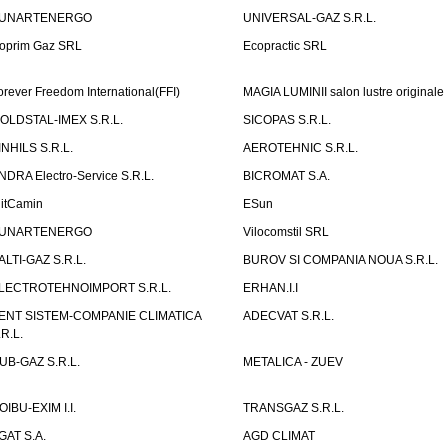
UNARTENERGO
UNIVERSAL-GAZ S.R.L.
oprim Gaz SRL
Ecopractic SRL
orever Freedom International(FFI)
MAGIA LUMINII salon lustre originale
OLDSTAL-IMEX S.R.L.
SICOPAS S.R.L.
INHILS S.R.L.
AEROTEHNIC S.R.L.
NDRA Electro-Service S.R.L.
BICROMAT S.A.
litCamin
ESun
UNARTENERGO
Vilocomstil SRL
ALTI-GAZ S.R.L.
BUROV SI COMPANIA NOUA S.R.L.
LECTROTEHNOIMPORT S.R.L.
ERHAN.I.I
ENT SISTEM-COMPANIE CLIMATICA
ADECVAT S.R.L.
.R.L.
UB-GAZ S.R.L.
METALICA - ZUEV
OIBU-EXIM I.I.
TRANSGAZ S.R.L.
GAT S.A.
AGD CLIMAT