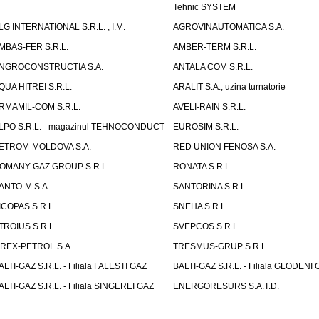
Tehnic SYSTEM
LG INTERNATIONAL S.R.L. , I.M.
AGROVINAUTOMATICA S.A.
MBAS-FER S.R.L.
AMBER-TERM S.R.L.
NGROCONSTRUCTIA S.A.
ANTALA COM S.R.L.
QUA HITREI S.R.L.
ARALIT S.A., uzina turnatorie
RMAMIL-COM S.R.L.
AVELI-RAIN S.R.L.
LPO S.R.L. - magazinul TEHNOCONDUCT
EUROSIM S.R.L.
ETROM-MOLDOVA S.A.
RED UNION FENOSA S.A.
OMANY GAZ GROUP S.R.L.
RONATA S.R.L.
ANTO-M S.A.
SANTORINA S.R.L.
ICOPAS S.R.L.
SNEHA S.R.L.
TROIUS S.R.L.
SVEPCOS S.R.L.
IREX-PETROL S.A.
TRESMUS-GRUP S.R.L.
ALTI-GAZ S.R.L. - Filiala FALESTI GAZ
BALTI-GAZ S.R.L. - Filiala GLODENI 
ALTI-GAZ S.R.L. - Filiala SINGEREI GAZ
ENERGORESURS S.A.T.D.