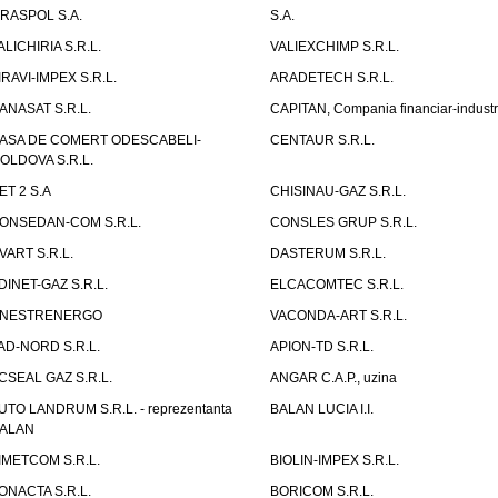
IRASPOL S.A.
S.A.
ALICHIRIA S.R.L.
VALIEXCHIMP S.R.L.
IRAVI-IMPEX S.R.L.
ARADETECH S.R.L.
ANASAT S.R.L.
CAPITAN, Compania financiar-industr
ASA DE COMERT ODESCABELI-
CENTAUR S.R.L.
OLDOVA S.R.L.
ET 2 S.A
CHISINAU-GAZ S.R.L.
ONSEDAN-COM S.R.L.
CONSLES GRUP S.R.L.
VART S.R.L.
DASTERUM S.R.L.
DINET-GAZ S.R.L.
ELCACOMTEC S.R.L.
NESTRENERGO
VACONDA-ART S.R.L.
AD-NORD S.R.L.
APION-TD S.R.L.
CSEAL GAZ S.R.L.
ANGAR C.A.P., uzina
UTO LANDRUM S.R.L. - reprezentanta
BALAN LUCIA I.I.
ALAN
IMETCOM S.R.L.
BIOLIN-IMPEX S.R.L.
ONACTA S.R.L.
BORICOM S.R.L.