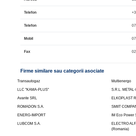
Telefon
+3
Telefon
07
Mobil
07
Fax
02
Firme similare sau categorii asociate
Transautogaz
Multienergo
LLC "KAMA-PLUS"
S.R.L. METAL
Avante SRL
ELKOPLAST R
ROMADON S.A.
SMIIT COMPAN
ENERG-IMPORT
IM Eco Power
LUBCOM S.A.
ELECTRO ALFA
(Romania)