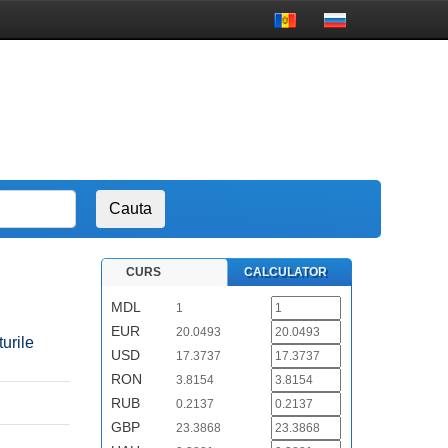
CURS
CALCULATOR
MDL
1
EUR
20.0493
turile
USD
17.3737
RON
3.8154
RUB
0.2137
GBP
23.3868