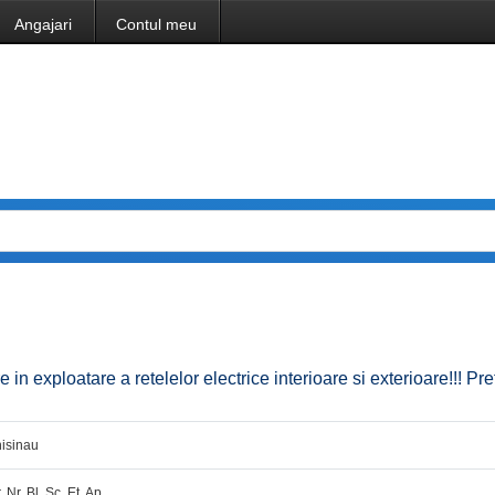
Angajari
Contul meu
in exploatare a retelelor electrice interioare si exterioare!!! Pre
isinau
. Nr. Bl. Sc. Et. Ap.