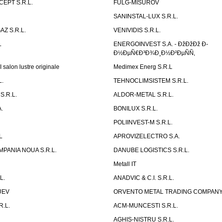
PT S.R.L.
FULG-MISUROV
SANINSTAL-LUX S.R.L.
Z S.R.L.
VENIVIDIS S.R.L.
L
ENERGOINVEST S.A. - ÐžÐžÐž Ð­
Ð½ÐµÑ€Ð³Ð¾Ð¸Ð½Ð²ÐµÑÑ‚
salon lustre originale
Medimex Energ S.R.L
L.
TEHNOCLIMSISTEM S.R.L.
S.R.L.
ALDOR-METAL S.R.L.
.
BONILUX S.R.L.
POLIINVEST-M S.R.L.
L
APROVIZELECTRO S.A.
PANIA NOUA S.R.L.
DANUBE LOGISTICS S.R.L.
Metall IT
L.
ANADVIC & C.I. S.R.L.
UEV
ORVENTO METAL TRADING COMPANY 
.L.
ACM-MUNCESTI S.R.L.
AGHIS-NISTRU S.R.L.