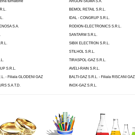
zina turnatorie
ARGON-SIGMA S.A.
R.L.
BEMOL RETAIL S.R.L.
L.
IDAL - CONGRUP S.R.L.
ENOSA S.A.
RODION-ELECTRONICS S.R.L.
.
SANTARM S.R.L.
R.L.
SIBIX ELECTRON S.R.L.
STILHOL S.R.L.
L.
TIRASPOL-GAZ S.R.L.
P S.R.L.
AVELI-RAIN S.R.L.
.L. - Filiala GLODENI GAZ
BALTI-GAZ S.R.L. - Filiala RISCANI GAZ
S S.A.T.D.
INOX-GAZ S.R.L.