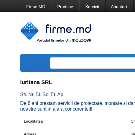
Firme.MD
Produse
Servicii
Anunturi
Iuritana SRL
Str. Nr. Bl. Sc. Et. Ap.
De 8 ani prestam servicii de proiectare, montare si dare 
noastre sunt in afara concurentei!!
Localitatea
Ch
Adresa
Str