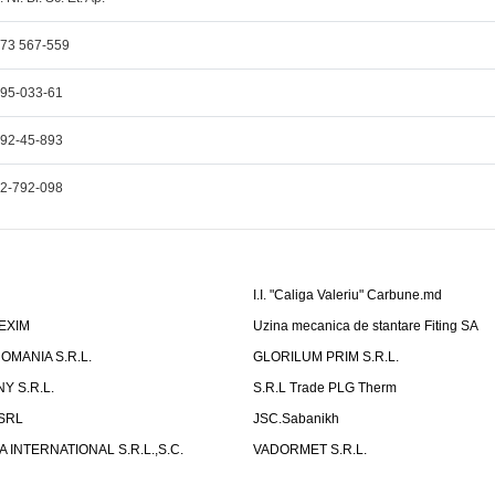
73 567-559
95-033-61
92-45-893
2-792-098
I.I. "Caliga Valeriu" Carbune.md
-EXIM
Uzina mecanica de stantare Fiting SA
OMANIA S.R.L.
GLORILUM PRIM S.R.L.
Y S.R.L.
S.R.L Trade PLG Therm
 SRL
JSC.Sabanikh
 INTERNATIONAL S.R.L.,S.C.
VADORMET S.R.L.