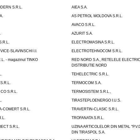
ERN S.R.L.
AIEA S.A.
A.
AS PETROL MOLDOVA S.R.L.
AVACO S.R.L.
.
AZURIT S.A.
.R.L.
ELECTROMASINA S.R.L.
CE-SLAVINSCHI I.I.
ELECTROTEHNOCOM S.R.L.
L. - magazinul TINKO
RED NORD S.A., RETELELE ELECTRI
DISTRIBUTIE NORD
L.
TEHELECTRIC S.R.L.
S.R.L.
TERMOCOM S.A.
CO S.R.L.
TERMOSISTEM S.R.L.,
.
TIRASTEPLOENERGO I.U.S.
-COMERT S.R.L.
TRAVERTIN-CLASIC S.R.L.
.L.
TROFANATA S.R.L.
ECT S.R.L.
UZINA ARTICOLELOR DIN METAL "P.
DIN TIRASPOL S.A.