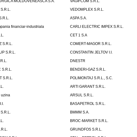
URGICA MOLDOVENEASCA S.A.
VAGIFCOM S.R.L.
S.R.L.
VEDOMPLEX S.R.L.
.R.L.
ASPA S.A.
nia financiar-industriala
CARLI ELECTRIC IMPEX S.R.L.
L.
CET 1 S.A
 S.R.L.
COMERT-MAGOR S.R.L.
P S.R.L.
CONSTANTIN JELTOV I.I.
R.L.
DNESTR
S.R.L.
BENDERI-GAZ S.R.L.
 S.R.L.
POLIMONTAJ S.R.L., S.C.
L.
ARTI GARANT S.R.L.
 uzina
ARSUL S.R.L.
.I.
BASAPETROL S.R.L.
S.R.L.
BMMM S.A.
L.
BROC-MARKET S.R.L.
R.L.
GRUNDFOS S.R.L.