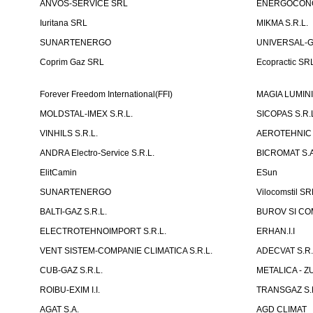
ANVOS-SERVICE SRL
ENERGOCONCE
Iuritana SRL
MIKMA S.R.L.
SUNARTENERGO
UNIVERSAL-GA
Coprim Gaz SRL
Ecopractic SR
Forever Freedom International(FFI)
MAGIA LUMINII 
MOLDSTAL-IMEX S.R.L.
SICOPAS S.R.
VINHILS S.R.L.
AEROTEHNIC 
ANDRA Electro-Service S.R.L.
BICROMAT S.A
ElitCamin
ESun
SUNARTENERGO
Vilocomstil SR
BALTI-GAZ S.R.L.
BUROV SI COM
ELECTROTEHNOIMPORT S.R.L.
ERHAN.I.I
VENT SISTEM-COMPANIE CLIMATICA S.R.L.
ADECVAT S.R.
CUB-GAZ S.R.L.
METALICA - Z
ROIBU-EXIM I.I.
TRANSGAZ S.R
AGAT S.A.
AGD CLIMAT