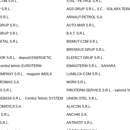
COM S.R.L.
STAL - PETROL S.R.L.
S.R.L.
AGS GRUP S.R.L., S.C. - SOLARA TER
.R.L.
ARNAUT-PETROL S.A.
RUP S.R.L.
AUTO-MAR S.R.L.
RUP S.R.L.
B.A.T. S.R.L.
TAL S.R.L.
BISMUT-COM S.R.L.
.
BRENNUS GRUP S.R.L.
 S.R.L. - depozit ENERGETIC
ELEFECT GRUP S.R.L.
centrul tehnic EUROTERM
IGMAGTERM S.R.L. - SAHARA
MPANY S.R.L. - magazin IMOLA
LUMILUX-COM S.R.L.
ROMAS S.A.
MORII S.R.L.
 S.R.L.
PIROTERM-SERVICE S.R.L. - salonul
EBASA S.R.L. - Centrul Tehnic SYSTEM
UNION OTEL S.R.L.
MATICA S.A.
ALACON S.R.L.
S.R.L.
ANCHIR S.A.
.R.L.
ANTRATIT S.R.L.