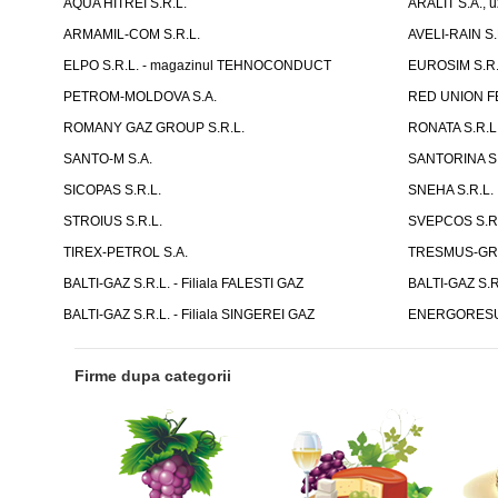
AQUA HITREI S.R.L.
ARALIT S.A., u
ARMAMIL-COM S.R.L.
AVELI-RAIN S.
ELPO S.R.L. - magazinul TEHNOCONDUCT
EUROSIM S.R.
PETROM-MOLDOVA S.A.
RED UNION F
ROMANY GAZ GROUP S.R.L.
RONATA S.R.L
SANTO-M S.A.
SANTORINA S.
SICOPAS S.R.L.
SNEHA S.R.L.
STROIUS S.R.L.
SVEPCOS S.R.
TIREX-PETROL S.A.
TRESMUS-GRU
BALTI-GAZ S.R.L. - Filiala FALESTI GAZ
BALTI-GAZ S.R
BALTI-GAZ S.R.L. - Filiala SINGEREI GAZ
ENERGORESUR
Firme dupa categorii