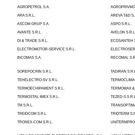
AGROPETROL S.A.
AGROPRIVMOD
ARA S.R.L.
AREVA T&D S.
ASCOM GRUP S.A.
ASPO S.R.L.
AVANTE S.R.L.
AVELON S.R.L
DI & TRADE S.R.L.
ECOSANTEH S
ELECTROMOTOR-SERVICE S.R.L.
ELECTROSERVI
INCOMAS S.A.
RECOMAL S.R.
SOREPOCRIN S.R.L.
TADIRAN S.R.
TEHELECTRO-SV S.R.L.
TERMOCLIMA 
TERMOECHIPAMENT S.R.L.
TERMOMAX & 
TERMOSTAL IMEX S.R.L.
TEZED-S S.R.L
TM S.R.L.
TRANSOPTIMA
TREIDCOM S.R.L.
TRIOTERM S.R
TRONEX-COM S.R.L.
UNITERMPROI