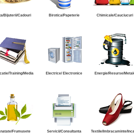
ta/Bijuterii/Cadouri
Birotica/Papeterie
Chimicale/Cauciucuri
catie/Training/Media
Electrice/ Electronice
Energie/Resurse/Metal
natate/Frumusete
Servicii/Consultanta
Textile/Imbracaminte/Inc