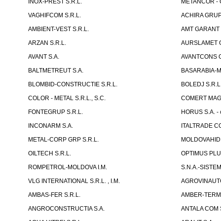
INOX-PREST S.R.L.
METANCOR - 
VAGHIFCOM S.R.L.
ACHIRA GRUP 
AMBIENT-VEST S.R.L.
AMT GARANT S
ARZAN S.R.L.
AURSLAMET G
AVANT S.A.
AVANTCONS G
BALTMETREUT S.A.
BASARABIA-ME
BLOMBID-CONSTRUCTIE S.R.L.
BOLEDJ S.R.L
COLOR - METAL S.R.L., S.C.
COMERT MAGOR
FONTEGRUP S.R.L.
HORUS S.A. - 
INCONARM S.A.
ITALTRADE CO
METAL-CORP GRP S.R.L.
MOLDOVAHID
OILTECH S.R.L.
OPTIMUS PLUS
ROMPETROL-MOLDOVA I.M.
S.N.A.-SISTEM
VLG INTERNATIONAL S.R.L. , I.M.
AGROVINAUTO
AMBAS-FER S.R.L.
AMBER-TERM 
ANGROCONSTRUCTIA S.A.
ANTALA COM S