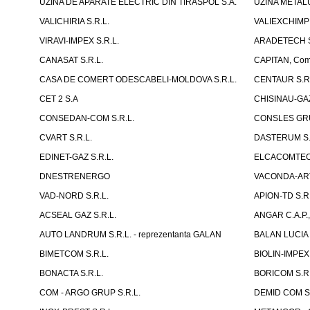
UZINA DE APARATE ELECTRIC DIN TIRASPOL S.A.
UZINA METAL
VALICHIRIA S.R.L.
VALIEXCHIMP 
VIRAVI-IMPEX S.R.L.
ARADETECH S
CANASAT S.R.L.
CAPITAN, Compa
CASA DE COMERT ODESCABELI-MOLDOVA S.R.L.
CENTAUR S.R.
CET 2 S.A
CHISINAU-GAZ
CONSEDAN-COM S.R.L.
CONSLES GRU
CVART S.R.L.
DASTERUM S.
EDINET-GAZ S.R.L.
ELCACOMTEC 
DNESTRENERGO
VACONDA-ART
VAD-NORD S.R.L.
APION-TD S.R.
ACSEAL GAZ S.R.L.
ANGAR C.A.P.,
AUTO LANDRUM S.R.L. - reprezentanta GALAN
BALAN LUCIA I
BIMETCOM S.R.L.
BIOLIN-IMPEX 
BONACTA S.R.L.
BORICOM S.R.
COM - ARGO GRUP S.R.L.
DEMID COM S.