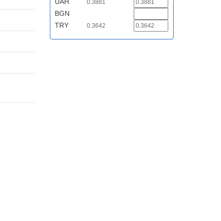
UAH
0.3881
BGN
TRY
0.3642