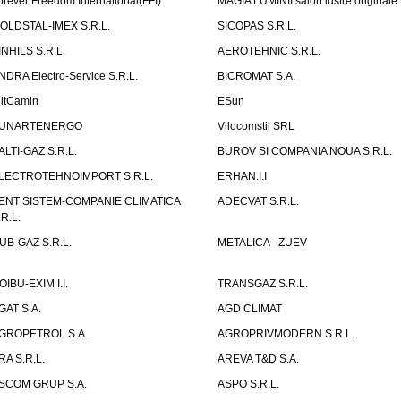
orever Freedom International(FFI)
MAGIA LUMINII salon lustre originale
OLDSTAL-IMEX S.R.L.
SICOPAS S.R.L.
INHILS S.R.L.
AEROTEHNIC S.R.L.
NDRA Electro-Service S.R.L.
BICROMAT S.A.
litCamin
ESun
UNARTENERGO
Vilocomstil SRL
ALTI-GAZ S.R.L.
BUROV SI COMPANIA NOUA S.R.L.
LECTROTEHNOIMPORT S.R.L.
ERHAN.I.I
ENT SISTEM-COMPANIE CLIMATICA
ADECVAT S.R.L.
.R.L.
UB-GAZ S.R.L.
METALICA - ZUEV
OIBU-EXIM I.I.
TRANSGAZ S.R.L.
GAT S.A.
AGD CLIMAT
GROPETROL S.A.
AGROPRIVMODERN S.R.L.
RA S.R.L.
AREVA T&D S.A.
SCOM GRUP S.A.
ASPO S.R.L.