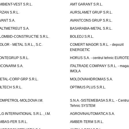
MBIENT-VEST S.R.L.
AMT GARANT S.R.L.
RZAN S.R.L.
AURSLAMET GRUP S.R.L.
VANT S.A.
AVANTCONS GRUP S.R.L.
ALTMETREUT S.A.
BASARABIA-METAL S.R.L.
LOMBID-CONSTRUCTIE S.R.L.
BOLEDJ S.R.L.
OLOR - METAL S.R.L., S.C.
COMERT MAGOR S.R.L. - depozit
ENERGETIC
ONTEGRUP S.R.L.
HORUS S.A. - centrul tehnic EUROT
NCONARM S.A.
ITALTRADE COMPANY S.R.L. - maga
IMOLA
ETAL-CORP GRP S.R.L.
MOLDOVAHIDROMAS S.A.
ILTECH S.R.L.
OPTIMUS PLUS S.R.L.
OMPETROL-MOLDOVA I.M.
S.N.A.-SISTEMEBASA S.R.L. - Centru
Tehnic SYSTEM
LG INTERNATIONAL S.R.L. , I.M.
AGROVINAUTOMATICA S.A.
MBAS-FER S.R.L.
AMBER-TERM S.R.L.