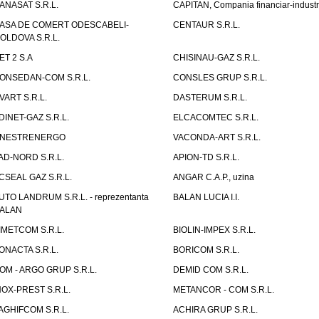
ANASAT S.R.L.
CAPITAN, Compania financiar-industr
ASA DE COMERT ODESCABELI-
CENTAUR S.R.L.
OLDOVA S.R.L.
ET 2 S.A
CHISINAU-GAZ S.R.L.
ONSEDAN-COM S.R.L.
CONSLES GRUP S.R.L.
VART S.R.L.
DASTERUM S.R.L.
DINET-GAZ S.R.L.
ELCACOMTEC S.R.L.
NESTRENERGO
VACONDA-ART S.R.L.
AD-NORD S.R.L.
APION-TD S.R.L.
CSEAL GAZ S.R.L.
ANGAR C.A.P., uzina
UTO LANDRUM S.R.L. - reprezentanta
BALAN LUCIA I.I.
ALAN
IMETCOM S.R.L.
BIOLIN-IMPEX S.R.L.
ONACTA S.R.L.
BORICOM S.R.L.
OM - ARGO GRUP S.R.L.
DEMID COM S.R.L.
NOX-PREST S.R.L.
METANCOR - COM S.R.L.
AGHIFCOM S.R.L.
ACHIRA GRUP S.R.L.