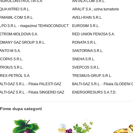
NGROCONSTRUCTIA S.A.
ANTALA COM S.R.L.
QUA HITREI S.R.L.
ARALIT S.A., uzina turnatorie
RMAMIL-COM S.R.L.
AVELI-RAIN S.R.L.
LPO S.R.L. - magazinul TEHNOCONDUCT
EUROSIM S.R.L.
ETROM-MOLDOVA S.A.
RED UNION FENOSA S.A.
OMANY GAZ GROUP S.R.L.
RONATA S.R.L.
ANTO-M S.A.
SANTORINA S.R.L.
ICOPAS S.R.L.
SNEHA S.R.L.
TROIUS S.R.L.
SVEPCOS S.R.L.
IREX-PETROL S.A.
TRESMUS-GRUP S.R.L.
ALTI-GAZ S.R.L. - Filiala FALESTI GAZ
BALTI-GAZ S.R.L. - Filiala GLODENI 
ALTI-GAZ S.R.L. - Filiala SINGEREI GAZ
ENERGORESURS S.A.T.D.
Firme dupa categorii