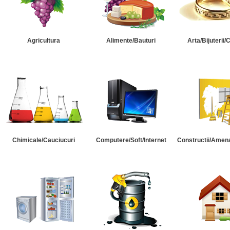
Agricultura
Alimente/Bauturi
Arta/Bijuterii/
Chimicale/Cauciucuri
Computere/Soft/Internet
Constructii/Amena