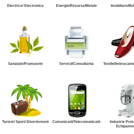
Electrice/ Electronice
Energie/Resurse/Metale
Imobiliare/Mob
Sanatate/Frumusete
Servicii/Consultanta
Textile/Imbracami
Turism/ Sport/ Divertisment
Comunicatii/Telecomunicatii
Industrie Prel
Echipame