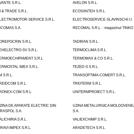
VANTE S.R.L.
AVELON S.R.L.
I & TRADE S.R.L.
ECOSANTEH S.R.L.
LECTROMOTOR-SERVICE S.R.L.
ELECTROSERVICE-SLAVINSCHI I.I.
NCOMAS S.A.
RECOMAL S.R.L. - magazinul TINKO
OREPOCRIN S.R.L.
TADIRAN S.R.L.
EHELECTRO-SV S.R.L.
TERMOCLIMA S.R.L.
ERMOECHIPAMENT S.R.L.
TERMOMAX & CO S.R.L.
ERMOSTAL IMEX S.R.L.
TEZED-S S.R.L.
M S.R.L.
TRANSOPTIMA-COMERT S.R.L.
REIDCOM S.R.L.
TRIOTERM S.R.L.
RONEX-COM S.R.L.
UNITERMPROIECT S.R.L.
ZINA DE APARATE ELECTRIC DIN
UZINA METALURGICA MOLDOVENE
IRASPOL S.A.
S.A.
ALICHIRIA S.R.L.
VALIEXCHIMP S.R.L.
IRAVI-IMPEX S.R.L.
ARADETECH S.R.L.