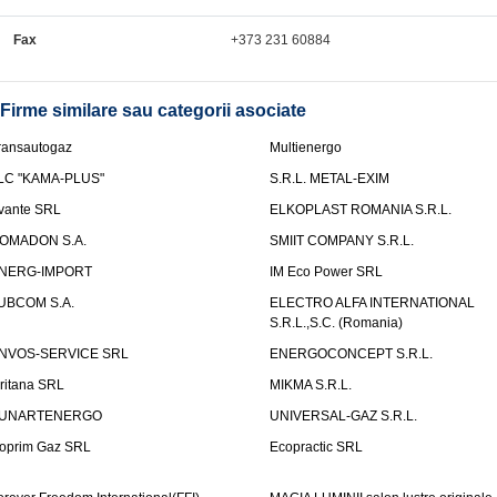
Fax
+373 231 60884
Firme similare sau categorii asociate
ransautogaz
Multienergo
LC "KAMA-PLUS"
S.R.L. METAL-EXIM
vante SRL
ELKOPLAST ROMANIA S.R.L.
OMADON S.A.
SMIIT COMPANY S.R.L.
NERG-IMPORT
IM Eco Power SRL
UBCOM S.A.
ELECTRO ALFA INTERNATIONAL
S.R.L.,S.C. (Romania)
NVOS-SERVICE SRL
ENERGOCONCEPT S.R.L.
uritana SRL
MIKMA S.R.L.
UNARTENERGO
UNIVERSAL-GAZ S.R.L.
oprim Gaz SRL
Ecopractic SRL