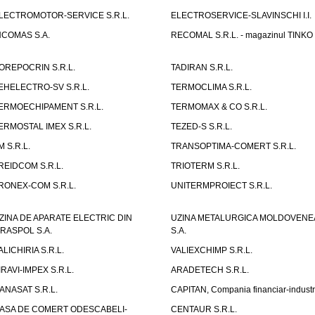
LECTROMOTOR-SERVICE S.R.L.
ELECTROSERVICE-SLAVINSCHI I.I.
NCOMAS S.A.
RECOMAL S.R.L. - magazinul TINKO
OREPOCRIN S.R.L.
TADIRAN S.R.L.
EHELECTRO-SV S.R.L.
TERMOCLIMA S.R.L.
ERMOECHIPAMENT S.R.L.
TERMOMAX & CO S.R.L.
ERMOSTAL IMEX S.R.L.
TEZED-S S.R.L.
M S.R.L.
TRANSOPTIMA-COMERT S.R.L.
REIDCOM S.R.L.
TRIOTERM S.R.L.
RONEX-COM S.R.L.
UNITERMPROIECT S.R.L.
ZINA DE APARATE ELECTRIC DIN
UZINA METALURGICA MOLDOVENE
IRASPOL S.A.
S.A.
ALICHIRIA S.R.L.
VALIEXCHIMP S.R.L.
IRAVI-IMPEX S.R.L.
ARADETECH S.R.L.
ANASAT S.R.L.
CAPITAN, Compania financiar-industr
ASA DE COMERT ODESCABELI-
CENTAUR S.R.L.