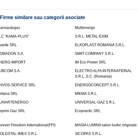
Firme similare sau categorii asociate
ransautogaz
Multienergo
LC "KAMA-PLUS"
S.R.L. METAL-EXIM
vante SRL
ELKOPLAST ROMANIA S.R.L.
OMADON S.A.
SMIIT COMPANY S.R.L.
NERG-IMPORT
IM Eco Power SRL
UBCOM S.A.
ELECTRO ALFA INTERNATIONAL
S.R.L.,S.C. (Romania)
NVOS-SERVICE SRL
ENERGOCONCEPT S.R.L.
uritana SRL
MIKMA S.R.L.
UNARTENERGO
UNIVERSAL-GAZ S.R.L.
oprim Gaz SRL
Ecopractic SRL
orever Freedom International(FFI)
MAGIA LUMINII salon lustre originale
OLDSTAL-IMEX S.R.L.
SICOPAS S.R.L.