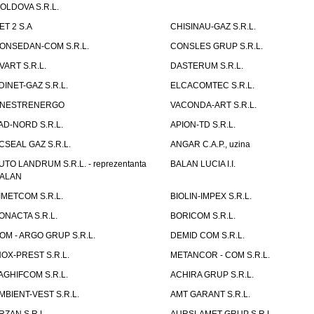
OLDOVA S.R.L.
ET 2 S.A
CHISINAU-GAZ S.R.L.
ONSEDAN-COM S.R.L.
CONSLES GRUP S.R.L.
VART S.R.L.
DASTERUM S.R.L.
DINET-GAZ S.R.L.
ELCACOMTEC S.R.L.
NESTRENERGO
VACONDA-ART S.R.L.
AD-NORD S.R.L.
APION-TD S.R.L.
CSEAL GAZ S.R.L.
ANGAR C.A.P., uzina
UTO LANDRUM S.R.L. - reprezentanta
BALAN LUCIA I.I.
ALAN
IMETCOM S.R.L.
BIOLIN-IMPEX S.R.L.
ONACTA S.R.L.
BORICOM S.R.L.
OM - ARGO GRUP S.R.L.
DEMID COM S.R.L.
NOX-PREST S.R.L.
METANCOR - COM S.R.L.
AGHIFCOM S.R.L.
ACHIRA GRUP S.R.L.
MBIENT-VEST S.R.L.
AMT GARANT S.R.L.