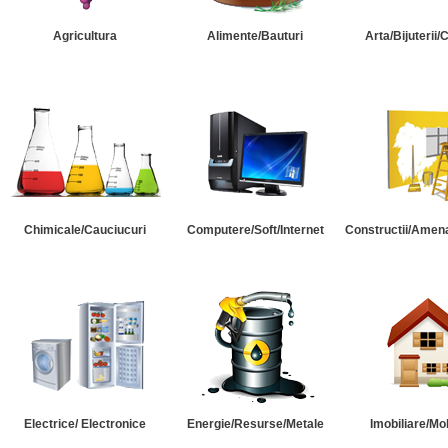
Agricultura
Alimente/Bauturi
Arta/Bijuterii/
Chimicale/Cauciucuri
Computere/Soft/Internet
Constructii/Amena
Electrice/ Electronice
Energie/Resurse/Metale
Imobiliare/Mob