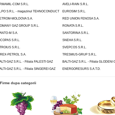
RMAMIL-COM S.R.L.
AVELI-RAIN S.R.L.
LPO S.R.L. - magazinul TEHNOCONDUCT
EUROSIM S.R.L.
ETROM-MOLDOVA S.A.
RED UNION FENOSA S.A.
OMANY GAZ GROUP S.R.L.
RONATA S.R.L.
ANTO-M S.A.
SANTORINA S.R.L.
ICOPAS S.R.L.
SNEHA S.R.L.
TROIUS S.R.L.
SVEPCOS S.R.L.
IREX-PETROL S.A.
TRESMUS-GRUP S.R.L.
ALTI-GAZ S.R.L. - Filiala FALESTI GAZ
BALTI-GAZ S.R.L. - Filiala GLODENI 
ALTI-GAZ S.R.L. - Filiala SINGEREI GAZ
ENERGORESURS S.A.T.D.
Firme dupa categorii