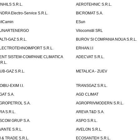
INHILS S.R.L.
AEROTEHNIC S.R.L.
NDRA Electro-Service S.R.L.
BICROMAT S.A.
litCamin
ESun
UNARTENERGO
Vilocomstil SRL
ALTI-GAZ S.R.L.
BUROV SI COMPANIA NOUA S.R.L.
LECTROTEHNOIMPORT S.R.L.
ERHAN.I.I
ENT SISTEM-COMPANIE CLIMATICA
ADECVAT S.R.L.
.R.L.
UB-GAZ S.R.L.
METALICA - ZUEV
OIBU-EXIM I.I.
TRANSGAZ S.R.L.
GAT S.A.
AGD CLIMAT
GROPETROL S.A.
AGROPRIVMODERN S.R.L.
RA S.R.L.
AREVA T&D S.A.
SCOM GRUP S.A.
ASPO S.R.L.
VANTE S.R.L.
AVELON S.R.L.
I & TRADE S.R.L.
ECOSANTEH S.R.L.