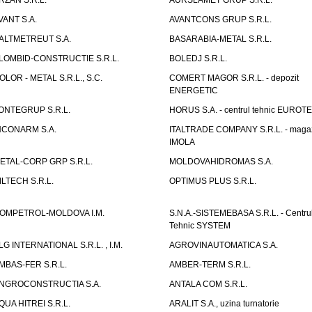
RZAN S.R.L.
AURSLAMET GRUP S.R.L.
VANT S.A.
AVANTCONS GRUP S.R.L.
ALTMETREUT S.A.
BASARABIA-METAL S.R.L.
LOMBID-CONSTRUCTIE S.R.L.
BOLEDJ S.R.L.
OLOR - METAL S.R.L., S.C.
COMERT MAGOR S.R.L. - depozit
ENERGETIC
ONTEGRUP S.R.L.
HORUS S.A. - centrul tehnic EUROT
NCONARM S.A.
ITALTRADE COMPANY S.R.L. - maga
IMOLA
ETAL-CORP GRP S.R.L.
MOLDOVAHIDROMAS S.A.
ILTECH S.R.L.
OPTIMUS PLUS S.R.L.
OMPETROL-MOLDOVA I.M.
S.N.A.-SISTEMEBASA S.R.L. - Centru
Tehnic SYSTEM
LG INTERNATIONAL S.R.L. , I.M.
AGROVINAUTOMATICA S.A.
MBAS-FER S.R.L.
AMBER-TERM S.R.L.
NGROCONSTRUCTIA S.A.
ANTALA COM S.R.L.
QUA HITREI S.R.L.
ARALIT S.A., uzina turnatorie