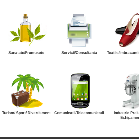
Sanatate/Frumusete
Servicii/Consultanta
Textile/Imbracami
Turism/ Sport/ Divertisment
Comunicatii/Telecomunicatii
Industrie Prel
Echipame