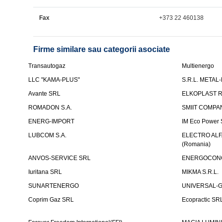
Fax
+373 22 460138
Firme similare sau categorii asociate
Transautogaz
Multienergo
LLC "KAMA-PLUS"
S.R.L. METAL
Avante SRL
ELKOPLAST R
ROMADON S.A.
SMIIT COMPAN
ENERG-IMPORT
IM Eco Power
LUBCOM S.A.
ELECTRO ALFA
(Romania)
ANVOS-SERVICE SRL
ENERGOCONCE
Iuritana SRL
MIKMA S.R.L.
SUNARTENERGO
UNIVERSAL-GA
Coprim Gaz SRL
Ecopractic SR