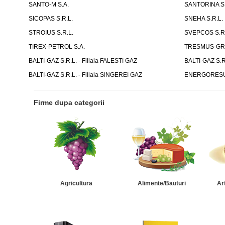
SANTO-M S.A.
SANTORINA S.
SICOPAS S.R.L.
SNEHA S.R.L.
STROIUS S.R.L.
SVEPCOS S.R.
TIREX-PETROL S.A.
TRESMUS-GRU
BALTI-GAZ S.R.L. - Filiala FALESTI GAZ
BALTI-GAZ S.R
BALTI-GAZ S.R.L. - Filiala SINGEREI GAZ
ENERGORESUR
Firme dupa categorii
Agricultura
Alimente/Bauturi
Ar