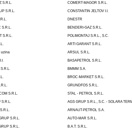
 S.R.L.
COMERT-MAGOR S.R.L.
P S.R.L.
CONSTANTIN JELTOV I.I.
R.L.
DNESTR
S.R.L.
BENDERI-GAZ S.R.L.
 S.R.L.
POLIMONTAJ S.R.L., S.C.
L.
ARTI GARANT S.R.L.
 uzina
ARSUL S.R.L.
.I.
BASAPETROL S.R.L.
S.R.L.
BMMM S.A.
L.
BROC-MARKET S.R.L.
R.L.
GRUNDFOS S.R.L.
COM S.R.L.
STAL - PETROL S.R.L.
S.R.L.
AGS GRUP S.R.L., S.C. - SOLARA TER
.R.L.
ARNAUT-PETROL S.A.
RUP S.R.L.
AUTO-MAR S.R.L.
RUP S.R.L.
B.A.T. S.R.L.