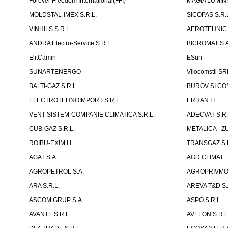
Forever Freedom International(FFI)
MAGIA LUMINII 
MOLDSTAL-IMEX S.R.L.
SICOPAS S.R.
VINHILS S.R.L.
AEROTEHNIC 
ANDRA Electro-Service S.R.L.
BICROMAT S.A
ElitCamin
ESun
SUNARTENERGO
Vilocomstil SR
BALTI-GAZ S.R.L.
BUROV SI COM
ELECTROTEHNOIMPORT S.R.L.
ERHAN.I.I
VENT SISTEM-COMPANIE CLIMATICA S.R.L.
ADECVAT S.R.
CUB-GAZ S.R.L.
METALICA - Z
ROIBU-EXIM I.I.
TRANSGAZ S.R
AGAT S.A.
AGD CLIMAT
AGROPETROL S.A.
AGROPRIVMOD
ARA S.R.L.
AREVA T&D S.
ASCOM GRUP S.A.
ASPO S.R.L.
AVANTE S.R.L.
AVELON S.R.L