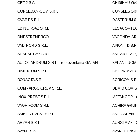
CET 2 S.A
CHISINAU-GAZ
CONSEDAN-COM S.R.L.
CONSLES GRU
CVART S.R.L.
DASTERUM S.
EDINET-GAZ S.R.L.
ELCACOMTEC 
DNESTRENERGO
VACONDA-ART
VAD-NORD S.R.L.
APION-TD S.R.
ACSEAL GAZ S.R.L.
ANGAR C.A.P.,
AUTO LANDRUM S.R.L. - reprezentanta GALAN
BALAN LUCIA I
BIMETCOM S.R.L.
BIOLIN-IMPEX 
BONACTA S.R.L.
BORICOM S.R.
COM - ARGO GRUP S.R.L.
DEMID COM S.
INOX-PREST S.R.L.
METANCOR - 
VAGHIFCOM S.R.L.
ACHIRA GRUP 
AMBIENT-VEST S.R.L.
AMT GARANT S
ARZAN S.R.L.
AURSLAMET G
AVANT S.A.
AVANTCONS G