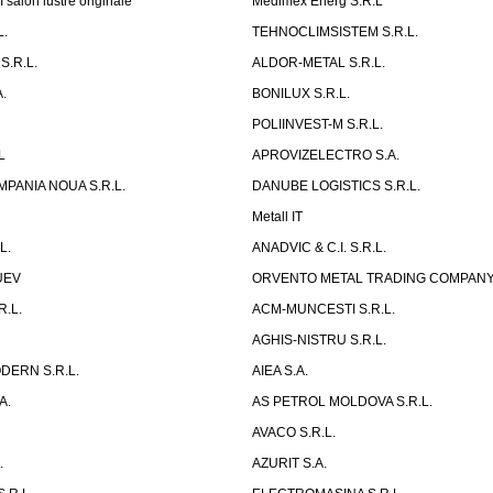
salon lustre originale
Medimex Energ S.R.L
L.
TEHNOCLIMSISTEM S.R.L.
S.R.L.
ALDOR-METAL S.R.L.
.
BONILUX S.R.L.
POLIINVEST-M S.R.L.
L
APROVIZELECTRO S.A.
PANIA NOUA S.R.L.
DANUBE LOGISTICS S.R.L.
Metall IT
L.
ANADVIC & C.I. S.R.L.
UEV
ORVENTO METAL TRADING COMPANY 
.L.
ACM-MUNCESTI S.R.L.
AGHIS-NISTRU S.R.L.
ERN S.R.L.
AIEA S.A.
A.
AS PETROL MOLDOVA S.R.L.
AVACO S.R.L.
.
AZURIT S.A.