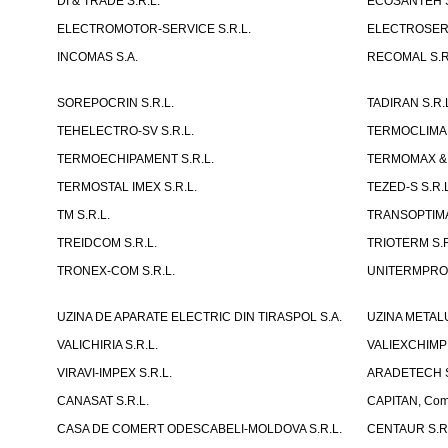
DI & TRADE S.R.L.
ECOSANTEH S
ELECTROMOTOR-SERVICE S.R.L.
ELECTROSERVI
INCOMAS S.A.
RECOMAL S.R.
SOREPOCRIN S.R.L.
TADIRAN S.R.
TEHELECTRO-SV S.R.L.
TERMOCLIMA 
TERMOECHIPAMENT S.R.L.
TERMOMAX & 
TERMOSTAL IMEX S.R.L.
TEZED-S S.R.L
TM S.R.L.
TRANSOPTIMA
TREIDCOM S.R.L.
TRIOTERM S.R
TRONEX-COM S.R.L.
UNITERMPROI
UZINA DE APARATE ELECTRIC DIN TIRASPOL S.A.
UZINA METAL
VALICHIRIA S.R.L.
VALIEXCHIMP 
VIRAVI-IMPEX S.R.L.
ARADETECH S
CANASAT S.R.L.
CAPITAN, Compa
CASA DE COMERT ODESCABELI-MOLDOVA S.R.L.
CENTAUR S.R.