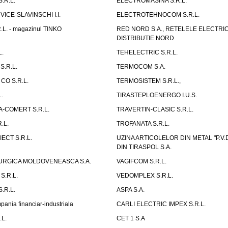
.R.L.
ELECTROMASINA S.R.L.
CE-SLAVINSCHI I.I.
ELECTROTEHNOCOM S.R.L.
L. - magazinul TINKO
RED NORD S.A., RETELELE ELECTRI
DISTRIBUTIE NORD
L.
TEHELECTRIC S.R.L.
S.R.L.
TERMOCOM S.A.
CO S.R.L.
TERMOSISTEM S.R.L.,
.
TIRASTEPLOENERGO I.U.S.
-COMERT S.R.L.
TRAVERTIN-CLASIC S.R.L.
.L.
TROFANATA S.R.L.
ECT S.R.L.
UZINA ARTICOLELOR DIN METAL "P.
DIN TIRASPOL S.A.
URGICA MOLDOVENEASCA S.A.
VAGIFCOM S.R.L.
S.R.L.
VEDOMPLEX S.R.L.
.R.L.
ASPA S.A.
nia financiar-industriala
CARLI ELECTRIC IMPEX S.R.L.
L.
CET 1 S.A