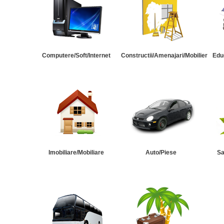
Computere/Soft/Internet
Constructii/Amenajari/Mobilier
Edu
Imobiliare/Mobiliare
Auto/Piese
Sa