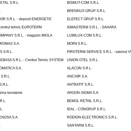
TAL S.R.L.
BISMUT-COM S.R.L.
.
BRENNUS GRUP S.R.L.
 S.R.L. - depozit ENERGETIC
ELEFECT GRUP S.R.L.
centrul tehnic EUROTERM
IGMAGTERM S.R.L. - SAHARA
MPANY S.R.L. - magazin IMOLA
LUMILUX-COM S.R.L.
ROMAS S.A.
MORII S.R.L.
 S.R.L.
PIROTERM-SERVICE S.R.L. - salonul
EBASA S.R.L. - Centrul Tehnic SYSTEM
UNION OTEL S.R.L.
MATICA S.A.
ALACON S.R.L.
S.R.L.
ANCHIR S.A.
.R.L.
ANTRATIT S.R.L.
zina turnatorie
ARGON-SIGMA S.A.
R.L.
BEMOL RETAIL S.R.L.
L.
IDAL - CONGRUP S.R.L.
ENOSA S.A.
RODION-ELECTRONICS S.R.L.
.
SANTARM S.R.L.