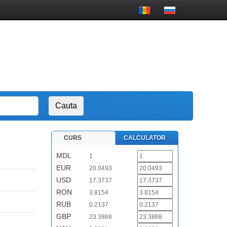
CURS
CALCULATOR
MDL
1
EUR
20.0493
USD
17.3737
RON
3.8154
RUB
0.2137
GBP
23.3868