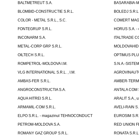
BALTMETREUT S.A.
BASARABIA-ME
BLOMBID-CONSTRUCTIE S.R.L.
BOLEDJ S.R.L
COLOR - METAL S.R.L., S.C.
COMERT MAGOR
FONTEGRUP S.R.L.
HORUS S.A. - 
INCONARM S.A.
ITALTRADE CO
METAL-CORP GRP S.R.L.
MOLDOVAHID
OILTECH S.R.L.
OPTIMUS PLUS
ROMPETROL-MOLDOVA I.M.
S.N.A.-SISTEM
VLG INTERNATIONAL S.R.L. , I.M.
AGROVINAUTO
AMBAS-FER S.R.L.
AMBER-TERM 
ANGROCONSTRUCTIA S.A.
ANTALA COM S
AQUA HITREI S.R.L.
ARALIT S.A., u
ARMAMIL-COM S.R.L.
AVELI-RAIN S.
ELPO S.R.L. - magazinul TEHNOCONDUCT
EUROSIM S.R.
PETROM-MOLDOVA S.A.
RED UNION F
ROMANY GAZ GROUP S.R.L.
RONATA S.R.L