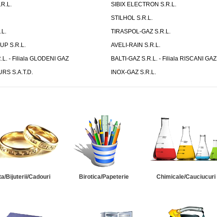
R.L.
SIBIX ELECTRON S.R.L.
STILHOL S.R.L.
L.
TIRASPOL-GAZ S.R.L.
P S.R.L.
AVELI-RAIN S.R.L.
.L. - Filiala GLODENI GAZ
BALTI-GAZ S.R.L. - Filiala RISCANI GAZ
S S.A.T.D.
INOX-GAZ S.R.L.
ta/Bijuterii/Cadouri
Birotica/Papeterie
Chimicale/Cauciucuri