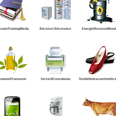
catie/Training/Media
Electrice/ Electronice
Energie/Resurse/Metal
natate/Frumusete
Servicii/Consultanta
Textile/Imbracaminte/Inc