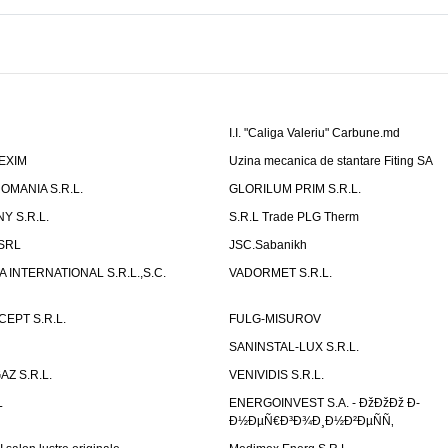
I.I. "Caliga Valeriu" Carbune.md
-EXIM
Uzina mecanica de stantare Fiting SA
OMANIA S.R.L.
GLORILUM PRIM S.R.L.
Y S.R.L.
S.R.L Trade PLG Therm
 SRL
JSC.Sabanikh
 INTERNATIONAL S.R.L.,S.C.
VADORMET S.R.L.
PT S.R.L.
FULG-MISUROV
SANINSTAL-LUX S.R.L.
Z S.R.L.
VENIVIDIS S.R.L.
L
ENERGOINVEST S.A. - ÐžÐžÐž Ð­
Ð½ÐµÑ€Ð³Ð¾Ð¸Ð½Ð²ÐµÑÑ‚