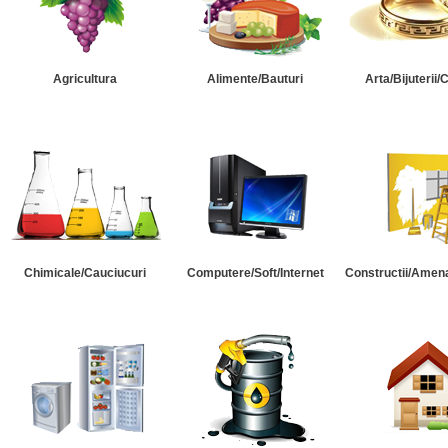
Agricultura
Alimente/Bauturi
Arta/Bijuterii/
Chimicale/Cauciucuri
Computere/Soft/Internet
Constructii/Amena