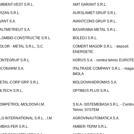
MBIENT-VEST S.R.L.
AMT GARANT S.R.L.
RZAN S.R.L.
AURSLAMET GRUP S.R.L.
VANT S.A.
AVANTCONS GRUP S.R.L.
ALTMETREUT S.A.
BASARABIA-METAL S.R.L.
LOMBID-CONSTRUCTIE S.R.L.
BOLEDJ S.R.L.
OLOR - METAL S.R.L., S.C.
COMERT MAGOR S.R.L. - depozit
ENERGETIC
ONTEGRUP S.R.L.
HORUS S.A. - centrul tehnic EUROT
NCONARM S.A.
ITALTRADE COMPANY S.R.L. - maga
IMOLA
ETAL-CORP GRP S.R.L.
MOLDOVAHIDROMAS S.A.
ILTECH S.R.L.
OPTIMUS PLUS S.R.L.
OMPETROL-MOLDOVA I.M.
S.N.A.-SISTEMEBASA S.R.L. - Centru
Tehnic SYSTEM
LG INTERNATIONAL S.R.L. , I.M.
AGROVINAUTOMATICA S.A.
MBAS-FER S.R.L.
AMBER-TERM S.R.L.