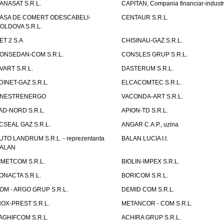
ANASAT S.R.L.
CAPITAN, Compania financiar-industr
ASA DE COMERT ODESCABELI-
CENTAUR S.R.L.
OLDOVA S.R.L.
ET 2 S.A
CHISINAU-GAZ S.R.L.
ONSEDAN-COM S.R.L.
CONSLES GRUP S.R.L.
VART S.R.L.
DASTERUM S.R.L.
DINET-GAZ S.R.L.
ELCACOMTEC S.R.L.
NESTRENERGO
VACONDA-ART S.R.L.
AD-NORD S.R.L.
APION-TD S.R.L.
CSEAL GAZ S.R.L.
ANGAR C.A.P., uzina
UTO LANDRUM S.R.L. - reprezentanta
BALAN LUCIA I.I.
ALAN
IMETCOM S.R.L.
BIOLIN-IMPEX S.R.L.
ONACTA S.R.L.
BORICOM S.R.L.
OM - ARGO GRUP S.R.L.
DEMID COM S.R.L.
NOX-PREST S.R.L.
METANCOR - COM S.R.L.
AGHIFCOM S.R.L.
ACHIRA GRUP S.R.L.