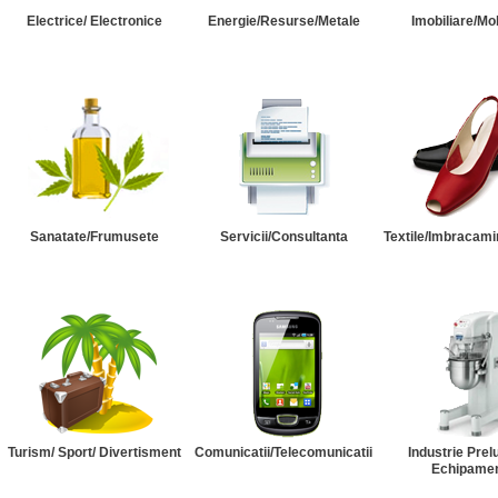
Electrice/ Electronice
Energie/Resurse/Metale
Imobiliare/Mob
Sanatate/Frumusete
Servicii/Consultanta
Textile/Imbracami
Turism/ Sport/ Divertisment
Comunicatii/Telecomunicatii
Industrie Prel
Echipame