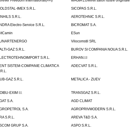
orever Freedom International(FFI)
MAGIA LUMINII salon lustre originale
OLDSTAL-IMEX S.R.L.
SICOPAS S.R.L.
INHILS S.R.L.
AEROTEHNIC S.R.L.
NDRA Electro-Service S.R.L.
BICROMAT S.A.
litCamin
ESun
UNARTENERGO
Vilocomstil SRL
ALTI-GAZ S.R.L.
BUROV SI COMPANIA NOUA S.R.L.
LECTROTEHNOIMPORT S.R.L.
ERHAN.I.I
ENT SISTEM-COMPANIE CLIMATICA
ADECVAT S.R.L.
.R.L.
UB-GAZ S.R.L.
METALICA - ZUEV
OIBU-EXIM I.I.
TRANSGAZ S.R.L.
GAT S.A.
AGD CLIMAT
GROPETROL S.A.
AGROPRIVMODERN S.R.L.
RA S.R.L.
AREVA T&D S.A.
SCOM GRUP S.A.
ASPO S.R.L.