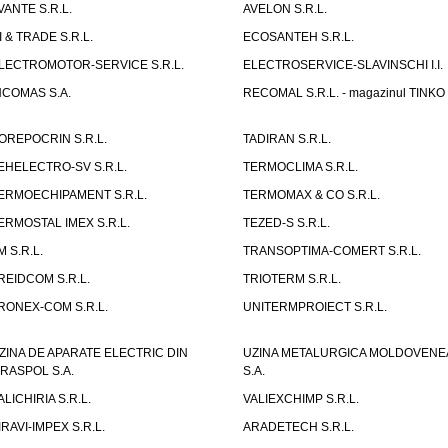
VANTE S.R.L.
AVELON S.R.L.
I & TRADE S.R.L.
ECOSANTEH S.R.L.
LECTROMOTOR-SERVICE S.R.L.
ELECTROSERVICE-SLAVINSCHI I.I.
NCOMAS S.A.
RECOMAL S.R.L. - magazinul TINKO
OREPOCRIN S.R.L.
TADIRAN S.R.L.
EHELECTRO-SV S.R.L.
TERMOCLIMA S.R.L.
ERMOECHIPAMENT S.R.L.
TERMOMAX & CO S.R.L.
ERMOSTAL IMEX S.R.L.
TEZED-S S.R.L.
M S.R.L.
TRANSOPTIMA-COMERT S.R.L.
REIDCOM S.R.L.
TRIOTERM S.R.L.
RONEX-COM S.R.L.
UNITERMPROIECT S.R.L.
ZINA DE APARATE ELECTRIC DIN
UZINA METALURGICA MOLDOVENE
IRASPOL S.A.
S.A.
ALICHIRIA S.R.L.
VALIEXCHIMP S.R.L.
IRAVI-IMPEX S.R.L.
ARADETECH S.R.L.