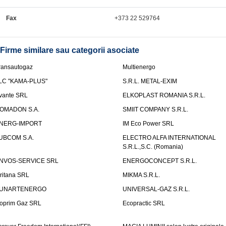
Fax
+373 22 529764
Firme similare sau categorii asociate
ransautogaz
Multienergo
LC "KAMA-PLUS"
S.R.L. METAL-EXIM
vante SRL
ELKOPLAST ROMANIA S.R.L.
OMADON S.A.
SMIIT COMPANY S.R.L.
NERG-IMPORT
IM Eco Power SRL
UBCOM S.A.
ELECTRO ALFA INTERNATIONAL
S.R.L.,S.C. (Romania)
NVOS-SERVICE SRL
ENERGOCONCEPT S.R.L.
uritana SRL
MIKMA S.R.L.
UNARTENERGO
UNIVERSAL-GAZ S.R.L.
oprim Gaz SRL
Ecopractic SRL