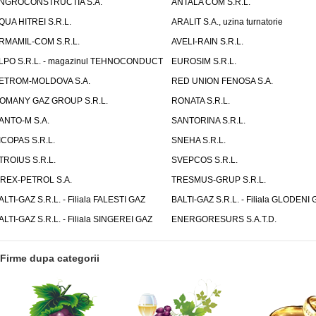
NGROCONSTRUCTIA S.A.
ANTALA COM S.R.L.
QUA HITREI S.R.L.
ARALIT S.A., uzina turnatorie
RMAMIL-COM S.R.L.
AVELI-RAIN S.R.L.
LPO S.R.L. - magazinul TEHNOCONDUCT
EUROSIM S.R.L.
ETROM-MOLDOVA S.A.
RED UNION FENOSA S.A.
OMANY GAZ GROUP S.R.L.
RONATA S.R.L.
ANTO-M S.A.
SANTORINA S.R.L.
ICOPAS S.R.L.
SNEHA S.R.L.
TROIUS S.R.L.
SVEPCOS S.R.L.
IREX-PETROL S.A.
TRESMUS-GRUP S.R.L.
ALTI-GAZ S.R.L. - Filiala FALESTI GAZ
BALTI-GAZ S.R.L. - Filiala GLODENI 
ALTI-GAZ S.R.L. - Filiala SINGEREI GAZ
ENERGORESURS S.A.T.D.
Firme dupa categorii