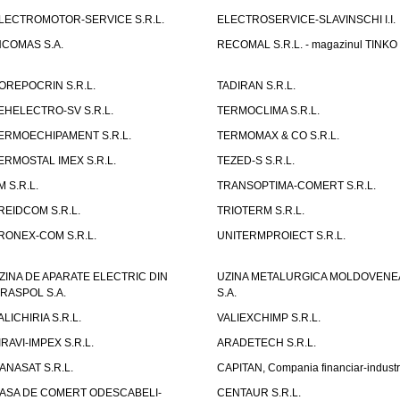
LECTROMOTOR-SERVICE S.R.L.
ELECTROSERVICE-SLAVINSCHI I.I.
NCOMAS S.A.
RECOMAL S.R.L. - magazinul TINKO
OREPOCRIN S.R.L.
TADIRAN S.R.L.
EHELECTRO-SV S.R.L.
TERMOCLIMA S.R.L.
ERMOECHIPAMENT S.R.L.
TERMOMAX & CO S.R.L.
ERMOSTAL IMEX S.R.L.
TEZED-S S.R.L.
M S.R.L.
TRANSOPTIMA-COMERT S.R.L.
REIDCOM S.R.L.
TRIOTERM S.R.L.
RONEX-COM S.R.L.
UNITERMPROIECT S.R.L.
ZINA DE APARATE ELECTRIC DIN
UZINA METALURGICA MOLDOVENE
IRASPOL S.A.
S.A.
ALICHIRIA S.R.L.
VALIEXCHIMP S.R.L.
IRAVI-IMPEX S.R.L.
ARADETECH S.R.L.
ANASAT S.R.L.
CAPITAN, Compania financiar-industr
ASA DE COMERT ODESCABELI-
CENTAUR S.R.L.