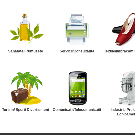
Sanatate/Frumusete
Servicii/Consultanta
Textile/Imbracami
Turism/ Sport/ Divertisment
Comunicatii/Telecomunicatii
Industrie Prel
Echipame