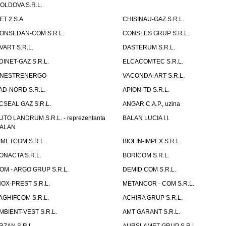
OLDOVA S.R.L.
ET 2 S.A
CHISINAU-GAZ S.R.L.
ONSEDAN-COM S.R.L.
CONSLES GRUP S.R.L.
VART S.R.L.
DASTERUM S.R.L.
DINET-GAZ S.R.L.
ELCACOMTEC S.R.L.
NESTRENERGO
VACONDA-ART S.R.L.
AD-NORD S.R.L.
APION-TD S.R.L.
CSEAL GAZ S.R.L.
ANGAR C.A.P., uzina
UTO LANDRUM S.R.L. - reprezentanta
BALAN LUCIA I.I.
ALAN
IMETCOM S.R.L.
BIOLIN-IMPEX S.R.L.
ONACTA S.R.L.
BORICOM S.R.L.
OM - ARGO GRUP S.R.L.
DEMID COM S.R.L.
NOX-PREST S.R.L.
METANCOR - COM S.R.L.
AGHIFCOM S.R.L.
ACHIRA GRUP S.R.L.
MBIENT-VEST S.R.L.
AMT GARANT S.R.L.