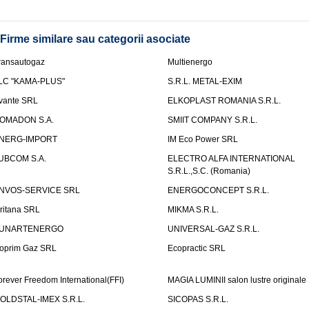
Firme similare sau categorii asociate
ransautogaz
Multienergo
LC "KAMA-PLUS"
S.R.L. METAL-EXIM
vante SRL
ELKOPLAST ROMANIA S.R.L.
OMADON S.A.
SMIIT COMPANY S.R.L.
NERG-IMPORT
IM Eco Power SRL
UBCOM S.A.
ELECTRO ALFA INTERNATIONAL
S.R.L.,S.C. (Romania)
NVOS-SERVICE SRL
ENERGOCONCEPT S.R.L.
uritana SRL
MIKMA S.R.L.
UNARTENERGO
UNIVERSAL-GAZ S.R.L.
oprim Gaz SRL
Ecopractic SRL
orever Freedom International(FFI)
MAGIA LUMINII salon lustre originale
OLDSTAL-IMEX S.R.L.
SICOPAS S.R.L.