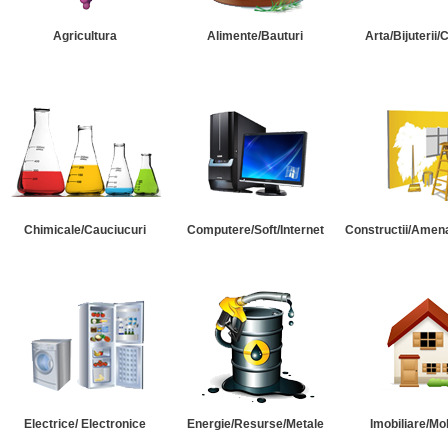
Agricultura
Alimente/Bauturi
Arta/Bijuterii/
Chimicale/Cauciucuri
Computere/Soft/Internet
Constructii/Amena
Electrice/ Electronice
Energie/Resurse/Metale
Imobiliare/Mob