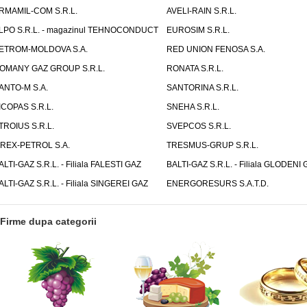
RMAMIL-COM S.R.L.
AVELI-RAIN S.R.L.
LPO S.R.L. - magazinul TEHNOCONDUCT
EUROSIM S.R.L.
ETROM-MOLDOVA S.A.
RED UNION FENOSA S.A.
OMANY GAZ GROUP S.R.L.
RONATA S.R.L.
ANTO-M S.A.
SANTORINA S.R.L.
ICOPAS S.R.L.
SNEHA S.R.L.
TROIUS S.R.L.
SVEPCOS S.R.L.
IREX-PETROL S.A.
TRESMUS-GRUP S.R.L.
ALTI-GAZ S.R.L. - Filiala FALESTI GAZ
BALTI-GAZ S.R.L. - Filiala GLODENI 
ALTI-GAZ S.R.L. - Filiala SINGEREI GAZ
ENERGORESURS S.A.T.D.
Firme dupa categorii