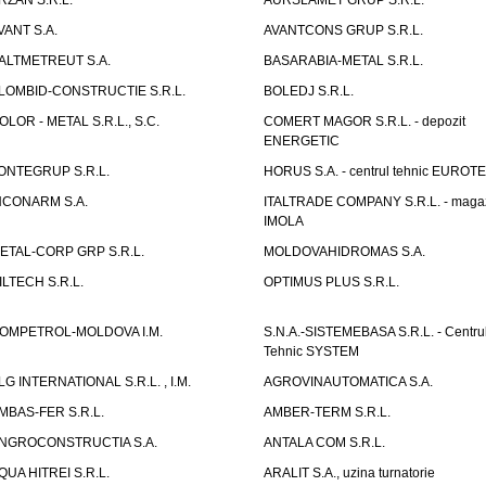
RZAN S.R.L.
AURSLAMET GRUP S.R.L.
VANT S.A.
AVANTCONS GRUP S.R.L.
ALTMETREUT S.A.
BASARABIA-METAL S.R.L.
LOMBID-CONSTRUCTIE S.R.L.
BOLEDJ S.R.L.
OLOR - METAL S.R.L., S.C.
COMERT MAGOR S.R.L. - depozit
ENERGETIC
ONTEGRUP S.R.L.
HORUS S.A. - centrul tehnic EUROT
NCONARM S.A.
ITALTRADE COMPANY S.R.L. - maga
IMOLA
ETAL-CORP GRP S.R.L.
MOLDOVAHIDROMAS S.A.
ILTECH S.R.L.
OPTIMUS PLUS S.R.L.
OMPETROL-MOLDOVA I.M.
S.N.A.-SISTEMEBASA S.R.L. - Centru
Tehnic SYSTEM
LG INTERNATIONAL S.R.L. , I.M.
AGROVINAUTOMATICA S.A.
MBAS-FER S.R.L.
AMBER-TERM S.R.L.
NGROCONSTRUCTIA S.A.
ANTALA COM S.R.L.
QUA HITREI S.R.L.
ARALIT S.A., uzina turnatorie