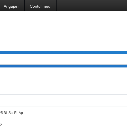
Angajari
Contul meu
25 Bl. Sc. Et. Ap.
72