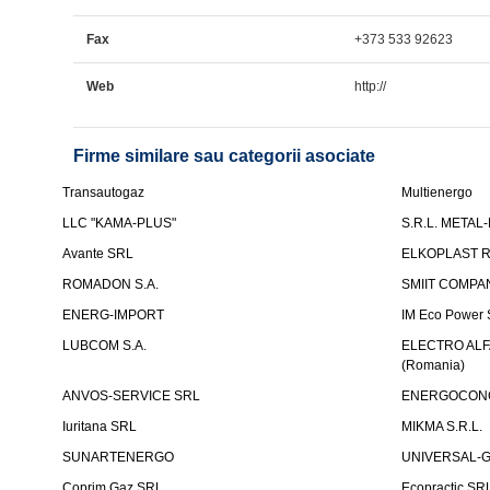
Fax
+373 533 92623
Web
http://
Firme similare sau categorii asociate
Transautogaz
Multienergo
LLC "KAMA-PLUS"
S.R.L. METAL
Avante SRL
ELKOPLAST R
ROMADON S.A.
SMIIT COMPAN
ENERG-IMPORT
IM Eco Power
LUBCOM S.A.
ELECTRO ALFA
(Romania)
ANVOS-SERVICE SRL
ENERGOCONCE
Iuritana SRL
MIKMA S.R.L.
SUNARTENERGO
UNIVERSAL-GA
Coprim Gaz SRL
Ecopractic SR