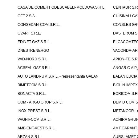
CASA DE COMERT ODESCABELI-MOLDOVA S.R.L.
CENTAUR S.R.
CET 2 S.A
CHISINAU-GAZ
CONSEDAN-COM S.R.L.
CONSLES GRU
CVART S.R.L.
DASTERUM S.
EDINET-GAZ S.R.L.
ELCACOMTEC 
DNESTRENERGO
VACONDA-ART
VAD-NORD S.R.L.
APION-TD S.R.
ACSEAL GAZ S.R.L.
ANGAR C.A.P.,
AUTO LANDRUM S.R.L. - reprezentanta GALAN
BALAN LUCIA I
BIMETCOM S.R.L.
BIOLIN-IMPEX 
BONACTA S.R.L.
BORICOM S.R.
COM - ARGO GRUP S.R.L.
DEMID COM S.
INOX-PREST S.R.L.
METANCOR - 
VAGHIFCOM S.R.L.
ACHIRA GRUP 
AMBIENT-VEST S.R.L.
AMT GARANT S
ARZAN S.R.L.
AURSLAMET G