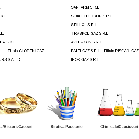
.
SANTARM S.R.L.
R.L.
SIBIX ELECTRON S.R.L.
STILHOL S.R.L.
L.
TIRASPOL-GAZ S.R.L.
P S.R.L.
AVELI-RAIN S.R.L.
.L. - Filiala GLODENI GAZ
BALTI-GAZ S.R.L. - Filiala RISCANI GAZ
S S.A.T.D.
INOX-GAZ S.R.L.
ta/Bijuterii/Cadouri
Birotica/Papeterie
Chimicale/Cauciucuri