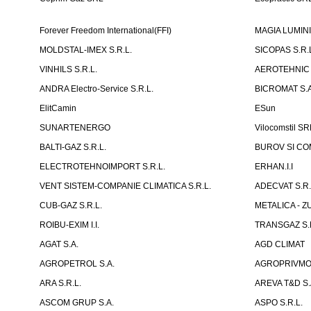
Forever Freedom International(FFI)
MAGIA LUMINII 
MOLDSTAL-IMEX S.R.L.
SICOPAS S.R.
VINHILS S.R.L.
AEROTEHNIC 
ANDRA Electro-Service S.R.L.
BICROMAT S.A
ElitCamin
ESun
SUNARTENERGO
Vilocomstil SR
BALTI-GAZ S.R.L.
BUROV SI COM
ELECTROTEHNOIMPORT S.R.L.
ERHAN.I.I
VENT SISTEM-COMPANIE CLIMATICA S.R.L.
ADECVAT S.R.
CUB-GAZ S.R.L.
METALICA - Z
ROIBU-EXIM I.I.
TRANSGAZ S.R
AGAT S.A.
AGD CLIMAT
AGROPETROL S.A.
AGROPRIVMOD
ARA S.R.L.
AREVA T&D S.
ASCOM GRUP S.A.
ASPO S.R.L.