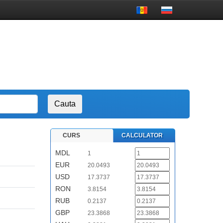
CURS
CALCULATOR
MDL
1
EUR
20.0493
USD
17.3737
RON
3.8154
RUB
0.2137
GBP
23.3868