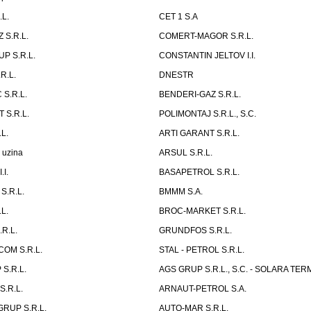
L.
CET 1 S.A
 S.R.L.
COMERT-MAGOR S.R.L.
P S.R.L.
CONSTANTIN JELTOV I.I.
R.L.
DNESTR
S.R.L.
BENDERI-GAZ S.R.L.
 S.R.L.
POLIMONTAJ S.R.L., S.C.
L.
ARTI GARANT S.R.L.
 uzina
ARSUL S.R.L.
.I.
BASAPETROL S.R.L.
S.R.L.
BMMM S.A.
L.
BROC-MARKET S.R.L.
R.L.
GRUNDFOS S.R.L.
COM S.R.L.
STAL - PETROL S.R.L.
S.R.L.
AGS GRUP S.R.L., S.C. - SOLARA TER
.R.L.
ARNAUT-PETROL S.A.
RUP S.R.L.
AUTO-MAR S.R.L.