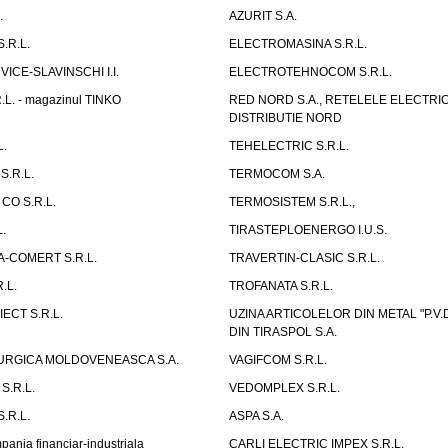
.
AZURIT S.A.
.R.L.
ELECTROMASINA S.R.L.
CE-SLAVINSCHI I.I.
ELECTROTEHNOCOM S.R.L.
L. - magazinul TINKO
RED NORD S.A., RETELELE ELECTRI
DISTRIBUTIE NORD
L.
TEHELECTRIC S.R.L.
S.R.L.
TERMOCOM S.A.
CO S.R.L.
TERMOSISTEM S.R.L.,
.
TIRASTEPLOENERGO I.U.S.
-COMERT S.R.L.
TRAVERTIN-CLASIC S.R.L.
.L.
TROFANATA S.R.L.
ECT S.R.L.
UZINA ARTICOLELOR DIN METAL "P.
DIN TIRASPOL S.A.
URGICA MOLDOVENEASCA S.A.
VAGIFCOM S.R.L.
S.R.L.
VEDOMPLEX S.R.L.
.R.L.
ASPA S.A.
nia financiar-industriala
CARLI ELECTRIC IMPEX S.R.L.