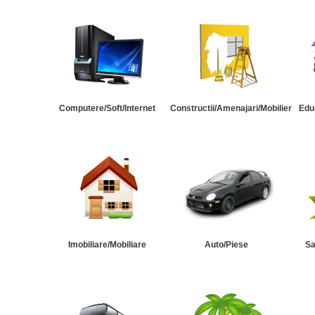
Computere/Soft/Internet
Constructii/Amenajari/Mobilier
Edu
Imobiliare/Mobiliare
Auto/Piese
Sa