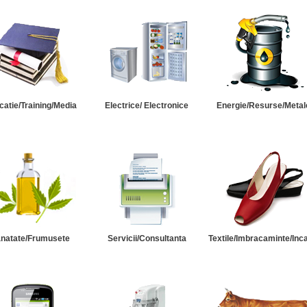
catie/Training/Media
Electrice/ Electronice
Energie/Resurse/Metal
natate/Frumusete
Servicii/Consultanta
Textile/Imbracaminte/Inc