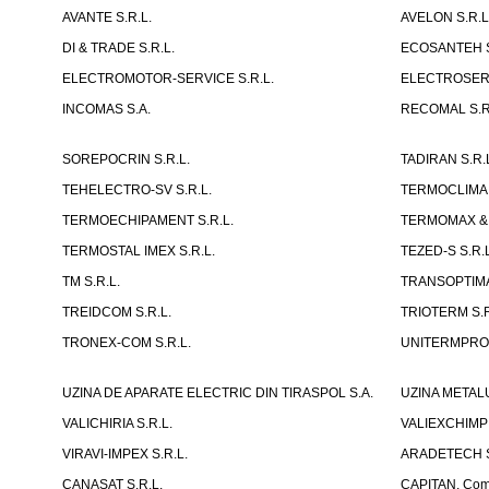
AVANTE S.R.L.
AVELON S.R.L
DI & TRADE S.R.L.
ECOSANTEH S
ELECTROMOTOR-SERVICE S.R.L.
ELECTROSERVI
INCOMAS S.A.
RECOMAL S.R.
SOREPOCRIN S.R.L.
TADIRAN S.R.
TEHELECTRO-SV S.R.L.
TERMOCLIMA 
TERMOECHIPAMENT S.R.L.
TERMOMAX & 
TERMOSTAL IMEX S.R.L.
TEZED-S S.R.L
TM S.R.L.
TRANSOPTIMA
TREIDCOM S.R.L.
TRIOTERM S.R
TRONEX-COM S.R.L.
UNITERMPROI
UZINA DE APARATE ELECTRIC DIN TIRASPOL S.A.
UZINA METAL
VALICHIRIA S.R.L.
VALIEXCHIMP 
VIRAVI-IMPEX S.R.L.
ARADETECH S
CANASAT S.R.L.
CAPITAN, Compa