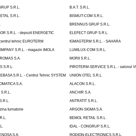
RUP S.R.L.
B.A.T. S.R.L.
TAL S.R.L.
BISMUT-COM S.R.L.
.
BRENNUS GRUP S.R.L.
 S.R.L. - depozit ENERGETIC
ELEFECT GRUP S.R.L.
centrul tehnic EUROTERM
IGMAGTERM S.R.L. - SAHARA
MPANY S.R.L. - magazin IMOLA
LUMILUX-COM S.R.L.
ROMAS S.A.
MORII S.R.L.
 S.R.L.
PIROTERM-SERVICE S.R.L. - salonul
EBASA S.R.L. - Centrul Tehnic SYSTEM
UNION OTEL S.R.L.
MATICA S.A.
ALACON S.R.L.
S.R.L.
ANCHIR S.A.
.R.L.
ANTRATIT S.R.L.
zina turnatorie
ARGON-SIGMA S.A.
R.L.
BEMOL RETAIL S.R.L.
L.
IDAL - CONGRUP S.R.L.
ENOSA S.A.
RODION-ELECTRONICS S.R.L.