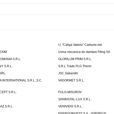
I.I. "Caliga Valeriu" Carbune.md
-EXIM
Uzina mecanica de stantare Fiting SA
OMANIA S.R.L.
GLORILUM PRIM S.R.L.
Y S.R.L.
S.R.L Trade PLG Therm
 SRL
JSC.Sabanikh
 INTERNATIONAL S.R.L.,S.C.
VADORMET S.R.L.
PT S.R.L.
FULG-MISUROV
SANINSTAL-LUX S.R.L.
Z S.R.L.
VENIVIDIS S.R.L.
L
ENERGOINVEST S.A. - ÐžÐžÐž Ð­