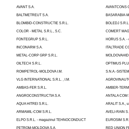
AVANT S.A.
AVANTCONS G
BALTMETREUT S.A.
BASARABIA-ME
BLOMBID-CONSTRUCTIE S.R.L.
BOLEDJ S.R.L
COLOR - METAL S.R.L., S.C.
COMERT MAGOR
FONTEGRUP S.R.L.
HORUS S.A. - 
INCONARM S.A.
ITALTRADE CO
METAL-CORP GRP S.R.L.
MOLDOVAHID
OILTECH S.R.L.
OPTIMUS PLUS
ROMPETROL-MOLDOVA I.M.
S.N.A.-SISTEM
VLG INTERNATIONAL S.R.L. , I.M.
AGROVINAUTO
AMBAS-FER S.R.L.
AMBER-TERM 
ANGROCONSTRUCTIA S.A.
ANTALA COM S
AQUA HITREI S.R.L.
ARALIT S.A., u
ARMAMIL-COM S.R.L.
AVELI-RAIN S.
ELPO S.R.L. - magazinul TEHNOCONDUCT
EUROSIM S.R.
PETROM-MOLDOVA S.A.
RED UNION F