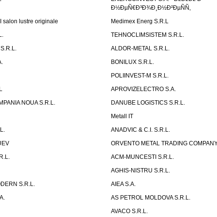
Ð½ÐµÑ€Ð³Ð¾Ð¸Ð½Ð²ÐµÑÑ‚
salon lustre originale
Medimex Energ S.R.L
L.
TEHNOCLIMSISTEM S.R.L.
S.R.L.
ALDOR-METAL S.R.L.
.
BONILUX S.R.L.
POLIINVEST-M S.R.L.
L
APROVIZELECTRO S.A.
PANIA NOUA S.R.L.
DANUBE LOGISTICS S.R.L.
Metall IT
L.
ANADVIC & C.I. S.R.L.
UEV
ORVENTO METAL TRADING COMPANY 
.L.
ACM-MUNCESTI S.R.L.
AGHIS-NISTRU S.R.L.
ERN S.R.L.
AIEA S.A.
A.
AS PETROL MOLDOVA S.R.L.
AVACO S.R.L.