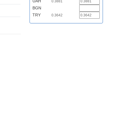
UAH
0.3881
BGN
TRY
0.3642