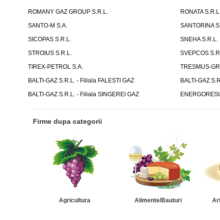
ROMANY GAZ GROUP S.R.L.
RONATA S.R.L
SANTO-M S.A.
SANTORINA S.
SICOPAS S.R.L.
SNEHA S.R.L.
STROIUS S.R.L.
SVEPCOS S.R.
TIREX-PETROL S.A.
TRESMUS-GRU
BALTI-GAZ S.R.L. - Filiala FALESTI GAZ
BALTI-GAZ S.R
BALTI-GAZ S.R.L. - Filiala SINGEREI GAZ
ENERGORESUR
Firme dupa categorii
Agricultura
Alimente/Bauturi
Ar