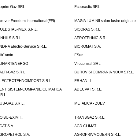
oprim Gaz SRL
Ecopractic SRL
orever Freedom International(FFI)
MAGIA LUMINII salon lustre originale
OLDSTAL-IMEX S.R.L.
SICOPAS S.R.L.
INHILS S.R.L.
AEROTEHNIC S.R.L.
NDRA Electro-Service S.R.L.
BICROMAT S.A.
litCamin
ESun
UNARTENERGO
Vilocomstil SRL
ALTI-GAZ S.R.L.
BUROV SI COMPANIA NOUA S.R.L.
LECTROTEHNOIMPORT S.R.L.
ERHAN.I.I
ENT SISTEM-COMPANIE CLIMATICA
ADECVAT S.R.L.
.R.L.
UB-GAZ S.R.L.
METALICA - ZUEV
OIBU-EXIM I.I.
TRANSGAZ S.R.L.
GAT S.A.
AGD CLIMAT
GROPETROL S.A.
AGROPRIVMODERN S.R.L.