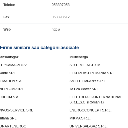
Telefon
053397053
Fax
053393512
Web
http://
Firme similare sau categorii asociate
ransautogaz
Multienergo
LC "KAMA-PLUS"
S.R.L. METAL-EXIM
vante SRL
ELKOPLAST ROMANIA S.R.L.
OMADON S.A.
SMIIT COMPANY S.R.L.
NERG-IMPORT
IM Eco Power SRL
UBCOM S.A.
ELECTRO ALFA INTERNATIONAL
S.R.L.,S.C. (Romania)
NVOS-SERVICE SRL
ENERGOCONCEPT S.R.L.
uritana SRL
MIKMA S.R.L.
UNARTENERGO
UNIVERSAL-GAZ S.R.L.