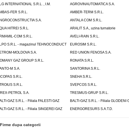
LG INTERNATIONAL S.R.L. , I.M.
AGROVINAUTOMATICA S.A.
MBAS-FER S.R.L.
AMBER-TERM S.R.L.
NGROCONSTRUCTIA S.A.
ANTALA COM S.R.L.
QUA HITREI S.R.L.
ARALIT S.A., uzina turnatorie
RMAMIL-COM S.R.L.
AVELI-RAIN S.R.L.
LPO S.R.L. - magazinul TEHNOCONDUCT
EUROSIM S.R.L.
ETROM-MOLDOVA S.A.
RED UNION FENOSA S.A.
OMANY GAZ GROUP S.R.L.
RONATA S.R.L.
ANTO-M S.A.
SANTORINA S.R.L.
ICOPAS S.R.L.
SNEHA S.R.L.
TROIUS S.R.L.
SVEPCOS S.R.L.
IREX-PETROL S.A.
TRESMUS-GRUP S.R.L.
ALTI-GAZ S.R.L. - Filiala FALESTI GAZ
BALTI-GAZ S.R.L. - Filiala GLODENI 
ALTI-GAZ S.R.L. - Filiala SINGEREI GAZ
ENERGORESURS S.A.T.D.
Firme dupa categorii