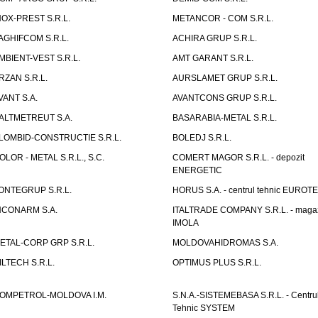
NOX-PREST S.R.L.
METANCOR - COM S.R.L.
AGHIFCOM S.R.L.
ACHIRA GRUP S.R.L.
MBIENT-VEST S.R.L.
AMT GARANT S.R.L.
RZAN S.R.L.
AURSLAMET GRUP S.R.L.
VANT S.A.
AVANTCONS GRUP S.R.L.
ALTMETREUT S.A.
BASARABIA-METAL S.R.L.
LOMBID-CONSTRUCTIE S.R.L.
BOLEDJ S.R.L.
OLOR - METAL S.R.L., S.C.
COMERT MAGOR S.R.L. - depozit
ENERGETIC
ONTEGRUP S.R.L.
HORUS S.A. - centrul tehnic EUROT
NCONARM S.A.
ITALTRADE COMPANY S.R.L. - maga
IMOLA
ETAL-CORP GRP S.R.L.
MOLDOVAHIDROMAS S.A.
ILTECH S.R.L.
OPTIMUS PLUS S.R.L.
OMPETROL-MOLDOVA I.M.
S.N.A.-SISTEMEBASA S.R.L. - Centru
Tehnic SYSTEM