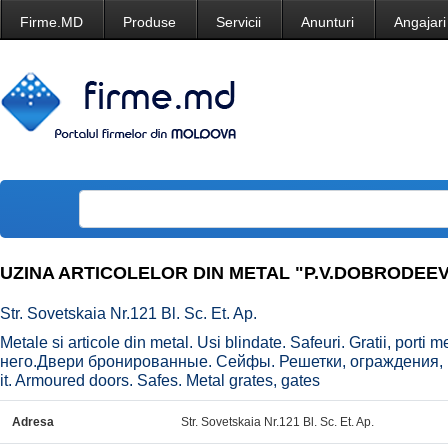
Firme.MD
Produse
Servicii
Anunturi
Angajari
UZINA ARTICOLELOR DIN METAL "P.V.DOBRODEEV"
Str. Sovetskaia Nr.121 Bl. Sc. Et. Ap.
Metale si articole din metal. Usi blindate. Safeuri. Gratii, porti
него.Двери бронированные. Сейфы. Решетки, ограждения, во
it. Armoured doors. Safes. Metal grates, gates
Adresa
Str. Sovetskaia Nr.121 Bl. Sc. Et. Ap.