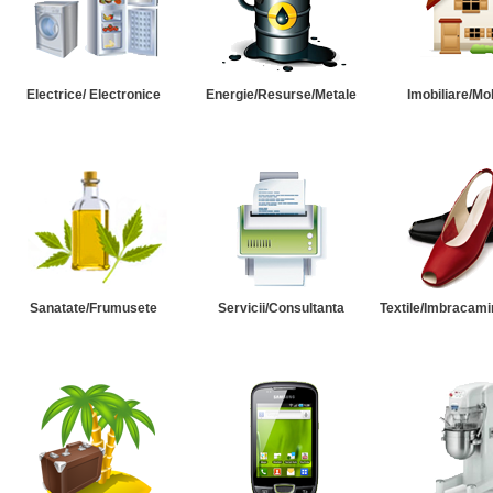
Electrice/ Electronice
Energie/Resurse/Metale
Imobiliare/Mob
Sanatate/Frumusete
Servicii/Consultanta
Textile/Imbracami