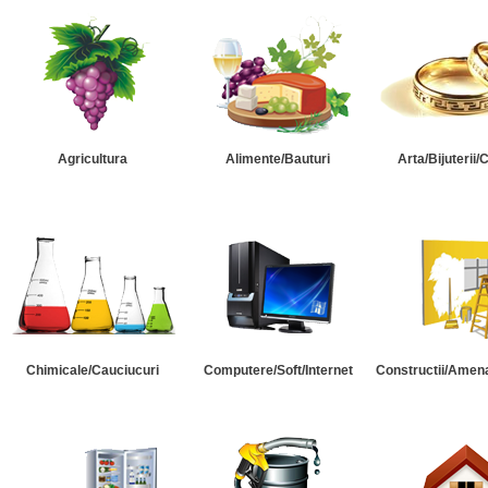
Agricultura
Alimente/Bauturi
Arta/Bijuterii/
Chimicale/Cauciucuri
Computere/Soft/Internet
Constructii/Amena