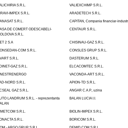
ALICHIRIA S.R.L.
VALIEXCHIMP S.R.L.
IRAVI-IMPEX S.R.L.
ARADETECH S.R.L.
ANASAT S.R.L.
CAPITAN, Compania financiar-industr
ASA DE COMERT ODESCABELI-
CENTAUR S.R.L.
OLDOVA S.R.L.
ET 2 S.A
CHISINAU-GAZ S.R.L.
ONSEDAN-COM S.R.L.
CONSLES GRUP S.R.L.
VART S.R.L.
DASTERUM S.R.L.
DINET-GAZ S.R.L.
ELCACOMTEC S.R.L.
NESTRENERGO
VACONDA-ART S.R.L.
AD-NORD S.R.L.
APION-TD S.R.L.
CSEAL GAZ S.R.L.
ANGAR C.A.P., uzina
UTO LANDRUM S.R.L. - reprezentanta
BALAN LUCIA I.I.
ALAN
IMETCOM S.R.L.
BIOLIN-IMPEX S.R.L.
ONACTA S.R.L.
BORICOM S.R.L.
OM - ARGO GRUP S.R.L.
DEMID COM S.R.L.