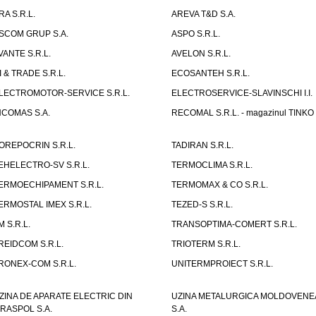
RA S.R.L.
AREVA T&D S.A.
SCOM GRUP S.A.
ASPO S.R.L.
VANTE S.R.L.
AVELON S.R.L.
I & TRADE S.R.L.
ECOSANTEH S.R.L.
LECTROMOTOR-SERVICE S.R.L.
ELECTROSERVICE-SLAVINSCHI I.I.
NCOMAS S.A.
RECOMAL S.R.L. - magazinul TINKO
OREPOCRIN S.R.L.
TADIRAN S.R.L.
EHELECTRO-SV S.R.L.
TERMOCLIMA S.R.L.
ERMOECHIPAMENT S.R.L.
TERMOMAX & CO S.R.L.
ERMOSTAL IMEX S.R.L.
TEZED-S S.R.L.
M S.R.L.
TRANSOPTIMA-COMERT S.R.L.
REIDCOM S.R.L.
TRIOTERM S.R.L.
RONEX-COM S.R.L.
UNITERMPROIECT S.R.L.
ZINA DE APARATE ELECTRIC DIN
UZINA METALURGICA MOLDOVENE
IRASPOL S.A.
S.A.