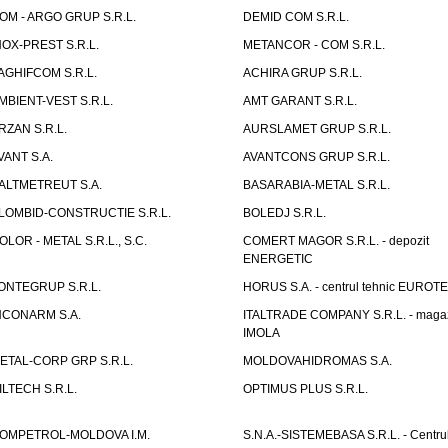
OM - ARGO GRUP S.R.L.
DEMID COM S.R.L.
NOX-PREST S.R.L.
METANCOR - COM S.R.L.
AGHIFCOM S.R.L.
ACHIRA GRUP S.R.L.
MBIENT-VEST S.R.L.
AMT GARANT S.R.L.
RZAN S.R.L.
AURSLAMET GRUP S.R.L.
VANT S.A.
AVANTCONS GRUP S.R.L.
ALTMETREUT S.A.
BASARABIA-METAL S.R.L.
LOMBID-CONSTRUCTIE S.R.L.
BOLEDJ S.R.L.
OLOR - METAL S.R.L., S.C.
COMERT MAGOR S.R.L. - depozit
ENERGETIC
ONTEGRUP S.R.L.
HORUS S.A. - centrul tehnic EUROT
NCONARM S.A.
ITALTRADE COMPANY S.R.L. - maga
IMOLA
ETAL-CORP GRP S.R.L.
MOLDOVAHIDROMAS S.A.
ILTECH S.R.L.
OPTIMUS PLUS S.R.L.
OMPETROL-MOLDOVA I.M.
S.N.A.-SISTEMEBASA S.R.L. - Centru