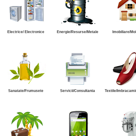
Electrice/ Electronice
Energie/Resurse/Metale
Imobiliare/Mob
Sanatate/Frumusete
Servicii/Consultanta
Textile/Imbracami