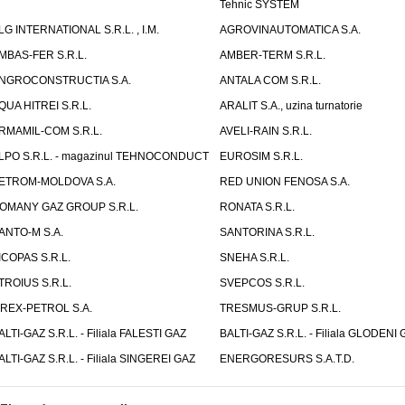
Tehnic SYSTEM
LG INTERNATIONAL S.R.L. , I.M.
AGROVINAUTOMATICA S.A.
MBAS-FER S.R.L.
AMBER-TERM S.R.L.
NGROCONSTRUCTIA S.A.
ANTALA COM S.R.L.
QUA HITREI S.R.L.
ARALIT S.A., uzina turnatorie
RMAMIL-COM S.R.L.
AVELI-RAIN S.R.L.
LPO S.R.L. - magazinul TEHNOCONDUCT
EUROSIM S.R.L.
ETROM-MOLDOVA S.A.
RED UNION FENOSA S.A.
OMANY GAZ GROUP S.R.L.
RONATA S.R.L.
ANTO-M S.A.
SANTORINA S.R.L.
ICOPAS S.R.L.
SNEHA S.R.L.
TROIUS S.R.L.
SVEPCOS S.R.L.
IREX-PETROL S.A.
TRESMUS-GRUP S.R.L.
ALTI-GAZ S.R.L. - Filiala FALESTI GAZ
BALTI-GAZ S.R.L. - Filiala GLODENI 
ALTI-GAZ S.R.L. - Filiala SINGEREI GAZ
ENERGORESURS S.A.T.D.