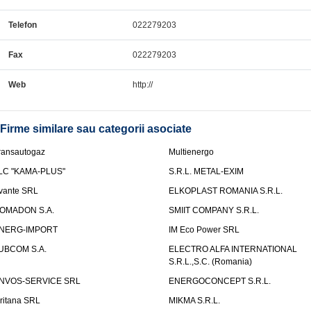
Telefon
022279203
Fax
022279203
Web
http://
Firme similare sau categorii asociate
ransautogaz
Multienergo
LC "KAMA-PLUS"
S.R.L. METAL-EXIM
vante SRL
ELKOPLAST ROMANIA S.R.L.
OMADON S.A.
SMIIT COMPANY S.R.L.
NERG-IMPORT
IM Eco Power SRL
UBCOM S.A.
ELECTRO ALFA INTERNATIONAL
S.R.L.,S.C. (Romania)
NVOS-SERVICE SRL
ENERGOCONCEPT S.R.L.
uritana SRL
MIKMA S.R.L.