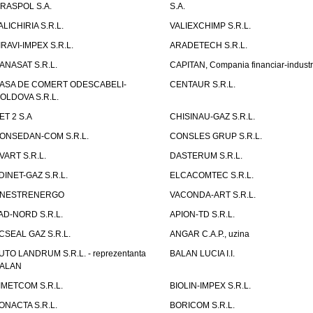
IRASPOL S.A.
S.A.
ALICHIRIA S.R.L.
VALIEXCHIMP S.R.L.
IRAVI-IMPEX S.R.L.
ARADETECH S.R.L.
ANASAT S.R.L.
CAPITAN, Compania financiar-industr
ASA DE COMERT ODESCABELI-
CENTAUR S.R.L.
OLDOVA S.R.L.
ET 2 S.A
CHISINAU-GAZ S.R.L.
ONSEDAN-COM S.R.L.
CONSLES GRUP S.R.L.
VART S.R.L.
DASTERUM S.R.L.
DINET-GAZ S.R.L.
ELCACOMTEC S.R.L.
NESTRENERGO
VACONDA-ART S.R.L.
AD-NORD S.R.L.
APION-TD S.R.L.
CSEAL GAZ S.R.L.
ANGAR C.A.P., uzina
UTO LANDRUM S.R.L. - reprezentanta
BALAN LUCIA I.I.
ALAN
IMETCOM S.R.L.
BIOLIN-IMPEX S.R.L.
ONACTA S.R.L.
BORICOM S.R.L.