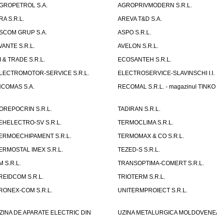
GROPETROL S.A.
AGROPRIVMODERN S.R.L.
RA S.R.L.
AREVA T&D S.A.
SCOM GRUP S.A.
ASPO S.R.L.
VANTE S.R.L.
AVELON S.R.L.
I & TRADE S.R.L.
ECOSANTEH S.R.L.
LECTROMOTOR-SERVICE S.R.L.
ELECTROSERVICE-SLAVINSCHI I.I.
NCOMAS S.A.
RECOMAL S.R.L. - magazinul TINKO
OREPOCRIN S.R.L.
TADIRAN S.R.L.
EHELECTRO-SV S.R.L.
TERMOCLIMA S.R.L.
ERMOECHIPAMENT S.R.L.
TERMOMAX & CO S.R.L.
ERMOSTAL IMEX S.R.L.
TEZED-S S.R.L.
M S.R.L.
TRANSOPTIMA-COMERT S.R.L.
REIDCOM S.R.L.
TRIOTERM S.R.L.
RONEX-COM S.R.L.
UNITERMPROIECT S.R.L.
ZINA DE APARATE ELECTRIC DIN
UZINA METALURGICA MOLDOVENE