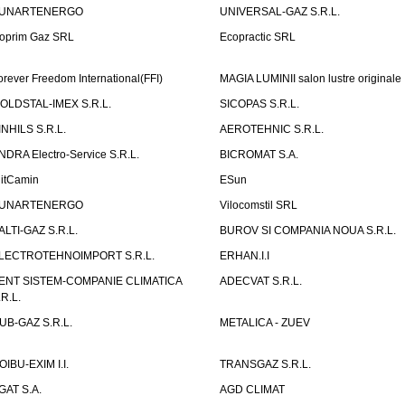
UNARTENERGO
UNIVERSAL-GAZ S.R.L.
oprim Gaz SRL
Ecopractic SRL
orever Freedom International(FFI)
MAGIA LUMINII salon lustre originale
OLDSTAL-IMEX S.R.L.
SICOPAS S.R.L.
INHILS S.R.L.
AEROTEHNIC S.R.L.
NDRA Electro-Service S.R.L.
BICROMAT S.A.
litCamin
ESun
UNARTENERGO
Vilocomstil SRL
ALTI-GAZ S.R.L.
BUROV SI COMPANIA NOUA S.R.L.
LECTROTEHNOIMPORT S.R.L.
ERHAN.I.I
ENT SISTEM-COMPANIE CLIMATICA
ADECVAT S.R.L.
.R.L.
UB-GAZ S.R.L.
METALICA - ZUEV
OIBU-EXIM I.I.
TRANSGAZ S.R.L.
GAT S.A.
AGD CLIMAT