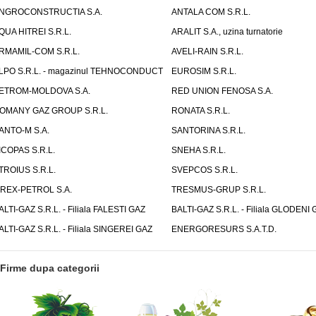
NGROCONSTRUCTIA S.A.
ANTALA COM S.R.L.
QUA HITREI S.R.L.
ARALIT S.A., uzina turnatorie
RMAMIL-COM S.R.L.
AVELI-RAIN S.R.L.
LPO S.R.L. - magazinul TEHNOCONDUCT
EUROSIM S.R.L.
ETROM-MOLDOVA S.A.
RED UNION FENOSA S.A.
OMANY GAZ GROUP S.R.L.
RONATA S.R.L.
ANTO-M S.A.
SANTORINA S.R.L.
ICOPAS S.R.L.
SNEHA S.R.L.
TROIUS S.R.L.
SVEPCOS S.R.L.
IREX-PETROL S.A.
TRESMUS-GRUP S.R.L.
ALTI-GAZ S.R.L. - Filiala FALESTI GAZ
BALTI-GAZ S.R.L. - Filiala GLODENI 
ALTI-GAZ S.R.L. - Filiala SINGEREI GAZ
ENERGORESURS S.A.T.D.
Firme dupa categorii