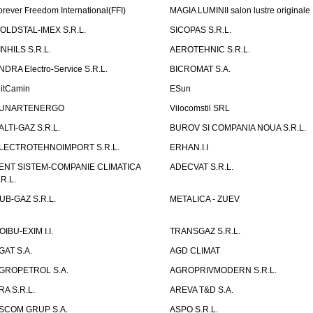
orever Freedom International(FFI)
MAGIA LUMINII salon lustre originale
OLDSTAL-IMEX S.R.L.
SICOPAS S.R.L.
INHILS S.R.L.
AEROTEHNIC S.R.L.
NDRA Electro-Service S.R.L.
BICROMAT S.A.
litCamin
ESun
UNARTENERGO
Vilocomstil SRL
ALTI-GAZ S.R.L.
BUROV SI COMPANIA NOUA S.R.L.
LECTROTEHNOIMPORT S.R.L.
ERHAN.I.I
ENT SISTEM-COMPANIE CLIMATICA
ADECVAT S.R.L.
.R.L.
UB-GAZ S.R.L.
METALICA - ZUEV
OIBU-EXIM I.I.
TRANSGAZ S.R.L.
GAT S.A.
AGD CLIMAT
GROPETROL S.A.
AGROPRIVMODERN S.R.L.
RA S.R.L.
AREVA T&D S.A.
SCOM GRUP S.A.
ASPO S.R.L.