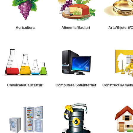
Agricultura
Alimente/Bauturi
Arta/Bijuterii/
Chimicale/Cauciucuri
Computere/Soft/Internet
Constructii/Amena