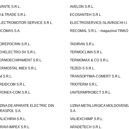
VANTE S.R.L.
AVELON S.R.L.
I & TRADE S.R.L.
ECOSANTEH S.R.L.
LECTROMOTOR-SERVICE S.R.L.
ELECTROSERVICE-SLAVINSCHI I.I.
NCOMAS S.A.
RECOMAL S.R.L. - magazinul TINKO
OREPOCRIN S.R.L.
TADIRAN S.R.L.
EHELECTRO-SV S.R.L.
TERMOCLIMA S.R.L.
ERMOECHIPAMENT S.R.L.
TERMOMAX & CO S.R.L.
ERMOSTAL IMEX S.R.L.
TEZED-S S.R.L.
M S.R.L.
TRANSOPTIMA-COMERT S.R.L.
REIDCOM S.R.L.
TRIOTERM S.R.L.
RONEX-COM S.R.L.
UNITERMPROIECT S.R.L.
ZINA DE APARATE ELECTRIC DIN
UZINA METALURGICA MOLDOVENE
IRASPOL S.A.
S.A.
ALICHIRIA S.R.L.
VALIEXCHIMP S.R.L.
IRAVI-IMPEX S.R.L.
ARADETECH S.R.L.