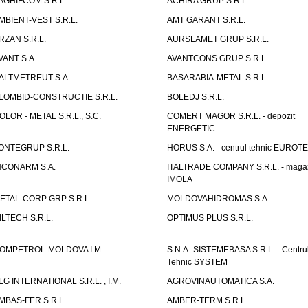
AGHIFCOM S.R.L.
ACHIRA GRUP S.R.L.
MBIENT-VEST S.R.L.
AMT GARANT S.R.L.
RZAN S.R.L.
AURSLAMET GRUP S.R.L.
VANT S.A.
AVANTCONS GRUP S.R.L.
ALTMETREUT S.A.
BASARABIA-METAL S.R.L.
LOMBID-CONSTRUCTIE S.R.L.
BOLEDJ S.R.L.
OLOR - METAL S.R.L., S.C.
COMERT MAGOR S.R.L. - depozit
ENERGETIC
ONTEGRUP S.R.L.
HORUS S.A. - centrul tehnic EUROT
NCONARM S.A.
ITALTRADE COMPANY S.R.L. - maga
IMOLA
ETAL-CORP GRP S.R.L.
MOLDOVAHIDROMAS S.A.
ILTECH S.R.L.
OPTIMUS PLUS S.R.L.
OMPETROL-MOLDOVA I.M.
S.N.A.-SISTEMEBASA S.R.L. - Centru
Tehnic SYSTEM
LG INTERNATIONAL S.R.L. , I.M.
AGROVINAUTOMATICA S.A.
MBAS-FER S.R.L.
AMBER-TERM S.R.L.