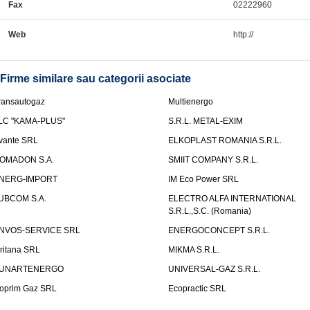
Fax
02222960
Web
http://
Firme similare sau categorii asociate
ransautogaz
Multienergo
LC "KAMA-PLUS"
S.R.L. METAL-EXIM
vante SRL
ELKOPLAST ROMANIA S.R.L.
OMADON S.A.
SMIIT COMPANY S.R.L.
NERG-IMPORT
IM Eco Power SRL
UBCOM S.A.
ELECTRO ALFA INTERNATIONAL
S.R.L.,S.C. (Romania)
NVOS-SERVICE SRL
ENERGOCONCEPT S.R.L.
uritana SRL
MIKMA S.R.L.
UNARTENERGO
UNIVERSAL-GAZ S.R.L.
oprim Gaz SRL
Ecopractic SRL