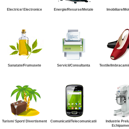
Electrice/ Electronice
Energie/Resurse/Metale
Imobiliare/Mob
Sanatate/Frumusete
Servicii/Consultanta
Textile/Imbracami
Turism/ Sport/ Divertisment
Comunicatii/Telecomunicatii
Industrie Prel
Echipame