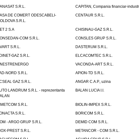
ANASAT S.R.L.
CAPITAN, Compania financiar-industr
ASA DE COMERT ODESCABELI-
CENTAUR S.R.L.
OLDOVA S.R.L.
ET 2 S.A
CHISINAU-GAZ S.R.L.
ONSEDAN-COM S.R.L.
CONSLES GRUP S.R.L.
VART S.R.L.
DASTERUM S.R.L.
DINET-GAZ S.R.L.
ELCACOMTEC S.R.L.
NESTRENERGO
VACONDA-ART S.R.L.
AD-NORD S.R.L.
APION-TD S.R.L.
CSEAL GAZ S.R.L.
ANGAR C.A.P., uzina
UTO LANDRUM S.R.L. - reprezentanta
BALAN LUCIA I.I.
ALAN
IMETCOM S.R.L.
BIOLIN-IMPEX S.R.L.
ONACTA S.R.L.
BORICOM S.R.L.
OM - ARGO GRUP S.R.L.
DEMID COM S.R.L.
NOX-PREST S.R.L.
METANCOR - COM S.R.L.