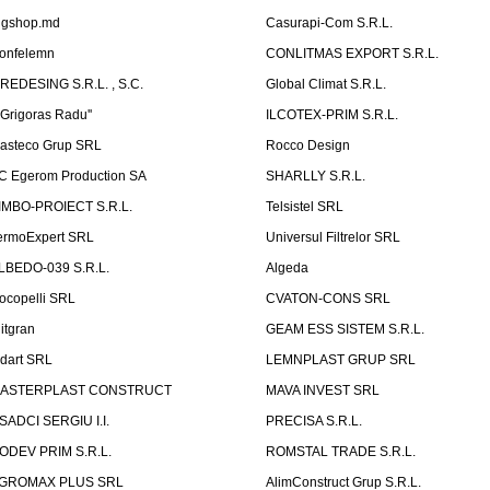
igshop.md
Casurapi-Com S.R.L.
onfelemn
CONLITMAS EXPORT S.R.L.
IREDESING S.R.L. , S.C.
Global Climat S.R.L.
''Grigoras Radu''
ILCOTEX-PRIM S.R.L.
asteco Grup SRL
Rocco Design
C Egerom Production SA
SHARLLY S.R.L.
IMBO-PROIECT S.R.L.
Telsistel SRL
ermoExpert SRL
Universul Filtrelor SRL
LBEDO-039 S.R.L.
Algeda
ocopelli SRL
CVATON-CONS SRL
litgran
GEAM ESS SISTEM S.R.L.
ndart SRL
LEMNPLAST GRUP SRL
ASTERPLAST CONSTRUCT
MAVA INVEST SRL
SADCI SERGIU I.I.
PRECISA S.R.L.
ODEV PRIM S.R.L.
ROMSTAL TRADE S.R.L.
GROMAX PLUS SRL
AlimConstruct Grup S.R.L.