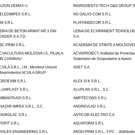
UZUN DEMAX I.I.
INGREDIENTS-TECH G&S GROUP S.
ELEDIMPEX S.R.L.
NG GALAS COM S.R.L.
IM S.R.L.
PLAFONDECOR S.R.L.
ZINA DE BETON ARMAT NR.3 DIN
UZINA DE ECHIPAMENT TEHNOLOG
ENDER S.A.T.D.
S.A.
BC-PRIM S.R.L.
ACADEMIA DE STIINTE A MOLDOVEI
CVACULTURA-MOLDOVA I.S., FILIALA
ACVAPROIECT, Institutul de Proiectar
IN CHISINAU
Sistemelor de Gospodarire a Apelor
CVILA S.R.L., I.M., Membrul Uniunii
ADET S.A.
ntreprinderilor ACVILA GRUP
GROEXIM S.R.L.
ALEX SI K S.R.L.
LUMPLAST S.R.L.
ALUPLAN S.R.L., S.C.
MBIANTA ADI S.R.L.
AMFITECONS S.R.L.
NAZAR-IMPEX S.R.L., S.C.
ANDREVLAD S.R.L.
NGROLAC S.R.L.
ANTICOR-ELECTRO S.A.
POFIT S.R.L.
AQUAFORM S.R.L.
RALEX-ENGINEERING S.R.L.
ARGO-PRIM S.R.L., F.P.C. - distribuito