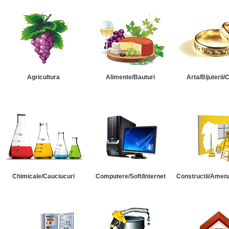
Agricultura
Alimente/Bauturi
Arta/Bijuterii/
Chimicale/Cauciucuri
Computere/Soft/Internet
Constructii/Amena