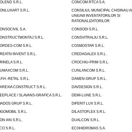
OLEND S.R.L.
CONCOM RTCA S.A.
ONLUXART S.R.L.
CONSILIUL MUNICIPAL CHISINAU A
UNIUNII INVENTATORILOR SI
RATIONALIZATORILOR
ONSOCIVIL S.A.
CONSODI S.R.L.
ONSTRUCTMONTAJ S.R.L.
CONSVITRALIU S.R.L.
ORDES-COM S.R.L.
COSMOSTAR S.R.L.
REATIV-INVENT S.R.L.
CREDAGALEX S.R.L.
RINELA S.R.L.
CROCHIU-PRIM S.R.L.
UMAXCOM S.R.L.
CUNLANCOM S.R.L.
.P.H.-RETAL S.R.L.
DAMEN-GRUP S.R.L.
AREXIA CONSTRUCT S.R.L.
DAVDESIGN S.R.L.
EEPLACE / SLAVANS-GRAFICA S.R.L.
DEMI-LUNE S.R.L.
IADOS GRUP S.R.L.
DIFERIT LUX S.R.L.
IGOMOBIL S.R.L.
DILASTOFLEX S.R.L.
ON IAN S.R.L.
DUALCON S.R.L.
CO S.R.L.
ECOHIDROMAS S.A.