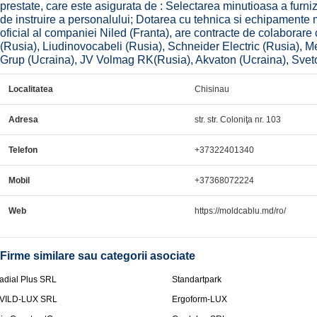
prestate, care este asigurata de : Selectarea minutioasa a furnizo
de instruire a personalului; Dotarea cu tehnica si echipamente
oficial al companiei Niled (Franta), are contracte de colaborar
(Rusia), Liudinovocabeli (Rusia), Schneider Electric (Rusia), M
Grup (Ucraina), JV Volmag RK(Rusia), Akvaton (Ucraina), Sveto
Localitatea
Chisinau
Adresa
str. str. Coloniţa nr. 103
Telefon
+37322401340
Mobil
+37368072224
Web
https://moldcablu.md/ro/
Firme similare sau categorii asociate
adial Plus SRL
Standartpark
VILD-LUX SRL
Ergoform-LUX