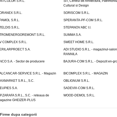
INTCOLOR S.R.L.
SIT, Centrul de Arhitectura, Patrimoniu
Cultural si Design
ORANEX S.R.L.
SORISCOM S.R.L.
PAMOL S.R.L.
SPERANTA-PF-COM S.R.L.
TELDIS S.R.L.
STEPANOV ABC I.I.
TROMENERGOREMONT S.R.L.
SUMMA S.A.
V COMPLEX S.R.L.
SWEET HOME S.R.L.
ERILARPROECT S.A.
ADI STUDIO S.R.L. - magazinul-salon
RANNILA
NCO S.A. - Sector de producere
BAJURA-COM S.R.L. - Depozit en-gr
ALCANCAR-SERVICE S.R.L. - Magazin
BICOMPLEX S.R.L. - MAGAZIN
AXMARKET S.R.L., S.C.
OBLIGNUM S.R.L.
EUPIES S.A.
SADEVIX-COM S.R.L.
.P.ZARAFA S.R.L., S.C. - reteaua de
WOOD-DEMOL S.R.L.
agazine GHEIZER-PLUS
Firme dupa categorii