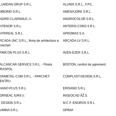
LUMDAN GRUP S.R.L.
ALUNIS S.R.L., F.P.C.
MBORIO S.R.L.
AMENAJORE S.R.L.
NDREI CLAPANIUC I.I.
ANGROCOLOR S.R.L.
NTENOR S.R.L.
ANTERIS-CONS S.R.L.
NTRREAL S.R.L.
APROMAS S.A.
RCADA-JNC S.R.L., firma de arhitectura si
ARCADA-LV S.R.L.
roiectari
RMICON PLUS S.R.L.
AVEN-EZER S.R.L.
ALCANCAR-SERVICE S.R.L. - Filiala
BOSTON, centrul de agrement
IRASPOL
ONMETAL-COM S.R.L. - PARCHET-
CONPLAST-DESIGN S.R.L.
ENTRU
NANO PLUS S.R.L.
ERISAND S.R.L.
ORNEAC IURII I.I.
INGEOCAD ÃŽ.S.
P DESIGN S.R.L.
M.C.F.-ENGROS S.R.L.
UMINA S.R.L.
OPINIA