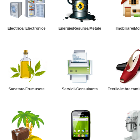
Electrice/ Electronice
Energie/Resurse/Metale
Imobiliare/Mob
Sanatate/Frumusete
Servicii/Consultanta
Textile/Imbracami