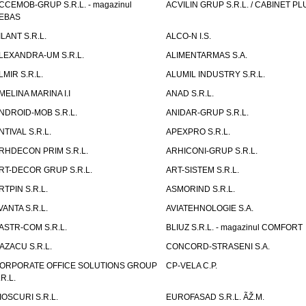
CCEMOB-GRUP S.R.L. - magazinul
ACVILIN GRUP S.R.L. / CABINET PL
EBAS
ILANT S.R.L.
ALCO-N I.S.
LEXANDRA-UM S.R.L.
ALIMENTARMAS S.A.
LMIR S.R.L.
ALUMIL INDUSTRY S.R.L.
MELINA MARINA I.I
ANAD S.R.L.
NDROID-MOB S.R.L.
ANIDAR-GRUP S.R.L.
NTIVAL S.R.L.
APEXPRO S.R.L.
RHDECON PRIM S.R.L.
ARHICONI-GRUP S.R.L.
RT-DECOR GRUP S.R.L.
ART-SISTEM S.R.L.
RTPIN S.R.L.
ASMORIND S.R.L.
VANTA S.R.L.
AVIATEHNOLOGIE S.A.
ASTR-COM S.R.L.
BLIUZ S.R.L. - magazinul COMFORT
AZACU S.R.L.
CONCORD-STRASENI S.A.
ORPORATE OFFICE SOLUTIONS GROUP
CP-VELA C.P.
.R.L.
IOSCURI S.R.L.
EUROFASAD S.R.L. ÃŽ.M.