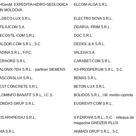
HGeoM. EXPEDITIA HIDRO-GEOLOGICA
ELCOM-ALGA S.R.L.
IN MOLDOVA
LDECO-LUX S.R.L.
ELECTRO NOVA S.R.L.
TILAJCOM S.A.
ZIDARUL-PRIM S.R.L.
ECOSTIL-COM S.R.L.
DGC S.R.L.
ALGOR-COM S.R.L., S.C.
DEDIOL & K S.R.L.
ADINA S.R.L., F.P.C.
VALEGA S.A.
ERHORD S.R.L.
CARABET-COM S.R.L.
ALONIX-TEH S.R.L. - partiner SIEMENS
AS-PROSPERUM S.R.L., S.C.
ASCONSLUX S.R.L.
BEMAS S.R.L.
EST CONCRETE S.R.L.
BETON-LUX S.R.L.
LOMINFO BANATIT S.R.L., I.C.S.
BOLIDOS S.R.L., I.M. moldo-cipriota
ONDAS GRUP S.R.L.
EUGREVIT-COM S.R.L.
RIS ARHPEISAJ S.R.L.
V.P.ZARAFA S.R.L., S.C. - reteaua de
magazine GHEIZER-PLUS
MA S.R.L.
ANMADI GRUP S.R.L., S.C.