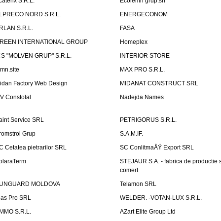
caterix S.R.L.
Ecolemn grup.srl
LPRECO NORD S.R.L.
ENERGECONOM
RLAN S.R.L.
FASA
REEN INTERNATIONAL GROUP
Homeplex
CS "MOLVEN GRUP" S.R.L.
INTERIOR STORE
emn.site
MAX PRO S.R.L.
idan Factory Web Design
MIDANAT CONSTRUCT SRL
V Constotal
Nadejda Names
aint Service SRL
PETRIGORUS S.R.L.
romstroi Grup
S.A.M.IF.
C Cetatea pietrarilor SRL
SC ConlitmaÅŸ Export SRL
olaraTerm
STEJAUR S.A. - fabrica de productie s
comert
UNGUARD MOLDOVA
Telamon SRL
las Pro SRL
WELDER. -VOTAN-LUX S.R.L.
MMO S.R.L.
AZart Elite Group Ltd