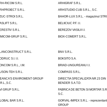
RH-RICOM S.R.L.
ARHIGRAF S.R.L.
RHPROIECT S.R.L.
ARHSTUDIO CUB S.R.L., S.C.
ZUC-STROI S.R.L.
BAHOR-LUX S.R.L. - magazinul ST
ASLIFT S.R.L.
BELIICIUC P.F. I.I.
ERESTIV S.R.L.
BEREZOV VASILII I.I.
IMICOM-GRUP S.R.L.
BIOX-COMERT S.R.L.
LANCONSTRUCT S.R.L.
BNV S.R.L.
ODRUC S.I. I.I.
BOKSITO S.A.
ONCOM S.R.L., I.M.
BRIAD-UNGUREANU I.I.
USON-TEH S.R.L.
COMPASS S.R.L.
EANCA'S ENVIROMENT GROUP
DIRECTIA SPECIALIZATA NR.23 DIN
.R.L.,S.C.
BENDER S.A.T.D.
VI GRUP S.R.L.
FABRICA DE BETON SI MORTAR S.R.
S.C.
LOBAL BAR S.R.L.
GORVAL-IMPEX S.R.L. - reprezentan
GROUP