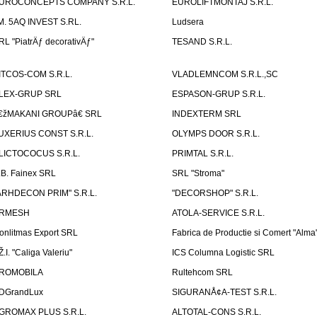
UROCONCEPTS COMPANY S.R.L.
EUROLIFTMONTAJ S.R.L.
.M. 5AQ INVEST S.RL.
Ludsera
RL "PiatrÄƒ decorativÄƒ"
TESAND S.R.L.
ITCOS-COM S.R.L.
VLADLEMNCOM S.R.L.,SC
LEX-GRUP SRL
ESPASON-GRUP S.R.L.
€žMAKANI GROUPâ€ SRL
INDEXTERM SRL
UXERIUS CONST S.R.L.
OLYMPS DOOR S.R.L.
LICTOCOCUS S.R.L.
PRIMTAL S.R.L.
.B. Fainex SRL
SRL "Stroma"
ARHDECON PRIM" S.R.L.
"DECORSHOP" S.R.L.
RMESH
ATOLA-SERVICE S.R.L.
onlitmas Export SRL
Fabrica de Productie si Comert "Alma
Ž.I. "Caliga Valeriu"
ICS Columna Logistic SRL
ROMOBILA
Rultehcom SRL
DGrandLux
SIGURANÅ¢A-TEST S.R.L.
GROMAX PLUS S.R.L.
ALTOTAL-CONS S.R.L.