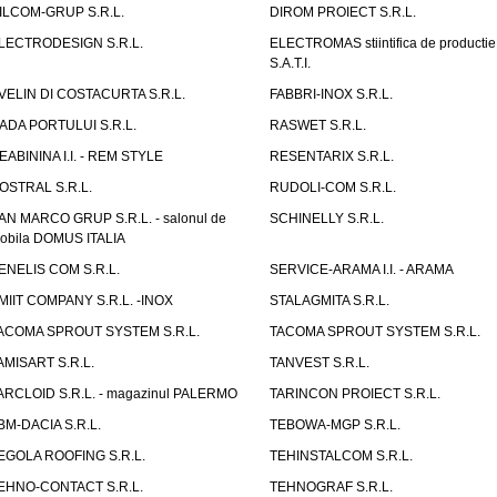
ILCOM-GRUP S.R.L.
DIROM PROIECT S.R.L.
LECTRODESIGN S.R.L.
ELECTROMAS stiintifica de productie
S.A.T.I.
VELIN DI COSTACURTA S.R.L.
FABBRI-INOX S.R.L.
ADA PORTULUI S.R.L.
RASWET S.R.L.
EABININA I.I. - REM STYLE
RESENTARIX S.R.L.
OSTRAL S.R.L.
RUDOLI-COM S.R.L.
AN MARCO GRUP S.R.L. - salonul de
SCHINELLY S.R.L.
obila DOMUS ITALIA
ENELIS COM S.R.L.
SERVICE-ARAMA I.I. - ARAMA
MIIT COMPANY S.R.L. -INOX
STALAGMITA S.R.L.
ACOMA SPROUT SYSTEM S.R.L.
TACOMA SPROUT SYSTEM S.R.L.
AMISART S.R.L.
TANVEST S.R.L.
ARCLOID S.R.L. - magazinul PALERMO
TARINCON PROIECT S.R.L.
BM-DACIA S.R.L.
TEBOWA-MGP S.R.L.
EGOLA ROOFING S.R.L.
TEHINSTALCOM S.R.L.
EHNO-CONTACT S.R.L.
TEHNOGRAF S.R.L.