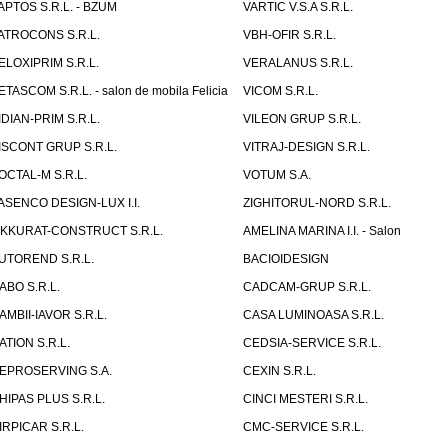
APTOS S.R.L. - BZUM
VARTIC V.S.A S.R.L.
ATROCONS S.R.L.
VBH-OFIR S.R.L.
ELOXIPRIM S.R.L.
VERALANUS S.R.L.
ETASCOM S.R.L. - salon de mobila Felicia
VICOM S.R.L.
IDIAN-PRIM S.R.L.
VILEON GRUP S.R.L.
ISCONT GRUP S.R.L.
VITRAJ-DESIGN S.R.L.
OCTAL-M S.R.L.
VOTUM S.A.
ASENCO DESIGN-LUX I.I.
ZIGHITORUL-NORD S.R.L.
IKKURAT-CONSTRUCT S.R.L.
AMELINA MARINA I.I. - Salon
UTOREND S.R.L.
BACIOIDESIGN
ABO S.R.L.
CADCAM-GRUP S.R.L.
AMBII-IAVOR S.R.L.
CASA LUMINOASA S.R.L.
ATION S.R.L.
CEDSIA-SERVICE S.R.L.
EPROSERVING S.A.
CEXIN S.R.L.
HIPAS PLUS S.R.L.
CINCI MESTERI S.R.L.
IRPICAR S.R.L.
CMC-SERVICE S.R.L.