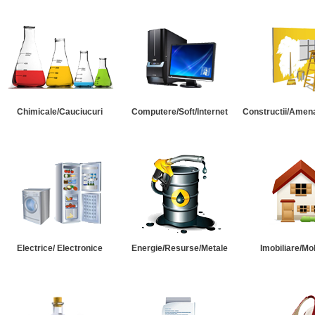
Chimicale/Cauciucuri
Computere/Soft/Internet
Constructii/Amena
Electrice/ Electronice
Energie/Resurse/Metale
Imobiliare/Mob