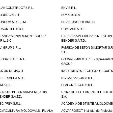
LANCONSTRUCT S.R.L.
BNV S.R.L.
ODRUC S.I. I.I.
BOKSITO S.A.
ONCOM S.R.L., I.M.
BRIAD-UNGUREANU I.I.
USON-TEH S.R.L.
COMPASS S.R.L.
EANCA'S ENVIROMENT GROUP
DIRECTIA SPECIALIZATA NR.23 DIN
.R.L.,S.C.
BENDER S.A.T.D.
VI GRUP S.R.L.
FABRICA DE BETON SI MORTAR S.R.
S.C.
LOBAL BAR S.R.L.
GORVAL-IMPEX S.R.L. - reprezentan
GROUP
UZUN DEMAX I.I.
INGREDIENTS-TECH G&S GROUP S.
ELEDIMPEX S.R.L.
NG GALAS COM S.R.L.
IM S.R.L.
PLAFONDECOR S.R.L.
ZINA DE BETON ARMAT NR.3 DIN
UZINA DE ECHIPAMENT TEHNOLOG
ENDER S.A.T.D.
S.A.
BC-PRIM S.R.L.
ACADEMIA DE STIINTE A MOLDOVEI
CVACULTURA-MOLDOVA I.S., FILIALA
ACVAPROIECT, Institutul de Proiectar