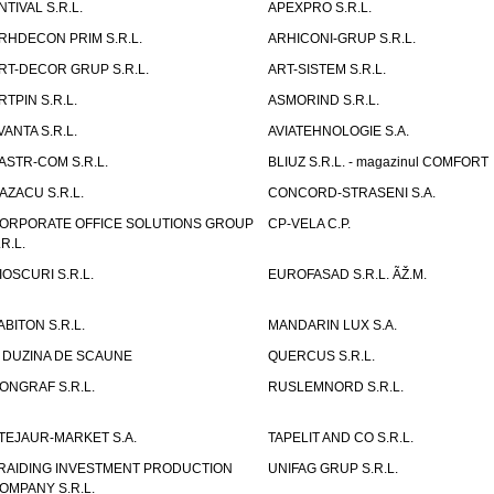
NTIVAL S.R.L.
APEXPRO S.R.L.
RHDECON PRIM S.R.L.
ARHICONI-GRUP S.R.L.
RT-DECOR GRUP S.R.L.
ART-SISTEM S.R.L.
RTPIN S.R.L.
ASMORIND S.R.L.
VANTA S.R.L.
AVIATEHNOLOGIE S.A.
ASTR-COM S.R.L.
BLIUZ S.R.L. - magazinul COMFORT
AZACU S.R.L.
CONCORD-STRASENI S.A.
ORPORATE OFFICE SOLUTIONS GROUP
CP-VELA C.P.
.R.L.
IOSCURI S.R.L.
EUROFASAD S.R.L. ÃŽ.M.
ABITON S.R.L.
MANDARIN LUX S.A.
 DUZINA DE SCAUNE
QUERCUS S.R.L.
ONGRAF S.R.L.
RUSLEMNORD S.R.L.
TEJAUR-MARKET S.A.
TAPELIT AND CO S.R.L.
RAIDING INVESTMENT PRODUCTION
UNIFAG GRUP S.R.L.
OMPANY S.R.L.