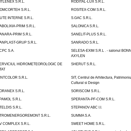
ITLENEX S.R.L.
RODITAL-LUX S.R.L.
OMCORTEH S.R.L.
ROSITEX-COM S.R.L.
UTE INTERNE S.R.L.
S.GAC S.R.L.
ABOLIXIA-PRIM S.R.L.
SALONICA S.R.L.
ANARA-PRIM S.R.L.
SANELIT-PLUS S.R.L.
ANPLAST-GRUP S.R.L.
SANRADO S.R.L.
CPC S.A.
SELESA-EXIM S.R.L . - salonul BON
AXYLEN
ERVICIUL HIDROMETEOROLOGIC DE
SHERUT S.R.L.
TAT
INTCOLOR S.R.L.
SIT, Centrul de Arhitectura, Patrimoniu
Cultural si Design
ORANEX S.R.L.
SORISCOM S.R.L.
PAMOL S.R.L.
SPERANTA-PF-COM S.R.L.
TELDIS S.R.L.
STEPANOV ABC I.I.
TROMENERGOREMONT S.R.L.
SUMMA S.A.
V COMPLEX S.R.L.
SWEET HOME S.R.L.