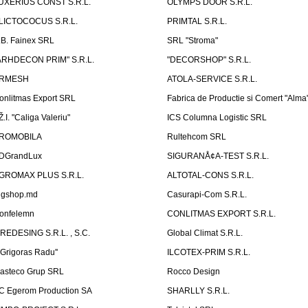
UXERIUS CONST S.R.L.
OLYMPS DOOR S.R.L.
LICTOCOCUS S.R.L.
PRIMTAL S.R.L.
.B. Fainex SRL
SRL "Stroma"
ARHDECON PRIM" S.R.L.
"DECORSHOP" S.R.L.
RMESH
ATOLA-SERVICE S.R.L.
onlitmas Export SRL
Fabrica de Productie si Comert "Alma
Ž.I. "Caliga Valeriu"
ICS Columna Logistic SRL
ROMOBILA
Rultehcom SRL
DGrandLux
SIGURANÅ¢A-TEST S.R.L.
GROMAX PLUS S.R.L.
ALTOTAL-CONS S.R.L.
igshop.md
Casurapi-Com S.R.L.
onfelemn
CONLITMAS EXPORT S.R.L.
IREDESING S.R.L. , S.C.
Global Climat S.R.L.
''Grigoras Radu''
ILCOTEX-PRIM S.R.L.
asteco Grup SRL
Rocco Design
C Egerom Production SA
SHARLLY S.R.L.