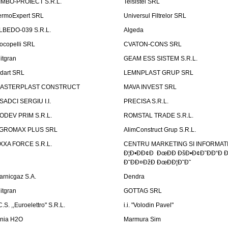
IMBO-PROIECT S.R.L.
Telsistel SRL
ermoExpert SRL
Universul Filtrelor SRL
LBEDO-039 S.R.L.
Algeda
ocopelli SRL
CVATON-CONS SRL
litgran
GEAM ESS SISTEM S.R.L.
ndart SRL
LEMNPLAST GRUP SRL
ASTERPLAST CONSTRUCT
MAVA INVEST SRL
SADCI SERGIU I.I.
PRECISA S.R.L.
ODEV PRIM S.R.L.
ROMSTAL TRADE S.R.L.
GROMAX PLUS SRL
AlimConstruct Grup S.R.L.
XXA FORCE S.R.L.
CENTRU MARKETING SI INFORMATII
Ð¦Ð•ÐÐ¢Ð ÐœÐÐ ÐšÐ•Ð¢Ð˜ÐÐ“Ð Ð
Ð˜ÐÐ¤ÐžÐ ÐœÐÐ¦Ð˜Ð˜
arnicgaz S.A.
Dendra
litgran
GOTTAG SRL
C.S. ,,Euroelettro" S.R.L.
i.i. "Volodin Pavel"
inia H2O
Marmura Sim