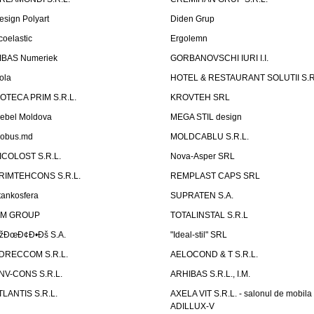
esign Polyart
Diden Grup
coelastic
Ergolemn
IBAS Numeriek
GORBANOVSCHI IURI I.I.
ola
HOTEL & RESTAURANT SOLUTII S.R
ZOTECA PRIM S.R.L.
KROVTEH SRL
ebel Moldova
MEGA STIL design
obus.md
MOLDCABLU S.R.L.
ICOLOST S.R.L.
Nova-Asper SRL
RIMTEHCONS S.R.L.
REMPLAST CAPS SRL
tankosfera
SUPRATEN S.A.
IM GROUP
TOTALINSTAL S.R.L
žÐœÐ¢Ð•Ðš S.A.
"Ideal-stil" SRL
DRECCOM S.R.L.
AELOCOND & T S.R.L.
NV-CONS S.R.L.
ARHIBAS S.R.L., I.M.
TLANTIS S.R.L.
AXELA VIT S.R.L. - salonul de mobila
ADILLUX-V