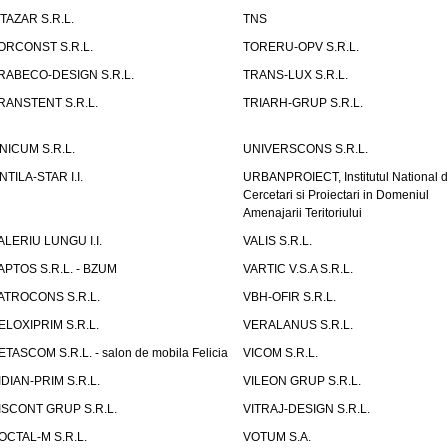
ITAZAR S.R.L.
TNS
ORCONST S.R.L.
TORERU-OPV S.R.L.
RABECO-DESIGN S.R.L.
TRANS-LUX S.R.L.
RANSTENT S.R.L.
TRIARH-GRUP S.R.L.
NICUM S.R.L.
UNIVERSCONS S.R.L.
NTILA-STAR I.I.
URBANPROIECT, Institutul National 
Cercetari si Proiectari in Domeniul
Amenajarii Teritoriului
ALERIU LUNGU I.I.
VALIS S.R.L.
APTOS S.R.L. - BZUM
VARTIC V.S.A S.R.L.
ATROCONS S.R.L.
VBH-OFIR S.R.L.
ELOXIPRIM S.R.L.
VERALANUS S.R.L.
ETASCOM S.R.L. - salon de mobila Felicia
VICOM S.R.L.
IDIAN-PRIM S.R.L.
VILEON GRUP S.R.L.
ISCONT GRUP S.R.L.
VITRAJ-DESIGN S.R.L.
OCTAL-M S.R.L.
VOTUM S.A.