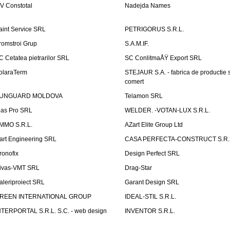
V Constotal
Nadejda Names
aint Service SRL
PETRIGORUS S.R.L.
romstroi Grup
S.A.M.IF.
C Cetatea pietrarilor SRL
SC ConlitmaÅŸ Export SRL
olaraTerm
STEJAUR S.A. - fabrica de productie s
comert
UNGUARD MOLDOVA
Telamon SRL
las Pro SRL
WELDER. -VOTAN-LUX S.R.L.
MMO S.R.L.
AZart Elite Group Ltd
art Engineering SRL
CASA PERFECTA-CONSTRUCT S.R.
ronofix
Design Perfect SRL
ivas-VMT SRL
Drag-Star
aleriproiect SRL
Garant Design SRL
REEN INTERNATIONAL GROUP
IDEAL-STIL S.R.L.
NTERPORTAL S.R.L. S.C. - web design
INVENTOR S.R.L.