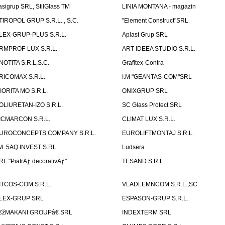
asigrup SRL, StilGlass TM
LINIA MONTANA - magazin
TIROPOL GRUP S.R.L. , S.C.
"Element Construct"SRL
LEX-GRUP-PLUS S.R.L.
Aplast Grup SRL
RMPROF-LUX S.R.L.
ART IDEEA STUDIO S.R.L.
NOTITA S.R.L,S.C.
Grafitex-Contra
RICOMAX S.R.L.
I.M "GEANTAS-COM"SRL
IORITA MO S.R.L.
ONIXGRUP SRL
OLIURETAN-IZO S.R.L.
SC Glass Protect SRL
ICMARCON S.R.L.
CLIMAT LUX S.R.L.
UROCONCEPTS COMPANY S.R.L.
EUROLIFTMONTAJ S.R.L.
.M. 5AQ INVEST S.RL.
Ludsera
RL "PiatrÄƒ decorativÄƒ"
TESAND S.R.L.
ITCOS-COM S.R.L.
VLADLEMNCOM S.R.L.,SC
LEX-GRUP SRL
ESPASON-GRUP S.R.L.
€žMAKANI GROUPâ€ SRL
INDEXTERM SRL