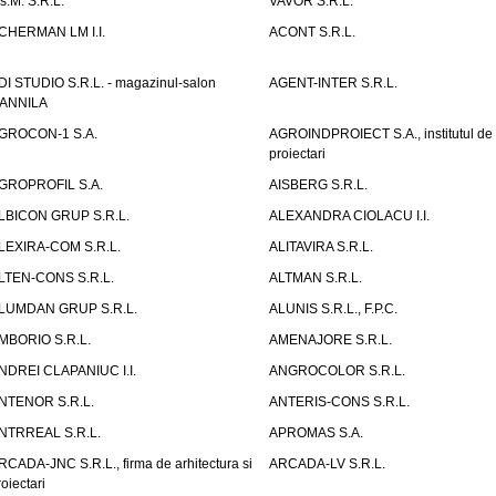
.s.M. S.R.L.
VAVOR S.R.L.
CHERMAN LM I.I.
ACONT S.R.L.
DI STUDIO S.R.L. - magazinul-salon
AGENT-INTER S.R.L.
ANNILA
GROCON-1 S.A.
AGROINDPROIECT S.A., institutul de
proiectari
GROPROFIL S.A.
AISBERG S.R.L.
LBICON GRUP S.R.L.
ALEXANDRA CIOLACU I.I.
LEXIRA-COM S.R.L.
ALITAVIRA S.R.L.
LTEN-CONS S.R.L.
ALTMAN S.R.L.
LUMDAN GRUP S.R.L.
ALUNIS S.R.L., F.P.C.
MBORIO S.R.L.
AMENAJORE S.R.L.
NDREI CLAPANIUC I.I.
ANGROCOLOR S.R.L.
NTENOR S.R.L.
ANTERIS-CONS S.R.L.
NTRREAL S.R.L.
APROMAS S.A.
RCADA-JNC S.R.L., firma de arhitectura si
ARCADA-LV S.R.L.
roiectari