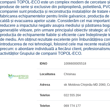
companii TOPOL-ECO este un complex modern de cercetare și pr
produse de serie și exclusive din polipropilenă, polietilenă, PVC
companiei sunt producția și reconstrucția instalațiilor de tratare d
fabricarea echipamentelor pentru liniile galvanice, producția de
caldă și evacuarea apelor uzate. Considerăm cel mai important a
reducere a impactului negativ asupra mediului și păstrarea bogă
generațiile viitoare, prin urmare principalul obiectiv strategi
producția de echipamente fiabile și eficiente care îndeplinește 
de mediu. Am obținut rezultate excelente prin îmbunătățirea cons
introducerea de noi tehnologii, folosind cele mai recente realizări
precum: o abordare individuală a fiecărui client, profesionalismul
activităților Grupului de companii TOPOL-ECO.
IDNO
1006600005518
Localitatea
Chisinau
Adresa
str. Moldova Chișinău MD 2060, Cuz
Telefon
022 555 264
Telefon
069 774 177