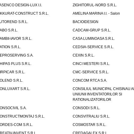
ASENCO DESIGN-LUX I.I.
ZIGHITORUL-NORD S.R.L.
IKKURAT-CONSTRUCT S.R.L.
AMELINA MARINA I.I. - Salon
UTOREND S.R.L.
BACIOIDESIGN
ABO S.R.L.
CADCAM-GRUP S.R.L.
AMBII-IAVOR S.R.L.
CASA LUMINOASA S.R.L.
ATION S.R.L.
CEDSIA-SERVICE S.R.L.
EPROSERVING S.A.
CEXIN S.R.L.
HIPAS PLUS S.R.L.
CINCI MESTERI S.R.L.
IRPICAR S.R.L.
CMC-SERVICE S.R.L.
OLEND S.R.L.
CONCOM RTCA S.A.
ONLUXART S.R.L.
CONSILIUL MUNICIPAL CHISINAU A
UNIUNII INVENTATORILOR SI
RATIONALIZATORILOR
ONSOCIVIL S.A.
CONSODI S.R.L.
ONSTRUCTMONTAJ S.R.L.
CONSVITRALIU S.R.L.
ORDES-COM S.R.L.
COSMOSTAR S.R.L.
REATIV-INVENT S.R.L.
CREDAGALEX S.R.L.