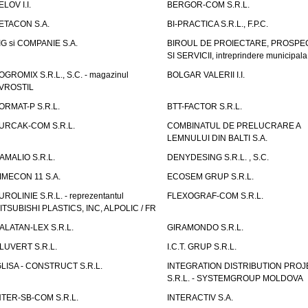
ELOV I.I.
BERGOR-COM S.R.L.
ETACON S.A.
BI-PRACTICA S.R.L., F.P.C.
IG si COMPANIE S.A.
BIROUL DE PROIECTARE, PROSPE
SI SERVICII, intreprindere municipala
OGROMIX S.R.L., S.C. - magazinul
BOLGAR VALERII I.I.
VROSTIL
ORMAT-P S.R.L.
BTT-FACTOR S.R.L.
URCAK-COM S.R.L.
COMBINATUL DE PRELUCRARE A
LEMNULUI DIN BALTI S.A.
AMALIO S.R.L.
DENYDESING S.R.L. , S.C.
IMECON 11 S.A.
ECOSEM GRUP S.R.L.
UROLINIE S.R.L. - reprezentantul
FLEXOGRAF-COM S.R.L.
ITSUBISHI PLASTICS, INC, ALPOLIC / FR
ALATAN-LEX S.R.L.
GIRAMONDO S.R.L.
LUVERT S.R.L.
I.C.T. GRUP S.R.L.
GLISA - CONSTRUCT S.R.L.
INTEGRATION DISTRIBUTION PRO
S.R.L. - SYSTEMGROUP MOLDOVA
NTER-SB-COM S.R.L.
INTERACTIV S.A.