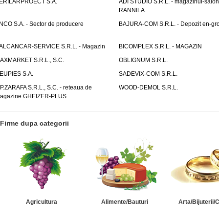
ERILARPROECT S.A.
ADI STUDIO S.R.L. - magazinul-salon
RANNILA
NCO S.A. - Sector de producere
BAJURA-COM S.R.L. - Depozit en-gr
ALCANCAR-SERVICE S.R.L. - Magazin
BICOMPLEX S.R.L. - MAGAZIN
AXMARKET S.R.L., S.C.
OBLIGNUM S.R.L.
EUPIES S.A.
SADEVIX-COM S.R.L.
.P.ZARAFA S.R.L., S.C. - reteaua de
WOOD-DEMOL S.R.L.
agazine GHEIZER-PLUS
Firme dupa categorii
Agricultura
Alimente/Bauturi
Arta/Bijuterii/