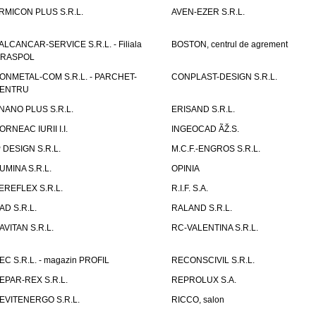
RMICON PLUS S.R.L.
AVEN-EZER S.R.L.
ALCANCAR-SERVICE S.R.L. - Filiala
BOSTON, centrul de agrement
IRASPOL
ONMETAL-COM S.R.L. - PARCHET-
CONPLAST-DESIGN S.R.L.
ENTRU
NANO PLUS S.R.L.
ERISAND S.R.L.
ORNEAC IURII I.I.
INGEOCAD ÃŽ.S.
P DESIGN S.R.L.
M.C.F.-ENGROS S.R.L.
UMINA S.R.L.
OPINIA
EREFLEX S.R.L.
R.I.F. S.A.
AD S.R.L.
RALAND S.R.L.
AVITAN S.R.L.
RC-VALENTINA S.R.L.
EC S.R.L. - magazin PROFIL
RECONSCIVIL S.R.L.
EPAR-REX S.R.L.
REPROLUX S.A.
EVITENERGO S.R.L.
RICCO, salon