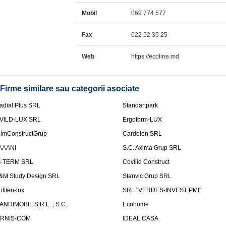
Mobil
069 774 577
Fax
022 52 35 25
Web
https://ecoline.md
Firme similare sau categorii asociate
adial Plus SRL
Standartpark
VILD-LUX SRL
Ergoform-LUX
limConstructGrup
Cardelen SRL
AAANI
S.C. Axima Grup SRL
I-TERM SRL
Covilid Construct
&M Study Design SRL
Stanvic Grup SRL
ofilen-lux
SRL "VERDES-INVEST PMI"
ANDIMOBIL S.R.L. , S.C.
Ecohome
IRNIS-COM
IDEAL CASA