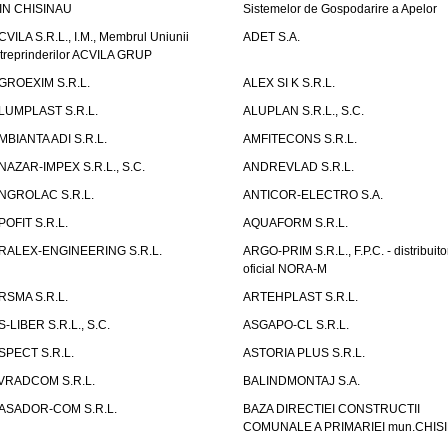
IN CHISINAU
Sistemelor de Gospodarire a Apelor
CVILA S.R.L., I.M., Membrul Uniunii
ADET S.A.
ntreprinderilor ACVILA GRUP
GROEXIM S.R.L.
ALEX SI K S.R.L.
LUMPLAST S.R.L.
ALUPLAN S.R.L., S.C.
MBIANTA ADI S.R.L.
AMFITECONS S.R.L.
NAZAR-IMPEX S.R.L., S.C.
ANDREVLAD S.R.L.
NGROLAC S.R.L.
ANTICOR-ELECTRO S.A.
POFIT S.R.L.
AQUAFORM S.R.L.
RALEX-ENGINEERING S.R.L.
ARGO-PRIM S.R.L., F.P.C. - distribuito
oficial NORA-M
RSMA S.R.L.
ARTEHPLAST S.R.L.
S-LIBER S.R.L., S.C.
ASGAPO-CL S.R.L.
SPECT S.R.L.
ASTORIA PLUS S.R.L.
VRADCOM S.R.L.
BALINDMONTAJ S.A.
ASADOR-COM S.R.L.
BAZA DIRECTIEI CONSTRUCTII
COMUNALE A PRIMARIEI mun.CHIS