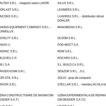
TALTEH S.R.L. - magazin-salon LAVOR
IULUX S.R.L.
ZOPLAST S.R.L.
LEXIMPEX S.R.L.
INCONS S.R.L.
LUADREX S.R.L. - distribuitor oficial
DOHLER
AKING EQUIPMENT COMPANY S.R.L. -
MANOBISAN S.R.L.
ERMOLUX
OVELTY S.R.L.
OLSOM S.R.L.
ANAS I.I.
POD-MOCT S.A.
ADPAC S.R.L.
RDM S.R.L.
ELEVEU C.P.
ROCARO S.R.L.
B.I. S.A.
S.L. BUILD Co S.R.L.
AVODO-EXIM S.R.L.
SENZOR S.R.L. , S.C.
OFI-STIL S.R.L.
SOLDI - grup de companii
TAYER S.R.L.
STECLAR S.R.L. - membru ACVILA 
ZINA CONSTRUCTOARE DE MASINI DIN
UZINA EXPERIMENTALA DE REPARA
ENDER S.A.T.I.
DIN BENDER S.A.T.D.