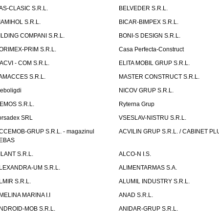
AS-CLASIC S.R.L.
BELVEDER S.R.L.
IAMIHOL S.R.L.
BICAR-BIMPEX S.R.L.
ILDING COMPANI S.R.L.
BONI-S DESIGN S.R.L.
ORIMEX-PRIM S.R.L.
Casa Perfecta-Construct
ACVI - COM S.R.L.
ELITA MOBIL GRUP S.R.L.
AMACCES S.R.L.
MASTER CONSTRUCT S.R.L.
eboligdi
NICOV GRUP S.R.L.
EMOS S.R.L.
Ryterna Grup
orsadex SRL
VSESLAV-NISTRU S.R.L.
CCEMOB-GRUP S.R.L. - magazinul
ACVILIN GRUP S.R.L. / CABINET PL
EBAS
ILANT S.R.L.
ALCO-N I.S.
LEXANDRA-UM S.R.L.
ALIMENTARMAS S.A.
LMIR S.R.L.
ALUMIL INDUSTRY S.R.L.
MELINA MARINA I.I
ANAD S.R.L.
NDROID-MOB S.R.L.
ANIDAR-GRUP S.R.L.