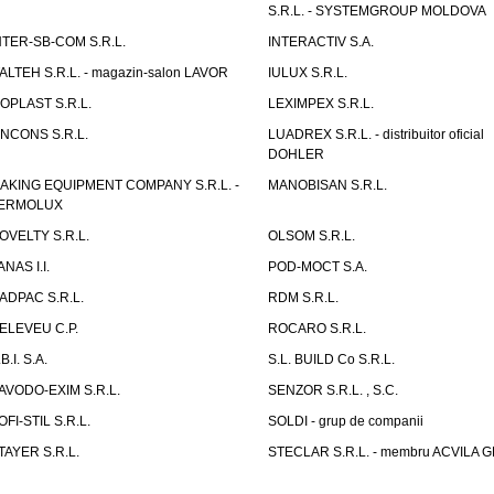
S.R.L. - SYSTEMGROUP MOLDOVA
NTER-SB-COM S.R.L.
INTERACTIV S.A.
TALTEH S.R.L. - magazin-salon LAVOR
IULUX S.R.L.
ZOPLAST S.R.L.
LEXIMPEX S.R.L.
INCONS S.R.L.
LUADREX S.R.L. - distribuitor oficial
DOHLER
AKING EQUIPMENT COMPANY S.R.L. -
MANOBISAN S.R.L.
ERMOLUX
OVELTY S.R.L.
OLSOM S.R.L.
ANAS I.I.
POD-MOCT S.A.
ADPAC S.R.L.
RDM S.R.L.
ELEVEU C.P.
ROCARO S.R.L.
B.I. S.A.
S.L. BUILD Co S.R.L.
AVODO-EXIM S.R.L.
SENZOR S.R.L. , S.C.
OFI-STIL S.R.L.
SOLDI - grup de companii
TAYER S.R.L.
STECLAR S.R.L. - membru ACVILA 