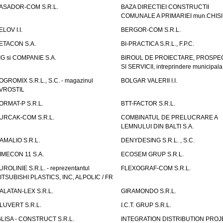
ASADOR-COM S.R.L.
BAZA DIRECTIEI CONSTRUCTII
COMUNALE A PRIMARIEI mun.CHIS
ELOV I.I.
BERGOR-COM S.R.L.
ETACON S.A.
BI-PRACTICA S.R.L., F.P.C.
IG si COMPANIE S.A.
BIROUL DE PROIECTARE, PROSPE
SI SERVICII, intreprindere municipala
OGROMIX S.R.L., S.C. - magazinul
BOLGAR VALERII I.I.
VROSTIL
ORMAT-P S.R.L.
BTT-FACTOR S.R.L.
URCAK-COM S.R.L.
COMBINATUL DE PRELUCRARE A
LEMNULUI DIN BALTI S.A.
AMALIO S.R.L.
DENYDESING S.R.L. , S.C.
IMECON 11 S.A.
ECOSEM GRUP S.R.L.
UROLINIE S.R.L. - reprezentantul
FLEXOGRAF-COM S.R.L.
ITSUBISHI PLASTICS, INC, ALPOLIC / FR
ALATAN-LEX S.R.L.
GIRAMONDO S.R.L.
LUVERT S.R.L.
I.C.T. GRUP S.R.L.
GLISA - CONSTRUCT S.R.L.
INTEGRATION DISTRIBUTION PRO