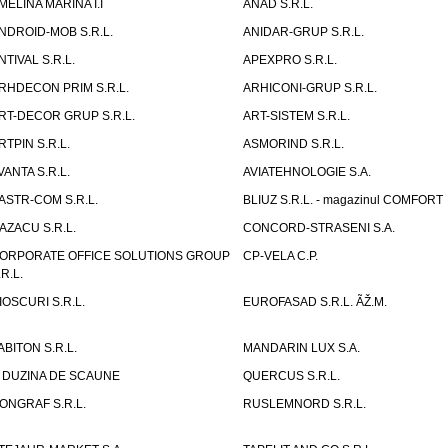
MELINA MARINA I.I
ANAD S.R.L.
NDROID-MOB S.R.L.
ANIDAR-GRUP S.R.L.
NTIVAL S.R.L.
APEXPRO S.R.L.
RHDECON PRIM S.R.L.
ARHICONI-GRUP S.R.L.
RT-DECOR GRUP S.R.L.
ART-SISTEM S.R.L.
RTPIN S.R.L.
ASMORIND S.R.L.
VANTA S.R.L.
AVIATEHNOLOGIE S.A.
ASTR-COM S.R.L.
BLIUZ S.R.L. - magazinul COMFORT
AZACU S.R.L.
CONCORD-STRASENI S.A.
ORPORATE OFFICE SOLUTIONS GROUP
CP-VELA C.P.
.R.L.
IOSCURI S.R.L.
EUROFASAD S.R.L. ÃŽ.M.
ABITON S.R.L.
MANDARIN LUX S.A.
 DUZINA DE SCAUNE
QUERCUS S.R.L.
ONGRAF S.R.L.
RUSLEMNORD S.R.L.