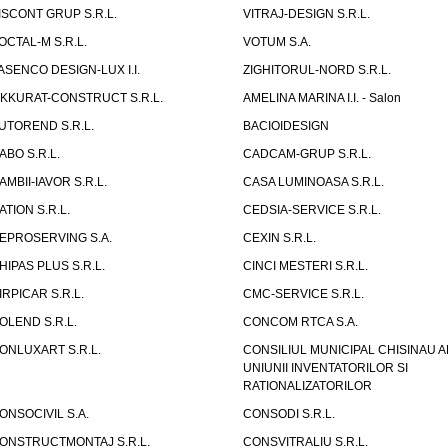
ISCONT GRUP S.R.L.
VITRAJ-DESIGN S.R.L.
OCTAL-M S.R.L.
VOTUM S.A.
ASENCO DESIGN-LUX I.I.
ZIGHITORUL-NORD S.R.L.
IKKURAT-CONSTRUCT S.R.L.
AMELINA MARINA I.I. - Salon
UTOREND S.R.L.
BACIOIDESIGN
ABO S.R.L.
CADCAM-GRUP S.R.L.
AMBII-IAVOR S.R.L.
CASA LUMINOASA S.R.L.
ATION S.R.L.
CEDSIA-SERVICE S.R.L.
EPROSERVING S.A.
CEXIN S.R.L.
HIPAS PLUS S.R.L.
CINCI MESTERI S.R.L.
IRPICAR S.R.L.
CMC-SERVICE S.R.L.
OLEND S.R.L.
CONCOM RTCA S.A.
ONLUXART S.R.L.
CONSILIUL MUNICIPAL CHISINAU A
UNIUNII INVENTATORILOR SI
RATIONALIZATORILOR
ONSOCIVIL S.A.
CONSODI S.R.L.
ONSTRUCTMONTAJ S.R.L.
CONSVITRALIU S.R.L.