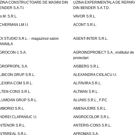
ZINA CONSTRUCTOARE DE MASINI DIN
UZINA EXPERIMENTALA DE REPARA
ENDER S.A.T.I.
DIN BENDER S.A.T.D.
.s.M. S.R.L.
VAVOR S.R.L.
CHERMAN LM I.I.
ACONT S.R.L.
DI STUDIO S.R.L. - magazinul-salon
AGENT-INTER S.R.L.
ANNILA
GROCON-1 S.A.
AGROINDPROIECT S.A., institutul de
proiectari
GROPROFIL S.A.
AISBERG S.R.L.
LBICON GRUP S.R.L.
ALEXANDRA CIOLACU I.I.
LEXIRA-COM S.R.L.
ALITAVIRA S.R.L.
LTEN-CONS S.R.L.
ALTMAN S.R.L.
LUMDAN GRUP S.R.L.
ALUNIS S.R.L., F.P.C.
MBORIO S.R.L.
AMENAJORE S.R.L.
NDREI CLAPANIUC I.I.
ANGROCOLOR S.R.L.
NTENOR S.R.L.
ANTERIS-CONS S.R.L.
NTRREAL S.R.L.
APROMAS S.A.