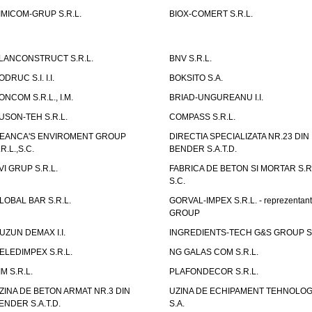
IMICOM-GRUP S.R.L.
BIOX-COMERT S.R.L.
LANCONSTRUCT S.R.L.
BNV S.R.L.
ODRUC S.I. I.I.
BOKSITO S.A.
ONCOM S.R.L., I.M.
BRIAD-UNGUREANU I.I.
USON-TEH S.R.L.
COMPASS S.R.L.
EANCA'S ENVIROMENT GROUP
DIRECTIA SPECIALIZATA NR.23 DIN
.R.L.,S.C.
BENDER S.A.T.D.
VI GRUP S.R.L.
FABRICA DE BETON SI MORTAR S.R.
S.C.
LOBAL BAR S.R.L.
GORVAL-IMPEX S.R.L. - reprezentan
GROUP
UZUN DEMAX I.I.
INGREDIENTS-TECH G&S GROUP S.
ELEDIMPEX S.R.L.
NG GALAS COM S.R.L.
IM S.R.L.
PLAFONDECOR S.R.L.
ZINA DE BETON ARMAT NR.3 DIN
UZINA DE ECHIPAMENT TEHNOLOG
ENDER S.A.T.D.
S.A.