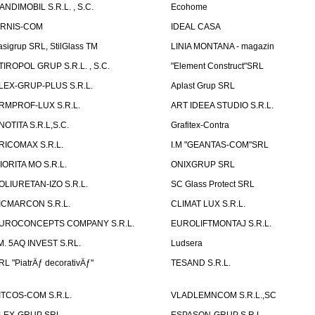
ANDIMOBIL S.R.L. , S.C.
Ecohome
IRNIS-COM
IDEAL CASA
asigrup SRL, StilGlass TM
LINIA MONTANA - magazin
TIROPOL GRUP S.R.L. , S.C.
"Element Construct"SRL
LEX-GRUP-PLUS S.R.L.
Aplast Grup SRL
RMPROF-LUX S.R.L.
ART IDEEA STUDIO S.R.L.
NOTITA S.R.L,S.C.
Grafitex-Contra
RICOMAX S.R.L.
I.M "GEANTAS-COM"SRL
IORITA MO S.R.L.
ONIXGRUP SRL
OLIURETAN-IZO S.R.L.
SC Glass Protect SRL
ICMARCON S.R.L.
CLIMAT LUX S.R.L.
UROCONCEPTS COMPANY S.R.L.
EUROLIFTMONTAJ S.R.L.
.M. 5AQ INVEST S.RL.
Ludsera
RL "PiatrÄƒ decorativÄƒ"
TESAND S.R.L.
ITCOS-COM S.R.L.
VLADLEMNCOM S.R.L.,SC