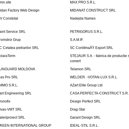
emn.site
MAX PRO S.R.L.
idan Factory Web Design
MIDANAT CONSTRUCT SRL
V Constotal
Nadejda Names
aint Service SRL
PETRIGORUS S.R.L.
romstroi Grup
S.A.M.IF.
C Cetatea pietrarilor SRL
SC ConlitmaÅŸ Export SRL
olaraTerm
STEJAUR S.A. - fabrica de productie s
comert
UNGUARD MOLDOVA
Telamon SRL
las Pro SRL
WELDER. -VOTAN-LUX S.R.L.
MMO S.R.L.
AZart Elite Group Ltd
art Engineering SRL
CASA PERFECTA-CONSTRUCT S.R.
ronofix
Design Perfect SRL
ivas-VMT SRL
Drag-Star
aleriproiect SRL
Garant Design SRL
REEN INTERNATIONAL GROUP
IDEAL-STIL S.R.L.