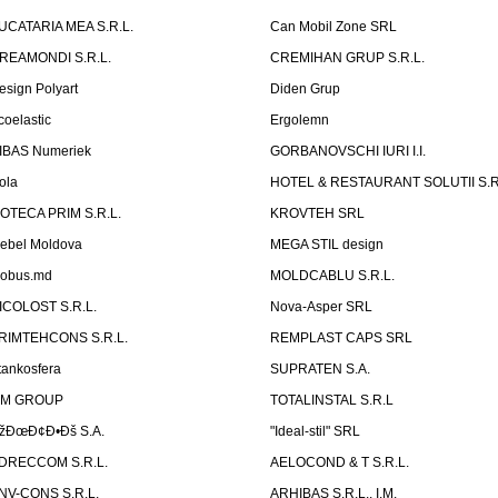
UCATARIA MEA S.R.L.
Can Mobil Zone SRL
REAMONDI S.R.L.
CREMIHAN GRUP S.R.L.
esign Polyart
Diden Grup
coelastic
Ergolemn
IBAS Numeriek
GORBANOVSCHI IURI I.I.
ola
HOTEL & RESTAURANT SOLUTII S.R
ZOTECA PRIM S.R.L.
KROVTEH SRL
ebel Moldova
MEGA STIL design
obus.md
MOLDCABLU S.R.L.
ICOLOST S.R.L.
Nova-Asper SRL
RIMTEHCONS S.R.L.
REMPLAST CAPS SRL
tankosfera
SUPRATEN S.A.
IM GROUP
TOTALINSTAL S.R.L
žÐœÐ¢Ð•Ðš S.A.
"Ideal-stil" SRL
DRECCOM S.R.L.
AELOCOND & T S.R.L.
NV-CONS S.R.L.
ARHIBAS S.R.L., I.M.