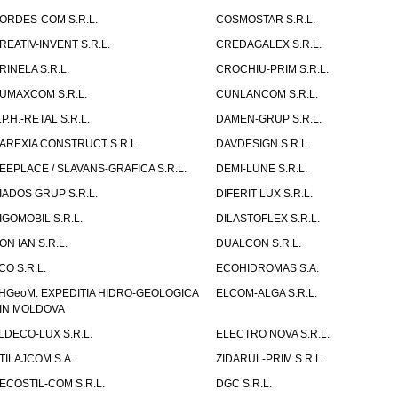
ORDES-COM S.R.L.
COSMOSTAR S.R.L.
REATIV-INVENT S.R.L.
CREDAGALEX S.R.L.
RINELA S.R.L.
CROCHIU-PRIM S.R.L.
UMAXCOM S.R.L.
CUNLANCOM S.R.L.
.P.H.-RETAL S.R.L.
DAMEN-GRUP S.R.L.
AREXIA CONSTRUCT S.R.L.
DAVDESIGN S.R.L.
EEPLACE / SLAVANS-GRAFICA S.R.L.
DEMI-LUNE S.R.L.
IADOS GRUP S.R.L.
DIFERIT LUX S.R.L.
IGOMOBIL S.R.L.
DILASTOFLEX S.R.L.
ON IAN S.R.L.
DUALCON S.R.L.
CO S.R.L.
ECOHIDROMAS S.A.
HGeoM. EXPEDITIA HIDRO-GEOLOGICA
ELCOM-ALGA S.R.L.
IN MOLDOVA
LDECO-LUX S.R.L.
ELECTRO NOVA S.R.L.
TILAJCOM S.A.
ZIDARUL-PRIM S.R.L.
ECOSTIL-COM S.R.L.
DGC S.R.L.