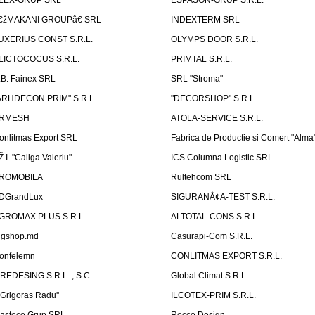
LEX-GRUP SRL
ESPASON-GRUP S.R.L.
€žMAKANI GROUPâ€ SRL
INDEXTERM SRL
UXERIUS CONST S.R.L.
OLYMPS DOOR S.R.L.
LICTOCOCUS S.R.L.
PRIMTAL S.R.L.
.B. Fainex SRL
SRL "Stroma"
ARHDECON PRIM" S.R.L.
"DECORSHOP" S.R.L.
RMESH
ATOLA-SERVICE S.R.L.
onlitmas Export SRL
Fabrica de Productie si Comert "Alma
Ž.I. "Caliga Valeriu"
ICS Columna Logistic SRL
ROMOBILA
Rultehcom SRL
DGrandLux
SIGURANÅ¢A-TEST S.R.L.
GROMAX PLUS S.R.L.
ALTOTAL-CONS S.R.L.
igshop.md
Casurapi-Com S.R.L.
onfelemn
CONLITMAS EXPORT S.R.L.
IREDESING S.R.L. , S.C.
Global Climat S.R.L.
''Grigoras Radu''
ILCOTEX-PRIM S.R.L.