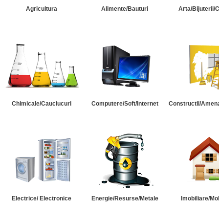
Agricultura
Alimente/Bauturi
Arta/Bijuterii/
Chimicale/Cauciucuri
Computere/Soft/Internet
Constructii/Amena
Electrice/ Electronice
Energie/Resurse/Metale
Imobiliare/Mob