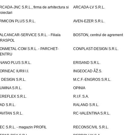
RCADA-JNC S.R.L., firma de arhitectura si
ARCADA-LV S.R.L.
roiectari
RMICON PLUS S.R.L.
AVEN-EZER S.R.L.
ALCANCAR-SERVICE S.R.L. - Filiala
BOSTON, centrul de agrement
IRASPOL
ONMETAL-COM S.R.L. - PARCHET-
CONPLAST-DESIGN S.R.L.
ENTRU
NANO PLUS S.R.L.
ERISAND S.R.L.
ORNEAC IURII I.I.
INGEOCAD ÃŽ.S.
P DESIGN S.R.L.
M.C.F.-ENGROS S.R.L.
UMINA S.R.L.
OPINIA
EREFLEX S.R.L.
R.I.F. S.A.
AD S.R.L.
RALAND S.R.L.
AVITAN S.R.L.
RC-VALENTINA S.R.L.
EC S.R.L. - magazin PROFIL
RECONSCIVIL S.R.L.