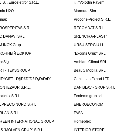
C.S. ,,Euroelettro" S.R.L.
i.i. "Volodin Pavel"
inia H2O
Marmura Sim
linap
Procons-Proiect S.R.L.
ROSPERITAS S.R.L.
RECOMDAT S.R.L.
C DANAVI SRL
SRL "ICIRA-PLAST"
M INOX Grup
URSU SERGIU I.I.
КОННЫЙ ДОКТОР
"Excons Grup" SRL
coSig
Ambiant Climat SRL
RT - TEKSGROUP
Beauty Mobila SRL
ITYGIFT - Ð§Ð£Ð”Ðž Ð¡Ð›Ð•Ð”
Conlitmas Export LTD
ONTEZAUR S.R.L.
DANISLAV - GRUP S.R.L.
caterix S.R.L.
Ecolemn grup.srl
LPRECO NORD S.R.L.
ENERGECONOM
RLAN S.R.L.
FASA
REEN INTERNATIONAL GROUP
Homeplex
CS "MOLVEN GRUP" S.R.L.
INTERIOR STORE