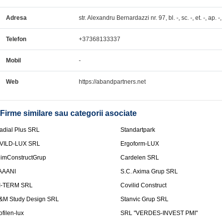
Adresa
str. Alexandru Bernardazzi nr. 97, bl. -, sc. -, et. -, ap. -
Telefon
+37368133337
Mobil
-
Web
https://abandpartners.net
Firme similare sau categorii asociate
adial Plus SRL
Standartpark
VILD-LUX SRL
Ergoform-LUX
limConstructGrup
Cardelen SRL
AAANI
S.C. Axima Grup SRL
I-TERM SRL
Covilid Construct
&M Study Design SRL
Stanvic Grup SRL
ofilen-lux
SRL "VERDES-INVEST PMI"