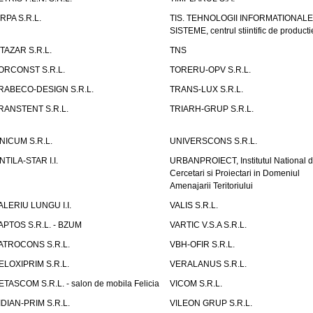
IRPA S.R.L.
TIS. TEHNOLOGII INFORMATIONALE
SISTEME, centrul stiintific de producti
ITAZAR S.R.L.
TNS
ORCONST S.R.L.
TORERU-OPV S.R.L.
RABECO-DESIGN S.R.L.
TRANS-LUX S.R.L.
RANSTENT S.R.L.
TRIARH-GRUP S.R.L.
NICUM S.R.L.
UNIVERSCONS S.R.L.
NTILA-STAR I.I.
URBANPROIECT, Institutul National 
Cercetari si Proiectari in Domeniul
Amenajarii Teritoriului
ALERIU LUNGU I.I.
VALIS S.R.L.
APTOS S.R.L. - BZUM
VARTIC V.S.A S.R.L.
ATROCONS S.R.L.
VBH-OFIR S.R.L.
ELOXIPRIM S.R.L.
VERALANUS S.R.L.
ETASCOM S.R.L. - salon de mobila Felicia
VICOM S.R.L.
IDIAN-PRIM S.R.L.
VILEON GRUP S.R.L.