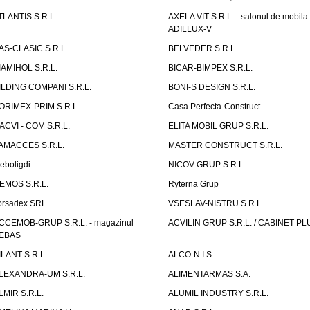
TLANTIS S.R.L.
AXELA VIT S.R.L. - salonul de mobila
ADILLUX-V
AS-CLASIC S.R.L.
BELVEDER S.R.L.
IAMIHOL S.R.L.
BICAR-BIMPEX S.R.L.
ILDING COMPANI S.R.L.
BONI-S DESIGN S.R.L.
ORIMEX-PRIM S.R.L.
Casa Perfecta-Construct
ACVI - COM S.R.L.
ELITA MOBIL GRUP S.R.L.
AMACCES S.R.L.
MASTER CONSTRUCT S.R.L.
eboligdi
NICOV GRUP S.R.L.
EMOS S.R.L.
Ryterna Grup
orsadex SRL
VSESLAV-NISTRU S.R.L.
CCEMOB-GRUP S.R.L. - magazinul
ACVILIN GRUP S.R.L. / CABINET PL
EBAS
ILANT S.R.L.
ALCO-N I.S.
LEXANDRA-UM S.R.L.
ALIMENTARMAS S.A.
LMIR S.R.L.
ALUMIL INDUSTRY S.R.L.