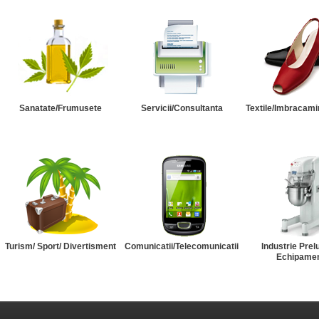
Sanatate/Frumusete
Servicii/Consultanta
Textile/Imbracami
Turism/ Sport/ Divertisment
Comunicatii/Telecomunicatii
Industrie Prel
Echipame