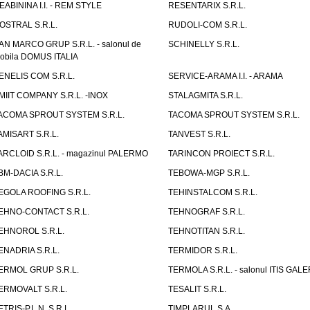
EABININA I.I. - REM STYLE
RESENTARIX S.R.L.
OSTRAL S.R.L.
RUDOLI-COM S.R.L.
AN MARCO GRUP S.R.L. - salonul de
SCHINELLY S.R.L.
obila DOMUS ITALIA
ENELIS COM S.R.L.
SERVICE-ARAMA I.I. - ARAMA
MIIT COMPANY S.R.L. -INOX
STALAGMITA S.R.L.
ACOMA SPROUT SYSTEM S.R.L.
TACOMA SPROUT SYSTEM S.R.L.
AMISART S.R.L.
TANVEST S.R.L.
ARCLOID S.R.L. - magazinul PALERMO
TARINCON PROIECT S.R.L.
BM-DACIA S.R.L.
TEBOWA-MGP S.R.L.
EGOLA ROOFING S.R.L.
TEHINSTALCOM S.R.L.
EHNO-CONTACT S.R.L.
TEHNOGRAF S.R.L.
EHNOROL S.R.L.
TEHNOTITAN S.R.L.
ENADRIA S.R.L.
TERMIDOR S.R.L.
ERMOL GRUP S.R.L.
TERMOLA S.R.L. - salonul ITIS GAL
ERMOVALT S.R.L.
TESALIT S.R.L.
ETRIS-P.L.N. S.R.L.
TIMPLARUL S.A.