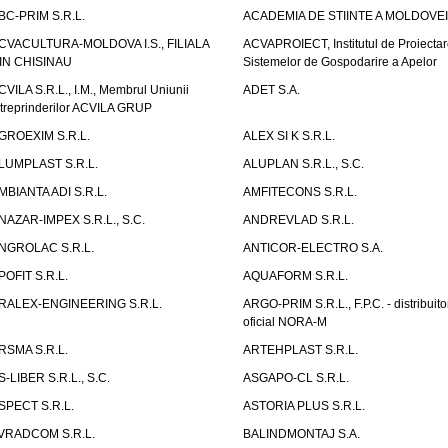
BC-PRIM S.R.L.
ACADEMIA DE STIINTE A MOLDOVEI
CVACULTURA-MOLDOVA I.S., FILIALA
ACVAPROIECT, Institutul de Proiectar
IN CHISINAU
Sistemelor de Gospodarire a Apelor
CVILA S.R.L., I.M., Membrul Uniunii
ADET S.A.
ntreprinderilor ACVILA GRUP
GROEXIM S.R.L.
ALEX SI K S.R.L.
LUMPLAST S.R.L.
ALUPLAN S.R.L., S.C.
MBIANTA ADI S.R.L.
AMFITECONS S.R.L.
NAZAR-IMPEX S.R.L., S.C.
ANDREVLAD S.R.L.
NGROLAC S.R.L.
ANTICOR-ELECTRO S.A.
POFIT S.R.L.
AQUAFORM S.R.L.
RALEX-ENGINEERING S.R.L.
ARGO-PRIM S.R.L., F.P.C. - distribuito
oficial NORA-M
RSMA S.R.L.
ARTEHPLAST S.R.L.
S-LIBER S.R.L., S.C.
ASGAPO-CL S.R.L.
SPECT S.R.L.
ASTORIA PLUS S.R.L.
VRADCOM S.R.L.
BALINDMONTAJ S.A.