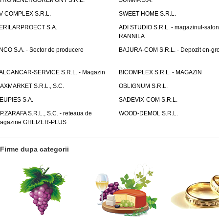
TROMENERGOREMONT S.R.L.
SUMMA S.A.
V COMPLEX S.R.L.
SWEET HOME S.R.L.
ERILARPROECT S.A.
ADI STUDIO S.R.L. - magazinul-salon
RANNILA
NCO S.A. - Sector de producere
BAJURA-COM S.R.L. - Depozit en-gr
ALCANCAR-SERVICE S.R.L. - Magazin
BICOMPLEX S.R.L. - MAGAZIN
AXMARKET S.R.L., S.C.
OBLIGNUM S.R.L.
EUPIES S.A.
SADEVIX-COM S.R.L.
.P.ZARAFA S.R.L., S.C. - reteaua de
WOOD-DEMOL S.R.L.
agazine GHEIZER-PLUS
Firme dupa categorii