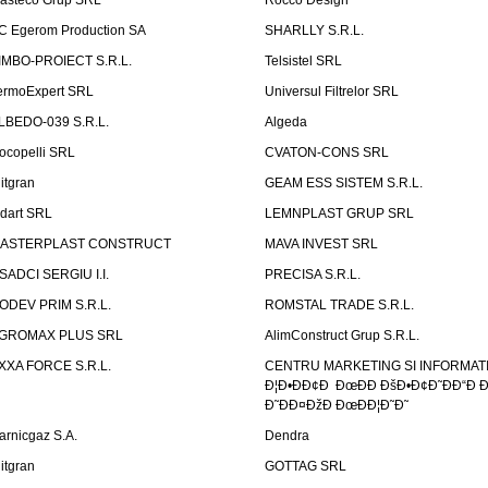
asteco Grup SRL
Rocco Design
C Egerom Production SA
SHARLLY S.R.L.
IMBO-PROIECT S.R.L.
Telsistel SRL
ermoExpert SRL
Universul Filtrelor SRL
LBEDO-039 S.R.L.
Algeda
ocopelli SRL
CVATON-CONS SRL
litgran
GEAM ESS SISTEM S.R.L.
ndart SRL
LEMNPLAST GRUP SRL
ASTERPLAST CONSTRUCT
MAVA INVEST SRL
SADCI SERGIU I.I.
PRECISA S.R.L.
ODEV PRIM S.R.L.
ROMSTAL TRADE S.R.L.
GROMAX PLUS SRL
AlimConstruct Grup S.R.L.
XXA FORCE S.R.L.
CENTRU MARKETING SI INFORMATII
Ð¦Ð•ÐÐ¢Ð ÐœÐÐ ÐšÐ•Ð¢Ð˜ÐÐ“Ð Ð
Ð˜ÐÐ¤ÐžÐ ÐœÐÐ¦Ð˜Ð˜
arnicgaz S.A.
Dendra
litgran
GOTTAG SRL