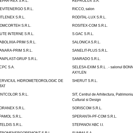
EPAR-REX S.R.L.
REPROLUX S.A.
EVITENERGO S.R.L.
RICCO, salon
ITLENEX S.R.L.
RODITAL-LUX S.R.L.
OMCORTEH S.R.L.
ROSITEX-COM S.R.L.
UTE INTERNE S.R.L.
S.GAC S.R.L.
ABOLIXIA-PRIM S.R.L.
SALONICA S.R.L.
ANARA-PRIM S.R.L.
SANELIT-PLUS S.R.L.
ANPLAST-GRUP S.R.L.
SANRADO S.R.L.
CPC S.A.
SELESA-EXIM S.R.L . - salonul BON
AXYLEN
ERVICIUL HIDROMETEOROLOGIC DE
SHERUT S.R.L.
TAT
INTCOLOR S.R.L.
SIT, Centrul de Arhitectura, Patrimoniu
Cultural si Design
ORANEX S.R.L.
SORISCOM S.R.L.
PAMOL S.R.L.
SPERANTA-PF-COM S.R.L.
TELDIS S.R.L.
STEPANOV ABC I.I.