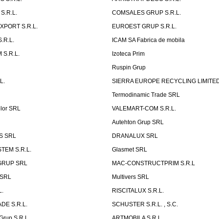
S.R.L.
COMSALES GRUP S.R.L.
XPORT S.R.L.
EUROEST GRUP S.R.L.
S.R.L.
ICAM SA Fabrica de mobila
 S.R.L.
Izoteca Prim
Ruspin Grup
L.
SIERRA EUROPE RECYCLING LIMITE
Termodinamic Trade SRL
elor SRL
VALEMART-COM S.R.L.
Autehton Grup SRL
S SRL
DRANALUX SRL
TEM S.R.L.
Glasmet SRL
GRUP SRL
MAC-CONSTRUCTPRIM S.R.L
 SRL
Multivers SRL
L.
RISCITALUX S.R.L.
DE S.R.L.
SCHUSTER S.R.L. , S.C.
Grup S.R.L.
ARTMOBILA S.R.L.