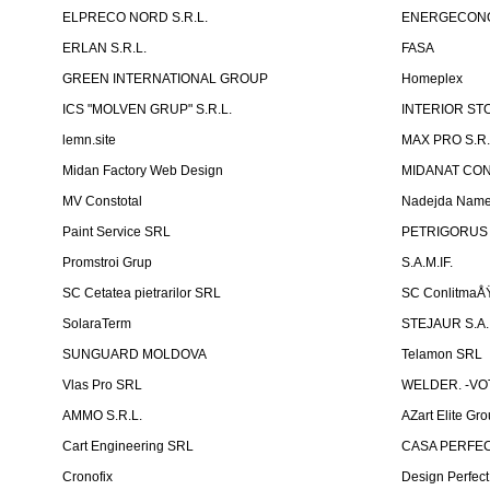
ELPRECO NORD S.R.L.
ENERGECON
ERLAN S.R.L.
FASA
GREEN INTERNATIONAL GROUP
Homeplex
ICS "MOLVEN GRUP" S.R.L.
INTERIOR ST
lemn.site
MAX PRO S.R.
Midan Factory Web Design
MIDANAT CO
MV Constotal
Nadejda Nam
Paint Service SRL
PETRIGORUS 
Promstroi Grup
S.A.M.IF.
SC Cetatea pietrarilor SRL
SC ConlitmaÅ
SolaraTerm
STEJAUR S.A. -
SUNGUARD MOLDOVA
Telamon SRL
Vlas Pro SRL
WELDER. -VOT
AMMO S.R.L.
AZart Elite Gro
Cart Engineering SRL
CASA PERFEC
Cronofix
Design Perfec