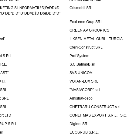
TING SI INFORMATII / Ð¦Ð•ÐÐ¢Ð
Crismobil SRL
Ð˜ÐÐ“Ð Ð˜ Ð˜ÐÐ¤ÐžÐ ÐœÐÐ¦Ð˜Ð˜
EcoLemn Grup SRL
GREEN AP GROUP ICS
vel"
ILKSEN METAL GUBI. - TURCIA
Ofert-Construct SRL
t S.R.L.
Prof System
R.L.
S.C.BafimoB srl
LAST"
SVS UNICOM
.I.
VOTAN-LUX SRL
 SRL
"MASIVCORP" s.r.l.
t SRL
Arhistrat-deco
 SRL
CHETRARU CONSTRUCT s.r.l.
ort LTD
CONLITMAS EXPORT S.R.L. , S.C.
RUP S.R.L.
Diginet SRL
rl
ECOSRUB S.R.L.