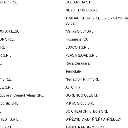
TAJ S.R.L.
GOLIAT-VITA S.R.L.
NEXO TEHNIC S.R.L.
.
TRADAC GRUP S.R.L. , S.C. - Centrul d
Bulgar
 S.R.L.,SC
"Velias Grup" SRL
P S.R.L.
Fluxmester VA
SRL
LUXCON S.R.L.
 S.R.L.
PLASTREGAL S.R.L.
.
Roca Ceramica
TermoLife
 S.R.L.
''Terraprofil Prim'' SRL
E S.R.L.
Avi Clima
ductie si Comert "Alma" SRL
GORENCO OLEG I.I.
ogistic SRL
M.K.M. Group SRL
L
SC CREATOR Iu. Bors SRL
EST S.R.L.
Ð”ÑŽÐ¶Ð¸Ð½Ð° ÑÑ‚ÑƒÐ»ÑŒÐµÐ²
 S.R.L.
ARHISTRAT-DECO S.R.L.