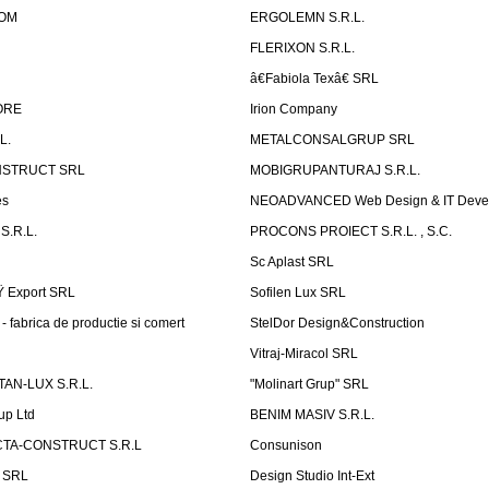
OM
ERGOLEMN S.R.L.
FLERIXON S.R.L.
â€Fabiola Texâ€ SRL
ORE
Irion Company
L.
METALCONSALGRUP SRL
NSTRUCT SRL
MOBIGRUPANTURAJ S.R.L.
es
NEOADVANCED Web Design & IT Deve
S.R.L.
PROCONS PROIECT S.R.L. , S.C.
Sc Aplast SRL
Ÿ Export SRL
Sofilen Lux SRL
 fabrica de productie si comert
StelDor Design&Construction
Vitraj-Miracol SRL
AN-LUX S.R.L.
"Molinart Grup" SRL
up Ltd
BENIM MASIV S.R.L.
TA-CONSTRUCT S.R.L
Consunison
t SRL
Design Studio Int-Ext