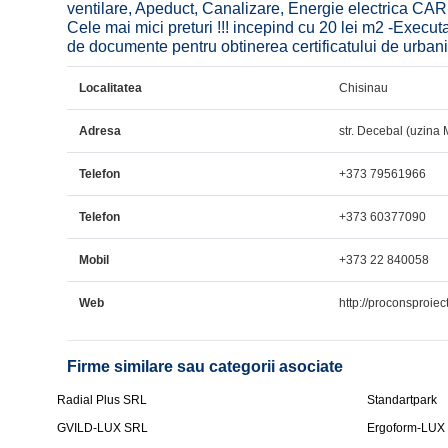
ventilare, Apeduct, Canalizare, Energie electrica C
Cele mai mici preturi !!! incepind cu 20 lei m2 -Execut
de documente pentru obtinerea certificatului de urbaniz
Localitatea
Chisinau
Adresa
str. Decebal (uzina 
Telefon
+373 79561966
Telefon
+373 60377090
Mobil
+373 22 840058
Web
http://proconsproiec
Firme similare sau categorii asociate
Radial Plus SRL
Standartpark
GVILD-LUX SRL
Ergoform-LUX