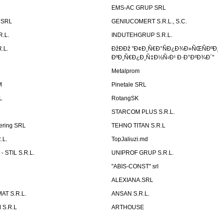
EMS-AC GRUP SRL
n SRL
GENIUCOMERT S.R.L., S.C.
R.L.
INDUTEHGRUP S.R.L.
.L.
ÐžÐÐž "Ð¢Ð¸Ñ€Ð°ÑÐ¿Ð¾Ð»ÑŒÑÐºÐ
ÐºÐ¸Ñ€Ð¿Ð¸Ñ‡Ð½Ñ‹Ð¹ Ð·Ð°Ð²Ð¾Ð´"
Metalprom
M
Pinetale SRL
L
RotangSK
STARCOM PLUS S.R.L.
ering SRL
TEHNO TITAN S.R.L
.L.
TopJaliuzi.md
 STIL S.R.L.
UNIPROF GRUP S.R.L.
L
"ABIS-CONST" srl
ALEXIANA.SRL
AT S.R.L.
ANSAN S.R.L.
S.R.L
ARTHOUSE