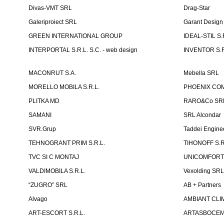
Divas-VMT SRL
Drag-Star
Galeriproiect SRL
Garant Desig
GREEN INTERNATIONAL GROUP
IDEAL-STIL S.
INTERPORTAL S.R.L. S.C. - web design
INVENTOR S.R
MACONRUT S.A.
Mebella SRL
MORELLO MOBILA S.R.L.
PHOENIX CO
PLITKA MD
RARO&Co SR
SAMANI
SRL Alcondar
SVR.Grup
Taddei Engine
TEHNOGRANT PRIM S.R.L.
TIHONOFF S.R
TVC SI C MONTAJ
UNICOMFORT -
VALDIMOBILA S.R.L.
Vexolding SR
“ZUGRO” SRL
AB + Partners
Alvago
AMBIANT CLIM
ART-ESCORT S.R.L.
ARTASBOCEM 