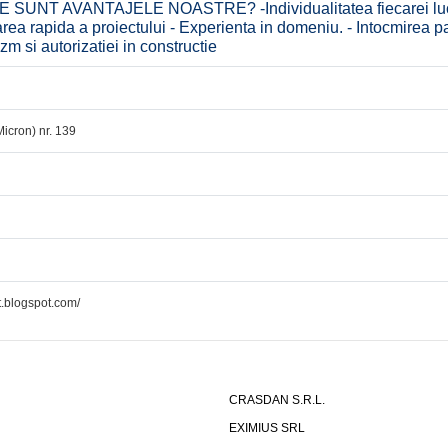
ARE SUNT AVANTAJELE NOASTRE? -Individualitatea fiecarei lucra
area rapida a proiectului - Experienta in domeniu. - Intocmirea p
m si autorizatiei in constructie
Micron) nr. 139
t.blogspot.com/
CRASDAN S.R.L.
EXIMIUS SRL