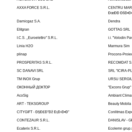
AXXA FORCE S.R.L.
CENTRU MARKE
ÐœÐÐ ÐšÐ•Ð¢
Darnicgaz S.A.
Dendra
Elitgran
GOTTAG SRL
I.C.S. ,,Euroelettro" S.R.L.
i.i. "Volodin Pa
Linia H2O
Marmura Sim
plinap
Procons-Proiec
PROSPERITAS S.R.L.
RECOMDAT S.
SC DANAVI SRL
SRL "ICIRA-P
TM INOX Grup
URSU SERGIU I
ОКОННЫЙ ДОКТОР
"Excons Grup"
AcoSig
Ambiant Clima
ART - TEKSGROUP
Beauty Mobila
CITYGIFT - Ð§Ð£Ð”Ðž Ð¡Ð›Ð•Ð”
Conlitmas Exp
CONTEZAUR S.R.L.
DANISLAV - G
Ecaterix S.R.L.
Ecolemn grup.s