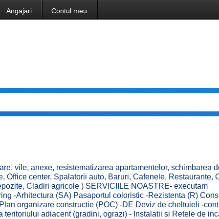
Angajari
Contul meu
vile, anexe, resistematizarea apartamentelor, schimbarea des
, Office center, Spalatorii auto, Baruri, Cafenele, Restaurante, C
 (Depozite, Cladiri agricole ) SERVICIILE NOASTRE- executam
ng -Arhitectura (SA) Pasaportul coloristic -Rezistenta (R) Const
-Plan organizare constructie (POC) -DE Deviz de cheltuieli -cont
ritoriului adiacent (gradini, ograzi) - Instalatii si Retele de inc