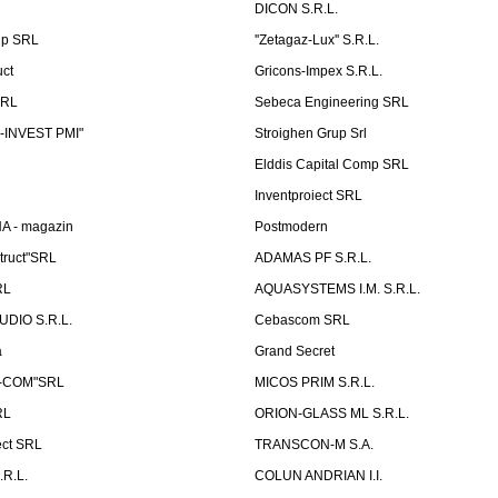
DICON S.R.L.
up SRL
''Zetagaz-Lux'' S.R.L.
uct
Gricons-Impex S.R.L.
SRL
Sebeca Engineering SRL
-INVEST PMI"
Stroighen Grup Srl
Elddis Capital Comp SRL
Inventproiect SRL
A - magazin
Postmodern
truct"SRL
ADAMAS PF S.R.L.
RL
AQUASYSTEMS I.M. S.R.L.
UDIO S.R.L.
Cebascom SRL
a
Grand Secret
S-COM"SRL
MICOS PRIM S.R.L.
RL
ORION-GLASS ML S.R.L.
ect SRL
TRANSCON-M S.A.
.R.L.
COLUN ANDRIAN I.I.