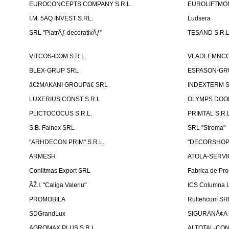
EUROCONCEPTS COMPANY S.R.L.
EUROLIFTMON
I.M. 5AQ INVEST S.RL.
Ludsera
SRL "PiatrÄƒ decorativÄƒ"
TESAND S.R.L
VITCOS-COM S.R.L.
VLADLEMNCOM
BLEX-GRUP SRL
ESPASON-GRU
â€žMAKANI GROUPâ€ SRL
INDEXTERM 
LUXERIUS CONST S.R.L.
OLYMPS DOOR
PLICTOCOCUS S.R.L.
PRIMTAL S.R.L
S.B. Fainex SRL
SRL "Stroma"
"ARHDECON PRIM" S.R.L.
"DECORSHOP"
ARMESH
ATOLA-SERVIC
Conlitmas Export SRL
Fabrica de Pro
ÃŽ.I. "Caliga Valeriu"
ICS Columna L
PROMOBILA
Rultehcom SR
SDGrandLux
SIGURANÅ¢A-T
AGROMAX PLUS S.R.L.
ALTOTAL-CONS