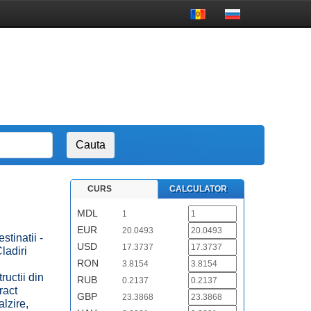
CURS
CALCULATOR
MDL
1
EUR
20.0493
tinatii -
USD
17.3737
ladiri
RON
3.8154
ructii din
RUB
0.2137
ract
GBP
23.3868
alzire,