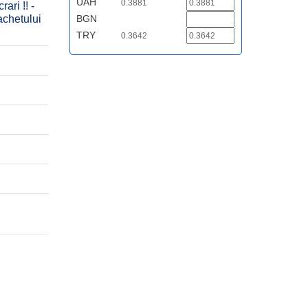
UAH
0.3881
ri !! -
achetului
BGN
TRY
0.3642