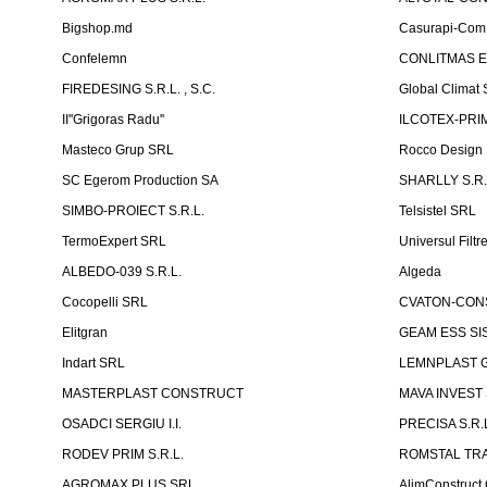
Bigshop.md
Casurapi-Com 
Confelemn
CONLITMAS E
FIREDESING S.R.L. , S.C.
Global Climat 
II''Grigoras Radu''
ILCOTEX-PRIM
Masteco Grup SRL
Rocco Design
SC Egerom Production SA
SHARLLY S.R.
SIMBO-PROIECT S.R.L.
Telsistel SRL
TermoExpert SRL
Universul Filtr
ALBEDO-039 S.R.L.
Algeda
Cocopelli SRL
CVATON-CON
Elitgran
GEAM ESS SIS
Indart SRL
LEMNPLAST 
MASTERPLAST CONSTRUCT
MAVA INVEST
OSADCI SERGIU I.I.
PRECISA S.R.
RODEV PRIM S.R.L.
ROMSTAL TRA
AGROMAX PLUS SRL
AlimConstruct 