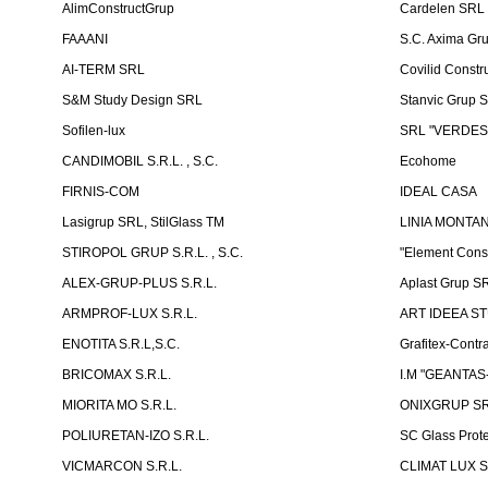
AlimConstructGrup
Cardelen SRL
FAAANI
S.C. Axima Gr
AI-TERM SRL
Covilid Constr
S&M Study Design SRL
Stanvic Grup 
Sofilen-lux
SRL "VERDES
CANDIMOBIL S.R.L. , S.C.
Ecohome
FIRNIS-COM
IDEAL CASA
Lasigrup SRL, StilGlass TM
LINIA MONTAN
STIROPOL GRUP S.R.L. , S.C.
"Element Cons
ALEX-GRUP-PLUS S.R.L.
Aplast Grup S
ARMPROF-LUX S.R.L.
ART IDEEA ST
ENOTITA S.R.L,S.C.
Grafitex-Contr
BRICOMAX S.R.L.
I.M "GEANTA
MIORITA MO S.R.L.
ONIXGRUP S
POLIURETAN-IZO S.R.L.
SC Glass Prot
VICMARCON S.R.L.
CLIMAT LUX S