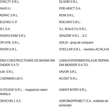
OVELTY S.R.L.
OLSOM S.R.L.
ANAS I.I.
POD-MOCT S.A.
ADPAC S.R.L.
RDM S.R.L.
ELEVEU C.P.
ROCARO S.R.L.
B.I. S.A.
S.L. BUILD Co S.R.L.
AVODO-EXIM S.R.L.
SENZOR S.R.L. , S.C.
OFI-STIL S.R.L.
SOLDI - grup de companii
TAYER S.R.L.
STECLAR S.R.L. - membru ACVILA 
ZINA CONSTRUCTOARE DE MASINI DIN
UZINA EXPERIMENTALA DE REPARA
ENDER S.A.T.I.
DIN BENDER S.A.T.D.
.s.M. S.R.L.
VAVOR S.R.L.
CHERMAN LM I.I.
ACONT S.R.L.
DI STUDIO S.R.L. - magazinul-salon
AGENT-INTER S.R.L.
ANNILA
GROCON-1 S.A.
AGROINDPROIECT S.A., institutul de
proiectari