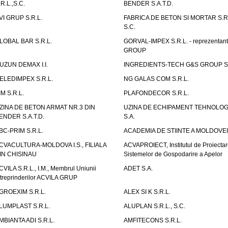
.R.L.,S.C.
BENDER S.A.T.D.
VI GRUP S.R.L.
FABRICA DE BETON SI MORTAR S.R.
S.C.
LOBAL BAR S.R.L.
GORVAL-IMPEX S.R.L. - reprezentan
GROUP
UZUN DEMAX I.I.
INGREDIENTS-TECH G&S GROUP S.
ELEDIMPEX S.R.L.
NG GALAS COM S.R.L.
IM S.R.L.
PLAFONDECOR S.R.L.
ZINA DE BETON ARMAT NR.3 DIN
UZINA DE ECHIPAMENT TEHNOLOG
ENDER S.A.T.D.
S.A.
BC-PRIM S.R.L.
ACADEMIA DE STIINTE A MOLDOVEI
CVACULTURA-MOLDOVA I.S., FILIALA
ACVAPROIECT, Institutul de Proiectar
IN CHISINAU
Sistemelor de Gospodarire a Apelor
CVILA S.R.L., I.M., Membrul Uniunii
ADET S.A.
ntreprinderilor ACVILA GRUP
GROEXIM S.R.L.
ALEX SI K S.R.L.
LUMPLAST S.R.L.
ALUPLAN S.R.L., S.C.
MBIANTA ADI S.R.L.
AMFITECONS S.R.L.