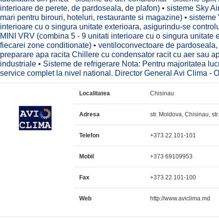
interioare de perete, de pardoseala, de plafon) • sisteme Sky Air
mari pentru birouri, hoteluri, restaurante si magazine) • sisteme
interioare cu o singura unitate exterioara, asigurindu-se control
MINI VRV (combina 5 - 9 unitati interioare cu o singura unitate e
fiecarei zone conditionate) • ventiloconvectoare de pardoseala, 
preparare apa racita Chillere cu condensator racit cu aer sau a
industriale • Sisteme de refrigerare Nota: Pentru majoritatea luc
service complet la nivel national. Director General Avi Clima -
Localitatea
Chisinau
Adresa
str. Moldova, Chisinau, str
Telefon
+373 22 101-101
Mobil
+373 69109953
Fax
+373 22 101-100
Web
http://www.aviclima.md