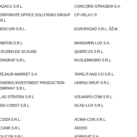
AZACU S.R.L.
CONCORD-STRASENI S.A.
ORPORATE OFFICE SOLUTIONS GROUP
CP-VELA C.P.
.R.L.
IOSCURI S.R.L.
EUROFASAD S.R.L. ÃŽ.M.
ABITON S.R.L.
MANDARIN LUX S.A.
 DUZINA DE SCAUNE
QUERCUS S.R.L.
ONGRAF S.R.L.
RUSLEMNORD S.R.L.
TEJAUR-MARKET S.A.
TAPELIT AND CO S.R.L.
RAIDING INVESTMENT PRODUCTION
UNIFAG GRUP S.R.L.
OMPANY S.R.L.
LAD STRATAN S.R.L.
VOLMARS-COM S.R.L.
BIS-CONST S.R.L.
ACAD-LUX S.R.L.
CDIZA S.R.L.
ACMIA-CON S.R.L.
CVAIR S.R.L.
ADOSS
GLICON S.R.L.
AGREGAT S.A.