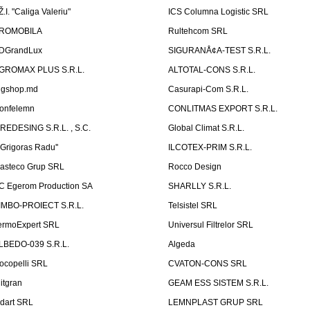
Ž.I. "Caliga Valeriu"
ICS Columna Logistic SRL
ROMOBILA
Rultehcom SRL
DGrandLux
SIGURANÅ¢A-TEST S.R.L.
GROMAX PLUS S.R.L.
ALTOTAL-CONS S.R.L.
igshop.md
Casurapi-Com S.R.L.
onfelemn
CONLITMAS EXPORT S.R.L.
IREDESING S.R.L. , S.C.
Global Climat S.R.L.
''Grigoras Radu''
ILCOTEX-PRIM S.R.L.
asteco Grup SRL
Rocco Design
C Egerom Production SA
SHARLLY S.R.L.
IMBO-PROIECT S.R.L.
Telsistel SRL
ermoExpert SRL
Universul Filtrelor SRL
LBEDO-039 S.R.L.
Algeda
ocopelli SRL
CVATON-CONS SRL
litgran
GEAM ESS SISTEM S.R.L.
ndart SRL
LEMNPLAST GRUP SRL