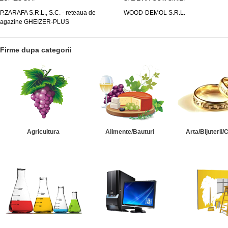
.P.ZARAFA S.R.L., S.C. - reteaua de
WOOD-DEMOL S.R.L.
agazine GHEIZER-PLUS
Firme dupa categorii
Agricultura
Alimente/Bauturi
Arta/Bijuterii/