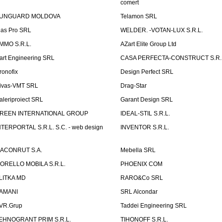
comert
UNGUARD MOLDOVA
Telamon SRL
las Pro SRL
WELDER. -VOTAN-LUX S.R.L.
MMO S.R.L.
AZart Elite Group Ltd
art Engineering SRL
CASA PERFECTA-CONSTRUCT S.R.
ronofix
Design Perfect SRL
ivas-VMT SRL
Drag-Star
aleriproiect SRL
Garant Design SRL
REEN INTERNATIONAL GROUP
IDEAL-STIL S.R.L.
NTERPORTAL S.R.L. S.C. - web design
INVENTOR S.R.L.
ACONRUT S.A.
Mebella SRL
ORELLO MOBILA S.R.L.
PHOENIX COM
LITKA MD
RARO&Co SRL
AMANI
SRL Alcondar
VR.Grup
Taddei Engineering SRL
EHNOGRANT PRIM S.R.L.
TIHONOFF S.R.L.