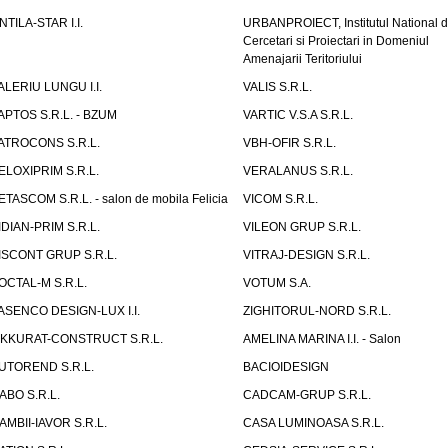
NTILA-STAR I.I.
URBANPROIECT, Institutul National 
Cercetari si Proiectari in Domeniul
Amenajarii Teritoriului
ALERIU LUNGU I.I.
VALIS S.R.L.
APTOS S.R.L. - BZUM
VARTIC V.S.A S.R.L.
ATROCONS S.R.L.
VBH-OFIR S.R.L.
ELOXIPRIM S.R.L.
VERALANUS S.R.L.
ETASCOM S.R.L. - salon de mobila Felicia
VICOM S.R.L.
IDIAN-PRIM S.R.L.
VILEON GRUP S.R.L.
ISCONT GRUP S.R.L.
VITRAJ-DESIGN S.R.L.
OCTAL-M S.R.L.
VOTUM S.A.
ASENCO DESIGN-LUX I.I.
ZIGHITORUL-NORD S.R.L.
IKKURAT-CONSTRUCT S.R.L.
AMELINA MARINA I.I. - Salon
UTOREND S.R.L.
BACIOIDESIGN
ABO S.R.L.
CADCAM-GRUP S.R.L.
AMBII-IAVOR S.R.L.
CASA LUMINOASA S.R.L.