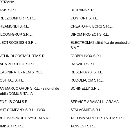
RTIZANA
ASIS S.R.L.
BETRANS S.R.L.
REEZCOMFORT S.R.L.
CONFORT S.R.L.
REAMONDI S.R.L.
CREATOR-Iu.BORS S.R.L.
ILCOM-GRUP S.R.L.
DIROM PROIECT S.R.L.
LECTRODESIGN S.R.L.
ELECTROMAS stiintifica de productie
S.A.T.I.
VELIN DI COSTACURTA S.R.L.
FABBRI-INOX S.R.L.
ADA PORTULUI S.R.L.
RASWET S.R.L.
EABININA I.I. - REM STYLE
RESENTARIX S.R.L.
OSTRAL S.R.L.
RUDOLI-COM S.R.L.
AN MARCO GRUP S.R.L. - salonul de
SCHINELLY S.R.L.
obila DOMUS ITALIA
ENELIS COM S.R.L.
SERVICE-ARAMA I.I. - ARAMA
MIIT COMPANY S.R.L. -INOX
STALAGMITA S.R.L.
ACOMA SPROUT SYSTEM S.R.L.
TACOMA SPROUT SYSTEM S.R.L.
AMISART S.R.L.
TANVEST S.R.L.