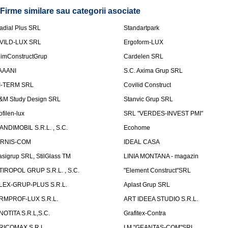
Firme similare sau categorii asociate
adial Plus SRL
Standartpark
VILD-LUX SRL
Ergoform-LUX
limConstructGrup
Cardelen SRL
AAANI
S.C. Axima Grup SRL
I-TERM SRL
Covilid Construct
&M Study Design SRL
Stanvic Grup SRL
ofilen-lux
SRL "VERDES-INVEST PMI"
ANDIMOBIL S.R.L. , S.C.
Ecohome
IRNIS-COM
IDEAL CASA
asigrup SRL, StilGlass TM
LINIA MONTANA - magazin
TIROPOL GRUP S.R.L. , S.C.
"Element Construct"SRL
LEX-GRUP-PLUS S.R.L.
Aplast Grup SRL
RMPROF-LUX S.R.L.
ART IDEEA STUDIO S.R.L.
NOTITA S.R.L,S.C.
Grafitex-Contra
RICOMAX S.R.L.
I.M "GEANTAS-COM"SRL