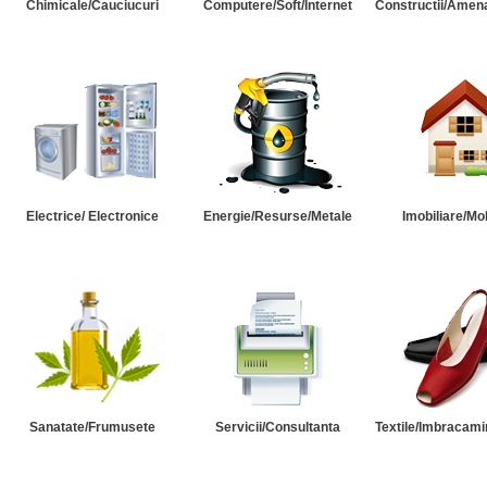
Chimicale/Cauciucuri
Computere/Soft/Internet
Constructii/Amena
Electrice/ Electronice
Energie/Resurse/Metale
Imobiliare/Mob
Sanatate/Frumusete
Servicii/Consultanta
Textile/Imbracami