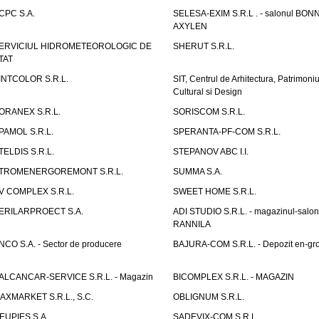
CPC S.A.
SELESA-EXIM S.R.L . - salonul BON
AXYLEN
ERVICIUL HIDROMETEOROLOGIC DE
SHERUT S.R.L.
TAT
INTCOLOR S.R.L.
SIT, Centrul de Arhitectura, Patrimoniu
Cultural si Design
ORANEX S.R.L.
SORISCOM S.R.L.
PAMOL S.R.L.
SPERANTA-PF-COM S.R.L.
TELDIS S.R.L.
STEPANOV ABC I.I.
TROMENERGOREMONT S.R.L.
SUMMA S.A.
V COMPLEX S.R.L.
SWEET HOME S.R.L.
ERILARPROECT S.A.
ADI STUDIO S.R.L. - magazinul-salon
RANNILA
NCO S.A. - Sector de producere
BAJURA-COM S.R.L. - Depozit en-gr
ALCANCAR-SERVICE S.R.L. - Magazin
BICOMPLEX S.R.L. - MAGAZIN
AXMARKET S.R.L., S.C.
OBLIGNUM S.R.L.
EUPIES S.A.
SADEVIX-COM S.R.L.