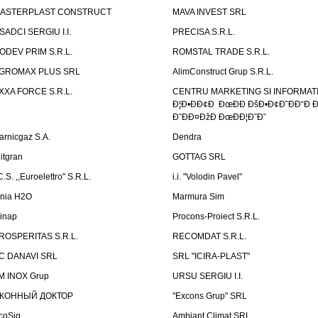
ASTERPLAST CONSTRUCT
MAVA INVEST SRL
SADCI SERGIU I.I.
PRECISA S.R.L.
ODEV PRIM S.R.L.
ROMSTAL TRADE S.R.L.
GROMAX PLUS SRL
AlimConstruct Grup S.R.L.
XXA FORCE S.R.L.
CENTRU MARKETING SI INFORMATII
Ð¦Ð•ÐÐ¢Ð ÐœÐÐ ÐšÐ•Ð¢Ð˜ÐÐ“Ð Ð
Ð˜ÐÐ¤ÐžÐ ÐœÐÐ¦Ð˜Ð˜
arnicgaz S.A.
Dendra
litgran
GOTTAG SRL
C.S. ,,Euroelettro" S.R.L.
i.i. "Volodin Pavel"
inia H2O
Marmura Sim
linap
Procons-Proiect S.R.L.
ROSPERITAS S.R.L.
RECOMDAT S.R.L.
C DANAVI SRL
SRL "ICIRA-PLAST"
M INOX Grup
URSU SERGIU I.I.
КОННЫЙ ДОКТОР
"Excons Grup" SRL
coSig
Ambiant Climat SRL