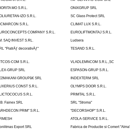
IORITA MO S.R.L.
ONIXGRUP SRL
OLIURETAN-IZO S.R.L.
SC Glass Protect SRL
ICMARCON S.R.L.
CLIMAT LUX S.R.L.
UROCONCEPTS COMPANY S.R.L.
EUROLIFTMONTAJ S.R.L.
.M. 5AQ INVEST S.RL.
Ludsera
RL "PiatrÄƒ decorativÄƒ"
TESAND S.R.L.
ITCOS-COM S.R.L.
VLADLEMNCOM S.R.L.,SC
LEX-GRUP SRL
ESPASON-GRUP S.R.L.
€žMAKANI GROUPâ€ SRL
INDEXTERM SRL
UXERIUS CONST S.R.L.
OLYMPS DOOR S.R.L.
LICTOCOCUS S.R.L.
PRIMTAL S.R.L.
.B. Fainex SRL
SRL "Stroma"
ARHDECON PRIM" S.R.L.
"DECORSHOP" S.R.L.
RMESH
ATOLA-SERVICE S.R.L.
onlitmas Export SRL
Fabrica de Productie si Comert "Alma