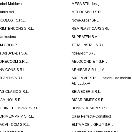
ebel Moldova
MEGA STIL design
obus.md
MOLDCABLU S.R.L.
ICOLOST S.R.L.
Nova-Asper SRL
RIMTEHCONS S.R.L.
REMPLAST CAPS SRL
tankosfera
SUPRATEN S.A.
IM GROUP
TOTALINSTAL S.R.L
žÐœÐ¢Ð•Ðš S.A.
"Ideal-stil" SRL
DRECCOM S.R.L.
AELOCOND & T S.R.L.
NV-CONS S.R.L.
ARHIBAS S.R.L., I.M.
TLANTIS S.R.L.
AXELA VIT S.R.L. - salonul de mobila
ADILLUX-V
AS-CLASIC S.R.L.
BELVEDER S.R.L.
IAMIHOL S.R.L.
BICAR-BIMPEX S.R.L.
ILDING COMPANI S.R.L.
BONI-S DESIGN S.R.L.
ORIMEX-PRIM S.R.L.
Casa Perfecta-Construct
ACVI - COM S.R.L.
ELITA MOBIL GRUP S.R.L.