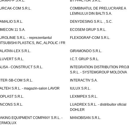
ORMAT-P S.R.L.
BTT-FACTOR S.R.L.
URCAK-COM S.R.L.
COMBINATUL DE PRELUCRARE A
LEMNULUI DIN BALTI S.A.
AMALIO S.R.L.
DENYDESING S.R.L. , S.C.
IMECON 11 S.A.
ECOSEM GRUP S.R.L.
UROLINIE S.R.L. - reprezentantul
FLEXOGRAF-COM S.R.L.
ITSUBISHI PLASTICS, INC, ALPOLIC / FR
ALATAN-LEX S.R.L.
GIRAMONDO S.R.L.
LUVERT S.R.L.
I.C.T. GRUP S.R.L.
GLISA - CONSTRUCT S.R.L.
INTEGRATION DISTRIBUTION PRO
S.R.L. - SYSTEMGROUP MOLDOVA
NTER-SB-COM S.R.L.
INTERACTIV S.A.
TALTEH S.R.L. - magazin-salon LAVOR
IULUX S.R.L.
ZOPLAST S.R.L.
LEXIMPEX S.R.L.
INCONS S.R.L.
LUADREX S.R.L. - distribuitor oficial
DOHLER
AKING EQUIPMENT COMPANY S.R.L. -
MANOBISAN S.R.L.
ERMOLUX