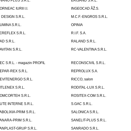
NANO PLUS S.R.L.
ERISAND S.R.L.
ORNEAC IURII I.I.
INGEOCAD ÃŽ.S.
P DESIGN S.R.L.
M.C.F.-ENGROS S.R.L.
UMINA S.R.L.
OPINIA
EREFLEX S.R.L.
R.I.F. S.A.
AD S.R.L.
RALAND S.R.L.
AVITAN S.R.L.
RC-VALENTINA S.R.L.
EC S.R.L. - magazin PROFIL
RECONSCIVIL S.R.L.
EPAR-REX S.R.L.
REPROLUX S.A.
EVITENERGO S.R.L.
RICCO, salon
ITLENEX S.R.L.
RODITAL-LUX S.R.L.
OMCORTEH S.R.L.
ROSITEX-COM S.R.L.
UTE INTERNE S.R.L.
S.GAC S.R.L.
ABOLIXIA-PRIM S.R.L.
SALONICA S.R.L.
ANARA-PRIM S.R.L.
SANELIT-PLUS S.R.L.
ANPLAST-GRUP S.R.L.
SANRADO S.R.L.