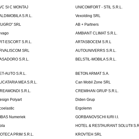
VC SI C MONTAJ
UNICOMFORT - STIL S.R.L.
ALDIMOBILA S.R.L.
Vexolding SRL
ZUGRO” SRL
AB + Partners
lvago
AMBIANT CLIMAT S.R.L.
RT-ESCORT S.R.L.
ARTASBOCEM S.R.L
RVALISCOM SRL
AUTOUNIVERRS S.R.L.
ASADORO S.R.L.
BELSTIL-MOBILA S.R.L.
ET-AUTO S.R.L.
BETON ARMAT S.A.
UCATARIA MEA S.R.L.
Can Mobil Zone SRL
REAMONDI S.R.L.
CREMIHAN GRUP S.R.L.
esign Polyart
Diden Grup
coelastic
Ergolemn
IBAS Numeriek
GORBANOVSCHI IURI I.I.
ola
HOTEL & RESTAURANT SOLUTII S.R
ZOTECA PRIM S.R.L.
KROVTEH SRL