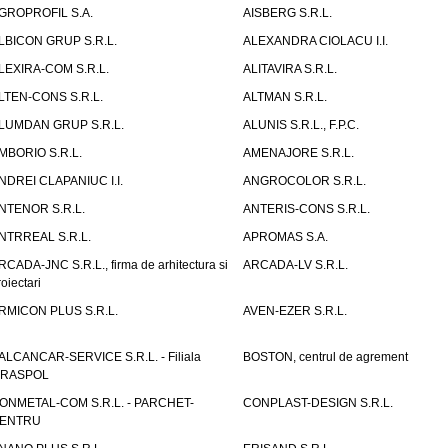
GROPROFIL S.A.
AISBERG S.R.L.
LBICON GRUP S.R.L.
ALEXANDRA CIOLACU I.I.
LEXIRA-COM S.R.L.
ALITAVIRA S.R.L.
LTEN-CONS S.R.L.
ALTMAN S.R.L.
LUMDAN GRUP S.R.L.
ALUNIS S.R.L., F.P.C.
MBORIO S.R.L.
AMENAJORE S.R.L.
NDREI CLAPANIUC I.I.
ANGROCOLOR S.R.L.
NTENOR S.R.L.
ANTERIS-CONS S.R.L.
NTRREAL S.R.L.
APROMAS S.A.
RCADA-JNC S.R.L., firma de arhitectura si
ARCADA-LV S.R.L.
roiectari
RMICON PLUS S.R.L.
AVEN-EZER S.R.L.
ALCANCAR-SERVICE S.R.L. - Filiala
BOSTON, centrul de agrement
IRASPOL
ONMETAL-COM S.R.L. - PARCHET-
CONPLAST-DESIGN S.R.L.
ENTRU