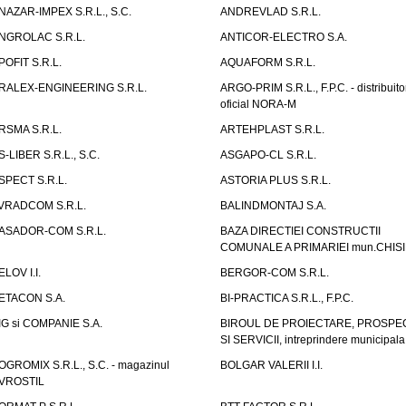
NAZAR-IMPEX S.R.L., S.C.
ANDREVLAD S.R.L.
NGROLAC S.R.L.
ANTICOR-ELECTRO S.A.
POFIT S.R.L.
AQUAFORM S.R.L.
RALEX-ENGINEERING S.R.L.
ARGO-PRIM S.R.L., F.P.C. - distribuito
oficial NORA-M
RSMA S.R.L.
ARTEHPLAST S.R.L.
S-LIBER S.R.L., S.C.
ASGAPO-CL S.R.L.
SPECT S.R.L.
ASTORIA PLUS S.R.L.
VRADCOM S.R.L.
BALINDMONTAJ S.A.
ASADOR-COM S.R.L.
BAZA DIRECTIEI CONSTRUCTII
COMUNALE A PRIMARIEI mun.CHIS
ELOV I.I.
BERGOR-COM S.R.L.
ETACON S.A.
BI-PRACTICA S.R.L., F.P.C.
IG si COMPANIE S.A.
BIROUL DE PROIECTARE, PROSPE
SI SERVICII, intreprindere municipala
OGROMIX S.R.L., S.C. - magazinul
BOLGAR VALERII I.I.
VROSTIL