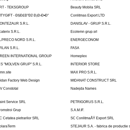
RT - TEKSGROUP
Beauty Mobila SRL
ITYGIFT - Ð§Ð£Ð”Ðž Ð¡Ð›Ð•Ð”
Conlitmas Export LTD
ONTEZAUR S.R.L.
DANISLAV - GRUP S.R.L.
caterix S.R.L.
Ecolemn grup.srl
LPRECO NORD S.R.L.
ENERGECONOM
RLAN S.R.L.
FASA
REEN INTERNATIONAL GROUP
Homeplex
CS "MOLVEN GRUP" S.R.L.
INTERIOR STORE
emn.site
MAX PRO S.R.L.
idan Factory Web Design
MIDANAT CONSTRUCT SRL
V Constotal
Nadejda Names
aint Service SRL
PETRIGORUS S.R.L.
romstroi Grup
S.A.M.IF.
C Cetatea pietrarilor SRL
SC ConlitmaÅŸ Export SRL
olaraTerm
STEJAUR S.A. - fabrica de productie s