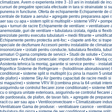
climatizare. Avem o experienta intre 3 -10 ani in instalatii de inca
cursuri de pregatire speciala efectuate in tara si strainatate si 
punerea in functiune. Oferta de echipamente Echipamente de cli
centrale de tratare a aerului • agregate pentru prepararea apei ra
aer sau cu apa • sistem split si multisplit • sisteme VRV • pom
apa • turnuri de racire Echipamente de ventilare: • ventilatoare axi
anemostate, guri de ventilare • tubulatura izolata, rigida si flexib
preizolate pentru executia tubulaturii • medii filtrante • umidific
Echipamente pentru protectia anti-foc: • clapete anti-foc si trap
speciale de dezfumare Accesorii pentru instalatiile de climatizar
insonorizare • izolatii pentru conducte, tubulatura flexibila, tub
armaturi O gama completa de servicii • Studii de solutie • Consu
proiectare • Activitati comerciale: import si distributie • Montaj
Asistenta tehnica la montaj, garantie si service pentru: - instalatii
frigorifice Sisteme de Refrigerare – (holodilinoe aborudovanie)
conditionat • sisteme split si multisplit (cu pina la maxim 5 unita
de plafon) • sisteme Sky Air (pentru capacitati de racire medii si 
si magazine) • sisteme VRV III (combina pina la 64 unitati interi
asigurindu-se controlul fiecarei zone conditionate) • sisteme MI
cu o singura unitate exterioara, asigurindu-se controlul fiecarei
de pardoseala, de plafon, de tavan fals. • agregate de preparar
racit cu aer sau apa • Ventiloconvectoare • Climatizatoare indust
Ventilatoare Gama de produse: - ventilatoare casnice - ventilatoa
tubulatura din pinza • sisteme de aer conditionat • sisteme split s