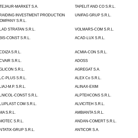
TEJAUR-MARKET S.A.
TAPELIT AND CO S.R.L.
RAIDING INVESTMENT PRODUCTION
UNIFAG GRUP S.R.L.
OMPANY S.R.L.
LAD STRATAN S.R.L.
VOLMARS-COM S.R.L.
BIS-CONST S.R.L.
ACAD-LUX S.R.L.
CDIZA S.R.L.
ACMIA-CON S.R.L.
CVAIR S.R.L.
ADOSS
GLICON S.R.L.
AGREGAT S.A.
LC-PLUS S.R.L.
ALEX Co S.R.L.
LIAJ-M.P. S.R.L.
ALINAX-EXIM
LNICOL-CONST S.R.L.
ALPTEHCONS S.R.L.
LUPLAST COM S.R.L.
ALVICITEH S.R.L.
MA S.R.L.
AMBIANTA S.R.L.
MOTEC S.R.L.
ANDAN-COMERT S.R.L.
NTATIX-GRUP S.R.L.
ANTICOR S.A.