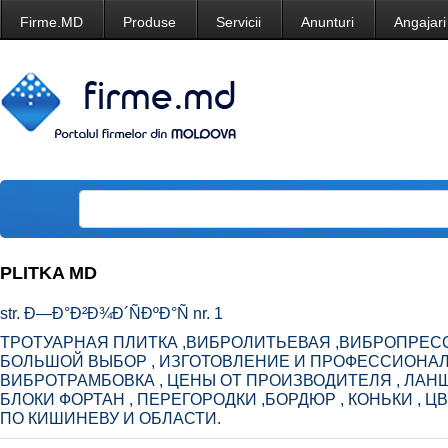
Firme.MD
Produse
Servicii
Anunturi
Angajari
PLITKA MD
str. Ð—Ð°Ð²Ð¾Ð´ÑÐºÐ°Ñ nr. 1
ТРОТУАРНАЯ ПЛИТКА ,ВИБРОЛИТЬЕВАЯ ,ВИБРОПРЕСС
БОЛЬШОЙ ВЫБОР , ИЗГОТОВЛЕНИЕ И ПРОФЕССИОНАЛ
ВИБРОТРАМБОВКА , ЦЕНЫ ОТ ПРОИЗВОДИТЕЛЯ , ЛА
БЛОКИ ФОРТАН , ПЕРЕГОРОДКИ ,БОРДЮР , КОНЬКИ , ЦВ
ПО КИШИНЕВУ И ОБЛАСТИ.