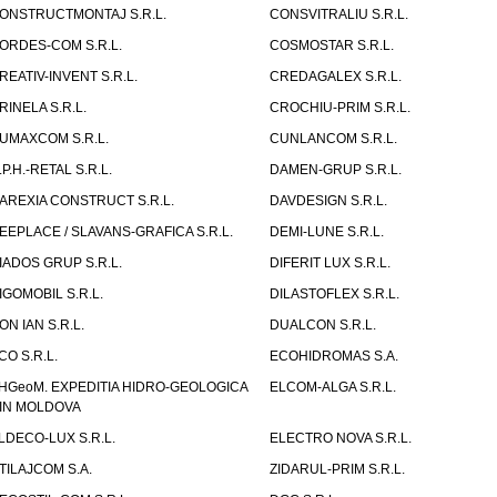
ONSTRUCTMONTAJ S.R.L.
CONSVITRALIU S.R.L.
ORDES-COM S.R.L.
COSMOSTAR S.R.L.
REATIV-INVENT S.R.L.
CREDAGALEX S.R.L.
RINELA S.R.L.
CROCHIU-PRIM S.R.L.
UMAXCOM S.R.L.
CUNLANCOM S.R.L.
.P.H.-RETAL S.R.L.
DAMEN-GRUP S.R.L.
AREXIA CONSTRUCT S.R.L.
DAVDESIGN S.R.L.
EEPLACE / SLAVANS-GRAFICA S.R.L.
DEMI-LUNE S.R.L.
IADOS GRUP S.R.L.
DIFERIT LUX S.R.L.
IGOMOBIL S.R.L.
DILASTOFLEX S.R.L.
ON IAN S.R.L.
DUALCON S.R.L.
CO S.R.L.
ECOHIDROMAS S.A.
HGeoM. EXPEDITIA HIDRO-GEOLOGICA
ELCOM-ALGA S.R.L.
IN MOLDOVA
LDECO-LUX S.R.L.
ELECTRO NOVA S.R.L.
TILAJCOM S.A.
ZIDARUL-PRIM S.R.L.