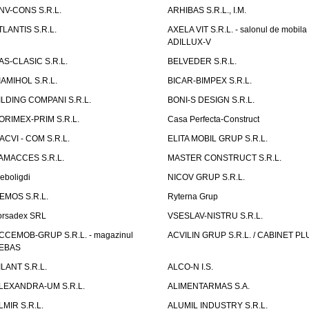
NV-CONS S.R.L.
ARHIBAS S.R.L., I.M.
TLANTIS S.R.L.
AXELA VIT S.R.L. - salonul de mobila
ADILLUX-V
AS-CLASIC S.R.L.
BELVEDER S.R.L.
IAMIHOL S.R.L.
BICAR-BIMPEX S.R.L.
ILDING COMPANI S.R.L.
BONI-S DESIGN S.R.L.
ORIMEX-PRIM S.R.L.
Casa Perfecta-Construct
ACVI - COM S.R.L.
ELITA MOBIL GRUP S.R.L.
AMACCES S.R.L.
MASTER CONSTRUCT S.R.L.
eboligdi
NICOV GRUP S.R.L.
EMOS S.R.L.
Ryterna Grup
orsadex SRL
VSESLAV-NISTRU S.R.L.
CCEMOB-GRUP S.R.L. - magazinul
ACVILIN GRUP S.R.L. / CABINET PL
EBAS
ILANT S.R.L.
ALCO-N I.S.
LEXANDRA-UM S.R.L.
ALIMENTARMAS S.A.
LMIR S.R.L.
ALUMIL INDUSTRY S.R.L.