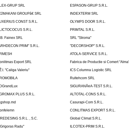
LEX-GRUP SRL
ESPASON-GRUP S.R.L.
€žMAKANI GROUPâ€ SRL
INDEXTERM SRL
UXERIUS CONST S.R.L.
OLYMPS DOOR S.R.L.
LICTOCOCUS S.R.L.
PRIMTAL S.R.L.
.B. Fainex SRL
SRL "Stroma"
ARHDECON PRIM" S.R.L.
"DECORSHOP" S.R.L.
RMESH
ATOLA-SERVICE S.R.L.
onlitmas Export SRL
Fabrica de Productie si Comert "Alma
Ž.I. "Caliga Valeriu"
ICS Columna Logistic SRL
ROMOBILA
Rultehcom SRL
DGrandLux
SIGURANÅ¢A-TEST S.R.L.
GROMAX PLUS S.R.L.
ALTOTAL-CONS S.R.L.
igshop.md
Casurapi-Com S.R.L.
onfelemn
CONLITMAS EXPORT S.R.L.
IREDESING S.R.L. , S.C.
Global Climat S.R.L.
''Grigoras Radu''
ILCOTEX-PRIM S.R.L.