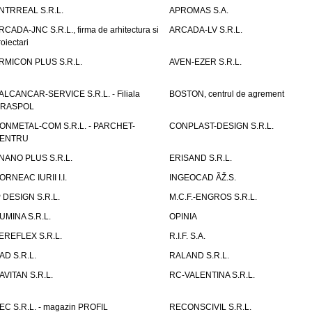
NTRREAL S.R.L.
APROMAS S.A.
RCADA-JNC S.R.L., firma de arhitectura si
ARCADA-LV S.R.L.
roiectari
RMICON PLUS S.R.L.
AVEN-EZER S.R.L.
ALCANCAR-SERVICE S.R.L. - Filiala
BOSTON, centrul de agrement
IRASPOL
ONMETAL-COM S.R.L. - PARCHET-
CONPLAST-DESIGN S.R.L.
ENTRU
NANO PLUS S.R.L.
ERISAND S.R.L.
ORNEAC IURII I.I.
INGEOCAD ÃŽ.S.
P DESIGN S.R.L.
M.C.F.-ENGROS S.R.L.
UMINA S.R.L.
OPINIA
EREFLEX S.R.L.
R.I.F. S.A.
AD S.R.L.
RALAND S.R.L.
AVITAN S.R.L.
RC-VALENTINA S.R.L.
EC S.R.L. - magazin PROFIL
RECONSCIVIL S.R.L.