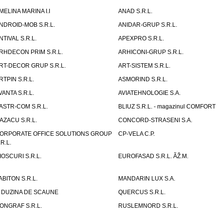
MELINA MARINA I.I
ANAD S.R.L.
NDROID-MOB S.R.L.
ANIDAR-GRUP S.R.L.
NTIVAL S.R.L.
APEXPRO S.R.L.
RHDECON PRIM S.R.L.
ARHICONI-GRUP S.R.L.
RT-DECOR GRUP S.R.L.
ART-SISTEM S.R.L.
RTPIN S.R.L.
ASMORIND S.R.L.
VANTA S.R.L.
AVIATEHNOLOGIE S.A.
ASTR-COM S.R.L.
BLIUZ S.R.L. - magazinul COMFORT
AZACU S.R.L.
CONCORD-STRASENI S.A.
ORPORATE OFFICE SOLUTIONS GROUP
CP-VELA C.P.
.R.L.
IOSCURI S.R.L.
EUROFASAD S.R.L. ÃŽ.M.
ABITON S.R.L.
MANDARIN LUX S.A.
 DUZINA DE SCAUNE
QUERCUS S.R.L.
ONGRAF S.R.L.
RUSLEMNORD S.R.L.