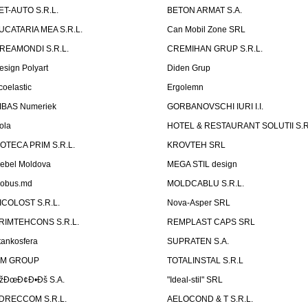
ET-AUTO S.R.L.
BETON ARMAT S.A.
UCATARIA MEA S.R.L.
Can Mobil Zone SRL
REAMONDI S.R.L.
CREMIHAN GRUP S.R.L.
esign Polyart
Diden Grup
coelastic
Ergolemn
IBAS Numeriek
GORBANOVSCHI IURI I.I.
ola
HOTEL & RESTAURANT SOLUTII S.R
ZOTECA PRIM S.R.L.
KROVTEH SRL
ebel Moldova
MEGA STIL design
obus.md
MOLDCABLU S.R.L.
ICOLOST S.R.L.
Nova-Asper SRL
RIMTEHCONS S.R.L.
REMPLAST CAPS SRL
tankosfera
SUPRATEN S.A.
IM GROUP
TOTALINSTAL S.R.L
žÐœÐ¢Ð•Ðš S.A.
"Ideal-stil" SRL
DRECCOM S.R.L.
AELOCOND & T S.R.L.