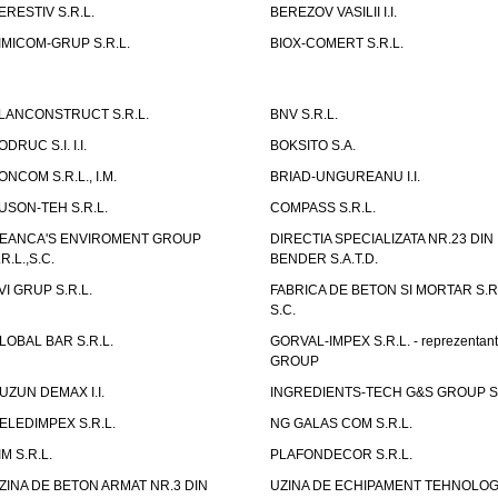
ERESTIV S.R.L.
BEREZOV VASILII I.I.
IMICOM-GRUP S.R.L.
BIOX-COMERT S.R.L.
LANCONSTRUCT S.R.L.
BNV S.R.L.
ODRUC S.I. I.I.
BOKSITO S.A.
ONCOM S.R.L., I.M.
BRIAD-UNGUREANU I.I.
USON-TEH S.R.L.
COMPASS S.R.L.
EANCA'S ENVIROMENT GROUP
DIRECTIA SPECIALIZATA NR.23 DIN
.R.L.,S.C.
BENDER S.A.T.D.
VI GRUP S.R.L.
FABRICA DE BETON SI MORTAR S.R.
S.C.
LOBAL BAR S.R.L.
GORVAL-IMPEX S.R.L. - reprezentan
GROUP
UZUN DEMAX I.I.
INGREDIENTS-TECH G&S GROUP S.
ELEDIMPEX S.R.L.
NG GALAS COM S.R.L.
IM S.R.L.
PLAFONDECOR S.R.L.
ZINA DE BETON ARMAT NR.3 DIN
UZINA DE ECHIPAMENT TEHNOLOG