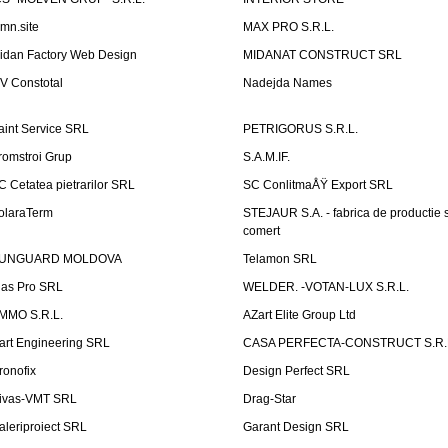
emn.site
MAX PRO S.R.L.
idan Factory Web Design
MIDANAT CONSTRUCT SRL
V Constotal
Nadejda Names
aint Service SRL
PETRIGORUS S.R.L.
romstroi Grup
S.A.M.IF.
C Cetatea pietrarilor SRL
SC ConlitmaÅŸ Export SRL
olaraTerm
STEJAUR S.A. - fabrica de productie s
comert
UNGUARD MOLDOVA
Telamon SRL
las Pro SRL
WELDER. -VOTAN-LUX S.R.L.
MMO S.R.L.
AZart Elite Group Ltd
art Engineering SRL
CASA PERFECTA-CONSTRUCT S.R.
ronofix
Design Perfect SRL
ivas-VMT SRL
Drag-Star
aleriproiect SRL
Garant Design SRL