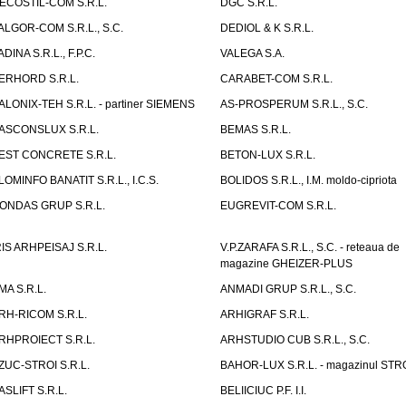
ECOSTIL-COM S.R.L.
DGC S.R.L.
ALGOR-COM S.R.L., S.C.
DEDIOL & K S.R.L.
ADINA S.R.L., F.P.C.
VALEGA S.A.
ERHORD S.R.L.
CARABET-COM S.R.L.
ALONIX-TEH S.R.L. - partiner SIEMENS
AS-PROSPERUM S.R.L., S.C.
ASCONSLUX S.R.L.
BEMAS S.R.L.
EST CONCRETE S.R.L.
BETON-LUX S.R.L.
LOMINFO BANATIT S.R.L., I.C.S.
BOLIDOS S.R.L., I.M. moldo-cipriota
ONDAS GRUP S.R.L.
EUGREVIT-COM S.R.L.
RIS ARHPEISAJ S.R.L.
V.P.ZARAFA S.R.L., S.C. - reteaua de
magazine GHEIZER-PLUS
MA S.R.L.
ANMADI GRUP S.R.L., S.C.
RH-RICOM S.R.L.
ARHIGRAF S.R.L.
RHPROIECT S.R.L.
ARHSTUDIO CUB S.R.L., S.C.
ZUC-STROI S.R.L.
BAHOR-LUX S.R.L. - magazinul ST
ASLIFT S.R.L.
BELIICIUC P.F. I.I.