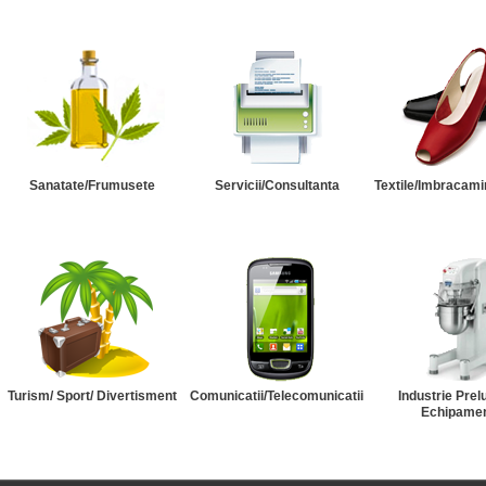
Sanatate/Frumusete
Servicii/Consultanta
Textile/Imbracami
Turism/ Sport/ Divertisment
Comunicatii/Telecomunicatii
Industrie Prel
Echipame