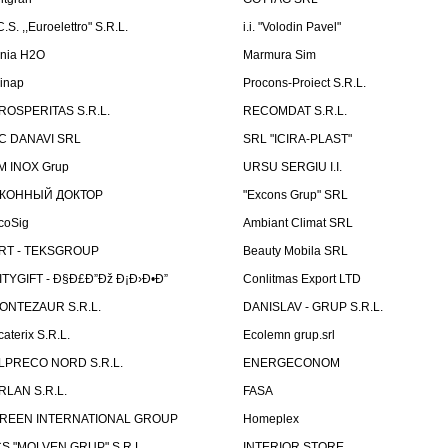
C.S. ,,Euroelettro" S.R.L.
i.i. "Volodin Pavel"
inia H2O
Marmura Sim
linap
Procons-Proiect S.R.L.
ROSPERITAS S.R.L.
RECOMDAT S.R.L.
C DANAVI SRL
SRL "ICIRA-PLAST"
M INOX Grup
URSU SERGIU I.I.
КОННЫЙ ДОКТОР
"Excons Grup" SRL
coSig
Ambiant Climat SRL
RT - TEKSGROUP
Beauty Mobila SRL
ITYGIFT - Ð§Ð£Ð”Ðž Ð¡Ð›Ð•Ð”
Conlitmas Export LTD
ONTEZAUR S.R.L.
DANISLAV - GRUP S.R.L.
caterix S.R.L.
Ecolemn grup.srl
LPRECO NORD S.R.L.
ENERGECONOM
RLAN S.R.L.
FASA
REEN INTERNATIONAL GROUP
Homeplex
CS "MOLVEN GRUP" S.R.L.
INTERIOR STORE