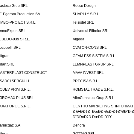
asteco Grup SRL
Rocco Design
C Egerom Production SA
SHARLLY S.R.L.
IMBO-PROIECT S.R.L.
Telsistel SRL
ermoExpert SRL
Universul Filtrelor SRL
LBEDO-039 S.R.L.
Algeda
ocopelli SRL
CVATON-CONS SRL
litgran
GEAM ESS SISTEM S.R.L.
ndart SRL
LEMNPLAST GRUP SRL
ASTERPLAST CONSTRUCT
MAVA INVEST SRL
SADCI SERGIU I.I.
PRECISA S.R.L.
ODEV PRIM S.R.L.
ROMSTAL TRADE S.R.L.
GROMAX PLUS SRL
AlimConstruct Grup S.R.L.
XXA FORCE S.R.L.
CENTRU MARKETING SI INFORMATII
Ð¦Ð•ÐÐ¢Ð ÐœÐÐ ÐšÐ•Ð¢Ð˜ÐÐ“Ð Ð
Ð˜ÐÐ¤ÐžÐ ÐœÐÐ¦Ð˜Ð˜
arnicgaz S.A.
Dendra
litgran
GOTTAG SRL