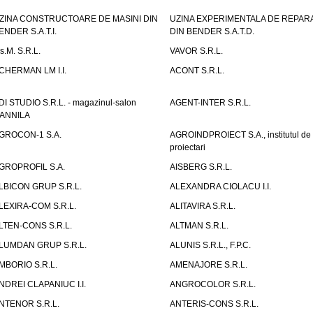
ZINA CONSTRUCTOARE DE MASINI DIN
UZINA EXPERIMENTALA DE REPARA
ENDER S.A.T.I.
DIN BENDER S.A.T.D.
.s.M. S.R.L.
VAVOR S.R.L.
CHERMAN LM I.I.
ACONT S.R.L.
DI STUDIO S.R.L. - magazinul-salon
AGENT-INTER S.R.L.
ANNILA
GROCON-1 S.A.
AGROINDPROIECT S.A., institutul de
proiectari
GROPROFIL S.A.
AISBERG S.R.L.
LBICON GRUP S.R.L.
ALEXANDRA CIOLACU I.I.
LEXIRA-COM S.R.L.
ALITAVIRA S.R.L.
LTEN-CONS S.R.L.
ALTMAN S.R.L.
LUMDAN GRUP S.R.L.
ALUNIS S.R.L., F.P.C.
MBORIO S.R.L.
AMENAJORE S.R.L.
NDREI CLAPANIUC I.I.
ANGROCOLOR S.R.L.
NTENOR S.R.L.
ANTERIS-CONS S.R.L.