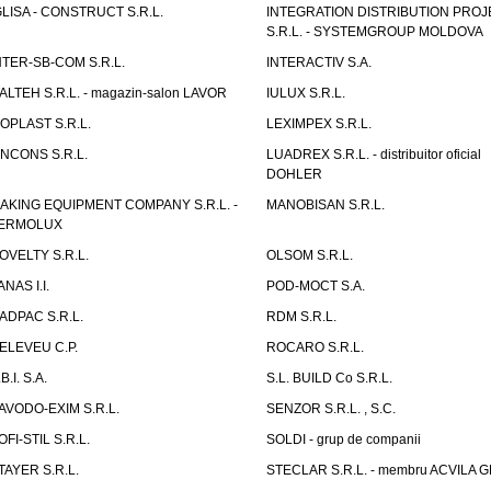
GLISA - CONSTRUCT S.R.L.
INTEGRATION DISTRIBUTION PRO
S.R.L. - SYSTEMGROUP MOLDOVA
NTER-SB-COM S.R.L.
INTERACTIV S.A.
TALTEH S.R.L. - magazin-salon LAVOR
IULUX S.R.L.
ZOPLAST S.R.L.
LEXIMPEX S.R.L.
INCONS S.R.L.
LUADREX S.R.L. - distribuitor oficial
DOHLER
AKING EQUIPMENT COMPANY S.R.L. -
MANOBISAN S.R.L.
ERMOLUX
OVELTY S.R.L.
OLSOM S.R.L.
ANAS I.I.
POD-MOCT S.A.
ADPAC S.R.L.
RDM S.R.L.
ELEVEU C.P.
ROCARO S.R.L.
B.I. S.A.
S.L. BUILD Co S.R.L.
AVODO-EXIM S.R.L.
SENZOR S.R.L. , S.C.
OFI-STIL S.R.L.
SOLDI - grup de companii
TAYER S.R.L.
STECLAR S.R.L. - membru ACVILA 