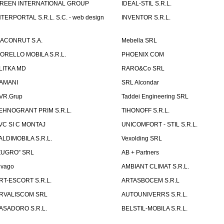
REEN INTERNATIONAL GROUP
IDEAL-STIL S.R.L.
NTERPORTAL S.R.L. S.C. - web design
INVENTOR S.R.L.
ACONRUT S.A.
Mebella SRL
ORELLO MOBILA S.R.L.
PHOENIX COM
LITKA MD
RARO&Co SRL
AMANI
SRL Alcondar
VR.Grup
Taddei Engineering SRL
EHNOGRANT PRIM S.R.L.
TIHONOFF S.R.L.
VC SI C MONTAJ
UNICOMFORT - STIL S.R.L.
ALDIMOBILA S.R.L.
Vexolding SRL
ZUGRO” SRL
AB + Partners
lvago
AMBIANT CLIMAT S.R.L.
RT-ESCORT S.R.L.
ARTASBOCEM S.R.L
RVALISCOM SRL
AUTOUNIVERRS S.R.L.
ASADORO S.R.L.
BELSTIL-MOBILA S.R.L.