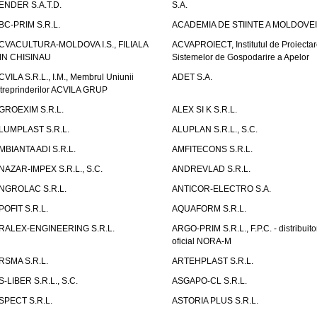
ENDER S.A.T.D.
S.A.
BC-PRIM S.R.L.
ACADEMIA DE STIINTE A MOLDOVEI
CVACULTURA-MOLDOVA I.S., FILIALA
ACVAPROIECT, Institutul de Proiectar
IN CHISINAU
Sistemelor de Gospodarire a Apelor
CVILA S.R.L., I.M., Membrul Uniunii
ADET S.A.
ntreprinderilor ACVILA GRUP
GROEXIM S.R.L.
ALEX SI K S.R.L.
LUMPLAST S.R.L.
ALUPLAN S.R.L., S.C.
MBIANTA ADI S.R.L.
AMFITECONS S.R.L.
NAZAR-IMPEX S.R.L., S.C.
ANDREVLAD S.R.L.
NGROLAC S.R.L.
ANTICOR-ELECTRO S.A.
POFIT S.R.L.
AQUAFORM S.R.L.
RALEX-ENGINEERING S.R.L.
ARGO-PRIM S.R.L., F.P.C. - distribuito
oficial NORA-M
RSMA S.R.L.
ARTEHPLAST S.R.L.
S-LIBER S.R.L., S.C.
ASGAPO-CL S.R.L.
SPECT S.R.L.
ASTORIA PLUS S.R.L.