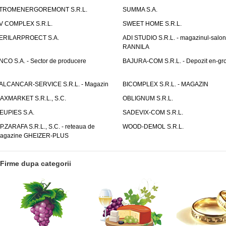
TROMENERGOREMONT S.R.L.
SUMMA S.A.
V COMPLEX S.R.L.
SWEET HOME S.R.L.
ERILARPROECT S.A.
ADI STUDIO S.R.L. - magazinul-salon
RANNILA
NCO S.A. - Sector de producere
BAJURA-COM S.R.L. - Depozit en-gr
ALCANCAR-SERVICE S.R.L. - Magazin
BICOMPLEX S.R.L. - MAGAZIN
AXMARKET S.R.L., S.C.
OBLIGNUM S.R.L.
EUPIES S.A.
SADEVIX-COM S.R.L.
.P.ZARAFA S.R.L., S.C. - reteaua de
WOOD-DEMOL S.R.L.
agazine GHEIZER-PLUS
Firme dupa categorii