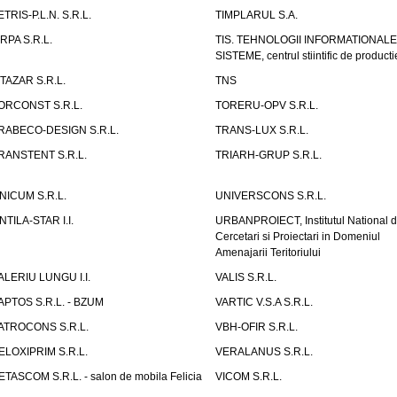
ETRIS-P.L.N. S.R.L.
TIMPLARUL S.A.
IRPA S.R.L.
TIS. TEHNOLOGII INFORMATIONALE
SISTEME, centrul stiintific de producti
ITAZAR S.R.L.
TNS
ORCONST S.R.L.
TORERU-OPV S.R.L.
RABECO-DESIGN S.R.L.
TRANS-LUX S.R.L.
RANSTENT S.R.L.
TRIARH-GRUP S.R.L.
NICUM S.R.L.
UNIVERSCONS S.R.L.
NTILA-STAR I.I.
URBANPROIECT, Institutul National 
Cercetari si Proiectari in Domeniul
Amenajarii Teritoriului
ALERIU LUNGU I.I.
VALIS S.R.L.
APTOS S.R.L. - BZUM
VARTIC V.S.A S.R.L.
ATROCONS S.R.L.
VBH-OFIR S.R.L.
ELOXIPRIM S.R.L.
VERALANUS S.R.L.
ETASCOM S.R.L. - salon de mobila Felicia
VICOM S.R.L.