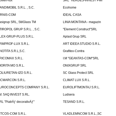
ofilen-lux
SRL "VERDES-INVEST PMI"
ANDIMOBIL S.R.L. , S.C.
Ecohome
IRNIS-COM
IDEAL CASA
asigrup SRL, StilGlass TM
LINIA MONTANA - magazin
TIROPOL GRUP S.R.L. , S.C.
"Element Construct"SRL
LEX-GRUP-PLUS S.R.L.
Aplast Grup SRL
RMPROF-LUX S.R.L.
ART IDEEA STUDIO S.R.L.
NOTITA S.R.L,S.C.
Grafitex-Contra
RICOMAX S.R.L.
I.M "GEANTAS-COM"SRL
IORITA MO S.R.L.
ONIXGRUP SRL
OLIURETAN-IZO S.R.L.
SC Glass Protect SRL
ICMARCON S.R.L.
CLIMAT LUX S.R.L.
UROCONCEPTS COMPANY S.R.L.
EUROLIFTMONTAJ S.R.L.
.M. 5AQ INVEST S.RL.
Ludsera
RL "PiatrÄƒ decorativÄƒ"
TESAND S.R.L.
ITCOS-COM S.R.L.
VLADLEMNCOM S.R.L.,SC