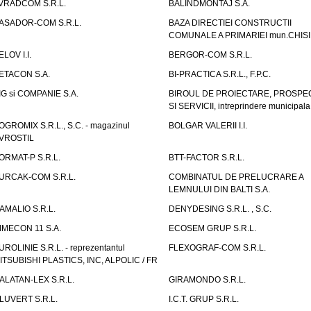
VRADCOM S.R.L.
BALINDMONTAJ S.A.
ASADOR-COM S.R.L.
BAZA DIRECTIEI CONSTRUCTII
COMUNALE A PRIMARIEI mun.CHIS
ELOV I.I.
BERGOR-COM S.R.L.
ETACON S.A.
BI-PRACTICA S.R.L., F.P.C.
IG si COMPANIE S.A.
BIROUL DE PROIECTARE, PROSPE
SI SERVICII, intreprindere municipala
OGROMIX S.R.L., S.C. - magazinul
BOLGAR VALERII I.I.
VROSTIL
ORMAT-P S.R.L.
BTT-FACTOR S.R.L.
URCAK-COM S.R.L.
COMBINATUL DE PRELUCRARE A
LEMNULUI DIN BALTI S.A.
AMALIO S.R.L.
DENYDESING S.R.L. , S.C.
IMECON 11 S.A.
ECOSEM GRUP S.R.L.
UROLINIE S.R.L. - reprezentantul
FLEXOGRAF-COM S.R.L.
ITSUBISHI PLASTICS, INC, ALPOLIC / FR
ALATAN-LEX S.R.L.
GIRAMONDO S.R.L.
LUVERT S.R.L.
I.C.T. GRUP S.R.L.