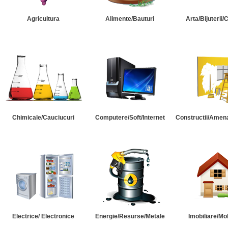
Agricultura
Alimente/Bauturi
Arta/Bijuterii/
Chimicale/Cauciucuri
Computere/Soft/Internet
Constructii/Amena
Electrice/ Electronice
Energie/Resurse/Metale
Imobiliare/Mob