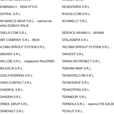
EABININA I.I. - REM STYLE
RESENTARIX S.R.L.
OSTRAL S.R.L.
RUDOLI-COM S.R.L.
AN MARCO GRUP S.R.L. - salonul de
SCHINELLY S.R.L.
obila DOMUS ITALIA
ENELIS COM S.R.L.
SERVICE-ARAMA I.I. - ARAMA
MIIT COMPANY S.R.L. -INOX
STALAGMITA S.R.L.
ACOMA SPROUT SYSTEM S.R.L.
TACOMA SPROUT SYSTEM S.R.L.
AMISART S.R.L.
TANVEST S.R.L.
ARCLOID S.R.L. - magazinul PALERMO
TARINCON PROIECT S.R.L.
BM-DACIA S.R.L.
TEBOWA-MGP S.R.L.
EGOLA ROOFING S.R.L.
TEHINSTALCOM S.R.L.
EHNO-CONTACT S.R.L.
TEHNOGRAF S.R.L.
EHNOROL S.R.L.
TEHNOTITAN S.R.L.
ENADRIA S.R.L.
TERMIDOR S.R.L.
ERMOL GRUP S.R.L.
TERMOLA S.R.L. - salonul ITIS GAL
ERMOVALT S.R.L.
TESALIT S.R.L.