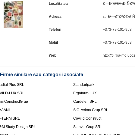
Localitatea
Ð—Ð°Ð²Ð¾Ð´ÑÐºÐ
Adresa
str. Ð—Ð°Ð²Ð¾Ð´ÑÐ
Telefon
+373-79-101-953
Mobil
+373-79-101-953
Web
http://plitka-md.uc
Firme similare sau categorii asociate
adial Plus SRL
Standartpark
VILD-LUX SRL
Ergoform-LUX
limConstructGrup
Cardelen SRL
AAANI
S.C. Axima Grup SRL
I-TERM SRL
Covilid Construct
&M Study Design SRL
Stanvic Grup SRL