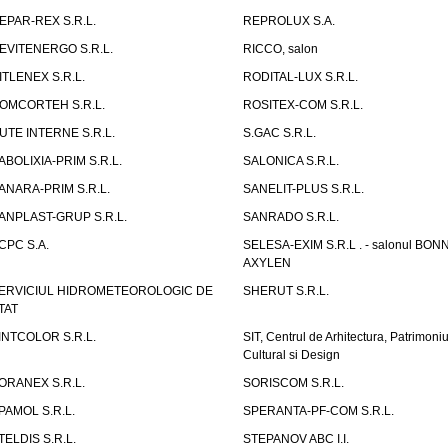
EPAR-REX S.R.L.
REPROLUX S.A.
EVITENERGO S.R.L.
RICCO, salon
ITLENEX S.R.L.
RODITAL-LUX S.R.L.
OMCORTEH S.R.L.
ROSITEX-COM S.R.L.
UTE INTERNE S.R.L.
S.GAC S.R.L.
ABOLIXIA-PRIM S.R.L.
SALONICA S.R.L.
ANARA-PRIM S.R.L.
SANELIT-PLUS S.R.L.
ANPLAST-GRUP S.R.L.
SANRADO S.R.L.
CPC S.A.
SELESA-EXIM S.R.L . - salonul BON
AXYLEN
ERVICIUL HIDROMETEOROLOGIC DE
SHERUT S.R.L.
TAT
INTCOLOR S.R.L.
SIT, Centrul de Arhitectura, Patrimoniu
Cultural si Design
ORANEX S.R.L.
SORISCOM S.R.L.
PAMOL S.R.L.
SPERANTA-PF-COM S.R.L.
TELDIS S.R.L.
STEPANOV ABC I.I.