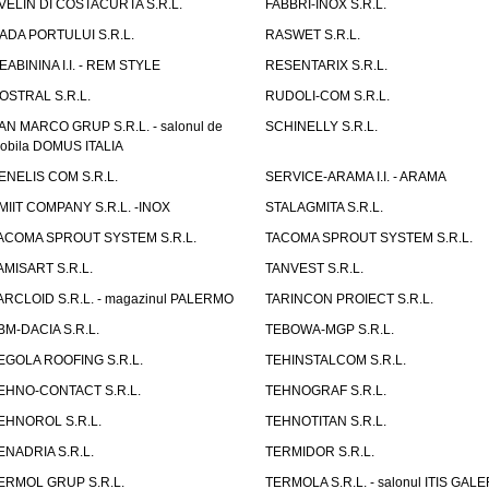
VELIN DI COSTACURTA S.R.L.
FABBRI-INOX S.R.L.
ADA PORTULUI S.R.L.
RASWET S.R.L.
EABININA I.I. - REM STYLE
RESENTARIX S.R.L.
OSTRAL S.R.L.
RUDOLI-COM S.R.L.
AN MARCO GRUP S.R.L. - salonul de
SCHINELLY S.R.L.
obila DOMUS ITALIA
ENELIS COM S.R.L.
SERVICE-ARAMA I.I. - ARAMA
MIIT COMPANY S.R.L. -INOX
STALAGMITA S.R.L.
ACOMA SPROUT SYSTEM S.R.L.
TACOMA SPROUT SYSTEM S.R.L.
AMISART S.R.L.
TANVEST S.R.L.
ARCLOID S.R.L. - magazinul PALERMO
TARINCON PROIECT S.R.L.
BM-DACIA S.R.L.
TEBOWA-MGP S.R.L.
EGOLA ROOFING S.R.L.
TEHINSTALCOM S.R.L.
EHNO-CONTACT S.R.L.
TEHNOGRAF S.R.L.
EHNOROL S.R.L.
TEHNOTITAN S.R.L.
ENADRIA S.R.L.
TERMIDOR S.R.L.
ERMOL GRUP S.R.L.
TERMOLA S.R.L. - salonul ITIS GAL