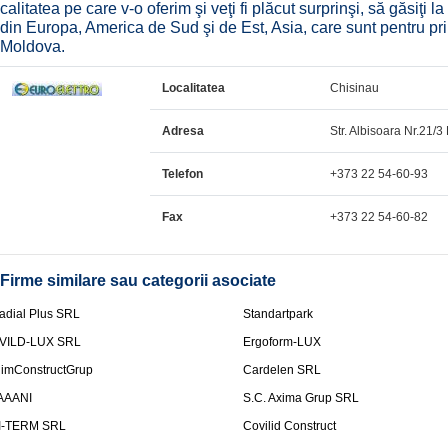
calitatea pe care v-o oferim şi veţi fi plăcut surprinşi, să găsiţi 
din Europa, America de Sud şi de Est, Asia, care sunt pentru pr
Moldova.
Localitatea
Chisinau
Adresa
Str. Albisoara Nr.21/3 
Telefon
+373 22 54-60-93
Fax
+373 22 54-60-82
Firme similare sau categorii asociate
adial Plus SRL
Standartpark
VILD-LUX SRL
Ergoform-LUX
limConstructGrup
Cardelen SRL
AAANI
S.C. Axima Grup SRL
I-TERM SRL
Covilid Construct