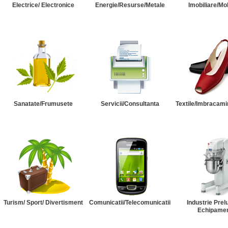
Electrice/ Electronice
Energie/Resurse/Metale
Imobiliare/Mob
Sanatate/Frumusete
Servicii/Consultanta
Textile/Imbracami
Turism/ Sport/ Divertisment
Comunicatii/Telecomunicatii
Industrie Prel
Echipame