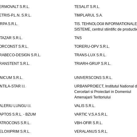
ERMOVALT S.R.L.
TESALIT S.R.L.
ETRIS-P.L.N. S.R.L.
TIMPLARUL S.A.
IRPA S.R.L.
TIS. TEHNOLOGII INFORMATIONALE
SISTEME, centrul stiintific de producti
ITAZAR S.R.L.
TNS
ORCONST S.R.L.
TORERU-OPV S.R.L.
RABECO-DESIGN S.R.L.
TRANS-LUX S.R.L.
RANSTENT S.R.L.
TRIARH-GRUP S.R.L.
NICUM S.R.L.
UNIVERSCONS S.R.L.
NTILA-STAR I.I.
URBANPROIECT, Institutul National 
Cercetari si Proiectari in Domeniul
Amenajarii Teritoriului
ALERIU LUNGU I.I.
VALIS S.R.L.
APTOS S.R.L. - BZUM
VARTIC V.S.A S.R.L.
ATROCONS S.R.L.
VBH-OFIR S.R.L.
ELOXIPRIM S.R.L.
VERALANUS S.R.L.