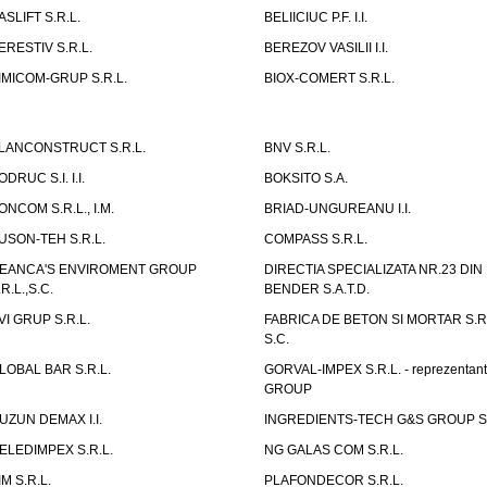
ASLIFT S.R.L.
BELIICIUC P.F. I.I.
ERESTIV S.R.L.
BEREZOV VASILII I.I.
IMICOM-GRUP S.R.L.
BIOX-COMERT S.R.L.
LANCONSTRUCT S.R.L.
BNV S.R.L.
ODRUC S.I. I.I.
BOKSITO S.A.
ONCOM S.R.L., I.M.
BRIAD-UNGUREANU I.I.
USON-TEH S.R.L.
COMPASS S.R.L.
EANCA'S ENVIROMENT GROUP
DIRECTIA SPECIALIZATA NR.23 DIN
.R.L.,S.C.
BENDER S.A.T.D.
VI GRUP S.R.L.
FABRICA DE BETON SI MORTAR S.R.
S.C.
LOBAL BAR S.R.L.
GORVAL-IMPEX S.R.L. - reprezentan
GROUP
UZUN DEMAX I.I.
INGREDIENTS-TECH G&S GROUP S.
ELEDIMPEX S.R.L.
NG GALAS COM S.R.L.
IM S.R.L.
PLAFONDECOR S.R.L.