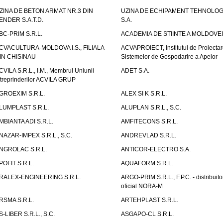
ZINA DE BETON ARMAT NR.3 DIN
UZINA DE ECHIPAMENT TEHNOLOG
ENDER S.A.T.D.
S.A.
BC-PRIM S.R.L.
ACADEMIA DE STIINTE A MOLDOVEI
CVACULTURA-MOLDOVA I.S., FILIALA
ACVAPROIECT, Institutul de Proiectar
IN CHISINAU
Sistemelor de Gospodarire a Apelor
CVILA S.R.L., I.M., Membrul Uniunii
ADET S.A.
ntreprinderilor ACVILA GRUP
GROEXIM S.R.L.
ALEX SI K S.R.L.
LUMPLAST S.R.L.
ALUPLAN S.R.L., S.C.
MBIANTA ADI S.R.L.
AMFITECONS S.R.L.
NAZAR-IMPEX S.R.L., S.C.
ANDREVLAD S.R.L.
NGROLAC S.R.L.
ANTICOR-ELECTRO S.A.
POFIT S.R.L.
AQUAFORM S.R.L.
RALEX-ENGINEERING S.R.L.
ARGO-PRIM S.R.L., F.P.C. - distribuito
oficial NORA-M
RSMA S.R.L.
ARTEHPLAST S.R.L.
S-LIBER S.R.L., S.C.
ASGAPO-CL S.R.L.