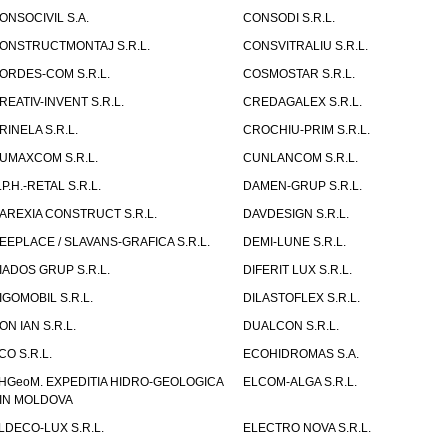
ONSOCIVIL S.A.
CONSODI S.R.L.
ONSTRUCTMONTAJ S.R.L.
CONSVITRALIU S.R.L.
ORDES-COM S.R.L.
COSMOSTAR S.R.L.
REATIV-INVENT S.R.L.
CREDAGALEX S.R.L.
RINELA S.R.L.
CROCHIU-PRIM S.R.L.
UMAXCOM S.R.L.
CUNLANCOM S.R.L.
.P.H.-RETAL S.R.L.
DAMEN-GRUP S.R.L.
AREXIA CONSTRUCT S.R.L.
DAVDESIGN S.R.L.
EEPLACE / SLAVANS-GRAFICA S.R.L.
DEMI-LUNE S.R.L.
IADOS GRUP S.R.L.
DIFERIT LUX S.R.L.
IGOMOBIL S.R.L.
DILASTOFLEX S.R.L.
ON IAN S.R.L.
DUALCON S.R.L.
CO S.R.L.
ECOHIDROMAS S.A.
HGeoM. EXPEDITIA HIDRO-GEOLOGICA
ELCOM-ALGA S.R.L.
IN MOLDOVA
LDECO-LUX S.R.L.
ELECTRO NOVA S.R.L.