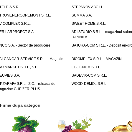
TELDIS S.R.L.
STEPANOV ABC I.I.
TROMENERGOREMONT S.R.L.
SUMMA S.A.
V COMPLEX S.R.L.
SWEET HOME S.R.L.
ERILARPROECT S.A.
ADI STUDIO S.R.L. - magazinul-salon
RANNILA
NCO S.A. - Sector de producere
BAJURA-COM S.R.L. - Depozit en-gr
ALCANCAR-SERVICE S.R.L. - Magazin
BICOMPLEX S.R.L. - MAGAZIN
AXMARKET S.R.L., S.C.
OBLIGNUM S.R.L.
EUPIES S.A.
SADEVIX-COM S.R.L.
.P.ZARAFA S.R.L., S.C. - reteaua de
WOOD-DEMOL S.R.L.
agazine GHEIZER-PLUS
Firme dupa categorii