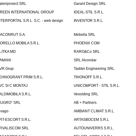
aleriproiect SRL
Garant Design SRL
REEN INTERNATIONAL GROUP
IDEAL-STIL S.R.L.
NTERPORTAL S.R.L. S.C. - web design
INVENTOR S.R.L.
ACONRUT S.A.
Mebella SRL
ORELLO MOBILA S.R.L.
PHOENIX COM
LITKA MD
RARO&Co SRL
AMANI
SRL Alcondar
VR.Grup
Taddei Engineering SRL
EHNOGRANT PRIM S.R.L.
TIHONOFF S.R.L.
VC SI C MONTAJ
UNICOMFORT - STIL S.R.L.
ALDIMOBILA S.R.L.
Vexolding SRL
ZUGRO” SRL
AB + Partners
lvago
AMBIANT CLIMAT S.R.L.
RT-ESCORT S.R.L.
ARTASBOCEM S.R.L
RVALISCOM SRL
AUTOUNIVERRS S.R.L.