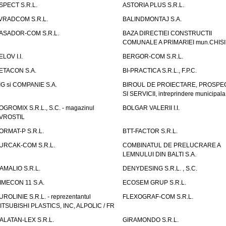
SPECT S.R.L.
ASTORIA PLUS S.R.L.
VRADCOM S.R.L.
BALINDMONTAJ S.A.
ASADOR-COM S.R.L.
BAZA DIRECTIEI CONSTRUCTII
COMUNALE A PRIMARIEI mun.CHIS
ELOV I.I.
BERGOR-COM S.R.L.
ETACON S.A.
BI-PRACTICA S.R.L., F.P.C.
IG si COMPANIE S.A.
BIROUL DE PROIECTARE, PROSPE
SI SERVICII, intreprindere municipala
OGROMIX S.R.L., S.C. - magazinul
BOLGAR VALERII I.I.
VROSTIL
ORMAT-P S.R.L.
BTT-FACTOR S.R.L.
URCAK-COM S.R.L.
COMBINATUL DE PRELUCRARE A
LEMNULUI DIN BALTI S.A.
AMALIO S.R.L.
DENYDESING S.R.L. , S.C.
IMECON 11 S.A.
ECOSEM GRUP S.R.L.
UROLINIE S.R.L. - reprezentantul
FLEXOGRAF-COM S.R.L.
ITSUBISHI PLASTICS, INC, ALPOLIC / FR
ALATAN-LEX S.R.L.
GIRAMONDO S.R.L.