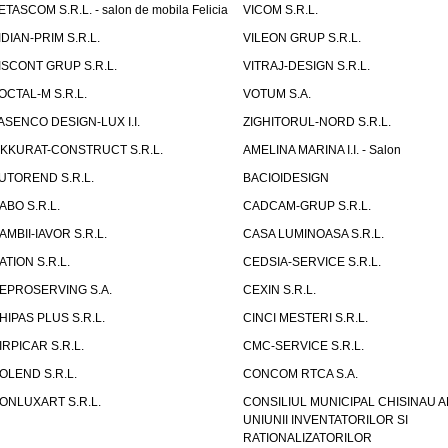
ETASCOM S.R.L. - salon de mobila Felicia
VICOM S.R.L.
IDIAN-PRIM S.R.L.
VILEON GRUP S.R.L.
ISCONT GRUP S.R.L.
VITRAJ-DESIGN S.R.L.
OCTAL-M S.R.L.
VOTUM S.A.
ASENCO DESIGN-LUX I.I.
ZIGHITORUL-NORD S.R.L.
IKKURAT-CONSTRUCT S.R.L.
AMELINA MARINA I.I. - Salon
UTOREND S.R.L.
BACIOIDESIGN
ABO S.R.L.
CADCAM-GRUP S.R.L.
AMBII-IAVOR S.R.L.
CASA LUMINOASA S.R.L.
ATION S.R.L.
CEDSIA-SERVICE S.R.L.
EPROSERVING S.A.
CEXIN S.R.L.
HIPAS PLUS S.R.L.
CINCI MESTERI S.R.L.
IRPICAR S.R.L.
CMC-SERVICE S.R.L.
OLEND S.R.L.
CONCOM RTCA S.A.
ONLUXART S.R.L.
CONSILIUL MUNICIPAL CHISINAU A
UNIUNII INVENTATORILOR SI
RATIONALIZATORILOR