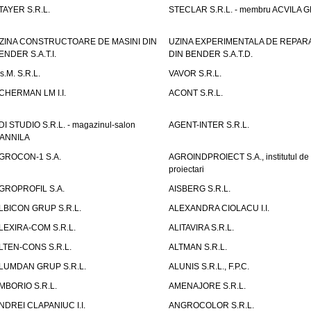
TAYER S.R.L.
STECLAR S.R.L. - membru ACVILA 
ZINA CONSTRUCTOARE DE MASINI DIN
UZINA EXPERIMENTALA DE REPARA
ENDER S.A.T.I.
DIN BENDER S.A.T.D.
.s.M. S.R.L.
VAVOR S.R.L.
CHERMAN LM I.I.
ACONT S.R.L.
DI STUDIO S.R.L. - magazinul-salon
AGENT-INTER S.R.L.
ANNILA
GROCON-1 S.A.
AGROINDPROIECT S.A., institutul de
proiectari
GROPROFIL S.A.
AISBERG S.R.L.
LBICON GRUP S.R.L.
ALEXANDRA CIOLACU I.I.
LEXIRA-COM S.R.L.
ALITAVIRA S.R.L.
LTEN-CONS S.R.L.
ALTMAN S.R.L.
LUMDAN GRUP S.R.L.
ALUNIS S.R.L., F.P.C.
MBORIO S.R.L.
AMENAJORE S.R.L.
NDREI CLAPANIUC I.I.
ANGROCOLOR S.R.L.