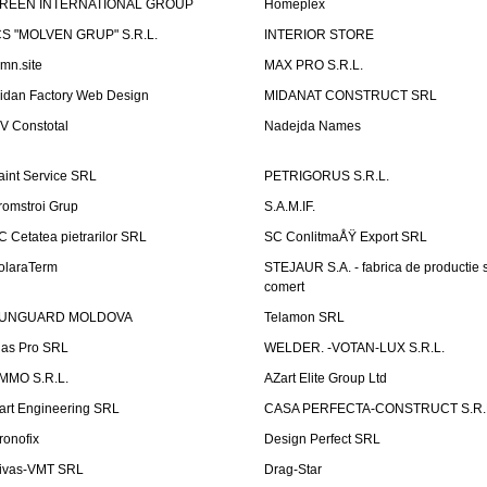
REEN INTERNATIONAL GROUP
Homeplex
CS "MOLVEN GRUP" S.R.L.
INTERIOR STORE
emn.site
MAX PRO S.R.L.
idan Factory Web Design
MIDANAT CONSTRUCT SRL
V Constotal
Nadejda Names
aint Service SRL
PETRIGORUS S.R.L.
romstroi Grup
S.A.M.IF.
C Cetatea pietrarilor SRL
SC ConlitmaÅŸ Export SRL
olaraTerm
STEJAUR S.A. - fabrica de productie s
comert
UNGUARD MOLDOVA
Telamon SRL
las Pro SRL
WELDER. -VOTAN-LUX S.R.L.
MMO S.R.L.
AZart Elite Group Ltd
art Engineering SRL
CASA PERFECTA-CONSTRUCT S.R.
ronofix
Design Perfect SRL
ivas-VMT SRL
Drag-Star