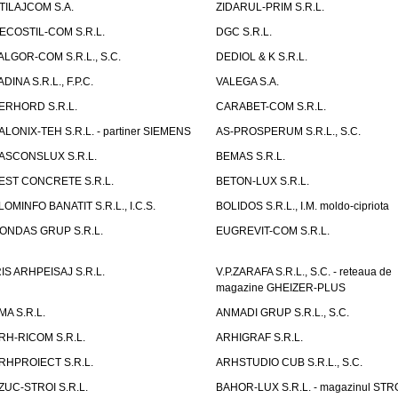
TILAJCOM S.A.
ZIDARUL-PRIM S.R.L.
ECOSTIL-COM S.R.L.
DGC S.R.L.
ALGOR-COM S.R.L., S.C.
DEDIOL & K S.R.L.
ADINA S.R.L., F.P.C.
VALEGA S.A.
ERHORD S.R.L.
CARABET-COM S.R.L.
ALONIX-TEH S.R.L. - partiner SIEMENS
AS-PROSPERUM S.R.L., S.C.
ASCONSLUX S.R.L.
BEMAS S.R.L.
EST CONCRETE S.R.L.
BETON-LUX S.R.L.
LOMINFO BANATIT S.R.L., I.C.S.
BOLIDOS S.R.L., I.M. moldo-cipriota
ONDAS GRUP S.R.L.
EUGREVIT-COM S.R.L.
RIS ARHPEISAJ S.R.L.
V.P.ZARAFA S.R.L., S.C. - reteaua de
magazine GHEIZER-PLUS
MA S.R.L.
ANMADI GRUP S.R.L., S.C.
RH-RICOM S.R.L.
ARHIGRAF S.R.L.
RHPROIECT S.R.L.
ARHSTUDIO CUB S.R.L., S.C.
ZUC-STROI S.R.L.
BAHOR-LUX S.R.L. - magazinul ST