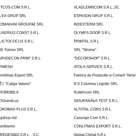
ITCOS-COM S.R.L.
VLADLEMNCOM S.R.L.,SC
LEX-GRUP SRL
ESPASON-GRUP S.R.L.
€žMAKANI GROUPâ€ SRL
INDEXTERM SRL
UXERIUS CONST S.R.L.
OLYMPS DOOR S.R.L.
LICTOCOCUS S.R.L.
PRIMTAL S.R.L.
.B. Fainex SRL
SRL "Stroma"
ARHDECON PRIM" S.R.L.
"DECORSHOP" S.R.L.
RMESH
ATOLA-SERVICE S.R.L.
onlitmas Export SRL
Fabrica de Productie si Comert "Alma
Ž.I. "Caliga Valeriu"
ICS Columna Logistic SRL
ROMOBILA
Rultehcom SRL
DGrandLux
SIGURANÅ¢A-TEST S.R.L.
GROMAX PLUS S.R.L.
ALTOTAL-CONS S.R.L.
igshop.md
Casurapi-Com S.R.L.
onfelemn
CONLITMAS EXPORT S.R.L.
IREDESING S.R.L. , S.C.
Global Climat S.R.L.