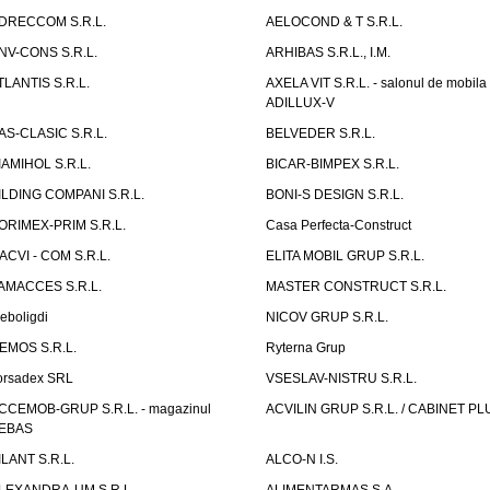
DRECCOM S.R.L.
AELOCOND & T S.R.L.
NV-CONS S.R.L.
ARHIBAS S.R.L., I.M.
TLANTIS S.R.L.
AXELA VIT S.R.L. - salonul de mobila
ADILLUX-V
AS-CLASIC S.R.L.
BELVEDER S.R.L.
IAMIHOL S.R.L.
BICAR-BIMPEX S.R.L.
ILDING COMPANI S.R.L.
BONI-S DESIGN S.R.L.
ORIMEX-PRIM S.R.L.
Casa Perfecta-Construct
ACVI - COM S.R.L.
ELITA MOBIL GRUP S.R.L.
AMACCES S.R.L.
MASTER CONSTRUCT S.R.L.
eboligdi
NICOV GRUP S.R.L.
EMOS S.R.L.
Ryterna Grup
orsadex SRL
VSESLAV-NISTRU S.R.L.
CCEMOB-GRUP S.R.L. - magazinul
ACVILIN GRUP S.R.L. / CABINET PL
EBAS
ILANT S.R.L.
ALCO-N I.S.