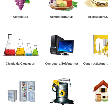
Agricultura
Alimente/Bauturi
Arta/Bijuterii/
Chimicale/Cauciucuri
Computere/Soft/Internet
Constructii/Amena