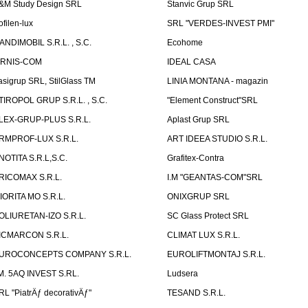
&M Study Design SRL
Stanvic Grup SRL
ofilen-lux
SRL "VERDES-INVEST PMI"
ANDIMOBIL S.R.L. , S.C.
Ecohome
IRNIS-COM
IDEAL CASA
asigrup SRL, StilGlass TM
LINIA MONTANA - magazin
TIROPOL GRUP S.R.L. , S.C.
"Element Construct"SRL
LEX-GRUP-PLUS S.R.L.
Aplast Grup SRL
RMPROF-LUX S.R.L.
ART IDEEA STUDIO S.R.L.
NOTITA S.R.L,S.C.
Grafitex-Contra
RICOMAX S.R.L.
I.M "GEANTAS-COM"SRL
IORITA MO S.R.L.
ONIXGRUP SRL
OLIURETAN-IZO S.R.L.
SC Glass Protect SRL
ICMARCON S.R.L.
CLIMAT LUX S.R.L.
UROCONCEPTS COMPANY S.R.L.
EUROLIFTMONTAJ S.R.L.
.M. 5AQ INVEST S.RL.
Ludsera
RL "PiatrÄƒ decorativÄƒ"
TESAND S.R.L.