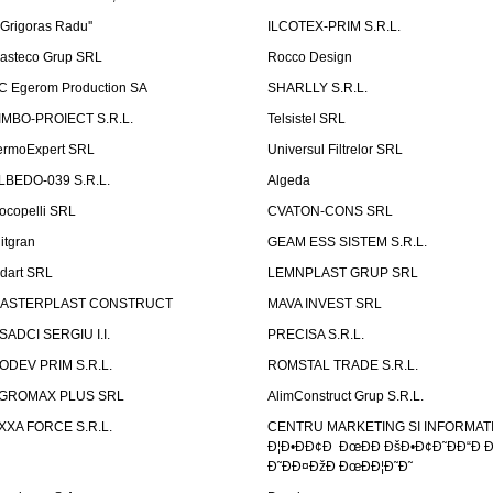
''Grigoras Radu''
ILCOTEX-PRIM S.R.L.
asteco Grup SRL
Rocco Design
C Egerom Production SA
SHARLLY S.R.L.
IMBO-PROIECT S.R.L.
Telsistel SRL
ermoExpert SRL
Universul Filtrelor SRL
LBEDO-039 S.R.L.
Algeda
ocopelli SRL
CVATON-CONS SRL
litgran
GEAM ESS SISTEM S.R.L.
ndart SRL
LEMNPLAST GRUP SRL
ASTERPLAST CONSTRUCT
MAVA INVEST SRL
SADCI SERGIU I.I.
PRECISA S.R.L.
ODEV PRIM S.R.L.
ROMSTAL TRADE S.R.L.
GROMAX PLUS SRL
AlimConstruct Grup S.R.L.
XXA FORCE S.R.L.
CENTRU MARKETING SI INFORMATII
Ð¦Ð•ÐÐ¢Ð ÐœÐÐ ÐšÐ•Ð¢Ð˜ÐÐ“Ð Ð
Ð˜ÐÐ¤ÐžÐ ÐœÐÐ¦Ð˜Ð˜