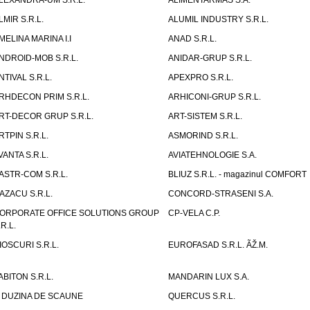
LEXANDRA-UM S.R.L.
ALIMENTARMAS S.A.
LMIR S.R.L.
ALUMIL INDUSTRY S.R.L.
MELINA MARINA I.I
ANAD S.R.L.
NDROID-MOB S.R.L.
ANIDAR-GRUP S.R.L.
NTIVAL S.R.L.
APEXPRO S.R.L.
RHDECON PRIM S.R.L.
ARHICONI-GRUP S.R.L.
RT-DECOR GRUP S.R.L.
ART-SISTEM S.R.L.
RTPIN S.R.L.
ASMORIND S.R.L.
VANTA S.R.L.
AVIATEHNOLOGIE S.A.
ASTR-COM S.R.L.
BLIUZ S.R.L. - magazinul COMFORT
AZACU S.R.L.
CONCORD-STRASENI S.A.
ORPORATE OFFICE SOLUTIONS GROUP
CP-VELA C.P.
.R.L.
IOSCURI S.R.L.
EUROFASAD S.R.L. ÃŽ.M.
ABITON S.R.L.
MANDARIN LUX S.A.
 DUZINA DE SCAUNE
QUERCUS S.R.L.