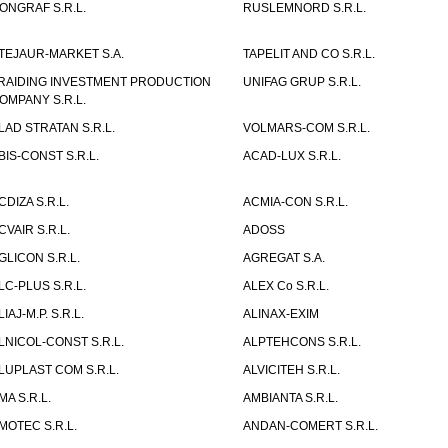
ONGRAF S.R.L.
RUSLEMNORD S.R.L.
TEJAUR-MARKET S.A.
TAPELIT AND CO S.R.L.
RAIDING INVESTMENT PRODUCTION
UNIFAG GRUP S.R.L.
OMPANY S.R.L.
LAD STRATAN S.R.L.
VOLMARS-COM S.R.L.
BIS-CONST S.R.L.
ACAD-LUX S.R.L.
CDIZA S.R.L.
ACMIA-CON S.R.L.
CVAIR S.R.L.
ADOSS
GLICON S.R.L.
AGREGAT S.A.
LC-PLUS S.R.L.
ALEX Co S.R.L.
LIAJ-M.P. S.R.L.
ALINAX-EXIM
LNICOL-CONST S.R.L.
ALPTEHCONS S.R.L.
LUPLAST COM S.R.L.
ALVICITEH S.R.L.
MA S.R.L.
AMBIANTA S.R.L.
MOTEC S.R.L.
ANDAN-COMERT S.R.L.