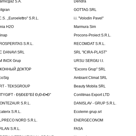
arnicgaz S.A.
Dendra
litgran
GOTTAG SRL
C.S. ,,Euroelettro" S.R.L.
i.i. "Volodin Pavel"
inia H2O
Marmura Sim
linap
Procons-Proiect S.R.L.
ROSPERITAS S.R.L.
RECOMDAT S.R.L.
C DANAVI SRL
SRL "ICIRA-PLAST"
M INOX Grup
URSU SERGIU I.I.
КОННЫЙ ДОКТОР
"Excons Grup" SRL
coSig
Ambiant Climat SRL
RT - TEKSGROUP
Beauty Mobila SRL
ITYGIFT - Ð§Ð£Ð”Ðž Ð¡Ð›Ð•Ð”
Conlitmas Export LTD
ONTEZAUR S.R.L.
DANISLAV - GRUP S.R.L.
caterix S.R.L.
Ecolemn grup.srl
LPRECO NORD S.R.L.
ENERGECONOM
RLAN S.R.L.
FASA