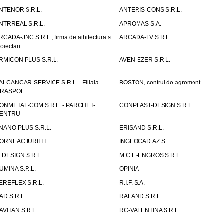
NTENOR S.R.L.
ANTERIS-CONS S.R.L.
NTRREAL S.R.L.
APROMAS S.A.
RCADA-JNC S.R.L., firma de arhitectura si
ARCADA-LV S.R.L.
roiectari
RMICON PLUS S.R.L.
AVEN-EZER S.R.L.
ALCANCAR-SERVICE S.R.L. - Filiala
BOSTON, centrul de agrement
IRASPOL
ONMETAL-COM S.R.L. - PARCHET-
CONPLAST-DESIGN S.R.L.
ENTRU
NANO PLUS S.R.L.
ERISAND S.R.L.
ORNEAC IURII I.I.
INGEOCAD ÃŽ.S.
P DESIGN S.R.L.
M.C.F.-ENGROS S.R.L.
UMINA S.R.L.
OPINIA
EREFLEX S.R.L.
R.I.F. S.A.
AD S.R.L.
RALAND S.R.L.
AVITAN S.R.L.
RC-VALENTINA S.R.L.