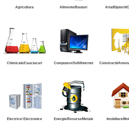
Agricultura
Alimente/Bauturi
Arta/Bijuterii/
Chimicale/Cauciucuri
Computere/Soft/Internet
Constructii/Amena
Electrice/ Electronice
Energie/Resurse/Metale
Imobiliare/Mob