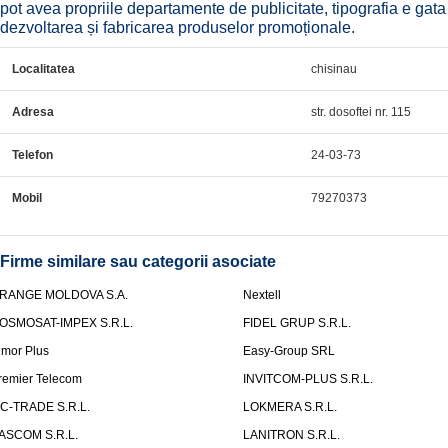
pot avea propriile departamente de publicitate, tipografia e gat
dezvoltarea și fabricarea produselor promoționale.
Localitatea
chisinau
Adresa
str. dosoftei nr. 115
Telefon
24-03-73
Mobil
79270373
Firme similare sau categorii asociate
RANGE MOLDOVA S.A.
Nextell
OSMOSAT-IMPEX S.R.L.
FIDEL GRUP S.R.L.
lmor Plus
Easy-Group SRL
remier Telecom
INVITCOM-PLUS S.R.L.
C-TRADE S.R.L.
LOKMERA S.R.L.
ASCOM S.R.L.
LANITRON S.R.L.