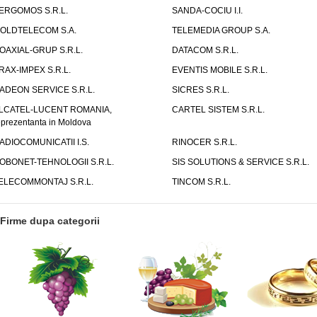
ERGOMOS S.R.L.
SANDA-COCIU I.I.
OLDTELECOM S.A.
TELEMEDIA GROUP S.A.
OAXIAL-GRUP S.R.L.
DATACOM S.R.L.
RAX-IMPEX S.R.L.
EVENTIS MOBILE S.R.L.
ADEON SERVICE S.R.L.
SICRES S.R.L.
LCATEL-LUCENT ROMANIA,
CARTEL SISTEM S.R.L.
eprezentanta in Moldova
ADIOCOMUNICATII I.S.
RINOCER S.R.L.
OBONET-TEHNOLOGII S.R.L.
SIS SOLUTIONS & SERVICE S.R.L.
ELECOMMONTAJ S.R.L.
TINCOM S.R.L.
Firme dupa categorii