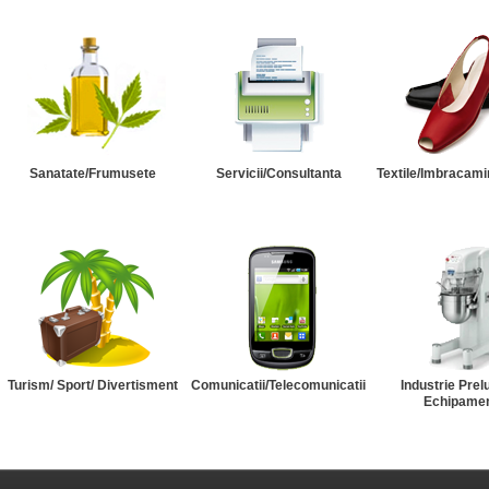
Sanatate/Frumusete
Servicii/Consultanta
Textile/Imbracami
Turism/ Sport/ Divertisment
Comunicatii/Telecomunicatii
Industrie Prel
Echipame