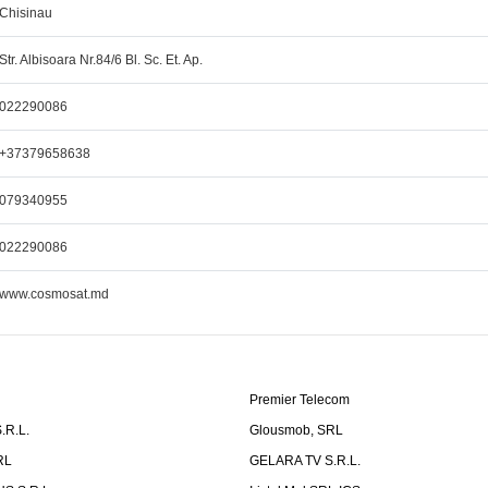
Chisinau
Str. Albisoara Nr.84/6 Bl. Sc. Et. Ap.
022290086
+37379658638
079340955
022290086
www.cosmosat.md
Premier Telecom
.R.L.
Glousmob, SRL
RL
GELARA TV S.R.L.