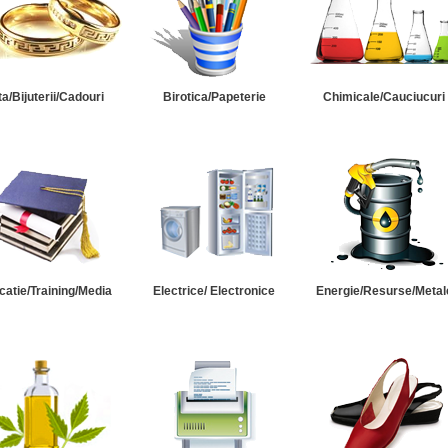
ta/Bijuterii/Cadouri
Birotica/Papeterie
Chimicale/Cauciucuri
catie/Training/Media
Electrice/ Electronice
Energie/Resurse/Metal