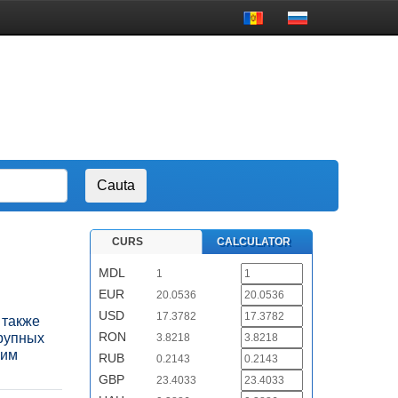
CURS
CALCULATOR
MDL
1
EUR
20.0536
USD
17.3782
 также
RON
крупных
3.8218
ким
RUB
0.2143
GBP
23.4033