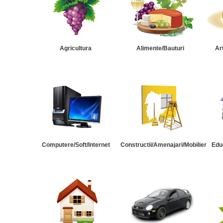
Agricultura
Alimente/Bauturi
Ar
Computere/Soft/Internet
Constructii/Amenajari/Mobilier
Edu