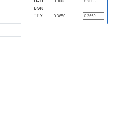
UAH
0.3886
BGN
TRY
0.3650