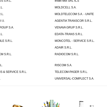
S S.R.L.
Iristel Mol SRL ICS
L.
MOLDCELL S.A.
.L.
MOLDTELECOM S.A. - UNITE
I.I.
AGENTIA TRANSCOR S.R.L.
ROUP S.A.
VENAVA GRUP S.R.L.
L.
EDATA-TRANS S.R.L.
LE S.R.L.
MONCOTEL - SERVICE S.R.L.
.
ADAIR S.R.L.
M S.R.L.
RADIOCOM S.R.L.
L.
RISCOM S.A.
S & SERVICE S.R.L.
TELECOM-PAGER S.R.L.
.
UNIVERSAL-COMPLECT S.A.