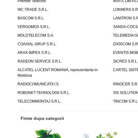
Premier Telecom
INVITCOM-PLU
MC-TRADE S.R.L.
LOKMERA S.R.
BASCOM S.R.L.
LANITRON S.R
VERGOMOS S.R.L.
SANDA-COCIU 
MOLDTELECOM S.A.
TELEMEDIA G
COAXIAL-GRUP S.R.L.
DATACOM S.R.
ARAX-IMPEX S.R.L.
EVENTIS MOBI
RADEON SERVICE S.R.L.
SICRES S.R.L
ALCATEL-LUCENT ROMANIA, reprezentanta in
CARTEL SISTE
Moldova
RADIOCOMUNICATII I.S.
RINOCER S.R.
ROBONET-TEHNOLOGII S.R.L.
SIS SOLUTION
TELECOMMONTAJ S.R.L.
TINCOM S.R.L
Firme dupa categorii