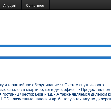
Angajari
Contul meu
у и гарантийное обслуживание : • Cистем спутникового
х каналов в квартире, коттедже, офисе ; • Предоставляем
 гостиниц / ресторанов и т.д. • А также являемся дилером 
и LCD,плазменные панели и др. бытовую технику по дилерс