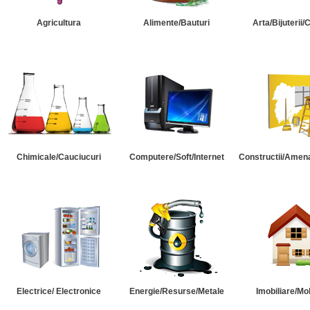
Agricultura
Alimente/Bauturi
Arta/Bijuterii/
Chimicale/Cauciucuri
Computere/Soft/Internet
Constructii/Amena
Electrice/ Electronice
Energie/Resurse/Metale
Imobiliare/Mob