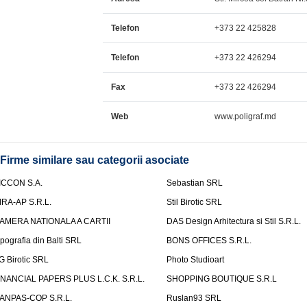
Telefon
+373 22 425828
Telefon
+373 22 426294
Fax
+373 22 426294
Web
www.poligraf.md
Firme similare sau categorii asociate
ICCON S.A.
Sebastian SRL
IRA-AP S.R.L.
Stil Birotic SRL
AMERA NATIONALA A CARTII
DAS Design Arhitectura si Stil S.R.L.
ipografia din Balti SRL
BONS OFFICES S.R.L.
G Birotic SRL
Photo Studioart
INANCIAL PAPERS PLUS L.C.K. S.R.L.
SHOPPING BOUTIQUE S.R.L
ANPAS-COP S.R.L.
Ruslan93 SRL