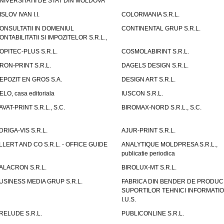
NIVERSITATII DE STAT DIN MOLDOVA
ISLOV IVAN I.I.
COLORMANIA S.R.L.
ONSULTATII IN DOMENIUL
CONTINENTAL GRUP S.R.L.
ONTABILITATII SI IMPOZITELOR S.R.L.,
OPITEC-PLUS S.R.L.
COSMOLABIRINT S.R.L.
RON-PRINT S.R.L.
DAGELS DESIGN S.R.L.
EPOZIT EN GROS S.A.
DESIGN ART S.R.L.
ELO, casa editoriala
IUSCON S.R.L.
AVAT-PRINT S.R.L., S.C.
BIROMAX-NORD S.R.L., S.C.
DRIGA-VIS S.R.L.
AJUR-PRINT S.R.L.
LLERT AND CO S.R.L. - OFFICE GUIDE
ANALYTIQUE MOLDPRESA S.R.L.,
publicatie periodica
ALACRON S.R.L.
BIROLUX-MT S.R.L.
USINESS MEDIA GRUP S.R.L.
FABRICA DIN BENDER DE PRODUC
SUPORTILOR TEHNICI INFORMATI
I.U.S.
RELUDE S.R.L.
PUBLICONLINE S.R.L.