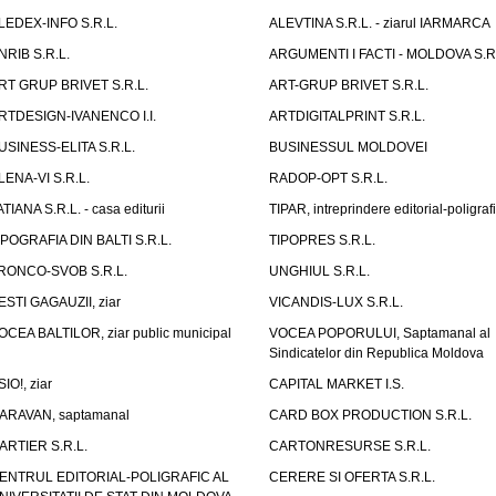
LEDEX-INFO S.R.L.
ALEVTINA S.R.L. - ziarul IARMARCA
NRIB S.R.L.
ARGUMENTI I FACTI - MOLDOVA S.R.
RT GRUP BRIVET S.R.L.
ART-GRUP BRIVET S.R.L.
RTDESIGN-IVANENCO I.I.
ARTDIGITALPRINT S.R.L.
USINESS-ELITA S.R.L.
BUSINESSUL MOLDOVEI
LENA-VI S.R.L.
RADOP-OPT S.R.L.
ATIANA S.R.L. - casa editurii
TIPAR, intreprindere editorial-poligraf
IPOGRAFIA DIN BALTI S.R.L.
TIPOPRES S.R.L.
RONCO-SVOB S.R.L.
UNGHIUL S.R.L.
ESTI GAGAUZII, ziar
VICANDIS-LUX S.R.L.
OCEA BALTILOR, ziar public municipal
VOCEA POPORULUI, Saptamanal al
Sindicatelor din Republica Moldova
SIO!, ziar
CAPITAL MARKET I.S.
ARAVAN, saptamanal
CARD BOX PRODUCTION S.R.L.
ARTIER S.R.L.
CARTONRESURSE S.R.L.
ENTRUL EDITORIAL-POLIGRAFIC AL
CERERE SI OFERTA S.R.L.