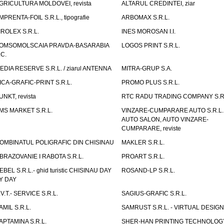
GRICULTURA MOLDOVEI, revista
ALTARUL CREDINTEI, ziar
MPRENTA-FOIL S.R.L., tipografie
ARBOMAX S.R.L.
IROLEX S.R.L.
INES MOROSAN I.I.
OMSOMOLSCAIA PRAVDA-BASARABIA
LOGOS PRINT S.R.L.
.C.
EDIA RESERVE S.R.L. / ziarul ANTENNA
MITRA-GRUP S.A.
ICA-GRAFIC-PRINT S.R.L.
PROMO PLUS S.R.L.
UNKT, revista
RTC RADU TRADING COMPANY S.R.
MS MARKET S.R.L.
VINZARE-CUMPARARE AUTO S.R.L. 
AUTO SALON, AUTO VINZARE-
CUMPARARE, reviste
OMBINATUL POLIGRAFIC DIN CHISINAU
MAKLER S.R.L.
BRAZOVANIE I RABOTA S.R.L.
PROART S.R.L.
EBEL S.R.L.- ghid turistic CHISINAU DAY
ROSAND-LP S.R.L.
Y DAY
.V.T.- SERVICE S.R.L.
SAGIUS-GRAFIC S.R.L.
AMIL S.R.L.
SAMRUST S.R.L. - VIRTUAL DESIGN
APTAMINA S.R.L.
SHER-HAN PRINTING TECHNOLOG