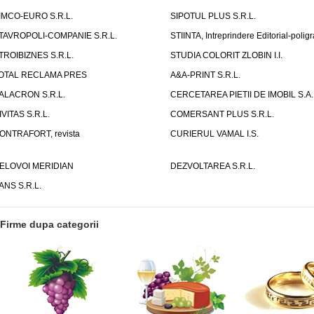
IMCO-EURO S.R.L.
SIPOTUL PLUS S.R.L.
TAVROPOLI-COMPANIE S.R.L.
STIINTA, Intreprindere Editorial-poligr
TROIBIZNES S.R.L.
STUDIA COLORIT ZLOBIN I.I.
OTAL RECLAMA PRES
A&A-PRINT S.R.L.
ALACRON S.R.L.
CERCETAREA PIETII DE IMOBIL S.A.
IVITAS S.R.L.
COMERSANT PLUS S.R.L.
ONTRAFORT, revista
CURIERUL VAMAL I.S.
ELOVOI MERIDIAN
DEZVOLTAREA S.R.L.
ANS S.R.L.
Firme dupa categorii