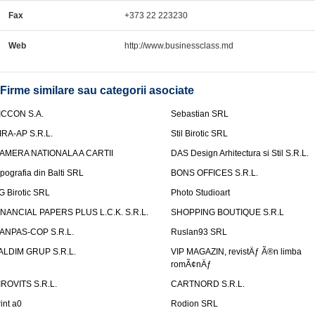
Fax
+373 22 223230
Web
http://www.businessclass.md
Firme similare sau categorii asociate
ICCON S.A.
Sebastian SRL
IRA-AP S.R.L.
Stil Birotic SRL
AMERA NATIONALA A CARTII
DAS Design Arhitectura si Stil S.R.L.
ipografia din Balti SRL
BONS OFFICES S.R.L.
G Birotic SRL
Photo Studioart
INANCIAL PAPERS PLUS L.C.K. S.R.L.
SHOPPING BOUTIQUE S.R.L
ANPAS-COP S.R.L.
Ruslan93 SRL
ALDIM GRUP S.R.L.
VIP MAGAZIN, revistÄƒ Ã®n limba
romÃ¢nÄƒ
IROVITS S.R.L.
CARTNORD S.R.L.
rint a0
Rodion SRL