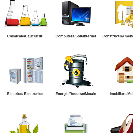
Chimicale/Cauciucuri
Computere/Soft/Internet
Constructii/Amena
Electrice/ Electronice
Energie/Resurse/Metale
Imobiliare/Mob