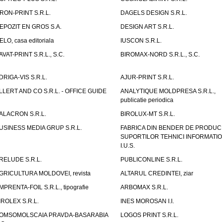
RON-PRINT S.R.L.
DAGELS DESIGN S.R.L.
EPOZIT EN GROS S.A.
DESIGN ART S.R.L.
ELO, casa editoriala
IUSCON S.R.L.
AVAT-PRINT S.R.L., S.C.
BIROMAX-NORD S.R.L., S.C.
DRIGA-VIS S.R.L.
AJUR-PRINT S.R.L.
LLERT AND CO S.R.L. - OFFICE GUIDE
ANALYTIQUE MOLDPRESA S.R.L.,
publicatie periodica
ALACRON S.R.L.
BIROLUX-MT S.R.L.
USINESS MEDIA GRUP S.R.L.
FABRICA DIN BENDER DE PRODUC
SUPORTILOR TEHNICI INFORMATI
I.U.S.
RELUDE S.R.L.
PUBLICONLINE S.R.L.
GRICULTURA MOLDOVEI, revista
ALTARUL CREDINTEI, ziar
MPRENTA-FOIL S.R.L., tipografie
ARBOMAX S.R.L.
IROLEX S.R.L.
INES MOROSAN I.I.
OMSOMOLSCAIA PRAVDA-BASARABIA
LOGOS PRINT S.R.L.