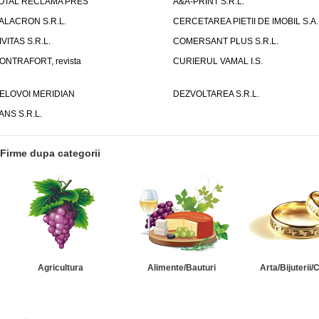
OTAL RECLAMA PRES
A&A-PRINT S.R.L.
ALACRON S.R.L.
CERCETAREA PIETII DE IMOBIL S.A.
IVITAS S.R.L.
COMERSANT PLUS S.R.L.
ONTRAFORT, revista
CURIERUL VAMAL I.S.
ELOVOI MERIDIAN
DEZVOLTAREA S.R.L.
ANS S.R.L.
Firme dupa categorii
Agricultura
Alimente/Bauturi
Arta/Bijuterii/