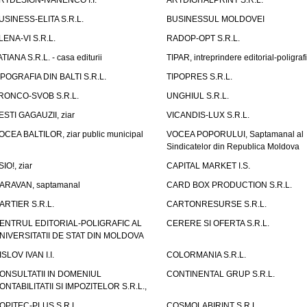
RTDESIGN-IVANENCO I.I.
ARTDIGITALPRINT S.R.L.
USINESS-ELITA S.R.L.
BUSINESSUL MOLDOVEI
LENA-VI S.R.L.
RADOP-OPT S.R.L.
ATIANA S.R.L. - casa editurii
TIPAR, intreprindere editorial-poligraf
IPOGRAFIA DIN BALTI S.R.L.
TIPOPRES S.R.L.
RONCO-SVOB S.R.L.
UNGHIUL S.R.L.
ESTI GAGAUZII, ziar
VICANDIS-LUX S.R.L.
OCEA BALTILOR, ziar public municipal
VOCEA POPORULUI, Saptamanal al
Sindicatelor din Republica Moldova
SIO!, ziar
CAPITAL MARKET I.S.
ARAVAN, saptamanal
CARD BOX PRODUCTION S.R.L.
ARTIER S.R.L.
CARTONRESURSE S.R.L.
ENTRUL EDITORIAL-POLIGRAFIC AL
CERERE SI OFERTA S.R.L.
NIVERSITATII DE STAT DIN MOLDOVA
ISLOV IVAN I.I.
COLORMANIA S.R.L.
ONSULTATII IN DOMENIUL
CONTINENTAL GRUP S.R.L.
ONTABILITATII SI IMPOZITELOR S.R.L.,
OPITEC-PLUS S.R.L.
COSMOLABIRINT S.R.L.