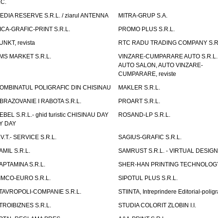
.C.
EDIA RESERVE S.R.L. / ziarul ANTENNA
MITRA-GRUP S.A.
ICA-GRAFIC-PRINT S.R.L.
PROMO PLUS S.R.L.
UNKT, revista
RTC RADU TRADING COMPANY S.R.
MS MARKET S.R.L.
VINZARE-CUMPARARE AUTO S.R.L. 
AUTO SALON, AUTO VINZARE-
CUMPARARE, reviste
OMBINATUL POLIGRAFIC DIN CHISINAU
MAKLER S.R.L.
BRAZOVANIE I RABOTA S.R.L.
PROART S.R.L.
EBEL S.R.L.- ghid turistic CHISINAU DAY
ROSAND-LP S.R.L.
Y DAY
.V.T.- SERVICE S.R.L.
SAGIUS-GRAFIC S.R.L.
AMIL S.R.L.
SAMRUST S.R.L. - VIRTUAL DESIGN
APTAMINA S.R.L.
SHER-HAN PRINTING TECHNOLOG
IMCO-EURO S.R.L.
SIPOTUL PLUS S.R.L.
TAVROPOLI-COMPANIE S.R.L.
STIINTA, Intreprindere Editorial-poligr
TROIBIZNES S.R.L.
STUDIA COLORIT ZLOBIN I.I.