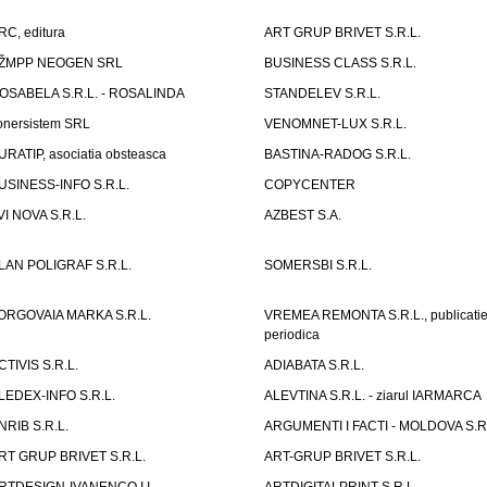
RC, editura
ART GRUP BRIVET S.R.L.
ŽMPP NEOGEN SRL
BUSINESS CLASS S.R.L.
OSABELA S.R.L. - ROSALINDA
STANDELEV S.R.L.
onersistem SRL
VENOMNET-LUX S.R.L.
URATIP, asociatia obsteasca
BASTINA-RADOG S.R.L.
USINESS-INFO S.R.L.
COPYCENTER
VI NOVA S.R.L.
AZBEST S.A.
LAN POLIGRAF S.R.L.
SOMERSBI S.R.L.
ORGOVAIA MARKA S.R.L.
VREMEA REMONTA S.R.L., publicati
periodica
CTIVIS S.R.L.
ADIABATA S.R.L.
LEDEX-INFO S.R.L.
ALEVTINA S.R.L. - ziarul IARMARCA
NRIB S.R.L.
ARGUMENTI I FACTI - MOLDOVA S.R.
RT GRUP BRIVET S.R.L.
ART-GRUP BRIVET S.R.L.