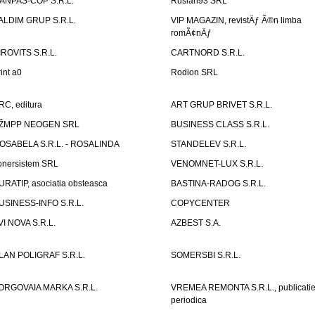
ANPAS-COP S.R.L.
Ruslan93 SRL
ALDIM GRUP S.R.L.
VIP MAGAZIN, revistÄƒ Ã®n limba
romÃ¢nÄƒ
IROVITS S.R.L.
CARTNORD S.R.L.
rint a0
Rodion SRL
RC, editura
ART GRUP BRIVET S.R.L.
ŽMPP NEOGEN SRL
BUSINESS CLASS S.R.L.
OSABELA S.R.L. - ROSALINDA
STANDELEV S.R.L.
onersistem SRL
VENOMNET-LUX S.R.L.
URATIP, asociatia obsteasca
BASTINA-RADOG S.R.L.
USINESS-INFO S.R.L.
COPYCENTER
VI NOVA S.R.L.
AZBEST S.A.
LAN POLIGRAF S.R.L.
SOMERSBI S.R.L.
ORGOVAIA MARKA S.R.L.
VREMEA REMONTA S.R.L., publicati
periodica