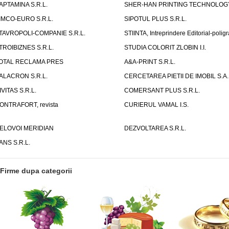
APTAMINA S.R.L.
SHER-HAN PRINTING TECHNOLOG
IMCO-EURO S.R.L.
SIPOTUL PLUS S.R.L.
TAVROPOLI-COMPANIE S.R.L.
STIINTA, Intreprindere Editorial-poligr
TROIBIZNES S.R.L.
STUDIA COLORIT ZLOBIN I.I.
OTAL RECLAMA PRES
A&A-PRINT S.R.L.
ALACRON S.R.L.
CERCETAREA PIETII DE IMOBIL S.A.
IVITAS S.R.L.
COMERSANT PLUS S.R.L.
ONTRAFORT, revista
CURIERUL VAMAL I.S.
ELOVOI MERIDIAN
DEZVOLTAREA S.R.L.
ANS S.R.L.
Firme dupa categorii