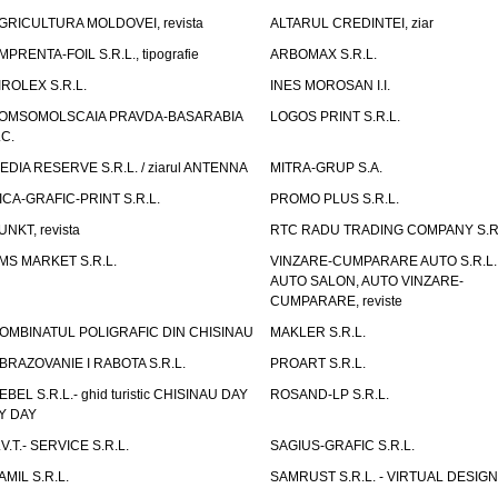
GRICULTURA MOLDOVEI, revista
ALTARUL CREDINTEI, ziar
MPRENTA-FOIL S.R.L., tipografie
ARBOMAX S.R.L.
IROLEX S.R.L.
INES MOROSAN I.I.
OMSOMOLSCAIA PRAVDA-BASARABIA
LOGOS PRINT S.R.L.
.C.
EDIA RESERVE S.R.L. / ziarul ANTENNA
MITRA-GRUP S.A.
ICA-GRAFIC-PRINT S.R.L.
PROMO PLUS S.R.L.
UNKT, revista
RTC RADU TRADING COMPANY S.R.
MS MARKET S.R.L.
VINZARE-CUMPARARE AUTO S.R.L. 
AUTO SALON, AUTO VINZARE-
CUMPARARE, reviste
OMBINATUL POLIGRAFIC DIN CHISINAU
MAKLER S.R.L.
BRAZOVANIE I RABOTA S.R.L.
PROART S.R.L.
EBEL S.R.L.- ghid turistic CHISINAU DAY
ROSAND-LP S.R.L.
Y DAY
.V.T.- SERVICE S.R.L.
SAGIUS-GRAFIC S.R.L.
AMIL S.R.L.
SAMRUST S.R.L. - VIRTUAL DESIGN