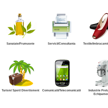
Sanatate/Frumusete
Servicii/Consultanta
Textile/Imbracami
Turism/ Sport/ Divertisment
Comunicatii/Telecomunicatii
Industrie Prel
Echipame