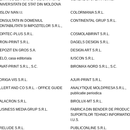
NIVERSITATII DE STAT DIN MOLDOVA
ISLOV IVAN I.I.
COLORMANIA S.R.L.
ONSULTATII IN DOMENIUL
CONTINENTAL GRUP S.R.L.
ONTABILITATII SI IMPOZITELOR S.R.L.,
OPITEC-PLUS S.R.L.
COSMOLABIRINT S.R.L.
RON-PRINT S.R.L.
DAGELS DESIGN S.R.L.
EPOZIT EN GROS S.A.
DESIGN ART S.R.L.
ELO, casa editoriala
IUSCON S.R.L.
AVAT-PRINT S.R.L., S.C.
BIROMAX-NORD S.R.L., S.C.
DRIGA-VIS S.R.L.
AJUR-PRINT S.R.L.
LLERT AND CO S.R.L. - OFFICE GUIDE
ANALYTIQUE MOLDPRESA S.R.L.,
publicatie periodica
ALACRON S.R.L.
BIROLUX-MT S.R.L.
USINESS MEDIA GRUP S.R.L.
FABRICA DIN BENDER DE PRODUC
SUPORTILOR TEHNICI INFORMATI
I.U.S.
RELUDE S.R.L.
PUBLICONLINE S.R.L.