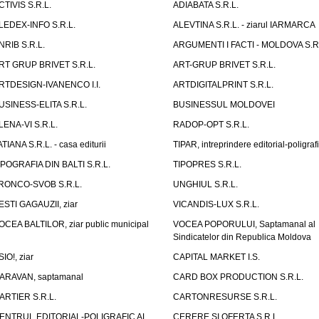
CTIVIS S.R.L.
ADIABATA S.R.L.
LEDEX-INFO S.R.L.
ALEVTINA S.R.L. - ziarul IARMARCA
NRIB S.R.L.
ARGUMENTI I FACTI - MOLDOVA S.R.
RT GRUP BRIVET S.R.L.
ART-GRUP BRIVET S.R.L.
RTDESIGN-IVANENCO I.I.
ARTDIGITALPRINT S.R.L.
USINESS-ELITA S.R.L.
BUSINESSUL MOLDOVEI
LENA-VI S.R.L.
RADOP-OPT S.R.L.
ATIANA S.R.L. - casa editurii
TIPAR, intreprindere editorial-poligraf
IPOGRAFIA DIN BALTI S.R.L.
TIPOPRES S.R.L.
RONCO-SVOB S.R.L.
UNGHIUL S.R.L.
ESTI GAGAUZII, ziar
VICANDIS-LUX S.R.L.
OCEA BALTILOR, ziar public municipal
VOCEA POPORULUI, Saptamanal al
Sindicatelor din Republica Moldova
SIO!, ziar
CAPITAL MARKET I.S.
ARAVAN, saptamanal
CARD BOX PRODUCTION S.R.L.
ARTIER S.R.L.
CARTONRESURSE S.R.L.
ENTRUL EDITORIAL-POLIGRAFIC AL
CERERE SI OFERTA S.R.L.