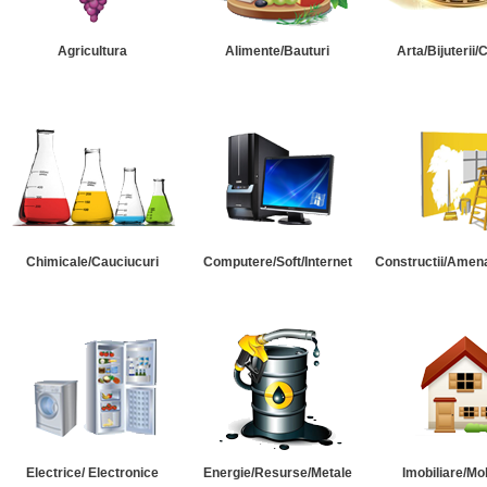
Agricultura
Alimente/Bauturi
Arta/Bijuterii/
Chimicale/Cauciucuri
Computere/Soft/Internet
Constructii/Amena
Electrice/ Electronice
Energie/Resurse/Metale
Imobiliare/Mob