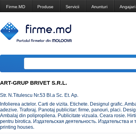
Firme.MD
Produse
Servicii
Anunturi
Angajari
ART-GRUP BRIVET S.R.L.
Str. N.Titulescu Nr.53 Bl.a Sc. Et. Ap.
Infolierea actelor. Carti de vizita. Etichete. Designul grafic. Amb
adezive. Traforaj. Panotaj publicitar: firme, panouri, placi. Desig
Ambalaj din polipropilena. Publicitate vizuala. Ceara rosie. Hirti
pentru birotica. Издательская деятельность. Издательства и 
printing houses.