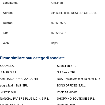
Localitatea
Chisinau
Adresa
Str. N.Titulescu Nr.53 Bl.a Sc. Et. Ap.
Telefon
022636500
Fax
022558432
Web
http://
Firme similare sau categorii asociate
ICCON S.A.
Sebastian SRL
IRA-AP S.R.L.
Stil Birotic SRL
AMERA NATIONALA A CARTII
DAS Design Arhitectura si Stil S.R.L.
ipografia din Balti SRL
BONS OFFICES S.R.L.
G Birotic SRL
Photo Studioart
INANCIAL PAPERS PLUS L.C.K. S.R.L.
SHOPPING BOUTIQUE S.R.L