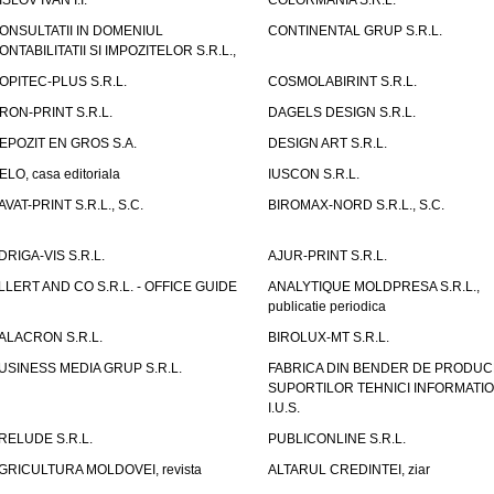
ISLOV IVAN I.I.
COLORMANIA S.R.L.
ONSULTATII IN DOMENIUL
CONTINENTAL GRUP S.R.L.
ONTABILITATII SI IMPOZITELOR S.R.L.,
OPITEC-PLUS S.R.L.
COSMOLABIRINT S.R.L.
RON-PRINT S.R.L.
DAGELS DESIGN S.R.L.
EPOZIT EN GROS S.A.
DESIGN ART S.R.L.
ELO, casa editoriala
IUSCON S.R.L.
AVAT-PRINT S.R.L., S.C.
BIROMAX-NORD S.R.L., S.C.
DRIGA-VIS S.R.L.
AJUR-PRINT S.R.L.
LLERT AND CO S.R.L. - OFFICE GUIDE
ANALYTIQUE MOLDPRESA S.R.L.,
publicatie periodica
ALACRON S.R.L.
BIROLUX-MT S.R.L.
USINESS MEDIA GRUP S.R.L.
FABRICA DIN BENDER DE PRODUC
SUPORTILOR TEHNICI INFORMATI
I.U.S.
RELUDE S.R.L.
PUBLICONLINE S.R.L.
GRICULTURA MOLDOVEI, revista
ALTARUL CREDINTEI, ziar