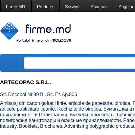
Firme.MD
Produse
Servicii
Anunturi
Angajari
ARTECOPAC S.R.L.
Str. Decebal Nr.99 Bl. Sc. Et. Ap.806
Ambalaj din carton gofrat.Hirtie, articole de papetarie, birotica. 
articole publicitare tiparite. Rechizite de birotica. Бумага, к
принадлежности.Полиграфия. Буклеты, проспекты, брошю
полиграфия.Канцтовары и офисные принадлежности. Paper, st
industry. Booklets, Brochures, Advertising polygraphic products.