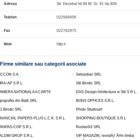
Adresa
Str. Decebal Nr.99 Bl. Sc. Et. Ap.806
Telefon
022569456
Fax
022762975
Web
http://
Firme similare sau categorii asociate
ICCON S.A.
Sebastian SRL
IRA-AP S.R.L.
Stil Birotic SRL
AMERA NATIONALA A CARTII
DAS Design Arhitectura si Stil S.R.L.
ipografia din Balti SRL
BONS OFFICES S.R.L.
G Birotic SRL
Photo Studioart
INANCIAL PAPERS PLUS L.C.K. S.R.L.
SHOPPING BOUTIQUE S.R.L
ANPAS-COP S.R.L.
Ruslan93 SRL
ALDIM GRUP S.R.L.
VIP MAGAZIN, revistÄƒ Ã®n limba