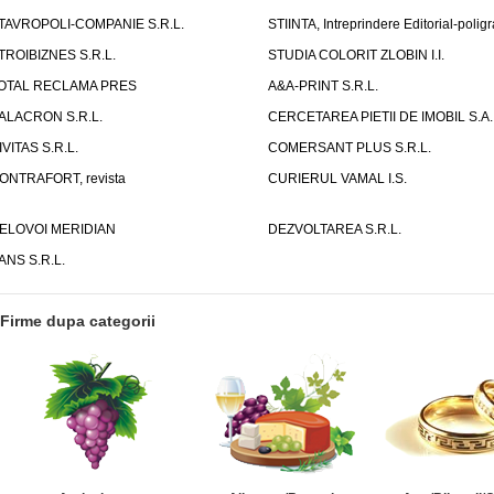
TAVROPOLI-COMPANIE S.R.L.
STIINTA, Intreprindere Editorial-poligr
TROIBIZNES S.R.L.
STUDIA COLORIT ZLOBIN I.I.
OTAL RECLAMA PRES
A&A-PRINT S.R.L.
ALACRON S.R.L.
CERCETAREA PIETII DE IMOBIL S.A.
IVITAS S.R.L.
COMERSANT PLUS S.R.L.
ONTRAFORT, revista
CURIERUL VAMAL I.S.
ELOVOI MERIDIAN
DEZVOLTAREA S.R.L.
ANS S.R.L.
Firme dupa categorii