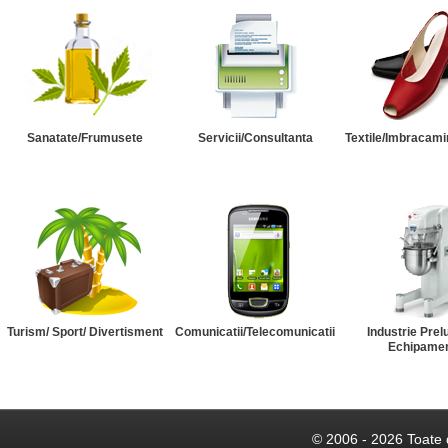
Sanatate/Frumusete
Servicii/Consultanta
Textile/Imbracami
Turism/ Sport/ Divertisment
Comunicatii/Telecomunicatii
Industrie Prel
Echipame
© 2006 - 2026 Toate 