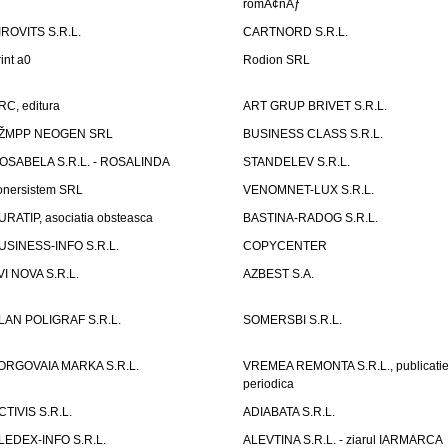
romÃ¢nÄƒ
IROVITS S.R.L.
CARTNORD S.R.L.
rint a0
Rodion SRL
RC, editura
ART GRUP BRIVET S.R.L.
ŽMPP NEOGEN SRL
BUSINESS CLASS S.R.L.
OSABELA S.R.L. - ROSALINDA
STANDELEV S.R.L.
onersistem SRL
VENOMNET-LUX S.R.L.
URATIP, asociatia obsteasca
BASTINA-RADOG S.R.L.
USINESS-INFO S.R.L.
COPYCENTER
VI NOVA S.R.L.
AZBEST S.A.
LAN POLIGRAF S.R.L.
SOMERSBI S.R.L.
ORGOVAIA MARKA S.R.L.
VREMEA REMONTA S.R.L., publicati
periodica
CTIVIS S.R.L.
ADIABATA S.R.L.
LEDEX-INFO S.R.L.
ALEVTINA S.R.L. - ziarul IARMARCA