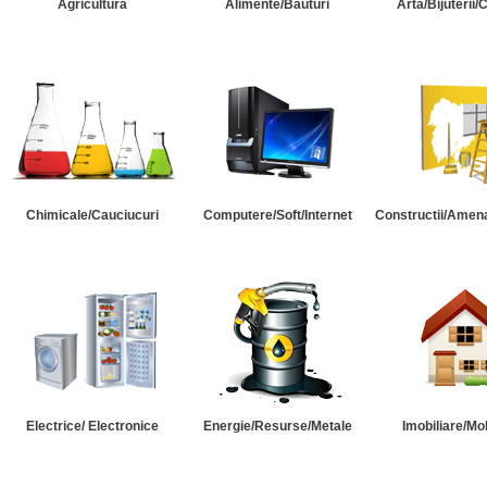
Agricultura
Alimente/Bauturi
Arta/Bijuterii/
Chimicale/Cauciucuri
Computere/Soft/Internet
Constructii/Amena
Electrice/ Electronice
Energie/Resurse/Metale
Imobiliare/Mob