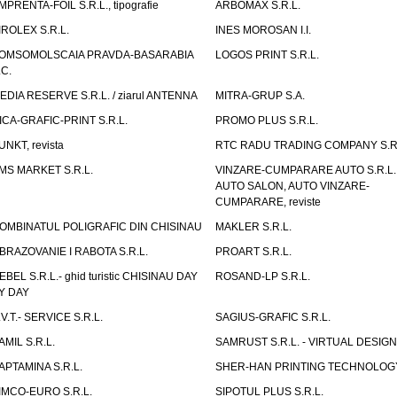
MPRENTA-FOIL S.R.L., tipografie
ARBOMAX S.R.L.
IROLEX S.R.L.
INES MOROSAN I.I.
OMSOMOLSCAIA PRAVDA-BASARABIA
LOGOS PRINT S.R.L.
.C.
EDIA RESERVE S.R.L. / ziarul ANTENNA
MITRA-GRUP S.A.
ICA-GRAFIC-PRINT S.R.L.
PROMO PLUS S.R.L.
UNKT, revista
RTC RADU TRADING COMPANY S.R.
MS MARKET S.R.L.
VINZARE-CUMPARARE AUTO S.R.L. 
AUTO SALON, AUTO VINZARE-
CUMPARARE, reviste
OMBINATUL POLIGRAFIC DIN CHISINAU
MAKLER S.R.L.
BRAZOVANIE I RABOTA S.R.L.
PROART S.R.L.
EBEL S.R.L.- ghid turistic CHISINAU DAY
ROSAND-LP S.R.L.
Y DAY
.V.T.- SERVICE S.R.L.
SAGIUS-GRAFIC S.R.L.
AMIL S.R.L.
SAMRUST S.R.L. - VIRTUAL DESIGN
APTAMINA S.R.L.
SHER-HAN PRINTING TECHNOLOG
IMCO-EURO S.R.L.
SIPOTUL PLUS S.R.L.