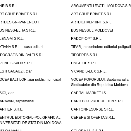
NRIB S.R.L.
ARGUMENTI I FACTI - MOLDOVA S.R.
RT GRUP BRIVET S.R.L.
ART-GRUP BRIVET S.R.L.
RTDESIGN-IVANENCO I.I.
ARTDIGITALPRINT S.R.L.
USINESS-ELITA S.R.L.
BUSINESSUL MOLDOVEI
LENA-VI S.R.L.
RADOP-OPT S.R.L.
ATIANA S.R.L. - casa editurii
TIPAR, intreprindere editorial-poligraf
IPOGRAFIA DIN BALTI S.R.L.
TIPOPRES S.R.L.
RONCO-SVOB S.R.L.
UNGHIUL S.R.L.
ESTI GAGAUZII, ziar
VICANDIS-LUX S.R.L.
OCEA BALTILOR, ziar public municipal
VOCEA POPORULUI, Saptamanal al
Sindicatelor din Republica Moldova
SIO!, ziar
CAPITAL MARKET I.S.
ARAVAN, saptamanal
CARD BOX PRODUCTION S.R.L.
ARTIER S.R.L.
CARTONRESURSE S.R.L.
ENTRUL EDITORIAL-POLIGRAFIC AL
CERERE SI OFERTA S.R.L.
NIVERSITATII DE STAT DIN MOLDOVA