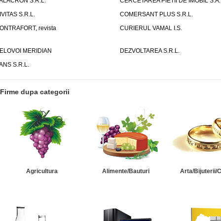
ALACRON S.R.L.
CERCETAREA PIETII DE IMOBIL S.A.
IVITAS S.R.L.
COMERSANT PLUS S.R.L.
ONTRAFORT, revista
CURIERUL VAMAL I.S.
ELOVOI MERIDIAN
DEZVOLTAREA S.R.L.
ANS S.R.L.
Firme dupa categorii
Agricultura
Alimente/Bauturi
Arta/Bijuterii/