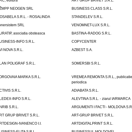
RC, editura
ART GRUP BRIVET S.R.L.
ŽMPP NEOGEN SRL
BUSINESS CLASS S.R.L.
OSABELA S.R.L. - ROSALINDA
STANDELEV S.R.L.
onersistem SRL
VENOMNET-LUX S.R.L.
URATIP, asociatia obsteasca
BASTINA-RADOG S.R.L.
USINESS-INFO S.R.L.
COPYCENTER
VI NOVA S.R.L.
AZBEST S.A.
LAN POLIGRAF S.R.L.
SOMERSBI S.R.L.
ORGOVAIA MARKA S.R.L.
VREMEA REMONTA S.R.L., publicati
periodica
CTIVIS S.R.L.
ADIABATA S.R.L.
LEDEX-INFO S.R.L.
ALEVTINA S.R.L. - ziarul IARMARCA
NRIB S.R.L.
ARGUMENTI I FACTI - MOLDOVA S.R.
RT GRUP BRIVET S.R.L.
ART-GRUP BRIVET S.R.L.
RTDESIGN-IVANENCO I.I.
ARTDIGITALPRINT S.R.L.
USINESS-ELITA S.R.L.
BUSINESSUL MOLDOVEI