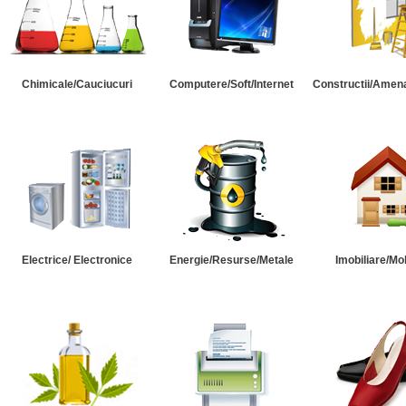
Chimicale/Cauciucuri
Computere/Soft/Internet
Constructii/Amena
Electrice/ Electronice
Energie/Resurse/Metale
Imobiliare/Mob