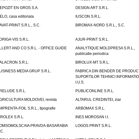
EPOZIT EN GROS S.A.
DESIGN ART S.R.L.
ELO, casa editoriala
IUSCON S.R.L.
AVAT-PRINT S.R.L., S.C.
BIROMAX-NORD S.R.L., S.C.
DRIGA-VIS S.R.L.
AJUR-PRINT S.R.L.
LLERT AND CO S.R.L. - OFFICE GUIDE
ANALYTIQUE MOLDPRESA S.R.L.,
publicatie periodica
ALACRON S.R.L.
BIROLUX-MT S.R.L.
USINESS MEDIA GRUP S.R.L.
FABRICA DIN BENDER DE PRODUC
SUPORTILOR TEHNICI INFORMATI
I.U.S.
RELUDE S.R.L.
PUBLICONLINE S.R.L.
GRICULTURA MOLDOVEI, revista
ALTARUL CREDINTEI, ziar
MPRENTA-FOIL S.R.L., tipografie
ARBOMAX S.R.L.
IROLEX S.R.L.
INES MOROSAN I.I.
OMSOMOLSCAIA PRAVDA-BASARABIA
LOGOS PRINT S.R.L.
.C.