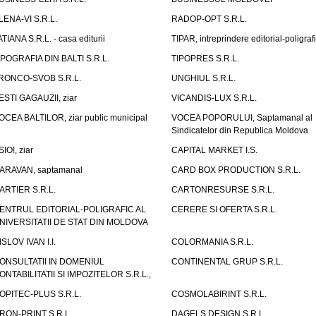
LENA-VI S.R.L.
RADOP-OPT S.R.L.
ATIANA S.R.L. - casa editurii
TIPAR, intreprindere editorial-poligraf
IPOGRAFIA DIN BALTI S.R.L.
TIPOPRES S.R.L.
RONCO-SVOB S.R.L.
UNGHIUL S.R.L.
ESTI GAGAUZII, ziar
VICANDIS-LUX S.R.L.
OCEA BALTILOR, ziar public municipal
VOCEA POPORULUI, Saptamanal al
Sindicatelor din Republica Moldova
SIO!, ziar
CAPITAL MARKET I.S.
ARAVAN, saptamanal
CARD BOX PRODUCTION S.R.L.
ARTIER S.R.L.
CARTONRESURSE S.R.L.
ENTRUL EDITORIAL-POLIGRAFIC AL
CERERE SI OFERTA S.R.L.
NIVERSITATII DE STAT DIN MOLDOVA
ISLOV IVAN I.I.
COLORMANIA S.R.L.
ONSULTATII IN DOMENIUL
CONTINENTAL GRUP S.R.L.
ONTABILITATII SI IMPOZITELOR S.R.L.,
OPITEC-PLUS S.R.L.
COSMOLABIRINT S.R.L.
RON-PRINT S.R.L.
DAGELS DESIGN S.R.L.