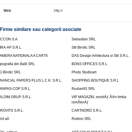
Web
http://
Firme similare sau categorii asociate
ICCON S.A.
Sebastian SRL
IRA-AP S.R.L.
Stil Birotic SRL
AMERA NATIONALA A CARTII
DAS Design Arhitectura si Stil S.R.L.
ipografia din Balti SRL
BONS OFFICES S.R.L.
G Birotic SRL
Photo Studioart
INANCIAL PAPERS PLUS L.C.K. S.R.L.
SHOPPING BOUTIQUE S.R.L
ANPAS-COP S.R.L.
Ruslan93 SRL
ALDIM GRUP S.R.L.
VIP MAGAZIN, revistÄƒ Ã®n limba
romÃ¢nÄƒ
IROVITS S.R.L.
CARTNORD S.R.L.
rint a0
Rodion SRL