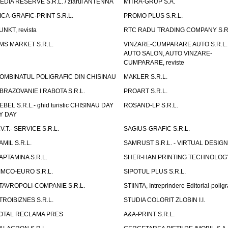
EDIA RESERVE S.R.L. / ziarul ANTENNA
MITRA-GRUP S.A.
ICA-GRAFIC-PRINT S.R.L.
PROMO PLUS S.R.L.
UNKT, revista
RTC RADU TRADING COMPANY S.R.
MS MARKET S.R.L.
VINZARE-CUMPARARE AUTO S.R.L. 
AUTO SALON, AUTO VINZARE-
CUMPARARE, reviste
OMBINATUL POLIGRAFIC DIN CHISINAU
MAKLER S.R.L.
BRAZOVANIE I RABOTA S.R.L.
PROART S.R.L.
EBEL S.R.L.- ghid turistic CHISINAU DAY
ROSAND-LP S.R.L.
Y DAY
.V.T.- SERVICE S.R.L.
SAGIUS-GRAFIC S.R.L.
AMIL S.R.L.
SAMRUST S.R.L. - VIRTUAL DESIGN
APTAMINA S.R.L.
SHER-HAN PRINTING TECHNOLOG
IMCO-EURO S.R.L.
SIPOTUL PLUS S.R.L.
TAVROPOLI-COMPANIE S.R.L.
STIINTA, Intreprindere Editorial-poligr
TROIBIZNES S.R.L.
STUDIA COLORIT ZLOBIN I.I.
OTAL RECLAMA PRES
A&A-PRINT S.R.L.