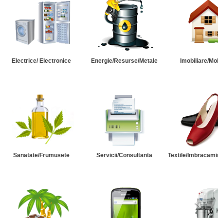
Electrice/ Electronice
Energie/Resurse/Metale
Imobiliare/Mob
Sanatate/Frumusete
Servicii/Consultanta
Textile/Imbracami