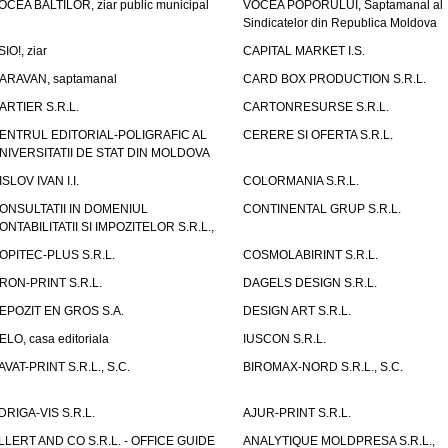
OCEA BALTILOR, ziar public municipal
VOCEA POPORULUI, Saptamanal al
Sindicatelor din Republica Moldova
SIO!, ziar
CAPITAL MARKET I.S.
ARAVAN, saptamanal
CARD BOX PRODUCTION S.R.L.
ARTIER S.R.L.
CARTONRESURSE S.R.L.
ENTRUL EDITORIAL-POLIGRAFIC AL
CERERE SI OFERTA S.R.L.
NIVERSITATII DE STAT DIN MOLDOVA
ISLOV IVAN I.I.
COLORMANIA S.R.L.
ONSULTATII IN DOMENIUL
CONTINENTAL GRUP S.R.L.
ONTABILITATII SI IMPOZITELOR S.R.L.,
OPITEC-PLUS S.R.L.
COSMOLABIRINT S.R.L.
RON-PRINT S.R.L.
DAGELS DESIGN S.R.L.
EPOZIT EN GROS S.A.
DESIGN ART S.R.L.
ELO, casa editoriala
IUSCON S.R.L.
AVAT-PRINT S.R.L., S.C.
BIROMAX-NORD S.R.L., S.C.
DRIGA-VIS S.R.L.
AJUR-PRINT S.R.L.
LLERT AND CO S.R.L. - OFFICE GUIDE
ANALYTIQUE MOLDPRESA S.R.L.,