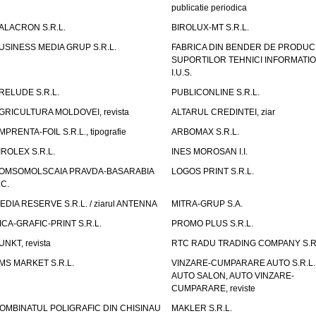
publicatie periodica
ALACRON S.R.L.
BIROLUX-MT S.R.L.
USINESS MEDIA GRUP S.R.L.
FABRICA DIN BENDER DE PRODUC
SUPORTILOR TEHNICI INFORMATI
I.U.S.
RELUDE S.R.L.
PUBLICONLINE S.R.L.
GRICULTURA MOLDOVEI, revista
ALTARUL CREDINTEI, ziar
MPRENTA-FOIL S.R.L., tipografie
ARBOMAX S.R.L.
IROLEX S.R.L.
INES MOROSAN I.I.
OMSOMOLSCAIA PRAVDA-BASARABIA
LOGOS PRINT S.R.L.
.C.
EDIA RESERVE S.R.L. / ziarul ANTENNA
MITRA-GRUP S.A.
ICA-GRAFIC-PRINT S.R.L.
PROMO PLUS S.R.L.
UNKT, revista
RTC RADU TRADING COMPANY S.R.
MS MARKET S.R.L.
VINZARE-CUMPARARE AUTO S.R.L. 
AUTO SALON, AUTO VINZARE-
CUMPARARE, reviste
OMBINATUL POLIGRAFIC DIN CHISINAU
MAKLER S.R.L.