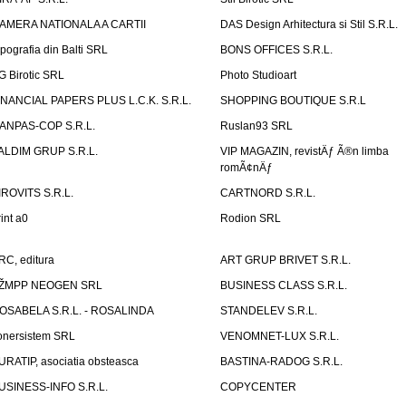
AMERA NATIONALA A CARTII
DAS Design Arhitectura si Stil S.R.L.
ipografia din Balti SRL
BONS OFFICES S.R.L.
G Birotic SRL
Photo Studioart
INANCIAL PAPERS PLUS L.C.K. S.R.L.
SHOPPING BOUTIQUE S.R.L
ANPAS-COP S.R.L.
Ruslan93 SRL
ALDIM GRUP S.R.L.
VIP MAGAZIN, revistÄƒ Ã®n limba
romÃ¢nÄƒ
IROVITS S.R.L.
CARTNORD S.R.L.
rint a0
Rodion SRL
RC, editura
ART GRUP BRIVET S.R.L.
ŽMPP NEOGEN SRL
BUSINESS CLASS S.R.L.
OSABELA S.R.L. - ROSALINDA
STANDELEV S.R.L.
onersistem SRL
VENOMNET-LUX S.R.L.
URATIP, asociatia obsteasca
BASTINA-RADOG S.R.L.
USINESS-INFO S.R.L.
COPYCENTER