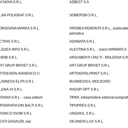
VI NOVA S.R.L.
AZBEST S.A.
LAN POLIGRAF S.R.L.
SOMERSBI S.R.L.
ORGOVAIA MARKA S.R.L.
VREMEA REMONTA S.R.L., publicati
periodica
CTIVIS S.R.L.
ADIABATA S.R.L.
LEDEX-INFO S.R.L.
ALEVTINA S.R.L. - ziarul IARMARCA
NRIB S.R.L.
ARGUMENTI I FACTI - MOLDOVA S.R.
RT GRUP BRIVET S.R.L.
ART-GRUP BRIVET S.R.L.
RTDESIGN-IVANENCO I.I.
ARTDIGITALPRINT S.R.L.
USINESS-ELITA S.R.L.
BUSINESSUL MOLDOVEI
LENA-VI S.R.L.
RADOP-OPT S.R.L.
ATIANA S.R.L. - casa editurii
TIPAR, intreprindere editorial-poligraf
IPOGRAFIA DIN BALTI S.R.L.
TIPOPRES S.R.L.
RONCO-SVOB S.R.L.
UNGHIUL S.R.L.
ESTI GAGAUZII, ziar
VICANDIS-LUX S.R.L.