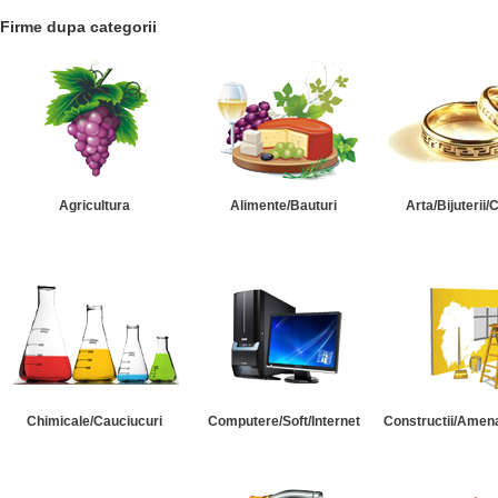
Firme dupa categorii
Agricultura
Alimente/Bauturi
Arta/Bijuterii/
Chimicale/Cauciucuri
Computere/Soft/Internet
Constructii/Amena