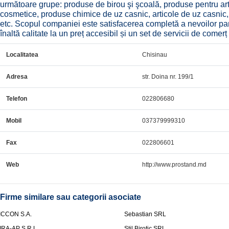
următoare grupe: produse de birou şi şcoală, produse pentru art
cosmetice, produse chimice de uz casnic, articole de uz casnic,
etc. Scopul companiei este satisfacerea completă a nevoilor par
înaltă calitate la un preț accesibil și un set de servicii de comerț 
Localitatea
Chisinau
Adresa
str. Doina nr. 199/1
Telefon
022806680
Mobil
037379999310
Fax
022806601
Web
http://www.prostand.md
Firme similare sau categorii asociate
ICCON S.A.
Sebastian SRL
IRA-AP S.R.L.
Stil Birotic SRL