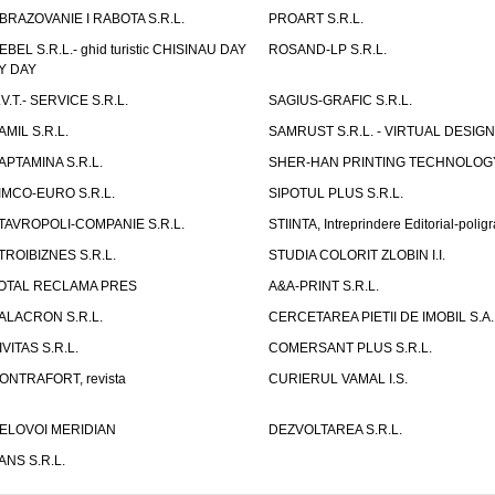
BRAZOVANIE I RABOTA S.R.L.
PROART S.R.L.
EBEL S.R.L.- ghid turistic CHISINAU DAY
ROSAND-LP S.R.L.
Y DAY
.V.T.- SERVICE S.R.L.
SAGIUS-GRAFIC S.R.L.
AMIL S.R.L.
SAMRUST S.R.L. - VIRTUAL DESIGN
APTAMINA S.R.L.
SHER-HAN PRINTING TECHNOLOG
IMCO-EURO S.R.L.
SIPOTUL PLUS S.R.L.
TAVROPOLI-COMPANIE S.R.L.
STIINTA, Intreprindere Editorial-poligr
TROIBIZNES S.R.L.
STUDIA COLORIT ZLOBIN I.I.
OTAL RECLAMA PRES
A&A-PRINT S.R.L.
ALACRON S.R.L.
CERCETAREA PIETII DE IMOBIL S.A.
IVITAS S.R.L.
COMERSANT PLUS S.R.L.
ONTRAFORT, revista
CURIERUL VAMAL I.S.
ELOVOI MERIDIAN
DEZVOLTAREA S.R.L.
ANS S.R.L.