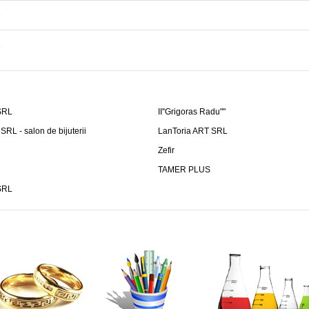
6
6
 SRL
II''Grigoras Radu""
RL - salon de bijuterii
LanToria ART SRL
Zefir
TAMER PLUS
 SRL