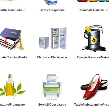
ta/Bijuterii/Cadouri
Birotica/Papeterie
Chimicale/Cauciucuri
catie/Training/Media
Electrice/ Electronice
Energie/Resurse/Metal
natate/Frumusete
Servicii/Consultanta
Textile/Imbracaminte/Inc