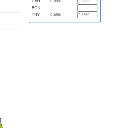
UAH
0.3886
BGN
TRY
0.3650