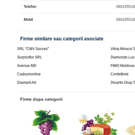
Telefon
06010551
Mobil
06010551
Firme similare sau categorii asociate
SRL "CMV Succes"
Vitraj-Miracol
Surprizflor SRL
Diamonds Lux S
Avenue MD
FIMO Moldova
Cadourionline
Confettimd
Diamant Art
Dioartis Grup
Firme dupa categorii