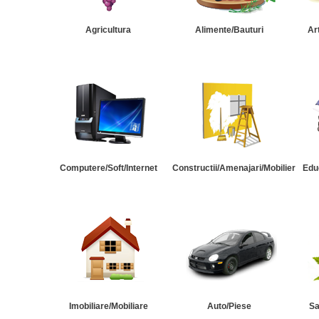
Agricultura
Alimente/Bauturi
Ar
Computere/Soft/Internet
Constructii/Amenajari/Mobilier
Edu
Imobiliare/Mobiliare
Auto/Piese
Sa