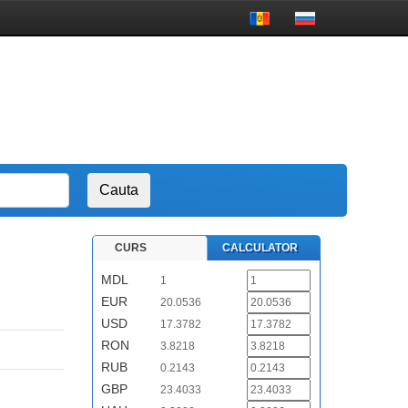
CURS
CALCULATOR
MDL
1
EUR
20.0536
USD
17.3782
RON
3.8218
RUB
0.2143
GBP
23.4033