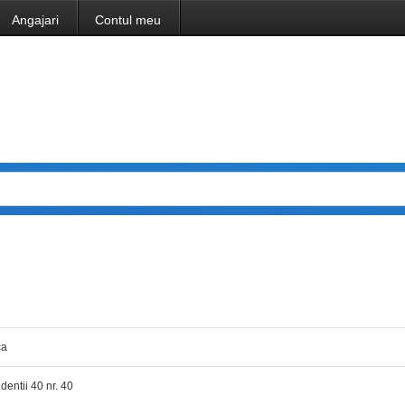
Angajari
Contul meu
ca
dentii 40 nr. 40