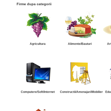
Firme dupa categorii
Agricultura
Alimente/Bauturi
Ar
Computere/Soft/Internet
Constructii/Amenajari/Mobilier
Edu