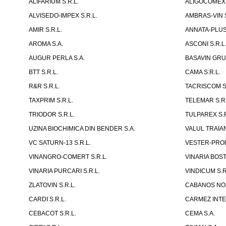
ALIFARIUM S.R.L.
ALIGOCOMEX 
ALVISEDO-IMPEX S.R.L.
AMBRAS-VIN S
AMIR S.R.L.
ANNATA-PLUS 
AROMA S.A.
ASCONI S.R.L
AUGUR PERLA S.A.
BASAVIN GRUP
BTT S.R.L.
CAMA S.R.L.
R&R S.R.L.
TACRISCOM S.
TAXPRIM S.R.L.
TELEMAR S.R.
TRIODOR S.R.L.
TULPAREX S.R
UZINA BIOCHIMICA DIN BENDER S.A.
VALUL TRAIAN
VC SATURN-13 S.R.L.
VESTER-PROD
VINANGRO-COMERT S.R.L.
VINARIA BOST
VINARIA PURCARI S.R.L.
VINDICUM S.R
ZLATOVIN S.R.L.
CABANOS NOR
CARDI S.R.L.
CARMEZ INTE
CEBACOT S.R.L.
CEMA S.A.