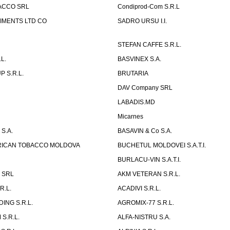
ACCO SRL
Condiprod-Com S.R.L
IMENTS LTD CO
SADRO URSU I.I.
STEFAN CAFFE S.R.L.
L.
BASVINEX S.A.
 S.R.L.
BRUTARIA
DAV Company SRL
LABADIS.MD
Micarnes
S.A.
BASAVIN & Co S.A.
ERICAN TOBACCO MOLDOVA
BUCHETUL MOLDOVEI S.A.T.I.
BURLACU-VIN S.A.T.I.
x SRL
AKM VETERAN S.R.L.
R.L.
ACADIVI S.R.L.
ING S.R.L.
AGROMIX-77 S.R.L.
S.R.L.
ALFA-NISTRU S.A.