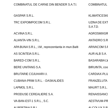
COMBINATUL DE CARNE DIN BENDER S.A.T.I.
COMBINATUL D
GASPAR S.R.L.
KLIMATICESKIE 
TRC EXPOIMPOCOM S.R.L.
UZINA DE EX
S.A.T.D.
ACVINA S.R.L.
AGROSMIXGRUP
ALIANTA-VIN S.R.L.
ANTADRO S.R.
APA BUNA S.R.L., I.M., reprezentanta in mun.Balti
ARIVACOM S.R
AS SCINTEIA S.R.L.
AUR ALB S.A.
BARED-COM S.R.L.
BASARABIA LW
BERE UNITANG S.A.
BIRUINTA, coop
BRUTARIE COJUHARI I.I.
CARDIAX-PLUS
CUBANA-PRIM S.R.L. - DASKALIDES
FRANZELUTA 
LAPMOL S.R.L.
MAURT S.R.L.
PRODUSE CEREALIERE S.A.
RENAISSANCE
VA-BAN-EST-1 S.R.L., S.C.
AESTIVUM-PRI
ALBERTINA S.R.L.
ALCOLUX S.R.