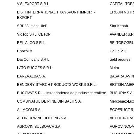
V.S.-EXPORT S.R.L.
CAPITAL TOB
E.S.H.INTERNATIONAL TRANSPORT, IMPORT-
ERGUN NUTR
EXPORT
SRL "Aliment Ulei"
Star Kebab
VioTop SRL ICETOP
AVANDER S.R.
BEL-ALCO S.R.L.
BELTOROGRUP
Chocolife
Colun V.I.I.
DavCompany S.R.L.
geld progres
LATO SUCCES S.R.L.
Metro
BARZA ALBA S.A.
BASARAB-VIN 
BENDERY STARCH PRODUCTS WORKS S.R.L.
BRITISH AM
BUCOVAT S.R.L., intreprinderea de produse cerealiere
BUCURIA S.A.
COMBINATUL DE PIINE DIN BALTI S.A.
Mercomez-Lu
ALIMCOM S.A.
ECOFRUCT S.
ACOREX WINE HOLDING S.A.
ACOREX-TRAD
AGROVIN BULBOACA S.A.
AGROVINCOM 