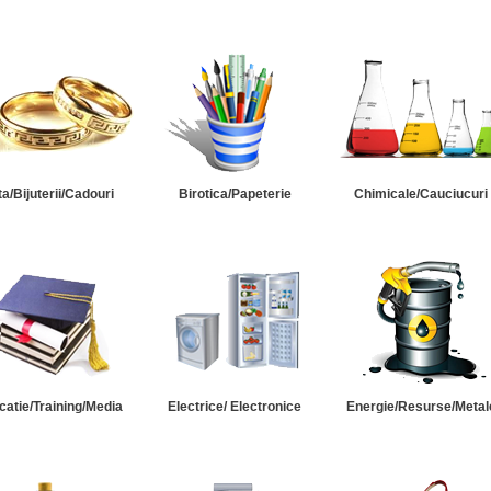
ta/Bijuterii/Cadouri
Birotica/Papeterie
Chimicale/Cauciucuri
catie/Training/Media
Electrice/ Electronice
Energie/Resurse/Metal