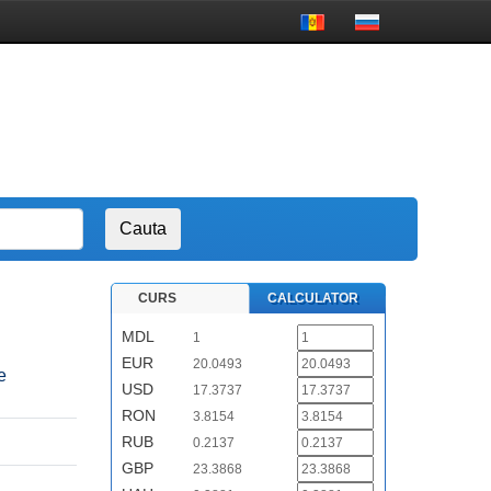
CURS
CALCULATOR
MDL
1
EUR
20.0493
e
USD
17.3737
RON
3.8154
RUB
0.2137
GBP
23.3868