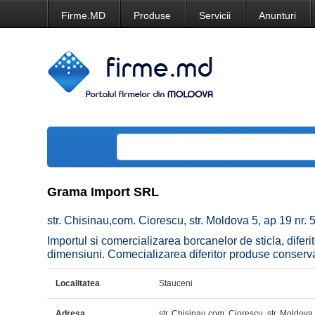
Firme.MD
Produse
Servicii
Anunturi
Grama Import SRL
str. Chisinau,com. Ciorescu, str. Moldova 5, ap 19 nr. 5
Importul si comercializarea borcanelor de sticla, diferit
dimensiuni. Comecializarea diferitor produse conserv
Localitatea
Stauceni
Adresa
str. Chisinau,com. Ciorescu, str. Moldova 