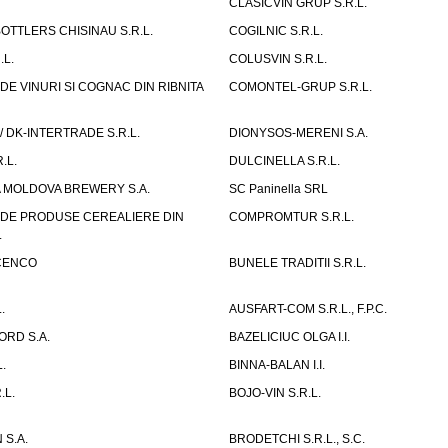
CLASICVIN GRUP S.R.L.
OTTLERS CHISINAU S.R.L.
COGILNIC S.R.L.
.L.
COLUSVIN S.R.L.
DE VINURI SI COGNAC DIN RIBNITA
COMONTEL-GRUP S.R.L.
/ DK-INTERTRADE S.R.L.
DIONYSOS-MERENI S.A.
.L.
DULCINELLA S.R.L.
A MOLDOVA BREWERY S.A.
SC Paninella SRL
 DE PRODUSE CEREALIERE DIN
COMPROMTUR S.R.L.
.
ISCENCO
BUNELE TRADITII S.R.L.
.
AUSFART-COM S.R.L., F.P.C.
ORD S.A.
BAZELICIUC OLGA I.I.
.
BINNA-BALAN I.I.
.L.
BOJO-VIN S.R.L.
 S.A.
BRODETCHI S.R.L., S.C.