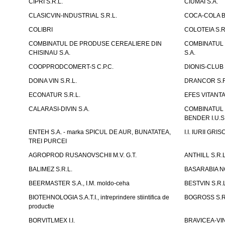
CIPRI S.R.L.
CIUMAI S.A.
CLASICVIN-INDUSTRIAL S.R.L.
COCA-COLA B
COLIBRI
COLOTEIA S.R
COMBINATUL DE PRODUSE CEREALIERE DIN
COMBINATUL 
CHISINAU S.A.
S.A.
COOPPRODCOMERT-S C.P.C.
DIONIS-CLUB 
DOINA VIN S.R.L.
DRANCOR S.R
ECONATUR S.R.L.
EFES VITANT
CALARASI-DIVIN S.A.
COMBINATUL
BENDER I.U.S
ENTEH S.A. - marka SPICUL DE AUR, BUNATATEA,
I.I. IURII GR
TREI PURCEI
AGROPROD RUSANOVSCHII M.V. G.T.
ANTHILL S.R.L
BALIMEZ S.R.L.
BASARABIA N
BEERMASTER S.A., I.M. moldo-ceha
BESTVIN S.R.L
BIOTEHNOLOGIA S.A.T.I., intreprindere stiintifica de
BOGROSS S.R
productie
BORVITLMEX I.I.
BRAVICEA-VIN