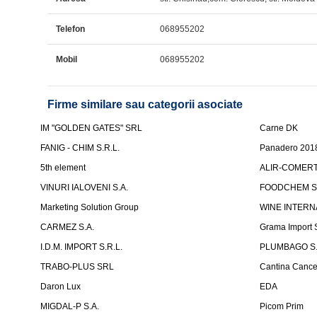
Telefon
068955202
Mobil
068955202
Firme similare sau categorii asociate
IM "GOLDEN GATES" SRL
Carne DK
FANIG - CHIM S.R.L.
Panadero 201
5th element
ALIR-COMERT 
VINURI IALOVENI S.A.
FOODCHEM S
Marketing Solution Group
WINE INTERN
CARMEZ S.A.
Grama Import
I.D.M. IMPORT S.R.L.
PLUMBAGO S.
TRABO-PLUS SRL
Cantina Cancel
Daron Lux
EDA
MIGDAL-P S.A.
Picom Prim