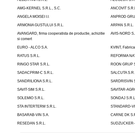
AMG-KERNEL S.R.L., S.C.
ANCOVIT S.R.
ANGELA MOISEI I.I.
ANPROD GRUP
ARMONIA GUSTULUI S.R.L.
ARPAN S.R.L.
AVANGARD, firma cooperatista de productie, achizitie
AVIS-NORD S.
si comert
EURO - ALCO S.A.
KVINT, Fabrica
RATUS S.R.L.
REFORMA NAT
RINGO STAR S.R.L.
ROON GRUP S
SADACPRIM-C S.R.L.
SALCUTA S.R.
SANDRILIONA S.R.L.
SARDRISVIN S
SAVIT-SIM S.R.L.
SAVITAR-AGRO
SOLEMIO S.R.L.
SONDAJ S.R.L
STA INTERTERM S.R.L.
STANDARD-VIN
BASARAB-VIN S.A.
CARNE DK S.R.
RESEDAN S.R.L.
SUDZUCKER-