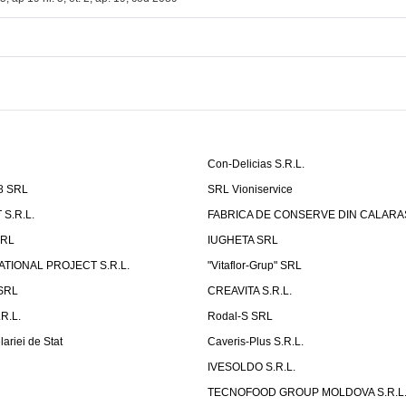
Con-Delicias S.R.L.
8 SRL
SRL Vioniservice
S.R.L.
FABRICA DE CONSERVE DIN CALARASI
RL
IUGHETA SRL
ATIONAL PROJECT S.R.L.
"Vitaflor-Grup" SRL
 SRL
CREAVITA S.R.L.
R.L.
Rodal-S SRL
ariei de Stat
Caveris-Plus S.R.L.
IVESOLDO S.R.L.
TECNOFOOD GROUP MOLDOVA S.R.L