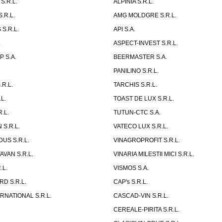
S.R.L.
ALPINIA S.R.L.
.R.L.
AMG MOLDGRE S.R.L.
S.R.L.
API S.A.
.
ASPECT-INVEST S.R.L.
 S.A.
BEERMASTER S.A.
PANILINO S.R.L.
R.L.
TARCHIS S.R.L.
L.
TOAST DE LUX S.R.L.
.L.
TUTUN-CTC S.A.
 S.R.L.
VATECO LUX S.R.L.
US S.R.L.
VINAGROPROFIT S.R.L.
AVAN S.R.L.
VINARIA MILESTII MICI S.R.L.
.L.
VISMOS S.A.
D S.R.L.
CAP's S.R.L.
RNATIONAL S.R.L.
CASCAD-VIN S.R.L.
CEREALE-PIRITA S.R.L.