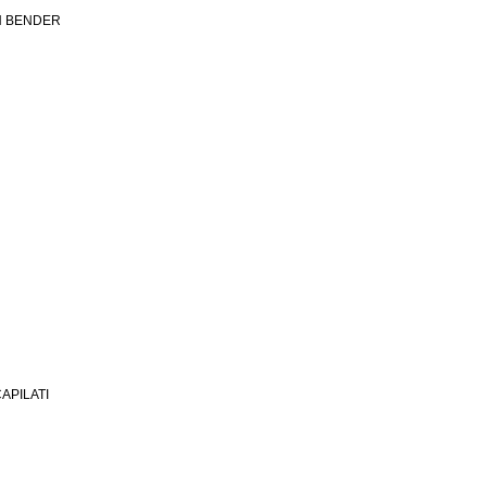
N BENDER
CAPILATI