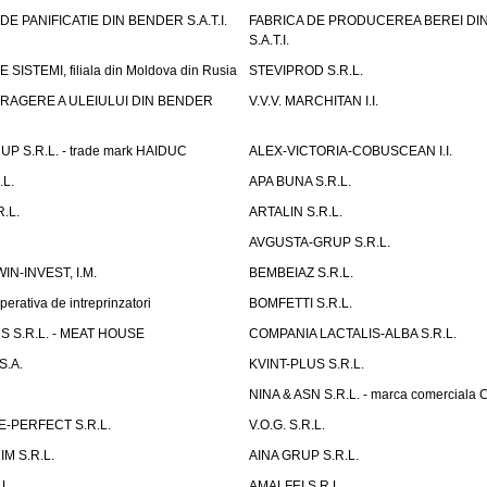
E PANIFICATIE DIN BENDER S.A.T.I.
FABRICA DE PRODUCEREA BEREI DI
S.A.T.I.
SISTEMI, filiala din Moldova din Rusia
STEVIPROD S.R.L.
TRAGERE A ULEIULUI DIN BENDER
V.V.V. MARCHITAN I.I.
 S.R.L. - trade mark HAIDUC
ALEX-VICTORIA-COBUSCEAN I.I.
L.
APA BUNA S.R.L.
.L.
ARTALIN S.R.L.
AVGUSTA-GRUP S.R.L.
IN-INVEST, I.M.
BEMBEIAZ S.R.L.
erativa de intreprinzatori
BOMFETTI S.R.L.
 S.R.L. - MEAT HOUSE
COMPANIA LACTALIS-ALBA S.R.L.
S.A.
KVINT-PLUS S.R.L.
NINA & ASN S.R.L. - marca comerciala 
-PERFECT S.R.L.
V.O.G. S.R.L.
M S.R.L.
AINA GRUP S.R.L.
L.
AMALFEI S.R.L.