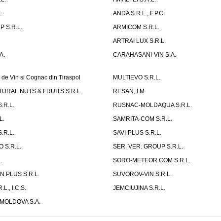
L.
ANDA S.R.L., F.P.C.
 S.R.L.
ARMICOM S.R.L.
ARTRAI LUX S.R.L.
A.
CARAHASANI-VIN S.A.
 de Vin si Cognac din Tiraspol
MULTIEVO S.R.L.
URAL NUTS & FRUITS S.R.L.
RESAN, I.M
.R.L.
RUSNAC-MOLDAQUA S.R.L.
L.
SAMRITA-COM S.R.L.
.R.L.
SAVI-PLUS S.R.L.
 S.R.L.
SER. VER. GROUP S.R.L.
.
SORO-METEOR COM S.R.L.
 PLUS S.R.L.
SUVOROV-VIN S.R.L.
L., I.C.S.
JEMCIUJINA S.R.L.
MOLDOVA S.A.