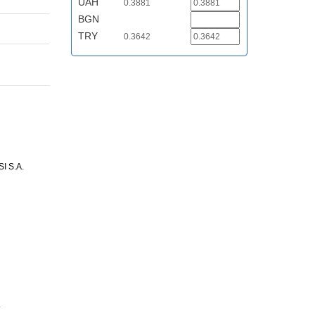
UAH
0.3881
BGN
TRY
0.3642
 S.A.
.