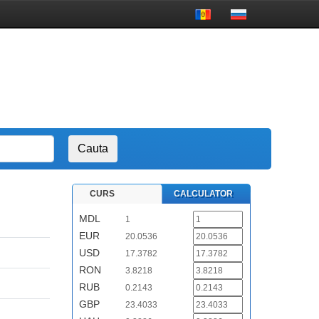
CURS
CALCULATOR
MDL
1
EUR
20.0536
USD
17.3782
RON
3.8218
RUB
0.2143
GBP
23.4033