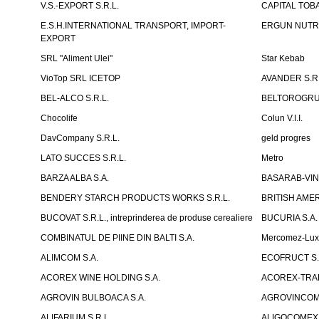
V.S.-EXPORT S.R.L.
CAPITAL TOB
E.S.H.INTERNATIONAL TRANSPORT, IMPORT-
ERGUN NUTR
EXPORT
SRL "Aliment Ulei"
Star Kebab
VioTop SRL ICETOP
AVANDER S.R.
BEL-ALCO S.R.L.
BELTOROGRUP
Chocolife
Colun V.I.I.
DavCompany S.R.L.
geld progres
LATO SUCCES S.R.L.
Metro
BARZA ALBA S.A.
BASARAB-VIN 
BENDERY STARCH PRODUCTS WORKS S.R.L.
BRITISH AM
BUCOVAT S.R.L., intreprinderea de produse cerealiere
BUCURIA S.A.
COMBINATUL DE PIINE DIN BALTI S.A.
Mercomez-Lu
ALIMCOM S.A.
ECOFRUCT S.
ACOREX WINE HOLDING S.A.
ACOREX-TRAD
AGROVIN BULBOACA S.A.
AGROVINCOM 
ALIFARIUM S.R.L.
ALIGOCOMEX 