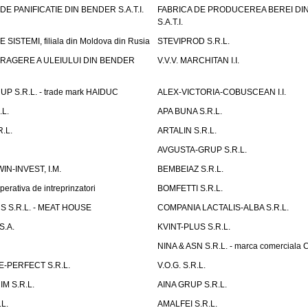
E PANIFICATIE DIN BENDER S.A.T.I.
FABRICA DE PRODUCEREA BEREI DI
S.A.T.I.
SISTEMI, filiala din Moldova din Rusia
STEVIPROD S.R.L.
TRAGERE A ULEIULUI DIN BENDER
V.V.V. MARCHITAN I.I.
 S.R.L. - trade mark HAIDUC
ALEX-VICTORIA-COBUSCEAN I.I.
L.
APA BUNA S.R.L.
.L.
ARTALIN S.R.L.
AVGUSTA-GRUP S.R.L.
IN-INVEST, I.M.
BEMBEIAZ S.R.L.
erativa de intreprinzatori
BOMFETTI S.R.L.
 S.R.L. - MEAT HOUSE
COMPANIA LACTALIS-ALBA S.R.L.
S.A.
KVINT-PLUS S.R.L.
NINA & ASN S.R.L. - marca comerciala 
-PERFECT S.R.L.
V.O.G. S.R.L.
M S.R.L.
AINA GRUP S.R.L.
L.
AMALFEI S.R.L.