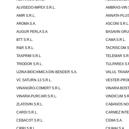
ALVISEDO-IMPEX S.R.L.
AMBRAS-VIN S
AMIR S.R.L.
ANNATA-PLUS 
AROMA S.A.
ASCONI S.R.L
AUGUR PERLA S.A.
BASAVIN GRUP
BTT S.R.L.
CAMA S.R.L.
R&R S.R.L.
TACRISCOM S.
TAXPRIM S.R.L.
TELEMAR S.R.
TRIODOR S.R.L.
TULPAREX S.R
UZINA BIOCHIMICA DIN BENDER S.A.
VALUL TRAIAN
VC SATURN-13 S.R.L.
VESTER-PROD
VINANGRO-COMERT S.R.L.
VINARIA BOST
VINARIA PURCARI S.R.L.
VINDICUM S.R
ZLATOVIN S.R.L.
CABANOS NOR
CARDI S.R.L.
CARMEZ INTE
CEBACOT S.R.L.
CEMA S.A.
CIPRI S.R.L.
CIUMAI S.A.