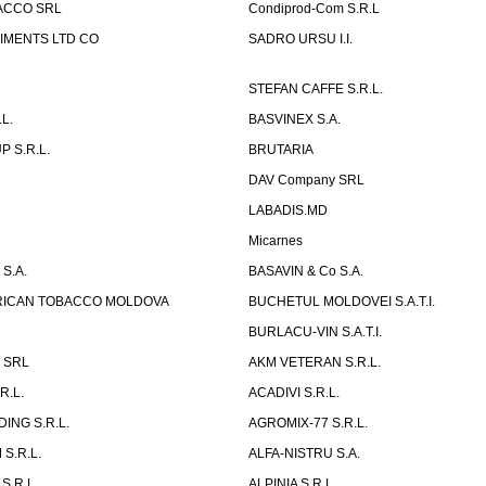
ACCO SRL
Condiprod-Com S.R.L
IMENTS LTD CO
SADRO URSU I.I.
STEFAN CAFFE S.R.L.
L.
BASVINEX S.A.
 S.R.L.
BRUTARIA
DAV Company SRL
LABADIS.MD
Micarnes
S.A.
BASAVIN & Co S.A.
ERICAN TOBACCO MOLDOVA
BUCHETUL MOLDOVEI S.A.T.I.
BURLACU-VIN S.A.T.I.
x SRL
AKM VETERAN S.R.L.
R.L.
ACADIVI S.R.L.
ING S.R.L.
AGROMIX-77 S.R.L.
S.R.L.
ALFA-NISTRU S.A.
S.R.L.
ALPINIA S.R.L.