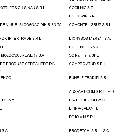
OTTLERS CHISINAU S.R.L.
COGILNIC S.R.L.
.L.
COLUSVIN S.R.L.
DE VINURI SI COGNAC DIN RIBNITA
COMONTEL-GRUP S.R.L.
/ DK-INTERTRADE S.R.L.
DIONYSOS-MERENI S.A.
.L.
DULCINELLA S.R.L.
A MOLDOVA BREWERY S.A.
SC Paninella SRL
 DE PRODUSE CEREALIERE DIN
COMPROMTUR S.R.L.
.
ISCENCO
BUNELE TRADITII S.R.L.
.
AUSFART-COM S.R.L., F.P.C.
ORD S.A.
BAZELICIUC OLGA I.I.
.
BINNA-BALAN I.I.
.L.
BOJO-VIN S.R.L.
 S.A.
BRODETCHI S.R.L., S.C.