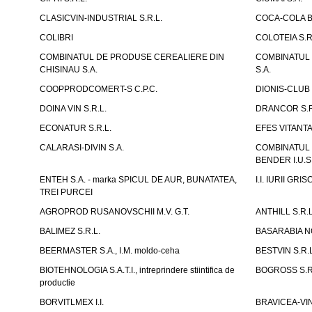
CLASICVIN-INDUSTRIAL S.R.L.
COCA-COLA B
COLIBRI
COLOTEIA S.R
COMBINATUL DE PRODUSE CEREALIERE DIN
COMBINATUL 
CHISINAU S.A.
S.A.
COOPPRODCOMERT-S C.P.C.
DIONIS-CLUB 
DOINA VIN S.R.L.
DRANCOR S.R
ECONATUR S.R.L.
EFES VITANT
CALARASI-DIVIN S.A.
COMBINATUL
BENDER I.U.S
ENTEH S.A. - marka SPICUL DE AUR, BUNATATEA,
I.I. IURII GR
TREI PURCEI
AGROPROD RUSANOVSCHII M.V. G.T.
ANTHILL S.R.L
BALIMEZ S.R.L.
BASARABIA N
BEERMASTER S.A., I.M. moldo-ceha
BESTVIN S.R.L
BIOTEHNOLOGIA S.A.T.I., intreprindere stiintifica de
BOGROSS S.R
productie
BORVITLMEX I.I.
BRAVICEA-VIN