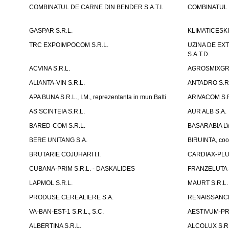
COMBINATUL DE CARNE DIN BENDER S.A.T.I.
COMBINATUL D
GASPAR S.R.L.
KLIMATICESKIE 
TRC EXPOIMPOCOM S.R.L.
UZINA DE EX
S.A.T.D.
ACVINA S.R.L.
AGROSMIXGRUP
ALIANTA-VIN S.R.L.
ANTADRO S.R.
APA BUNA S.R.L., I.M., reprezentanta in mun.Balti
ARIVACOM S.R
AS SCINTEIA S.R.L.
AUR ALB S.A.
BARED-COM S.R.L.
BASARABIA LW
BERE UNITANG S.A.
BIRUINTA, coop
BRUTARIE COJUHARI I.I.
CARDIAX-PLUS
CUBANA-PRIM S.R.L. - DASKALIDES
FRANZELUTA 
LAPMOL S.R.L.
MAURT S.R.L.
PRODUSE CEREALIERE S.A.
RENAISSANCE
VA-BAN-EST-1 S.R.L., S.C.
AESTIVUM-PRI
ALBERTINA S.R.L.
ALCOLUX S.R.