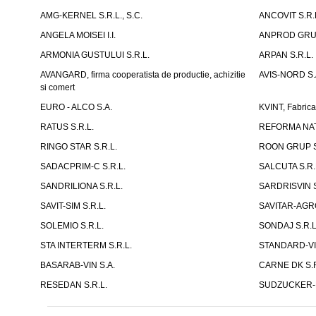
AMG-KERNEL S.R.L., S.C.
ANCOVIT S.R.
ANGELA MOISEI I.I.
ANPROD GRUP
ARMONIA GUSTULUI S.R.L.
ARPAN S.R.L.
AVANGARD, firma cooperatista de productie, achizitie
AVIS-NORD S.
si comert
EURO - ALCO S.A.
KVINT, Fabrica
RATUS S.R.L.
REFORMA NAT
RINGO STAR S.R.L.
ROON GRUP S
SADACPRIM-C S.R.L.
SALCUTA S.R.
SANDRILIONA S.R.L.
SARDRISVIN S
SAVIT-SIM S.R.L.
SAVITAR-AGRO
SOLEMIO S.R.L.
SONDAJ S.R.L
STA INTERTERM S.R.L.
STANDARD-VIN
BASARAB-VIN S.A.
CARNE DK S.R.
RESEDAN S.R.L.
SUDZUCKER-