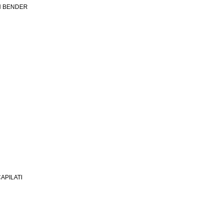
N BENDER
CAPILATI