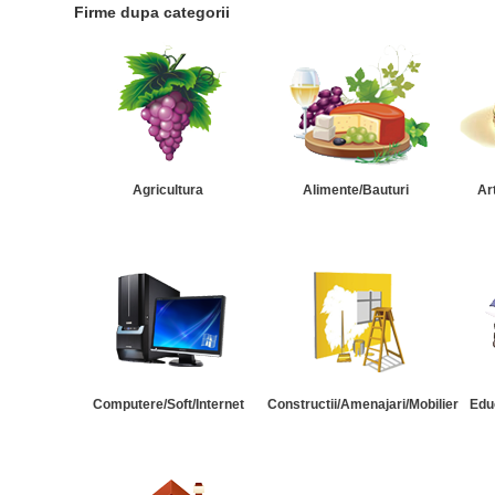
Firme dupa categorii
Agricultura
Alimente/Bauturi
Ar
Computere/Soft/Internet
Constructii/Amenajari/Mobilier
Edu