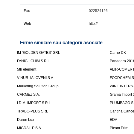
Fax
022524126
Web
http://
Firme similare sau categorii asociate
IM "GOLDEN GATES" SRL
Carne DK
FANIG - CHIM S.R.L.
Panadero 201
5th element
ALIR-COMERT 
VINURI IALOVENI S.A.
FOODCHEM S
Marketing Solution Group
WINE INTERN
CARMEZ S.A.
Grama Import
I.D.M. IMPORT S.R.L.
PLUMBAGO S.
TRABO-PLUS SRL
Cantina Cancel
Daron Lux
EDA
MIGDAL-P S.A.
Picom Prim