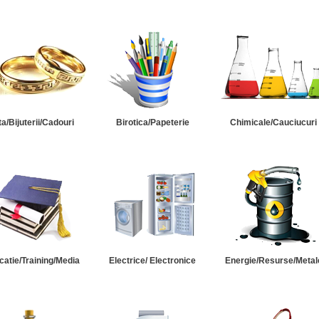
ta/Bijuterii/Cadouri
Birotica/Papeterie
Chimicale/Cauciucuri
catie/Training/Media
Electrice/ Electronice
Energie/Resurse/Metal