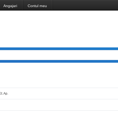
Angajari
Contul meu
Et. Ap.