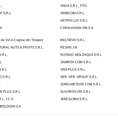
L.
ANDA S.R.L., F.P.C.
 S.R.L.
ARMICOM S.R.L.
ARTRAI LUX S.R.L.
A.
CARAHASANI-VIN S.A.
 de Vin si Cognac din Tiraspol
MULTIEVO S.R.L.
URAL NUTS & FRUITS S.R.L.
RESAN, I.M
.R.L.
RUSNAC-MOLDAQUA S.R.L.
L.
SAMRITA-COM S.R.L.
.R.L.
SAVI-PLUS S.R.L.
 S.R.L.
SER. VER. GROUP S.R.L.
.
SORO-METEOR COM S.R.L.
 PLUS S.R.L.
SUVOROV-VIN S.R.L.
L., I.C.S.
JEMCIUJINA S.R.L.
MOLDOVA S.A.