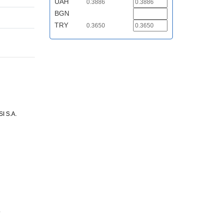
UAH
0.3886
BGN
TRY
0.3650
 S.A.
.