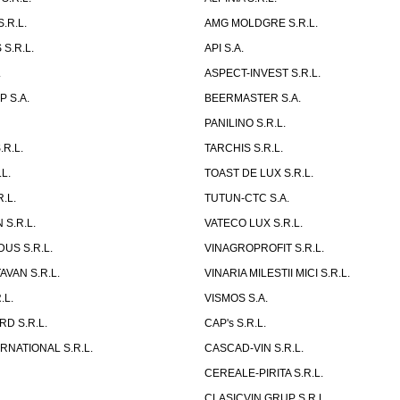
.R.L.
AMG MOLDGRE S.R.L.
S.R.L.
API S.A.
.
ASPECT-INVEST S.R.L.
 S.A.
BEERMASTER S.A.
PANILINO S.R.L.
R.L.
TARCHIS S.R.L.
L.
TOAST DE LUX S.R.L.
.L.
TUTUN-CTC S.A.
 S.R.L.
VATECO LUX S.R.L.
US S.R.L.
VINAGROPROFIT S.R.L.
AVAN S.R.L.
VINARIA MILESTII MICI S.R.L.
.L.
VISMOS S.A.
D S.R.L.
CAP's S.R.L.
RNATIONAL S.R.L.
CASCAD-VIN S.R.L.
CEREALE-PIRITA S.R.L.
CLASICVIN GRUP S.R.L.