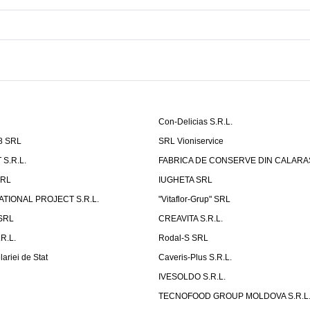
Con-Delicias S.R.L.
8 SRL
SRL Vioniservice
S.R.L.
FABRICA DE CONSERVE DIN CALARASI
RL
IUGHETA SRL
ATIONAL PROJECT S.R.L.
"Vitaflor-Grup" SRL
 SRL
CREAVITA S.R.L.
R.L.
Rodal-S SRL
ariei de Stat
Caveris-Plus S.R.L.
IVESOLDO S.R.L.
TECNOFOOD GROUP MOLDOVA S.R.L