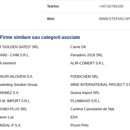
Telefon
+40726789100
Web
WWW.STEFANCAF
Firme similare sau categorii asociate
M "GOLDEN GATES" SRL
Carne DK
ANIG - CHIM S.R.L.
Panadero 2018 SRL
th element
ALIR-COMERT S.R.L.
INURI IALOVENI S.A.
FOODCHEM SRL
arketing Solution Group
WINE INTERNATIONAL PROJECT S.R
ARMEZ S.A.
Grama Import SRL
.D.M. IMPORT S.R.L.
PLUMBAGO S.R.L.
RABO-PLUS SRL
Cantina Cancelariei de Stat
aron Lux
EDA
IGDAL-P S.A.
Picom Prim