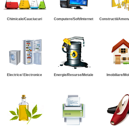
Chimicale/Cauciucuri
Computere/Soft/Internet
Constructii/Amena
Electrice/ Electronice
Energie/Resurse/Metale
Imobiliare/Mob