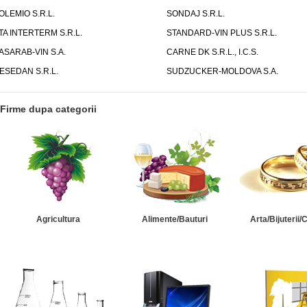
OLEMIO S.R.L.
SONDAJ S.R.L.
TA INTERTERM S.R.L.
STANDARD-VIN PLUS S.R.L.
ASARAB-VIN S.A.
CARNE DK S.R.L., I.C.S.
ESEDAN S.R.L.
SUDZUCKER-MOLDOVA S.A.
Firme dupa categorii
Agricultura
Alimente/Bauturi
Arta/Bijuterii/