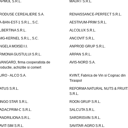
APMOL S.R.L.
MAURT S.R.L.
RODUSE CEREALIERE S.A.
RENAISSANCE-PERFECT S.R.L.
A-BAN-EST-1 S.R.L., S.C.
AESTIVUM-PRIM S.R.L.
LBERTINA S.R.L.
ALCOLUX S.R.L.
MG-KERNEL S.R.L., S.C.
ANCOVIT S.R.L.
NGELA MOISEI I.I.
ANPROD GRUP S.R.L.
RMONIA GUSTULUI S.R.L.
ARPAN S.R.L.
VANGARD, firma cooperatista de
AVIS-NORD S.A.
roductie, achizitie si comert
URO - ALCO S.A.
KVINT, Fabrica de Vin si Cognac din
Tiraspol
ATUS S.R.L.
REFORMA NATURAL NUTS & FRUIT
S.R.L.
INGO STAR S.R.L.
ROON GRUP S.R.L.
ADACPRIM-C S.R.L.
SALCUTA S.R.L.
ANDRILIONA S.R.L.
SARDRISVIN S.R.L.
AVIT-SIM S.R.L.
SAVITAR-AGRO S.R.L.