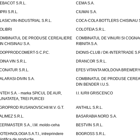
EBACOT S.R.L.
CEMA S.A.
IPRI S.R.L.
CIUMAI S.A.
LASICVIN-INDUSTRIAL S.R.L.
COCA-COLA BOTTLERS CHISINAU S
OLIBRI
COLOTEIA S.R.L.
OMBINATUL DE PRODUSE CEREALIERE
COMBINATUL DE VINURI SI COGNA
IN CHISINAU S.A.
RIBNITA S.A.
OOPPRODCOMERT-S C.P.C.
DIONIS-CLUB / DK-INTERTRADE S.R
OINA VIN S.R.L.
DRANCOR S.R.L.
CONATUR S.R.L.
EFES VITANTA MOLDOVA BREWERY 
ALARASI-DIVIN S.A.
COMBINATUL DE PRODUSE CEREA
DIN BENDER I.U.S.
NTEH S.A. - marka SPICUL DE AUR,
I.I. IURII GRISCENCO
UNATATEA, TREI PURCEI
GROPROD RUSANOVSCHII M.V. G.T.
ANTHILL S.R.L.
ALIMEZ S.R.L.
BASARABIA NORD S.A.
EERMASTER S.A., I.M. moldo-ceha
BESTVIN S.R.L.
IOTEHNOLOGIA S.A.T.I., intreprindere
BOGROSS S.R.L.
iintifica de productie