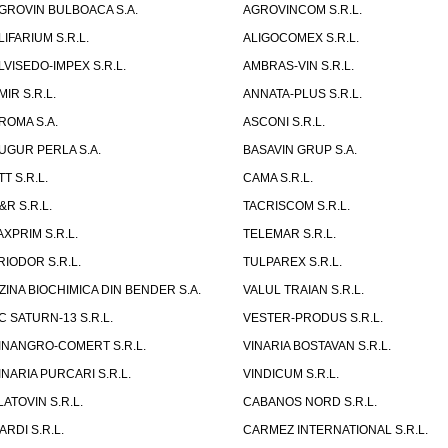
GROVIN BULBOACA S.A.
AGROVINCOM S.R.L.
LIFARIUM S.R.L.
ALIGOCOMEX S.R.L.
LVISEDO-IMPEX S.R.L.
AMBRAS-VIN S.R.L.
MIR S.R.L.
ANNATA-PLUS S.R.L.
ROMA S.A.
ASCONI S.R.L.
UGUR PERLA S.A.
BASAVIN GRUP S.A.
TT S.R.L.
CAMA S.R.L.
&R S.R.L.
TACRISCOM S.R.L.
AXPRIM S.R.L.
TELEMAR S.R.L.
RIODOR S.R.L.
TULPAREX S.R.L.
ZINA BIOCHIMICA DIN BENDER S.A.
VALUL TRAIAN S.R.L.
C SATURN-13 S.R.L.
VESTER-PRODUS S.R.L.
INANGRO-COMERT S.R.L.
VINARIA BOSTAVAN S.R.L.
INARIA PURCARI S.R.L.
VINDICUM S.R.L.
LATOVIN S.R.L.
CABANOS NORD S.R.L.
ARDI S.R.L.
CARMEZ INTERNATIONAL S.R.L.