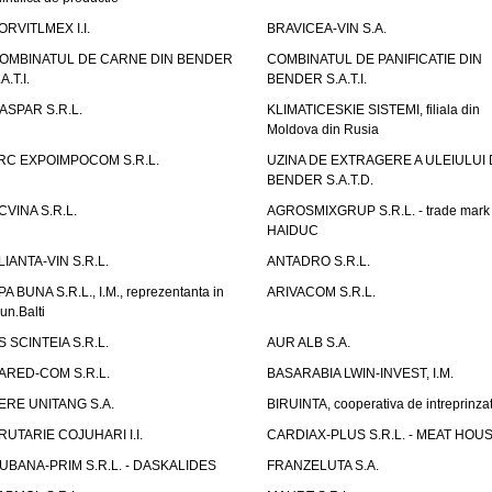
ORVITLMEX I.I.
BRAVICEA-VIN S.A.
OMBINATUL DE CARNE DIN BENDER
COMBINATUL DE PANIFICATIE DIN
A.T.I.
BENDER S.A.T.I.
ASPAR S.R.L.
KLIMATICESKIE SISTEMI, filiala din
Moldova din Rusia
RC EXPOIMPOCOM S.R.L.
UZINA DE EXTRAGERE A ULEIULUI 
BENDER S.A.T.D.
CVINA S.R.L.
AGROSMIXGRUP S.R.L. - trade mark
HAIDUC
LIANTA-VIN S.R.L.
ANTADRO S.R.L.
PA BUNA S.R.L., I.M., reprezentanta in
ARIVACOM S.R.L.
un.Balti
S SCINTEIA S.R.L.
AUR ALB S.A.
ARED-COM S.R.L.
BASARABIA LWIN-INVEST, I.M.
ERE UNITANG S.A.
BIRUINTA, cooperativa de intreprinzat
RUTARIE COJUHARI I.I.
CARDIAX-PLUS S.R.L. - MEAT HOU
UBANA-PRIM S.R.L. - DASKALIDES
FRANZELUTA S.A.