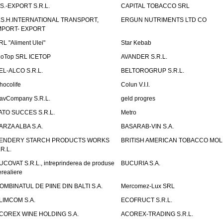
.S.-EXPORT S.R.L.
CAPITAL TOBACCO SRL
.S.H.INTERNATIONAL TRANSPORT,
ERGUN NUTRIMENTS LTD CO
MPORT- EXPORT
RL "Aliment Ulei"
Star Kebab
ioTop SRL ICETOP
AVANDER S.R.L.
EL-ALCO S.R.L.
BELTOROGRUP S.R.L.
hocolife
Colun V.I.I.
avCompany S.R.L.
geld progres
ATO SUCCES S.R.L.
Metro
ARZA ALBA S.A.
BASARAB-VIN S.A.
ENDERY STARCH PRODUCTS WORKS
BRITISH AMERICAN TOBACCO MO
.R.L.
UCOVAT S.R.L., intreprinderea de produse
BUCURIA S.A.
erealiere
OMBINATUL DE PIINE DIN BALTI S.A.
Mercomez-Lux SRL
LIMCOM S.A.
ECOFRUCT S.R.L.
COREX WINE HOLDING S.A.
ACOREX-TRADING S.R.L.