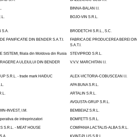
.
BINNA-BALAN I.I.
.L.
BOJO-VIN S.R.L.
 S.A.
BRODETCHI S.R.L., S.C.
E PANIFICATIE DIN BENDER S.A.T.I.
FABRICA DE PRODUCEREA BEREI DI
S.A.T.I.
SISTEMI, filiala din Moldova din Rusia
STEVIPROD S.R.L.
TRAGERE A ULEIULUI DIN BENDER
V.V.V. MARCHITAN I.I.
 S.R.L. - trade mark HAIDUC
ALEX-VICTORIA-COBUSCEAN I.I.
L.
APA BUNA S.R.L.
.L.
ARTALIN S.R.L.
AVGUSTA-GRUP S.R.L.
IN-INVEST, I.M.
BEMBEIAZ S.R.L.
erativa de intreprinzatori
BOMFETTI S.R.L.
 S.R.L. - MEAT HOUSE
COMPANIA LACTALIS-ALBA S.R.L.
S.A.
KVINT-PLUS S.R.L.