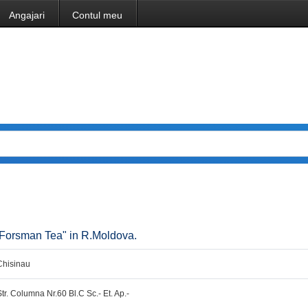
Angajari
Contul meu
l "Forsman Tea" in R.Moldova.
Chisinau
Str. Columna Nr.60 Bl.C Sc.- Et. Ap.-