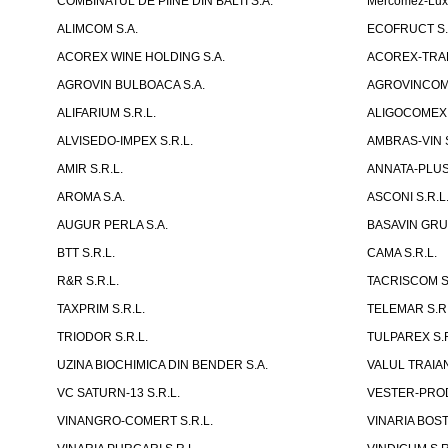
COMBINATUL DE PIINE DIN BALTI S.A.
Mercomez-Lu
ALIMCOM S.A.
ECOFRUCT S.
ACOREX WINE HOLDING S.A.
ACOREX-TRAD
AGROVIN BULBOACA S.A.
AGROVINCOM 
ALIFARIUM S.R.L.
ALIGOCOMEX 
ALVISEDO-IMPEX S.R.L.
AMBRAS-VIN S
AMIR S.R.L.
ANNATA-PLUS 
AROMA S.A.
ASCONI S.R.L
AUGUR PERLA S.A.
BASAVIN GRUP
BTT S.R.L.
CAMA S.R.L.
R&R S.R.L.
TACRISCOM S.
TAXPRIM S.R.L.
TELEMAR S.R.
TRIODOR S.R.L.
TULPAREX S.R
UZINA BIOCHIMICA DIN BENDER S.A.
VALUL TRAIAN
VC SATURN-13 S.R.L.
VESTER-PROD
VINANGRO-COMERT S.R.L.
VINARIA BOST