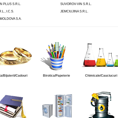
 PLUS S.R.L.
SUVOROV-VIN S.R.L.
L., I.C.S.
JEMCIUJINA S.R.L.
MOLDOVA S.A.
ta/Bijuterii/Cadouri
Birotica/Papeterie
Chimicale/Cauciucuri