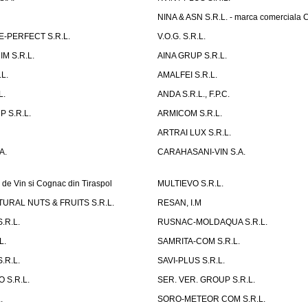
NINA & ASN S.R.L. - marca comerciala 
-PERFECT S.R.L.
V.O.G. S.R.L.
M S.R.L.
AINA GRUP S.R.L.
L.
AMALFEI S.R.L.
L.
ANDA S.R.L., F.P.C.
 S.R.L.
ARMICOM S.R.L.
ARTRAI LUX S.R.L.
A.
CARAHASANI-VIN S.A.
 de Vin si Cognac din Tiraspol
MULTIEVO S.R.L.
URAL NUTS & FRUITS S.R.L.
RESAN, I.M
.R.L.
RUSNAC-MOLDAQUA S.R.L.
L.
SAMRITA-COM S.R.L.
.R.L.
SAVI-PLUS S.R.L.
 S.R.L.
SER. VER. GROUP S.R.L.
.
SORO-METEOR COM S.R.L.