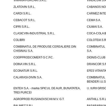
VINARIA PURCARI S.R.L.
VINDICUM S.R
ZLATOVIN S.R.L.
CABANOS NOR
CARDI S.R.L.
CARMEZ INTE
CEBACOT S.R.L.
CEMA S.A.
CIPRI S.R.L.
CIUMAI S.A.
CLASICVIN-INDUSTRIAL S.R.L.
COCA-COLA B
COLIBRI
COLOTEIA S.R
COMBINATUL DE PRODUSE CEREALIERE DIN
COMBINATUL 
CHISINAU S.A.
S.A.
COOPPRODCOMERT-S C.P.C.
DIONIS-CLUB 
DOINA VIN S.R.L.
DRANCOR S.R
ECONATUR S.R.L.
EFES VITANT
CALARASI-DIVIN S.A.
COMBINATUL
BENDER I.U.S
ENTEH S.A. - marka SPICUL DE AUR, BUNATATEA,
I.I. IURII GR
TREI PURCEI
AGROPROD RUSANOVSCHII M.V. G.T.
ANTHILL S.R.L
BALIMEZ S.R.L.
BASARABIA N