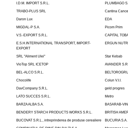
I.D.M. IMPORT S.R.L.
PLUMBAGO S.
TRABO-PLUS SRL
Cantina Cancel
Daron Lux
EDA
MIGDAL-P S.A.
Picom Prim
V.S.-EXPORT S.R.L.
CAPITAL TOB
E.S.H.INTERNATIONAL TRANSPORT, IMPORT-
ERGUN NUTR
EXPORT
SRL "Aliment Ulei"
Star Kebab
VioTop SRL ICETOP
AVANDER S.R.
BEL-ALCO S.R.L.
BELTOROGRUP
Chocolife
Colun V.I.I.
DavCompany S.R.L.
geld progres
LATO SUCCES S.R.L.
Metro
BARZA ALBA S.A.
BASARAB-VIN 
BENDERY STARCH PRODUCTS WORKS S.R.L.
BRITISH AM
BUCOVAT S.R.L., intreprinderea de produse cerealiere
BUCURIA S.A.