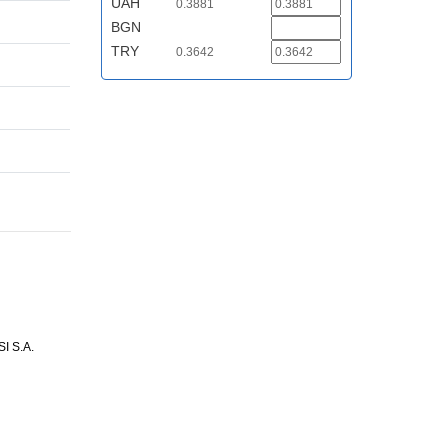
UAH
0.3881
BGN
TRY
0.3642
 S.A.