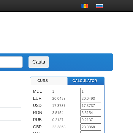
CURS
CALCULATOR
MDL
1
EUR
20.0493
USD
17.3737
RON
3.8154
RUB
0.2137
GBP
23.3868