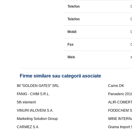
Telefon
Telefon
Mobil
Fax
Web
Firme similare sau categorii asociate
IM "GOLDEN GATES" SRL
Carne DK
FANIG - CHIM S.R.L.
Panadero 201
5th element
ALIR-COMERT 
VINURI IALOVENI S.A.
FOODCHEM S
Marketing Solution Group
WINE INTERN
CARMEZ S.A.
Grama Import