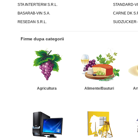
STA INTERTERM S.R.L.
STANDARD-VIN
BASARAB-VIN S.A.
CARNE DK S.R.
RESEDAN S.R.L.
SUDZUCKER-
Firme dupa categorii
Agricultura
Alimente/Bauturi
Ar