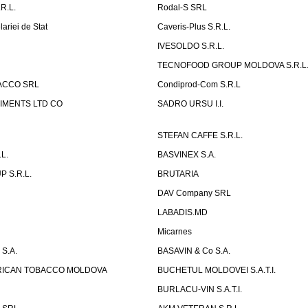
R.L.
Rodal-S SRL
ariei de Stat
Caveris-Plus S.R.L.
IVESOLDO S.R.L.
TECNOFOOD GROUP MOLDOVA S.R.L
ACCO SRL
Condiprod-Com S.R.L
IMENTS LTD CO
SADRO URSU I.I.
STEFAN CAFFE S.R.L.
L.
BASVINEX S.A.
 S.R.L.
BRUTARIA
DAV Company SRL
LABADIS.MD
Micarnes
S.A.
BASAVIN & Co S.A.
ERICAN TOBACCO MOLDOVA
BUCHETUL MOLDOVEI S.A.T.I.
BURLACU-VIN S.A.T.I.