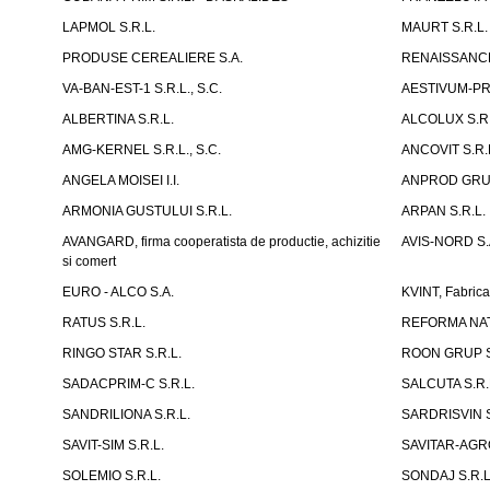
LAPMOL S.R.L.
MAURT S.R.L.
PRODUSE CEREALIERE S.A.
RENAISSANCE
VA-BAN-EST-1 S.R.L., S.C.
AESTIVUM-PRI
ALBERTINA S.R.L.
ALCOLUX S.R.
AMG-KERNEL S.R.L., S.C.
ANCOVIT S.R.
ANGELA MOISEI I.I.
ANPROD GRUP
ARMONIA GUSTULUI S.R.L.
ARPAN S.R.L.
AVANGARD, firma cooperatista de productie, achizitie
AVIS-NORD S.
si comert
EURO - ALCO S.A.
KVINT, Fabrica
RATUS S.R.L.
REFORMA NAT
RINGO STAR S.R.L.
ROON GRUP S
SADACPRIM-C S.R.L.
SALCUTA S.R.
SANDRILIONA S.R.L.
SARDRISVIN S
SAVIT-SIM S.R.L.
SAVITAR-AGRO
SOLEMIO S.R.L.
SONDAJ S.R.L