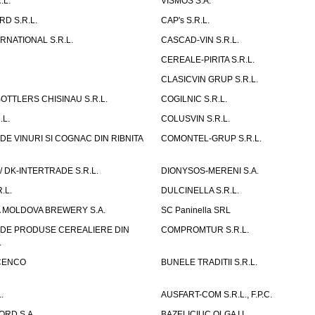
.L.
VISMOS S.A.
D S.R.L.
CAP's S.R.L.
RNATIONAL S.R.L.
CASCAD-VIN S.R.L.
CEREALE-PIRITA S.R.L.
CLASICVIN GRUP S.R.L.
OTTLERS CHISINAU S.R.L.
COGILNIC S.R.L.
.L.
COLUSVIN S.R.L.
DE VINURI SI COGNAC DIN RIBNITA
COMONTEL-GRUP S.R.L.
/ DK-INTERTRADE S.R.L.
DIONYSOS-MERENI S.A.
.L.
DULCINELLA S.R.L.
A MOLDOVA BREWERY S.A.
SC Paninella SRL
 DE PRODUSE CEREALIERE DIN
COMPROMTUR S.R.L.
.
ISCENCO
BUNELE TRADITII S.R.L.
.
AUSFART-COM S.R.L., F.P.C.
ORD S.A.
BAZELICIUC OLGA I.I.