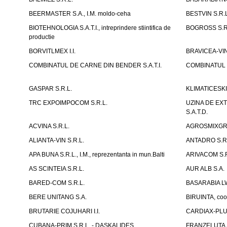
BEERMASTER S.A., I.M. moldo-ceha
BESTVIN S.R.L
BIOTEHNOLOGIA S.A.T.I., intreprindere stiintifica de
BOGROSS S.R
productie
BORVITLMEX I.I.
BRAVICEA-VIN
COMBINATUL DE CARNE DIN BENDER S.A.T.I.
COMBINATUL D
GASPAR S.R.L.
KLIMATICESKIE 
TRC EXPOIMPOCOM S.R.L.
UZINA DE EX
S.A.T.D.
ACVINA S.R.L.
AGROSMIXGRUP
ALIANTA-VIN S.R.L.
ANTADRO S.R.
APA BUNA S.R.L., I.M., reprezentanta in mun.Balti
ARIVACOM S.R
AS SCINTEIA S.R.L.
AUR ALB S.A.
BARED-COM S.R.L.
BASARABIA LW
BERE UNITANG S.A.
BIRUINTA, coop
BRUTARIE COJUHARI I.I.
CARDIAX-PLUS
CUBANA-PRIM S.R.L. - DASKALIDES
FRANZELUTA 