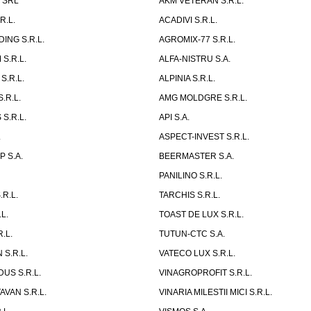
x SRL
AKM VETERAN S.R.L.
R.L.
ACADIVI S.R.L.
ING S.R.L.
AGROMIX-77 S.R.L.
S.R.L.
ALFA-NISTRU S.A.
S.R.L.
ALPINIA S.R.L.
.R.L.
AMG MOLDGRE S.R.L.
S.R.L.
API S.A.
.
ASPECT-INVEST S.R.L.
 S.A.
BEERMASTER S.A.
PANILINO S.R.L.
R.L.
TARCHIS S.R.L.
L.
TOAST DE LUX S.R.L.
.L.
TUTUN-CTC S.A.
 S.R.L.
VATECO LUX S.R.L.
US S.R.L.
VINAGROPROFIT S.R.L.
AVAN S.R.L.
VINARIA MILESTII MICI S.R.L.