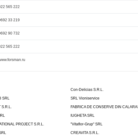
022 565 222
0692 33 219
0692 90 732
022 565 222
www.forsman.ru
Con-Delicias S.R.L.
8 SRL
SRL Vioniservice
S.R.L.
FABRICA DE CONSERVE DIN CALARASI
RL
IUGHETA SRL
ATIONAL PROJECT S.R.L.
"Vitaflor-Grup" SRL
 SRL
CREAVITA S.R.L.