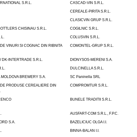
RNATIONAL S.R.L.
CASCAD-VIN S.R.L.
CEREALE-PIRITA S.R.L.
CLASICVIN GRUP S.R.L.
OTTLERS CHISINAU S.R.L.
COGILNIC S.R.L.
.L.
COLUSVIN S.R.L.
DE VINURI SI COGNAC DIN RIBNITA
COMONTEL-GRUP S.R.L.
/ DK-INTERTRADE S.R.L.
DIONYSOS-MERENI S.A.
.L.
DULCINELLA S.R.L.
A MOLDOVA BREWERY S.A.
SC Paninella SRL
 DE PRODUSE CEREALIERE DIN
COMPROMTUR S.R.L.
.
ISCENCO
BUNELE TRADITII S.R.L.
.
AUSFART-COM S.R.L., F.P.C.
ORD S.A.
BAZELICIUC OLGA I.I.
.
BINNA-BALAN I.I.