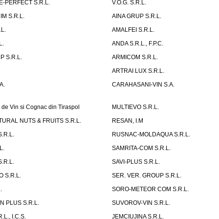
-PERFECT S.R.L.
V.O.G. S.R.L.
M S.R.L.
AINA GRUP S.R.L.
L.
AMALFEI S.R.L.
L.
ANDA S.R.L., F.P.C.
 S.R.L.
ARMICOM S.R.L.
ARTRAI LUX S.R.L.
A.
CARAHASANI-VIN S.A.
 de Vin si Cognac din Tiraspol
MULTIEVO S.R.L.
URAL NUTS & FRUITS S.R.L.
RESAN, I.M
.R.L.
RUSNAC-MOLDAQUA S.R.L.
L.
SAMRITA-COM S.R.L.
.R.L.
SAVI-PLUS S.R.L.
 S.R.L.
SER. VER. GROUP S.R.L.
.
SORO-METEOR COM S.R.L.
 PLUS S.R.L.
SUVOROV-VIN S.R.L.
L., I.C.S.
JEMCIUJINA S.R.L.