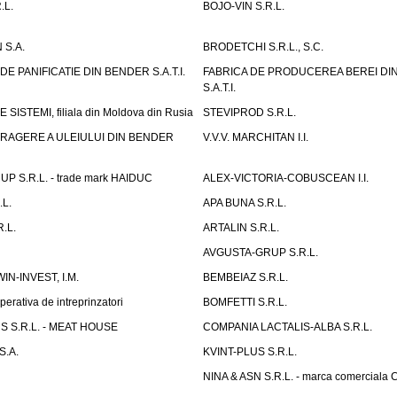
.L.
BOJO-VIN S.R.L.
 S.A.
BRODETCHI S.R.L., S.C.
E PANIFICATIE DIN BENDER S.A.T.I.
FABRICA DE PRODUCEREA BEREI DI
S.A.T.I.
SISTEMI, filiala din Moldova din Rusia
STEVIPROD S.R.L.
TRAGERE A ULEIULUI DIN BENDER
V.V.V. MARCHITAN I.I.
 S.R.L. - trade mark HAIDUC
ALEX-VICTORIA-COBUSCEAN I.I.
L.
APA BUNA S.R.L.
.L.
ARTALIN S.R.L.
AVGUSTA-GRUP S.R.L.
IN-INVEST, I.M.
BEMBEIAZ S.R.L.
erativa de intreprinzatori
BOMFETTI S.R.L.
 S.R.L. - MEAT HOUSE
COMPANIA LACTALIS-ALBA S.R.L.
S.A.
KVINT-PLUS S.R.L.
NINA & ASN S.R.L. - marca comerciala 