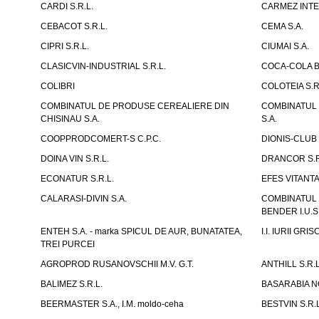
CARDI S.R.L.
CARMEZ INTE
CEBACOT S.R.L.
CEMA S.A.
CIPRI S.R.L.
CIUMAI S.A.
CLASICVIN-INDUSTRIAL S.R.L.
COCA-COLA B
COLIBRI
COLOTEIA S.R
COMBINATUL DE PRODUSE CEREALIERE DIN
COMBINATUL 
CHISINAU S.A.
S.A.
COOPPRODCOMERT-S C.P.C.
DIONIS-CLUB 
DOINA VIN S.R.L.
DRANCOR S.R
ECONATUR S.R.L.
EFES VITANT
CALARASI-DIVIN S.A.
COMBINATUL
BENDER I.U.S
ENTEH S.A. - marka SPICUL DE AUR, BUNATATEA,
I.I. IURII GR
TREI PURCEI
AGROPROD RUSANOVSCHII M.V. G.T.
ANTHILL S.R.L
BALIMEZ S.R.L.
BASARABIA N
BEERMASTER S.A., I.M. moldo-ceha
BESTVIN S.R.L