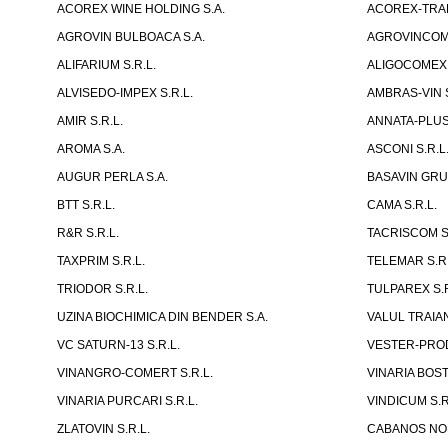
ACOREX WINE HOLDING S.A.
ACOREX-TRAD
AGROVIN BULBOACA S.A.
AGROVINCOM 
ALIFARIUM S.R.L.
ALIGOCOMEX 
ALVISEDO-IMPEX S.R.L.
AMBRAS-VIN S
AMIR S.R.L.
ANNATA-PLUS 
AROMA S.A.
ASCONI S.R.L
AUGUR PERLA S.A.
BASAVIN GRUP
BTT S.R.L.
CAMA S.R.L.
R&R S.R.L.
TACRISCOM S.
TAXPRIM S.R.L.
TELEMAR S.R.
TRIODOR S.R.L.
TULPAREX S.R
UZINA BIOCHIMICA DIN BENDER S.A.
VALUL TRAIAN
VC SATURN-13 S.R.L.
VESTER-PROD
VINANGRO-COMERT S.R.L.
VINARIA BOST
VINARIA PURCARI S.R.L.
VINDICUM S.R
ZLATOVIN S.R.L.
CABANOS NOR