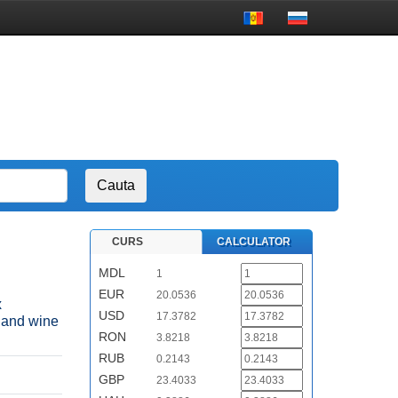
CURS
CALCULATOR
MDL
1
EUR
20.0536
х
USD
17.3782
 and wine
RON
3.8218
RUB
0.2143
GBP
23.4033