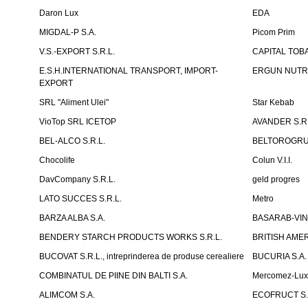
Daron Lux
EDA
MIGDAL-P S.A.
Picom Prim
V.S.-EXPORT S.R.L.
CAPITAL TOB
E.S.H.INTERNATIONAL TRANSPORT, IMPORT-
ERGUN NUTR
EXPORT
SRL "Aliment Ulei"
Star Kebab
VioTop SRL ICETOP
AVANDER S.R.
BEL-ALCO S.R.L.
BELTOROGRUP
Chocolife
Colun V.I.I.
DavCompany S.R.L.
geld progres
LATO SUCCES S.R.L.
Metro
BARZA ALBA S.A.
BASARAB-VIN 
BENDERY STARCH PRODUCTS WORKS S.R.L.
BRITISH AM
BUCOVAT S.R.L., intreprinderea de produse cerealiere
BUCURIA S.A.
COMBINATUL DE PIINE DIN BALTI S.A.
Mercomez-Lu
ALIMCOM S.A.
ECOFRUCT S.