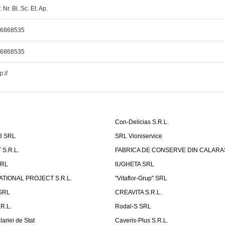
. Nr. Bl. Sc. Et. Ap.
26868535
26868535
p://
Con-Delicias S.R.L.
8 SRL
SRL Vioniservice
S.R.L.
FABRICA DE CONSERVE DIN CALARASI
RL
IUGHETA SRL
ATIONAL PROJECT S.R.L.
"Vitaflor-Grup" SRL
 SRL
CREAVITA S.R.L.
R.L.
Rodal-S SRL
ariei de Stat
Caveris-Plus S.R.L.