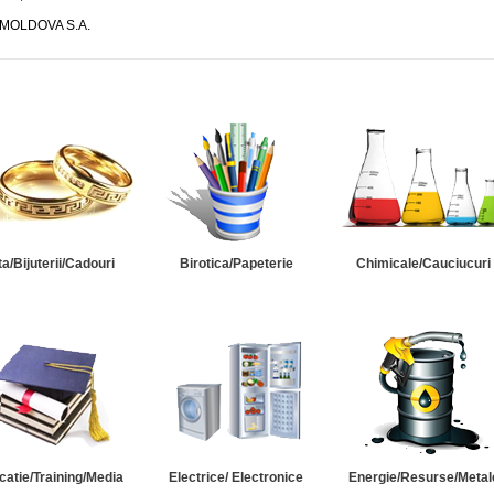
MOLDOVA S.A.
ta/Bijuterii/Cadouri
Birotica/Papeterie
Chimicale/Cauciucuri
catie/Training/Media
Electrice/ Electronice
Energie/Resurse/Metal