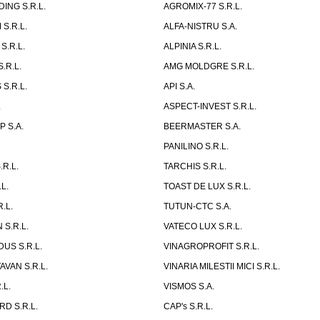
ING S.R.L.
AGROMIX-77 S.R.L.
S.R.L.
ALFA-NISTRU S.A.
S.R.L.
ALPINIA S.R.L.
.R.L.
AMG MOLDGRE S.R.L.
S.R.L.
API S.A.
.
ASPECT-INVEST S.R.L.
 S.A.
BEERMASTER S.A.
PANILINO S.R.L.
R.L.
TARCHIS S.R.L.
L.
TOAST DE LUX S.R.L.
.L.
TUTUN-CTC S.A.
 S.R.L.
VATECO LUX S.R.L.
US S.R.L.
VINAGROPROFIT S.R.L.
AVAN S.R.L.
VINARIA MILESTII MICI S.R.L.
.L.
VISMOS S.A.
D S.R.L.
CAP's S.R.L.