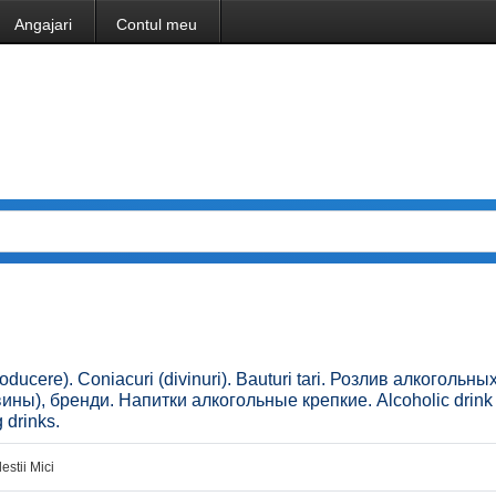
Angajari
Contul meu
(producere). Coniacuri (divinuri). Bauturi tari. Розлив алкогольны
вины), бренди. Напитки алкогольные крепкие. Alcoholic drink
 drinks.
lestii Mici