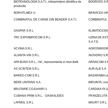
BIOTEHNOLOGIA S.A.T.I., intreprindere stiintifica de
BOGROSS S.R
productie
BORVITLMEX I.I.
BRAVICEA-VIN
COMBINATUL DE CARNE DIN BENDER S.A.T.I.
COMBINATUL D
GASPAR S.R.L.
KLIMATICESKIE 
TRC EXPOIMPOCOM S.R.L.
UZINA DE EX
S.A.T.D.
ACVINA S.R.L.
AGROSMIXGRUP
ALIANTA-VIN S.R.L.
ANTADRO S.R.
APA BUNA S.R.L., I.M., reprezentanta in mun.Balti
ARIVACOM S.R
AS SCINTEIA S.R.L.
AUR ALB S.A.
BARED-COM S.R.L.
BASARABIA LW
BERE UNITANG S.A.
BIRUINTA, coop
BRUTARIE COJUHARI I.I.
CARDIAX-PLUS
CUBANA-PRIM S.R.L. - DASKALIDES
FRANZELUTA 
LAPMOL S.R.L.
MAURT S.R.L.