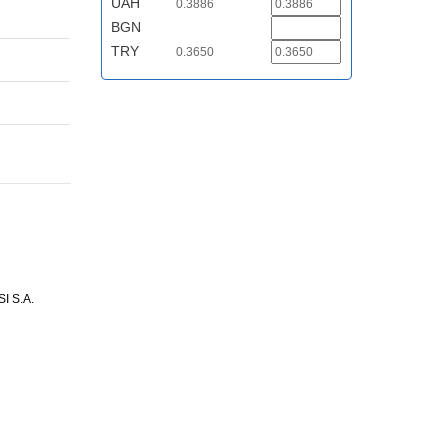
UAH
0.3886
BGN
TRY
0.3650
 S.A.