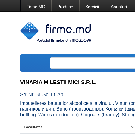
Firme.MD
Produse
Servicii
Anunturi
VINARIA MILESTII MICI S.R.L.
Str. Nr. Bl. Sc. Et. Ap.
Imbutelierea bauturilor alcoolice si a vinului. Vinuri 
напитков и вин. Вино (производство). Коньяки ( ди
bottling. Wines (production). Cognacs (brandy). Strong
Localitatea
Mi