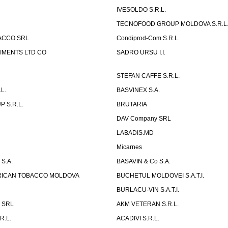
IVESOLDO S.R.L.
TECNOFOOD GROUP MOLDOVA S.R.L
ACCO SRL
Condiprod-Com S.R.L
IMENTS LTD CO
SADRO URSU I.I.
STEFAN CAFFE S.R.L.
L.
BASVINEX S.A.
 S.R.L.
BRUTARIA
DAV Company SRL
LABADIS.MD
Micarnes
S.A.
BASAVIN & Co S.A.
ERICAN TOBACCO MOLDOVA
BUCHETUL MOLDOVEI S.A.T.I.
BURLACU-VIN S.A.T.I.
x SRL
AKM VETERAN S.R.L.
R.L.
ACADIVI S.R.L.