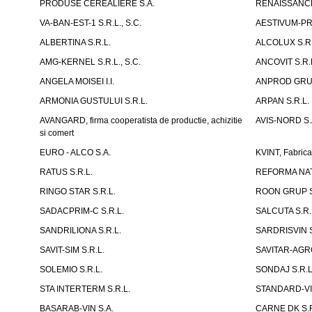
PRODUSE CEREALIERE S.A.
RENAISSANCE
VA-BAN-EST-1 S.R.L., S.C.
AESTIVUM-PRI
ALBERTINA S.R.L.
ALCOLUX S.R.
AMG-KERNEL S.R.L., S.C.
ANCOVIT S.R.
ANGELA MOISEI I.I.
ANPROD GRUP
ARMONIA GUSTULUI S.R.L.
ARPAN S.R.L.
AVANGARD, firma cooperatista de productie, achizitie
AVIS-NORD S.
si comert
EURO - ALCO S.A.
KVINT, Fabrica
RATUS S.R.L.
REFORMA NAT
RINGO STAR S.R.L.
ROON GRUP S
SADACPRIM-C S.R.L.
SALCUTA S.R.
SANDRILIONA S.R.L.
SARDRISVIN S
SAVIT-SIM S.R.L.
SAVITAR-AGRO
SOLEMIO S.R.L.
SONDAJ S.R.L
STA INTERTERM S.R.L.
STANDARD-VIN
BASARAB-VIN S.A.
CARNE DK S.R.