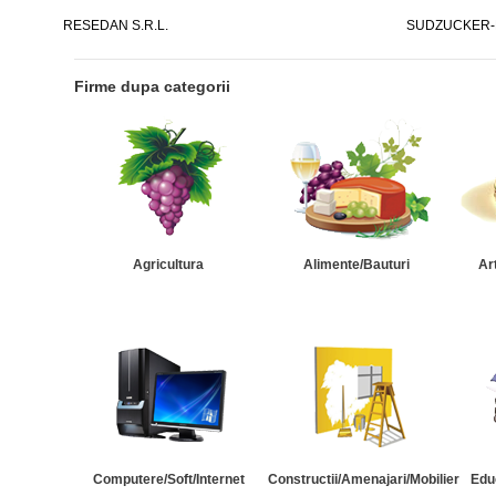
RESEDAN S.R.L.
SUDZUCKER-
Firme dupa categorii
Agricultura
Alimente/Bauturi
Ar
Computere/Soft/Internet
Constructii/Amenajari/Mobilier
Edu