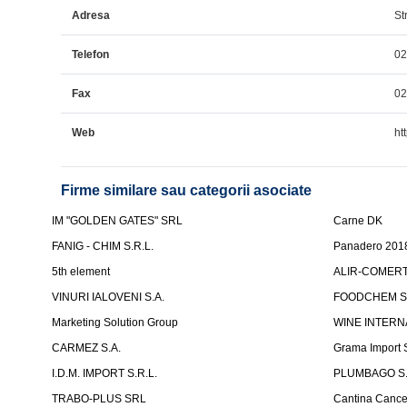
Adresa
Str
Telefon
0
Fax
0
Web
htt
Firme similare sau categorii asociate
IM "GOLDEN GATES" SRL
Carne DK
FANIG - CHIM S.R.L.
Panadero 201
5th element
ALIR-COMERT 
VINURI IALOVENI S.A.
FOODCHEM S
Marketing Solution Group
WINE INTERN
CARMEZ S.A.
Grama Import
I.D.M. IMPORT S.R.L.
PLUMBAGO S.
TRABO-PLUS SRL
Cantina Cancel