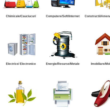
Chimicale/Cauciucuri
Computere/Soft/Internet
Constructii/Amena
Electrice/ Electronice
Energie/Resurse/Metale
Imobiliare/Mob