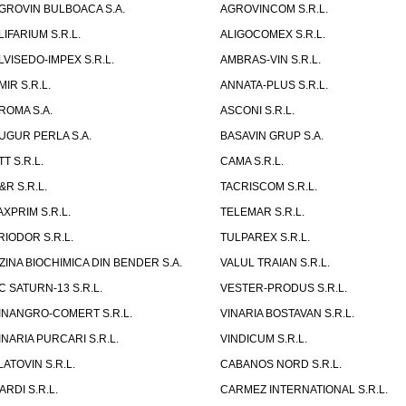
GROVIN BULBOACA S.A.
AGROVINCOM S.R.L.
LIFARIUM S.R.L.
ALIGOCOMEX S.R.L.
LVISEDO-IMPEX S.R.L.
AMBRAS-VIN S.R.L.
MIR S.R.L.
ANNATA-PLUS S.R.L.
ROMA S.A.
ASCONI S.R.L.
UGUR PERLA S.A.
BASAVIN GRUP S.A.
TT S.R.L.
CAMA S.R.L.
&R S.R.L.
TACRISCOM S.R.L.
AXPRIM S.R.L.
TELEMAR S.R.L.
RIODOR S.R.L.
TULPAREX S.R.L.
ZINA BIOCHIMICA DIN BENDER S.A.
VALUL TRAIAN S.R.L.
C SATURN-13 S.R.L.
VESTER-PRODUS S.R.L.
INANGRO-COMERT S.R.L.
VINARIA BOSTAVAN S.R.L.
INARIA PURCARI S.R.L.
VINDICUM S.R.L.
LATOVIN S.R.L.
CABANOS NORD S.R.L.
ARDI S.R.L.
CARMEZ INTERNATIONAL S.R.L.