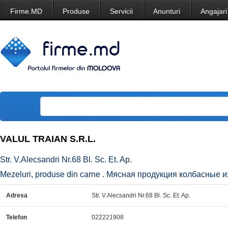
Firme.MD
Produse
Servicii
Anunturi
Angajari
VALUL TRAIAN S.R.L.
Str. V.Alecsandri Nr.68 Bl. Sc. Et. Ap.
Mezeluri, produse din carne . Мясная продукция колбасные и
Adresa
Str. V.Alecsandri Nr.68 Bl. Sc. Et. Ap.
Telefon
022221908