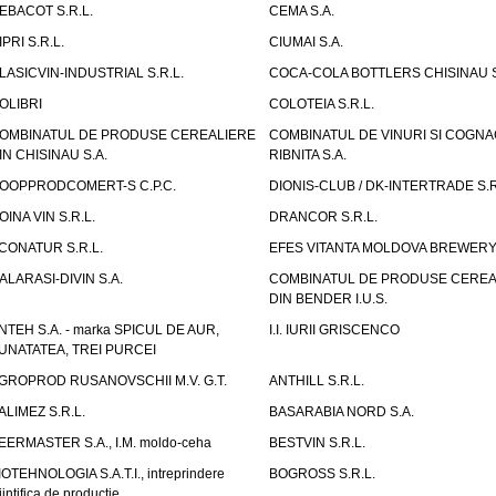
EBACOT S.R.L.
CEMA S.A.
IPRI S.R.L.
CIUMAI S.A.
LASICVIN-INDUSTRIAL S.R.L.
COCA-COLA BOTTLERS CHISINAU S
OLIBRI
COLOTEIA S.R.L.
OMBINATUL DE PRODUSE CEREALIERE
COMBINATUL DE VINURI SI COGNA
IN CHISINAU S.A.
RIBNITA S.A.
OOPPRODCOMERT-S C.P.C.
DIONIS-CLUB / DK-INTERTRADE S.R
OINA VIN S.R.L.
DRANCOR S.R.L.
CONATUR S.R.L.
EFES VITANTA MOLDOVA BREWERY 
ALARASI-DIVIN S.A.
COMBINATUL DE PRODUSE CEREA
DIN BENDER I.U.S.
NTEH S.A. - marka SPICUL DE AUR,
I.I. IURII GRISCENCO
UNATATEA, TREI PURCEI
GROPROD RUSANOVSCHII M.V. G.T.
ANTHILL S.R.L.
ALIMEZ S.R.L.
BASARABIA NORD S.A.
EERMASTER S.A., I.M. moldo-ceha
BESTVIN S.R.L.
IOTEHNOLOGIA S.A.T.I., intreprindere
BOGROSS S.R.L.
iintifica de productie