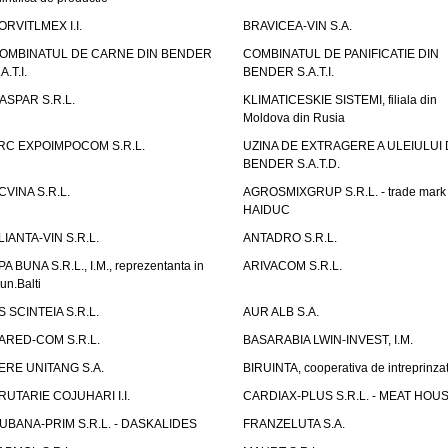
ORVITLMEX I.I.
BRAVICEA-VIN S.A.
OMBINATUL DE CARNE DIN BENDER
COMBINATUL DE PANIFICATIE DIN
A.T.I.
BENDER S.A.T.I.
ASPAR S.R.L.
KLIMATICESKIE SISTEMI, filiala din
Moldova din Rusia
RC EXPOIMPOCOM S.R.L.
UZINA DE EXTRAGERE A ULEIULUI 
BENDER S.A.T.D.
CVINA S.R.L.
AGROSMIXGRUP S.R.L. - trade mark
HAIDUC
LIANTA-VIN S.R.L.
ANTADRO S.R.L.
PA BUNA S.R.L., I.M., reprezentanta in
ARIVACOM S.R.L.
un.Balti
S SCINTEIA S.R.L.
AUR ALB S.A.
ARED-COM S.R.L.
BASARABIA LWIN-INVEST, I.M.
ERE UNITANG S.A.
BIRUINTA, cooperativa de intreprinzat
RUTARIE COJUHARI I.I.
CARDIAX-PLUS S.R.L. - MEAT HOU
UBANA-PRIM S.R.L. - DASKALIDES
FRANZELUTA S.A.