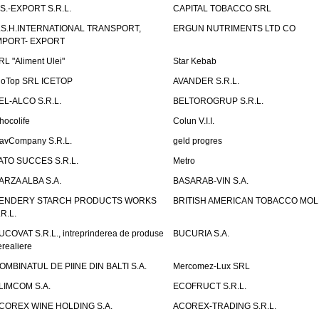
.S.-EXPORT S.R.L.
CAPITAL TOBACCO SRL
.S.H.INTERNATIONAL TRANSPORT,
ERGUN NUTRIMENTS LTD CO
MPORT- EXPORT
RL "Aliment Ulei"
Star Kebab
ioTop SRL ICETOP
AVANDER S.R.L.
EL-ALCO S.R.L.
BELTOROGRUP S.R.L.
hocolife
Colun V.I.I.
avCompany S.R.L.
geld progres
ATO SUCCES S.R.L.
Metro
ARZA ALBA S.A.
BASARAB-VIN S.A.
ENDERY STARCH PRODUCTS WORKS
BRITISH AMERICAN TOBACCO MO
.R.L.
UCOVAT S.R.L., intreprinderea de produse
BUCURIA S.A.
erealiere
OMBINATUL DE PIINE DIN BALTI S.A.
Mercomez-Lux SRL
LIMCOM S.A.
ECOFRUCT S.R.L.
COREX WINE HOLDING S.A.
ACOREX-TRADING S.R.L.