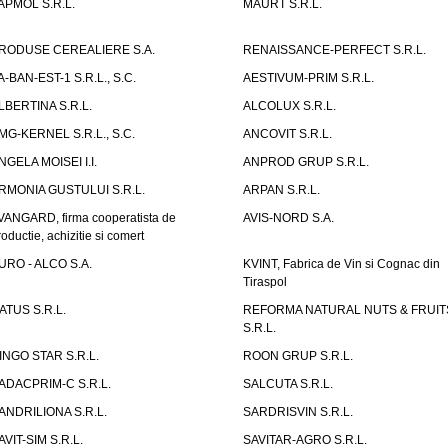
APMOL S.R.L.
MAURT S.R.L.
RODUSE CEREALIERE S.A.
RENAISSANCE-PERFECT S.R.L.
A-BAN-EST-1 S.R.L., S.C.
AESTIVUM-PRIM S.R.L.
LBERTINA S.R.L.
ALCOLUX S.R.L.
MG-KERNEL S.R.L., S.C.
ANCOVIT S.R.L.
NGELA MOISEI I.I.
ANPROD GRUP S.R.L.
RMONIA GUSTULUI S.R.L.
ARPAN S.R.L.
VANGARD, firma cooperatista de
AVIS-NORD S.A.
roductie, achizitie si comert
URO - ALCO S.A.
KVINT, Fabrica de Vin si Cognac din
Tiraspol
ATUS S.R.L.
REFORMA NATURAL NUTS & FRUIT
S.R.L.
INGO STAR S.R.L.
ROON GRUP S.R.L.
ADACPRIM-C S.R.L.
SALCUTA S.R.L.
ANDRILIONA S.R.L.
SARDRISVIN S.R.L.
AVIT-SIM S.R.L.
SAVITAR-AGRO S.R.L.