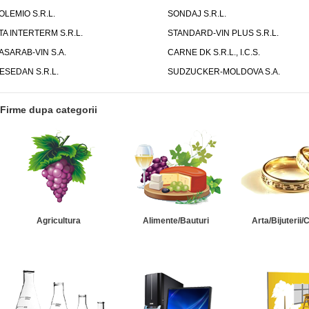
OLEMIO S.R.L.
SONDAJ S.R.L.
TA INTERTERM S.R.L.
STANDARD-VIN PLUS S.R.L.
ASARAB-VIN S.A.
CARNE DK S.R.L., I.C.S.
ESEDAN S.R.L.
SUDZUCKER-MOLDOVA S.A.
Firme dupa categorii
Agricultura
Alimente/Bauturi
Arta/Bijuterii/