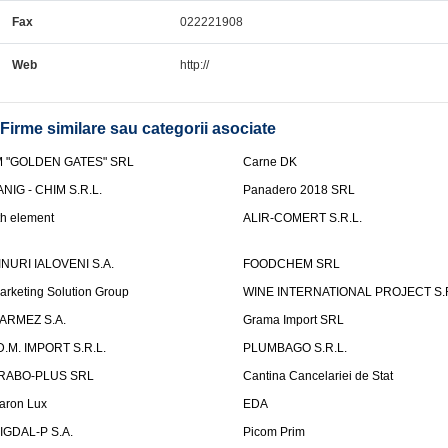
Fax
022221908
Web
http://
Firme similare sau categorii asociate
M "GOLDEN GATES" SRL
Carne DK
ANIG - CHIM S.R.L.
Panadero 2018 SRL
th element
ALIR-COMERT S.R.L.
INURI IALOVENI S.A.
FOODCHEM SRL
arketing Solution Group
WINE INTERNATIONAL PROJECT S.R
ARMEZ S.A.
Grama Import SRL
.D.M. IMPORT S.R.L.
PLUMBAGO S.R.L.
RABO-PLUS SRL
Cantina Cancelariei de Stat
aron Lux
EDA
IGDAL-P S.A.
Picom Prim