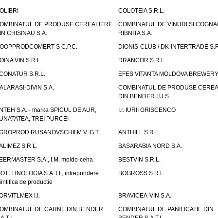
OLIBRI
COLOTEIA S.R.L.
OMBINATUL DE PRODUSE CEREALIERE
COMBINATUL DE VINURI SI COGNA
IN CHISINAU S.A.
RIBNITA S.A.
OOPPRODCOMERT-S C.P.C.
DIONIS-CLUB / DK-INTERTRADE S.R
OINA VIN S.R.L.
DRANCOR S.R.L.
CONATUR S.R.L.
EFES VITANTA MOLDOVA BREWERY 
ALARASI-DIVIN S.A.
COMBINATUL DE PRODUSE CEREA
DIN BENDER I.U.S.
NTEH S.A. - marka SPICUL DE AUR,
I.I. IURII GRISCENCO
UNATATEA, TREI PURCEI
GROPROD RUSANOVSCHII M.V. G.T.
ANTHILL S.R.L.
ALIMEZ S.R.L.
BASARABIA NORD S.A.
EERMASTER S.A., I.M. moldo-ceha
BESTVIN S.R.L.
IOTEHNOLOGIA S.A.T.I., intreprindere
BOGROSS S.R.L.
iintifica de productie
ORVITLMEX I.I.
BRAVICEA-VIN S.A.
OMBINATUL DE CARNE DIN BENDER
COMBINATUL DE PANIFICATIE DIN