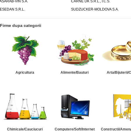
ASARAB-VIN S.A.
CARNE DK S.R.L., I.C.S.
ESEDAN S.R.L.
SUDZUCKER-MOLDOVA S.A.
Firme dupa categorii
Agricultura
Alimente/Bauturi
Arta/Bijuterii/
Chimicale/Cauciucuri
Computere/Soft/Internet
Constructii/Amena