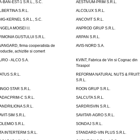
A-BAN-EST-1 S.R.L., S.C.
AESTIVUM-PRIM S.R.L.
LBERTINA S.R.L.
ALCOLUX S.R.L.
MG-KERNEL S.R.L., S.C.
ANCOVIT S.R.L.
NGELA MOISEI I.I.
ANPROD GRUP S.R.L.
RMONIA GUSTULUI S.R.L.
ARPAN S.R.L.
VANGARD, firma cooperatista de
AVIS-NORD S.A.
roductie, achizitie si comert
URO - ALCO S.A.
KVINT, Fabrica de Vin si Cognac din
Tiraspol
ATUS S.R.L.
REFORMA NATURAL NUTS & FRUIT
S.R.L.
INGO STAR S.R.L.
ROON GRUP S.R.L.
ADACPRIM-C S.R.L.
SALCUTA S.R.L.
ANDRILIONA S.R.L.
SARDRISVIN S.R.L.
AVIT-SIM S.R.L.
SAVITAR-AGRO S.R.L.
OLEMIO S.R.L.
SONDAJ S.R.L.
TA INTERTERM S.R.L.
STANDARD-VIN PLUS S.R.L.