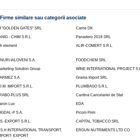
Firme similare sau categorii asociate
M "GOLDEN GATES" SRL
Carne DK
ANIG - CHIM S.R.L.
Panadero 2018 SRL
th element
ALIR-COMERT S.R.L.
INURI IALOVENI S.A.
FOODCHEM SRL
arketing Solution Group
WINE INTERNATIONAL PROJECT S.R
ARMEZ S.A.
Grama Import SRL
.D.M. IMPORT S.R.L.
PLUMBAGO S.R.L.
RABO-PLUS SRL
Cantina Cancelariei de Stat
aron Lux
EDA
IGDAL-P S.A.
Picom Prim
.S.-EXPORT S.R.L.
CAPITAL TOBACCO SRL
.S.H.INTERNATIONAL TRANSPORT,
ERGUN NUTRIMENTS LTD CO
MPORT- EXPORT