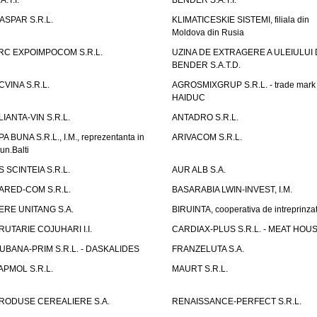
A.T.I.
BENDER S.A.T.I.
ASPAR S.R.L.
KLIMATICESKIE SISTEMI, filiala din
Moldova din Rusia
RC EXPOIMPOCOM S.R.L.
UZINA DE EXTRAGERE A ULEIULUI 
BENDER S.A.T.D.
CVINA S.R.L.
AGROSMIXGRUP S.R.L. - trade mark
HAIDUC
LIANTA-VIN S.R.L.
ANTADRO S.R.L.
PA BUNA S.R.L., I.M., reprezentanta in
ARIVACOM S.R.L.
un.Balti
S SCINTEIA S.R.L.
AUR ALB S.A.
ARED-COM S.R.L.
BASARABIA LWIN-INVEST, I.M.
ERE UNITANG S.A.
BIRUINTA, cooperativa de intreprinzat
RUTARIE COJUHARI I.I.
CARDIAX-PLUS S.R.L. - MEAT HOU
UBANA-PRIM S.R.L. - DASKALIDES
FRANZELUTA S.A.
APMOL S.R.L.
MAURT S.R.L.
RODUSE CEREALIERE S.A.
RENAISSANCE-PERFECT S.R.L.