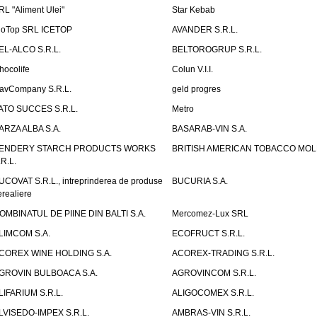
RL "Aliment Ulei"
Star Kebab
ioTop SRL ICETOP
AVANDER S.R.L.
EL-ALCO S.R.L.
BELTOROGRUP S.R.L.
hocolife
Colun V.I.I.
avCompany S.R.L.
geld progres
ATO SUCCES S.R.L.
Metro
ARZA ALBA S.A.
BASARAB-VIN S.A.
ENDERY STARCH PRODUCTS WORKS
BRITISH AMERICAN TOBACCO MO
.R.L.
UCOVAT S.R.L., intreprinderea de produse
BUCURIA S.A.
erealiere
OMBINATUL DE PIINE DIN BALTI S.A.
Mercomez-Lux SRL
LIMCOM S.A.
ECOFRUCT S.R.L.
COREX WINE HOLDING S.A.
ACOREX-TRADING S.R.L.
GROVIN BULBOACA S.A.
AGROVINCOM S.R.L.
LIFARIUM S.R.L.
ALIGOCOMEX S.R.L.
LVISEDO-IMPEX S.R.L.
AMBRAS-VIN S.R.L.