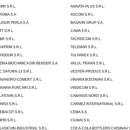
MIR S.R.L.
ANNATA-PLUS S.R.L.
ROMA S.A.
ASCONI S.R.L.
UGUR PERLA S.A.
BASAVIN GRUP S.A.
TT S.R.L.
CAMA S.R.L.
&R S.R.L.
TACRISCOM S.R.L.
AXPRIM S.R.L.
TELEMAR S.R.L.
RIODOR S.R.L.
TULPAREX S.R.L.
ZINA BIOCHIMICA DIN BENDER S.A.
VALUL TRAIAN S.R.L.
C SATURN-13 S.R.L.
VESTER-PRODUS S.R.L.
INANGRO-COMERT S.R.L.
VINARIA BOSTAVAN S.R.L.
INARIA PURCARI S.R.L.
VINDICUM S.R.L.
LATOVIN S.R.L.
CABANOS NORD S.R.L.
ARDI S.R.L.
CARMEZ INTERNATIONAL S.R.L.
EBACOT S.R.L.
CEMA S.A.
IPRI S.R.L.
CIUMAI S.A.
LASICVIN-INDUSTRIAL S.R.L.
COCA-COLA BOTTLERS CHISINAU S