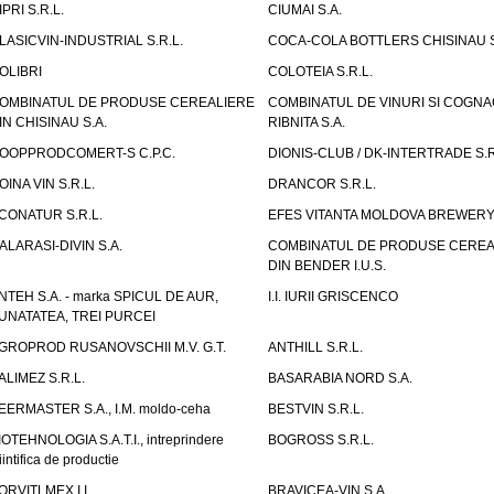
IPRI S.R.L.
CIUMAI S.A.
LASICVIN-INDUSTRIAL S.R.L.
COCA-COLA BOTTLERS CHISINAU S
OLIBRI
COLOTEIA S.R.L.
OMBINATUL DE PRODUSE CEREALIERE
COMBINATUL DE VINURI SI COGNA
IN CHISINAU S.A.
RIBNITA S.A.
OOPPRODCOMERT-S C.P.C.
DIONIS-CLUB / DK-INTERTRADE S.R
OINA VIN S.R.L.
DRANCOR S.R.L.
CONATUR S.R.L.
EFES VITANTA MOLDOVA BREWERY 
ALARASI-DIVIN S.A.
COMBINATUL DE PRODUSE CEREA
DIN BENDER I.U.S.
NTEH S.A. - marka SPICUL DE AUR,
I.I. IURII GRISCENCO
UNATATEA, TREI PURCEI
GROPROD RUSANOVSCHII M.V. G.T.
ANTHILL S.R.L.
ALIMEZ S.R.L.
BASARABIA NORD S.A.
EERMASTER S.A., I.M. moldo-ceha
BESTVIN S.R.L.
IOTEHNOLOGIA S.A.T.I., intreprindere
BOGROSS S.R.L.
iintifica de productie
ORVITLMEX I.I.
BRAVICEA-VIN S.A.