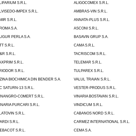
LIFARIUM S.R.L.
ALIGOCOMEX S.R.L.
LVISEDO-IMPEX S.R.L.
AMBRAS-VIN S.R.L.
MIR S.R.L.
ANNATA-PLUS S.R.L.
ROMA S.A.
ASCONI S.R.L.
UGUR PERLA S.A.
BASAVIN GRUP S.A.
TT S.R.L.
CAMA S.R.L.
&R S.R.L.
TACRISCOM S.R.L.
AXPRIM S.R.L.
TELEMAR S.R.L.
RIODOR S.R.L.
TULPAREX S.R.L.
ZINA BIOCHIMICA DIN BENDER S.A.
VALUL TRAIAN S.R.L.
C SATURN-13 S.R.L.
VESTER-PRODUS S.R.L.
INANGRO-COMERT S.R.L.
VINARIA BOSTAVAN S.R.L.
INARIA PURCARI S.R.L.
VINDICUM S.R.L.
LATOVIN S.R.L.
CABANOS NORD S.R.L.
ARDI S.R.L.
CARMEZ INTERNATIONAL S.R.L.
EBACOT S.R.L.
CEMA S.A.