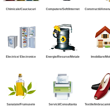
Chimicale/Cauciucuri
Computere/Soft/Internet
Constructii/Amena
Electrice/ Electronice
Energie/Resurse/Metale
Imobiliare/Mob
Sanatate/Frumusete
Servicii/Consultanta
Textile/Imbracami