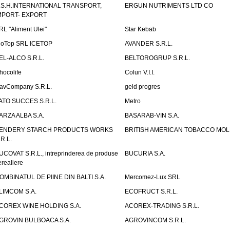
.S.H.INTERNATIONAL TRANSPORT,
ERGUN NUTRIMENTS LTD CO
MPORT- EXPORT
RL "Aliment Ulei"
Star Kebab
ioTop SRL ICETOP
AVANDER S.R.L.
EL-ALCO S.R.L.
BELTOROGRUP S.R.L.
hocolife
Colun V.I.I.
avCompany S.R.L.
geld progres
ATO SUCCES S.R.L.
Metro
ARZA ALBA S.A.
BASARAB-VIN S.A.
ENDERY STARCH PRODUCTS WORKS
BRITISH AMERICAN TOBACCO MO
.R.L.
UCOVAT S.R.L., intreprinderea de produse
BUCURIA S.A.
erealiere
OMBINATUL DE PIINE DIN BALTI S.A.
Mercomez-Lux SRL
LIMCOM S.A.
ECOFRUCT S.R.L.
COREX WINE HOLDING S.A.
ACOREX-TRADING S.R.L.
GROVIN BULBOACA S.A.
AGROVINCOM S.R.L.