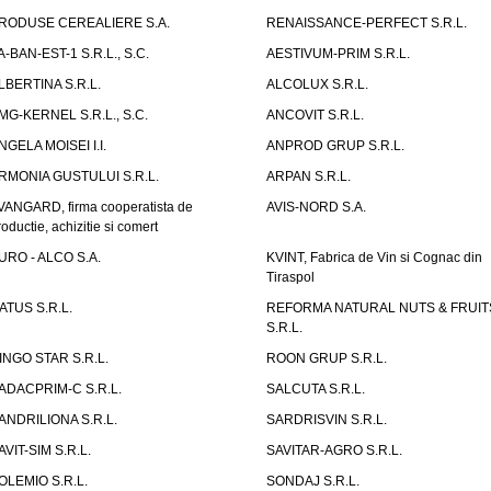
RODUSE CEREALIERE S.A.
RENAISSANCE-PERFECT S.R.L.
A-BAN-EST-1 S.R.L., S.C.
AESTIVUM-PRIM S.R.L.
LBERTINA S.R.L.
ALCOLUX S.R.L.
MG-KERNEL S.R.L., S.C.
ANCOVIT S.R.L.
NGELA MOISEI I.I.
ANPROD GRUP S.R.L.
RMONIA GUSTULUI S.R.L.
ARPAN S.R.L.
VANGARD, firma cooperatista de
AVIS-NORD S.A.
roductie, achizitie si comert
URO - ALCO S.A.
KVINT, Fabrica de Vin si Cognac din
Tiraspol
ATUS S.R.L.
REFORMA NATURAL NUTS & FRUIT
S.R.L.
INGO STAR S.R.L.
ROON GRUP S.R.L.
ADACPRIM-C S.R.L.
SALCUTA S.R.L.
ANDRILIONA S.R.L.
SARDRISVIN S.R.L.
AVIT-SIM S.R.L.
SAVITAR-AGRO S.R.L.
OLEMIO S.R.L.
SONDAJ S.R.L.