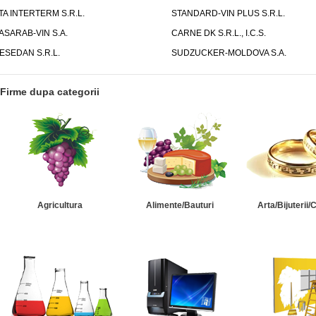
TA INTERTERM S.R.L.
STANDARD-VIN PLUS S.R.L.
ASARAB-VIN S.A.
CARNE DK S.R.L., I.C.S.
ESEDAN S.R.L.
SUDZUCKER-MOLDOVA S.A.
Firme dupa categorii
Agricultura
Alimente/Bauturi
Arta/Bijuterii/