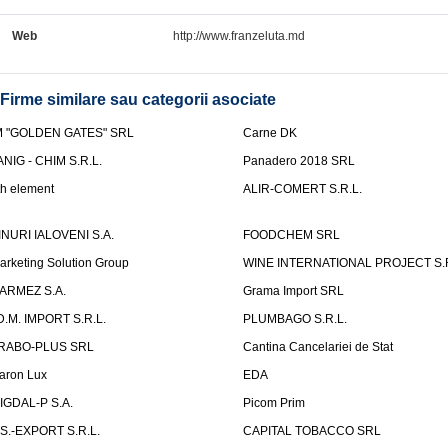
Web
http://www.franzeluta.md
Firme similare sau categorii asociate
M "GOLDEN GATES" SRL
Carne DK
ANIG - CHIM S.R.L.
Panadero 2018 SRL
th element
ALIR-COMERT S.R.L.
INURI IALOVENI S.A.
FOODCHEM SRL
arketing Solution Group
WINE INTERNATIONAL PROJECT S.R
ARMEZ S.A.
Grama Import SRL
.D.M. IMPORT S.R.L.
PLUMBAGO S.R.L.
RABO-PLUS SRL
Cantina Cancelariei de Stat
aron Lux
EDA
IGDAL-P S.A.
Picom Prim
.S.-EXPORT S.R.L.
CAPITAL TOBACCO SRL