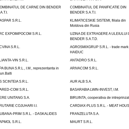
OMBINATUL DE CARNE DIN BENDER
COMBINATUL DE PANIFICATIE DIN
A.T.I.
BENDER S.A.T.I.
ASPAR S.R.L.
KLIMATICESKIE SISTEMI, filiala din
Moldova din Rusia
RC EXPOIMPOCOM S.R.L.
UZINA DE EXTRAGERE A ULEIULUI 
BENDER S.A.T.D.
CVINA S.R.L.
AGROSMIXGRUP S.R.L. - trade mark
HAIDUC
LIANTA-VIN S.R.L.
ANTADRO S.R.L.
PA BUNA S.R.L., I.M., reprezentanta in
ARIVACOM S.R.L.
un.Balti
S SCINTEIA S.R.L.
AUR ALB S.A.
ARED-COM S.R.L.
BASARABIA LWIN-INVEST, I.M.
ERE UNITANG S.A.
BIRUINTA, cooperativa de intreprinzat
RUTARIE COJUHARI I.I.
CARDIAX-PLUS S.R.L. - MEAT HOU
UBANA-PRIM S.R.L. - DASKALIDES
FRANZELUTA S.A.
APMOL S.R.L.
MAURT S.R.L.