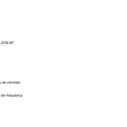
LDSILVA"
 de cercetari
r din Republica