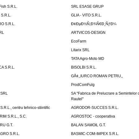
Fish S.R.L.
SRL ESASE GRUP
S.R.L.
GLIA - VITO S.R.L.
O S.R.L.
Ð¢ÐµÐ½Ñ‚Ð¾Ñ€Ð¸ÑƒÐ¼
SRL
ARTVICOS-DESIGN
EcoFarm
N
Litarix SRL
TATA Agro-Moto MD
 S.R.L.
BISOLBI S.R.L.
GÅ¢,,IURCO ROMAN PETRU,,
ProdComFulg
i SRL
SA "Fabrica de Prelucrare a Semintelor
Rautel"
.L., centru tehnico-stiintific
AGRODOR-SUCCES S.R.L.
M S.R.L., S.C.
AGROSTOC - cooperativa
RU G.T.
BALAN SAMOIL G.T.
GRO S.R.L.
BASMIC-COM-IMPEX S.R.L.