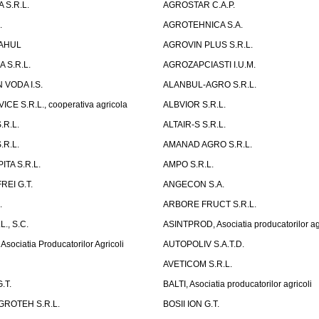
 S.R.L.
AGROSTAR C.A.P.
.
AGROTEHNICA S.A.
AHUL
AGROVIN PLUS S.R.L.
 S.R.L.
AGROZAPCIASTI I.U.M.
 VODA I.S.
ALANBUL-AGRO S.R.L.
CE S.R.L., cooperativa agricola
ALBVIOR S.R.L.
.R.L.
ALTAIR-S S.R.L.
.R.L.
AMANAD AGRO S.R.L.
ITA S.R.L.
AMPO S.R.L.
EI G.T.
ANGECON S.A.
.
ARBORE FRUCT S.R.L.
., S.C.
ASINTPROD, Asociatia producatorilor agr
ociatia Producatorilor Agricoli
AUTOPOLIV S.A.T.D.
AVETICOM S.R.L.
.T.
BALTI, Asociatia producatorilor agricoli
ROTEH S.R.L.
BOSII ION G.T.