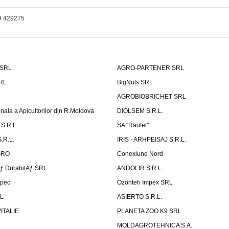
9 429275
 SRL
AGRO-PARTENER SRL
SRL
BigNuts SRL
AGROBIOBRICHET SRL
onala a Apicultorilor din R.Moldova
DIOLSEM S.R.L.
S.R.L.
SA "Rautel"
.R.L.
IRIS - ARHPEISAJ S.R.L.
GRO
Conexiune Nord
Äƒ DurabilÄƒ SRL
ANDOLIR S.R.L.
rpec
Ozonteh Impex SRL
RL
ASIERTO S.R.L.
VITALIE
PLANETA ZOO K9 SRL
MOLDAGROTEHNICA S.A.