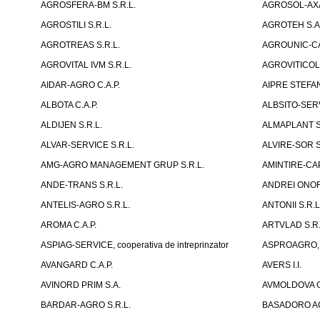
AGROSFERA-BM S.R.L.
AGROSOL-AXA
AGROSTILI S.R.L.
AGROTEH S.A
AGROTREAS S.R.L.
AGROUNIC-C
AGROVITAL IVM S.R.L.
AGROVITICOLA
AIDAR-AGRO C.A.P.
AIPRE STEFAN
ALBOTA C.A.P.
ALBSITO-SERVI
ALDIJEN S.R.L.
ALMAPLANT S
ALVAR-SERVICE S.R.L.
ALVIRE-SOR S
AMG-AGRO MANAGEMENT GRUP S.R.L.
AMINTIRE-CAP
ANDE-TRANS S.R.L.
ANDREI ONOFR
ANTELIS-AGRO S.R.L.
ANTONII S.R.L
AROMA C.A.P.
ARTVLAD S.R.L
ASPIAG-SERVICE, cooperativa de intreprinzator
ASPROAGRO, As
AVANGARD C.A.P.
AVERS I.I.
AVINORD PRIM S.A.
AVMOLDOVA G
BARDAR-AGRO S.R.L.
BASADORO AG