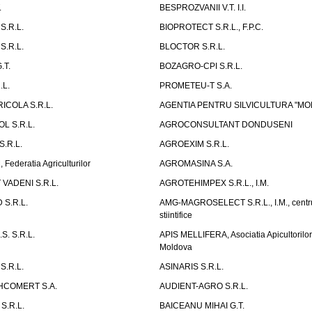
.
BESPROZVANII V.T. I.I.
S.R.L.
BIOPROTECT S.R.L., F.P.C.
S.R.L.
BLOCTOR S.R.L.
.T.
BOZAGRO-CPI S.R.L.
.L.
PROMETEU-T S.A.
ICOLA S.R.L.
AGENTIA PENTRU SILVICULTURA "MO
L S.R.L.
AGROCONSULTANT DONDUSENI
.R.L.
AGROEXIM S.R.L.
ederatia Agriculturilor
AGROMASINA S.A.
VADENI S.R.L.
AGROTEHIMPEX S.R.L., I.M.
S.R.L.
AMG-MAGROSELECT S.R.L., I.M., centru
stiintifice
S. S.R.L.
APIS MELLIFERA, Asociatia Apicultorilo
Moldova
S.R.L.
ASINARIS S.R.L.
HCOMERT S.A.
AUDIENT-AGRO S.R.L.
S.R.L.
BAICEANU MIHAI G.T.