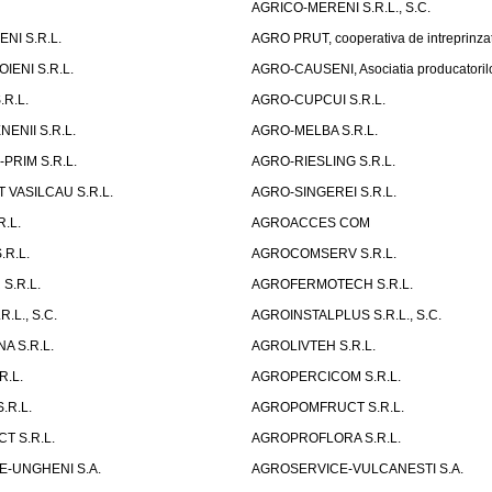
AGRICO-MERENI S.R.L., S.C.
NI S.R.L.
AGRO PRUT, cooperativa de intreprinza
ENI S.R.L.
AGRO-CAUSENI, Asociatia producatorilor
.R.L.
AGRO-CUPCUI S.R.L.
ENII S.R.L.
AGRO-MELBA S.R.L.
PRIM S.R.L.
AGRO-RIESLING S.R.L.
 VASILCAU S.R.L.
AGRO-SINGEREI S.R.L.
.L.
AGROACCES COM
.R.L.
AGROCOMSERV S.R.L.
S.R.L.
AGROFERMOTECH S.R.L.
.L., S.C.
AGROINSTALPLUS S.R.L., S.C.
A S.R.L.
AGROLIVTEH S.R.L.
R.L.
AGROPERCICOM S.R.L.
.R.L.
AGROPOMFRUCT S.R.L.
 S.R.L.
AGROPROFLORA S.R.L.
-UNGHENI S.A.
AGROSERVICE-VULCANESTI S.A.