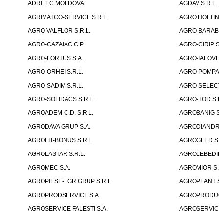
ADRITEC MOLDOVA
AGDAV S.R.L.
AGRIMATCO-SERVICE S.R.L.
AGRO HOLTINE
AGRO VALFLOR S.R.L.
AGRO-BARABOI
AGRO-CAZAIAC C.P.
AGRO-CIRIP S
AGRO-FORTUS S.A.
AGRO-IALOVEN
AGRO-ORHEI S.R.L.
AGRO-POMPA-
AGRO-SADIM S.R.L.
AGRO-SELECT
AGRO-SOLIDACS S.R.L.
AGRO-TOD S.R
AGROADEM-C.D. S.R.L.
AGROBANIG S
AGRODAVA GRUP S.A.
AGRODIANDR 
AGROFIT-BONUS S.R.L.
AGROGLED S.R
AGROLASTAR S.R.L.
AGROLEBEDIN
AGROMEC S.A.
AGROMIOR S.
AGROPIESE-TGR GRUP S.R.L.
AGROPLANT S
AGROPRODSERVICE S.A.
AGROPRODUCT
AGROSERVICE FALESTI S.A.
AGROSERVICE