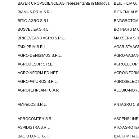
BAYER CROPSCIENCE AG, reprezentanta in Moldova
BEIU FILIP G.T
BIAMUS-PRIM S.R.L.
BIENENHAUS 
BITIC-AGRO S.R.L.
BIVAGROTOM 
BOSVELIEA S.R.L.
BOTNARU M G
BRICEVEANU AGRO S.R.L.
MAXSERV S.R
TAIX PRIM S.R.L.
AGARISTA AGR
AGRO-DENISIMUS S.R.L.
AGRO-VASANO
AGRODESUR S.R.L.
AGROELCOR S
AGROINFORM EDINET
AGROINFORM, F
AGROPAPUROS S.R.L.
AGROSELECT 
AGROTEHPLANT C.A.P.
ALODIU-NORD 
AMPELOS S.R.L.
ANTAGRO C.B.
APROCOMTEH S.R.L.
ASCENSIUNE 
ASPIDISTRA S.R.L.
ATC-AGROTE
BACIU D.N.O. G.T.
BACIU MIHAIL 