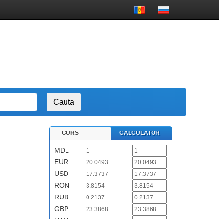
CURS
CALCULATOR
MDL
1
EUR
20.0493
USD
17.3737
RON
3.8154
RUB
0.2137
GBP
23.3868