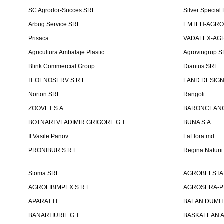
SC Agrodor-Succes SRL
Silver Special 
Arbug Service SRL
EMTEH-AGRO 
Prisaca
VADALEX-AGR
Agricultura Ambalaje Plastic
Agrovingrup 
Blink Commercial Group
Diantus SRL
IT OENOSERV S.R.L.
LAND DESIG
Norton SRL
Rangoli
ZOOVET S.A.
BARONCEANCA
BOTNARI VLADIMIR GRIGORE G.T.
BUNA S.A.
II Vasile Panov
LaFlora.md
PRONIBUR S.R.L
Regina Naturi
Stoma SRL
AGROBELSTA S.R
AGROLIBIMPEX S.R.L.
AGROSERA-PRI
APARAT I.I.
BALAN DUMIT
BANARI IURIE G.T.
BASKALEAN A