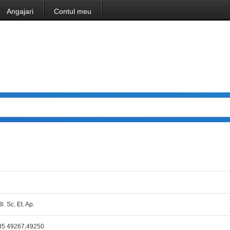
Angajari
Contul meu
Bl. Sc. Et. Ap.
35 49267,49250