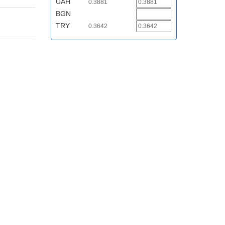
UAH
0.3881
BGN
TRY
0.3642