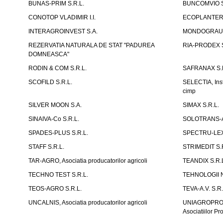
BUNAS-PRIM S.R.L.
BUNCOMVIO S
CONOTOP VLADIMIR I.I.
ECOPLANTERA
INTERAGROINVEST S.A.
MONDOGRAU S
REZERVATIA NATURALA DE STAT "PADUREA
RIA-PRODEX S
DOMNEASCA"
RODIN & COM S.R.L.
SAFRANAX S.R
SCOFILD S.R.L.
SELECTIA, Insti
cimp
SILVER MOON S.A.
SIMAX S.R.L.
SINAIVA-Co S.R.L.
SOLOTRANS-A
SPADES-PLUS S.R.L.
SPECTRU-LEX 
STAFF S.R.L.
STRIMEDIT S.
TAR-AGRO, Asociatia producatorilor agricoli
TEANDIX S.R.
TECHNO TEST S.R.L.
TEHNOLOGII N
TEOS-AGRO S.R.L.
TEVA-A.V. S.R.
UNCALNIS, Asociatia producatorilor agricoli
UNIAGROPROTE
Asociatiilor Pr