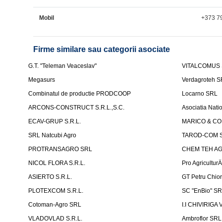
Mobil
+373 7
Firme similare sau categorii asociate
G.T. "Teleman Veaceslav"
VITALCOMUS
Megasurs
Verdagroteh 
Combinatul de productie PRODCOOP
Locarno SRL
ARCONS-CONSTRUCT S.R.L.,S.C.
Asociatia Nati
ECAV-GRUP S.R.L.
MARICO & CO 
SRL Natcubi Agro
TAROD-COM S
PROTRANSAGRO SRL
CHEM TEH A
NICOL FLORA S.R.L.
Pro Agricultur
ASIERTO S.R.L.
GT Petru Chio
PLOTEXCOM S.R.L.
SC "EnBio" S
Cotoman-Agro SRL
I.I CHIVIRIGA 
VLADOVLAD S.R.L.
Ambroflor SRL