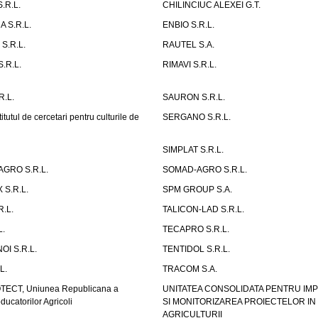
.R.L.
CHILINCIUC ALEXEI G.T.
 S.R.L.
ENBIO S.R.L.
.R.L.
RAUTEL S.A.
.R.L.
RIMAVI S.R.L.
.L.
SAURON S.R.L.
tutul de cercetari pentru culturile de
SERGANO S.R.L.
SIMPLAT S.R.L.
GRO S.R.L.
SOMAD-AGRO S.R.L.
S.R.L.
SPM GROUP S.A.
R.L.
TALICON-LAD S.R.L.
L.
TECAPRO S.R.L.
OI S.R.L.
TENTIDOL S.R.L.
L.
TRACOM S.A.
CT, Uniunea Republicana a
UNITATEA CONSOLIDATA PENTRU IM
oducatorilor Agricoli
SI MONITORIZAREA PROIECTELOR I
AGRICULTURII