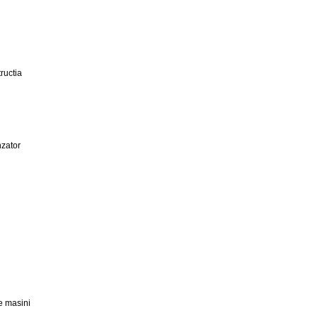
ructia
zator
e masini