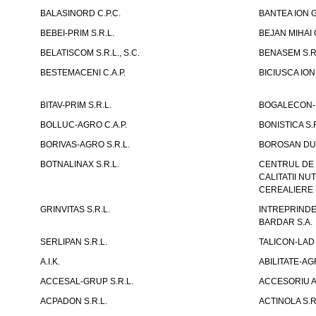
BALASINORD C.P.C.
BANTEA ION G
BEBEI-PRIM S.R.L.
BEJAN MIHAI G
BELATISCOM S.R.L., S.C.
BENASEM S.R
BESTEMACENI C.A.P.
BICIUSCA ION 
BITAV-PRIM S.R.L.
BOGALECON-M
BOLLUC-AGRO C.A.P.
BONISTICA S.R
BORIVAS-AGRO S.R.L.
BOROSAN DUM
BOTNALINAX S.R.L.
CENTRUL DE 
CALITATII N
CEREALIERE I
GRINVITAS S.R.L.
INTREPRINDE
BARDAR S.A.
SERLIPAN S.R.L.
TALICON-LAD 
A.I.K.
ABILITATE-AG
ACCESAL-GRUP S.R.L.
ACCESORIU A
ACPADON S.R.L.
ACTINOLA S.R