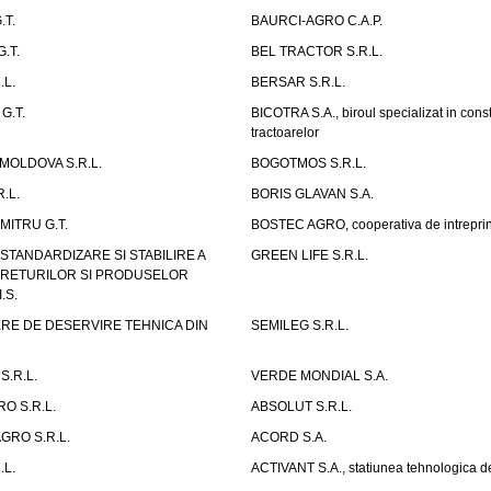
.T.
BAURCI-AGRO C.A.P.
.T.
BEL TRACTOR S.R.L.
.L.
BERSAR S.R.L.
G.T.
BICOTRA S.A., biroul specializat in const
tractoarelor
OLDOVA S.R.L.
BOGOTMOS S.R.L.
.L.
BORIS GLAVAN S.A.
ITRU G.T.
BOSTEC AGRO, cooperativa de intreprin
STANDARDIZARE SI STABILIRE A
GREEN LIFE S.R.L.
UTRETURILOR SI PRODUSELOR
.S.
RE DE DESERVIRE TEHNICA DIN
SEMILEG S.R.L.
S.R.L.
VERDE MONDIAL S.A.
RO S.R.L.
ABSOLUT S.R.L.
GRO S.R.L.
ACORD S.A.
.L.
ACTIVANT S.A., statiunea tehnologica d