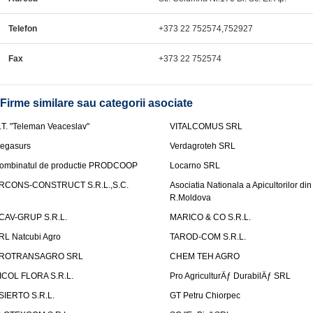
Telefon
+373 22 752574,752927
Fax
+373 22 752574
Firme similare sau categorii asociate
.T. "Teleman Veaceslav"
VITALCOMUS SRL
egasurs
Verdagroteh SRL
ombinatul de productie PRODCOOP
Locarno SRL
RCONS-CONSTRUCT S.R.L.,S.C.
Asociatia Nationala a Apicultorilor din
R.Moldova
CAV-GRUP S.R.L.
MARICO & CO S.R.L.
RL Natcubi Agro
TAROD-COM S.R.L.
ROTRANSAGRO SRL
CHEM TEH AGRO
ICOL FLORA S.R.L.
Pro AgriculturÄƒ DurabilÄƒ SRL
SIERTO S.R.L.
GT Petru Chiorpec