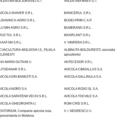
ALENTINA BOCIORISVILI G.T.
VALENTINA MAEV G.T.
VICOLA SHAVER S.R.L.
BANICERUL S.R.L.
UDAIANCA-AGRO S.R.L.
BUDEI-PRIM C.A.P.
UJ MIH AGRO S.R.L.
BUMERANG S.R.L.
RUCTUL S.R.L.
MAXIPLANT S.R.L.
KAAT-5M S.R.L.
V. VINIFERA S.R.L.
CVACULTURA-MOLDOVA I.S., FILIALA
ALBINUTA-BOLDURESTI, asociatia
ELENESTI
apicultorilor
NA-MARIA GUTIUM I.I.
ANTECESOR S.R.L.
UTODANAR S.R.L.
AVICOLA CIMGALLUS S.A.
VICOLA DIN BANESTI S.A.
AVICOLA GALLINULA S.A.
VICOLA NORD S.A.
AVICOLA ROSO SL S.A.
VICOLA SARATENII VECHI S.R.L.
AVICOLA TOCHILE S.A.
VICOLA-GHEORGHITA I.I.
ROM-CRIS S.R.L.
ENTORIUM, Companie apicola rusa,
V. I. NEGRESCU I.I.
eprezentanta in Moldova