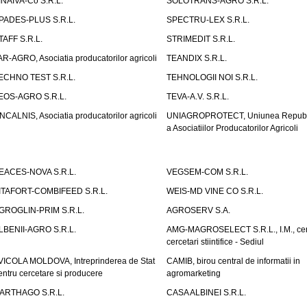
INAIVA-Co S.R.L.
SOLOTRANS-AGRO S.R.L.
PADES-PLUS S.R.L.
SPECTRU-LEX S.R.L.
TAFF S.R.L.
STRIMEDIT S.R.L.
AR-AGRO, Asociatia producatorilor agricoli
TEANDIX S.R.L.
ECHNO TEST S.R.L.
TEHNOLOGII NOI S.R.L.
EOS-AGRO S.R.L.
TEVA-A.V. S.R.L.
NCALNIS, Asociatia producatorilor agricoli
UNIAGROPROTECT, Uniunea Republ
a Asociatiilor Producatorilor Agricoli
EACES-NOVA S.R.L.
VEGSEM-COM S.R.L.
ITAFORT-COMBIFEED S.R.L.
WEIS-MD VINE CO S.R.L.
GROGLIN-PRIM S.R.L.
AGROSERV S.A.
LBENII-AGRO S.R.L.
AMG-MAGROSELECT S.R.L., I.M., cen
cercetari stiintifice - Sediul
VICOLA MOLDOVA, Intreprinderea de Stat
CAMIB, birou central de informatii in
entru cercetare si producere
agromarketing
ARTHAGO S.R.L.
CASA ALBINEI S.R.L.