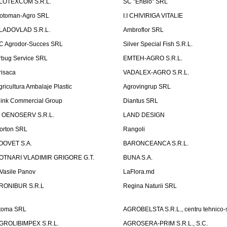
LOTEXCOM S.R.L.
SC "EnBio" SRL
otoman-Agro SRL
I.I CHIVIRIGA VITALIE
LADOVLAD S.R.L.
Ambroflor SRL
C Agrodor-Succes SRL
Silver Special Fish S.R.L.
rbug Service SRL
EMTEH-AGRO S.R.L.
risaca
VADALEX-AGRO S.R.L.
gricultura Ambalaje Plastic
Agrovingrup SRL
link Commercial Group
Diantus SRL
T OENOSERV S.R.L.
LAND DESIGN
orton SRL
Rangoli
OOVET S.A.
BARONCEANCA S.R.L.
OTNARI VLADIMIR GRIGORE G.T.
BUNA S.A.
I Vasile Panov
LaFlora.md
RONIBUR S.R.L
Regina Naturii SRL
toma SRL
AGROBELSTA S.R.L., centru tehnico-sti
GROLIBIMPEX S.R.L.
AGROSERA-PRIM S.R.L., S.C.