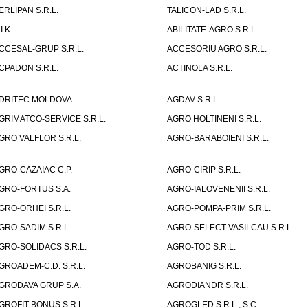
ERLIPAN S.R.L.
TALICON-LAD S.R.L.
I.K.
ABILITATE-AGRO S.R.L.
CCESAL-GRUP S.R.L.
ACCESORIU AGRO S.R.L.
CPADON S.R.L.
ACTINOLA S.R.L.
DRITEC MOLDOVA
AGDAV S.R.L.
GRIMATCO-SERVICE S.R.L.
AGRO HOLTINENI S.R.L.
GRO VALFLOR S.R.L.
AGRO-BARABOIENI S.R.L.
GRO-CAZAIAC C.P.
AGRO-CIRIP S.R.L.
GRO-FORTUS S.A.
AGRO-IALOVENENII S.R.L.
GRO-ORHEI S.R.L.
AGRO-POMPA-PRIM S.R.L.
GRO-SADIM S.R.L.
AGRO-SELECT VASILCAU S.R.L.
GRO-SOLIDACS S.R.L.
AGRO-TOD S.R.L.
GROADEM-C.D. S.R.L.
AGROBANIG S.R.L.
GRODAVA GRUP S.A.
AGRODIANDR S.R.L.
GROFIT-BONUS S.R.L.
AGROGLED S.R.L., S.C.