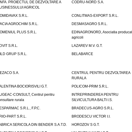
NFA. PROIECTUL DE DEZVOLTARE A
CODRU-NORD S.A.
USINESSULUI AGRICOL
OMIDAVAX S.R.L.
CONLITMAS-EXPORT S.R.L.
ACIA AGROCHIM S.R.L.
DESMASAGRO S.R.L.
OMENIUL PLUS S.R.L.
EDINAGRONORD, Asociatia producato
agricoli
DVIT S.R.L.
LAZAREV M.V. G.T.
ILD GRUP S.R.L.
BELABARCE
EZACO S.A.
CENTRUL PENTRU DEZVOLTAREA
RURALA
ALENTINA BOCIORISVILI G.T.
POLICOM-PRIM S.R.L.
UGEAC-CONSULT, Centrul pentru
INTREPRINDEREA PENTRU
onsultare rurala
SILVICULTURA BALTI I.S.
ESPARMAC S.R.L., F.P.C.
BRADECUS-AGRO S.R.L.
RIO-PART S.R.L.
BRODESCU VICTOR I.I.
ABRICA SERICOLA DIN BENDER S.A.T.D.
HOROZOV S G.T.