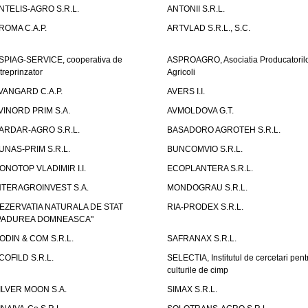
NTELIS-AGRO S.R.L.
ANTONII S.R.L.
ROMA C.A.P.
ARTVLAD S.R.L., S.C.
SPIAG-SERVICE, cooperativa de
ASPROAGRO, Asociatia Producatoril
ntreprinzator
Agricoli
VANGARD C.A.P.
AVERS I.I.
VINORD PRIM S.A.
AVMOLDOVA G.T.
ARDAR-AGRO S.R.L.
BASADORO AGROTEH S.R.L.
UNAS-PRIM S.R.L.
BUNCOMVIO S.R.L.
ONOTOP VLADIMIR I.I.
ECOPLANTERA S.R.L.
NTERAGROINVEST S.A.
MONDOGRAU S.R.L.
EZERVATIA NATURALA DE STAT
RIA-PRODEX S.R.L.
PADUREA DOMNEASCA"
ODIN & COM S.R.L.
SAFRANAX S.R.L.
COFILD S.R.L.
SELECTIA, Institutul de cercetari pent
culturile de cimp
ILVER MOON S.A.
SIMAX S.R.L.