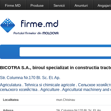
Firme.MD
Produse
Servicii
Anunturi
Angajari
BICOTRA S.A., biroul specializat in constructia tract
Str. Columna Nr.170 Bl. Sc. Et. Ap.
Agriculatura . Tehnica si chimicale agricole . Сельское хозяй
сельского хозяйства . Agriculture . Agricultural machinery and 
Localitatea
mun.Chisinau
Adresa
Str. Columna Nr.170 Bl. Sc. Et. Ap.