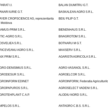
PARAT I.I.
BALAN DUMITRU G.T.
ANARI IURIE G.T.
BASKALEAN AGRO S.R.L.
AYER CROPSCIENCE AG, reprezentanta
BEIU FILIP G.T.
n Moldova
IAMUS-PRIM S.R.L.
BIENENHAUS S.R.L.
ITIC-AGRO S.R.L.
BIVAGROTOM S.R.L.
OSVELIEA S.R.L.
BOTNARU M G.T.
RICEVEANU AGRO S.R.L.
MAXSERV S.R.L.
AIX PRIM S.R.L.
AGARISTA AGRICOLA S.R.L.
GRO-DENISIMUS S.R.L.
AGRO-VASANOL S.R.L.
GRODESUR S.R.L.
AGROELCOR S.R.L.
GROINFORM EDINET
AGROINFORM, Federatia Agriculturilo
GROPAPUROS S.R.L.
AGROSELECT VADENI S.R.L.
GROTEHPLANT C.A.P.
ALODIU-NORD S.R.L.
MPELOS S.R.L.
ANTAGRO C.B.S. S.R.L.