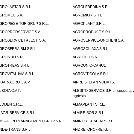
GROLASTAR S.R.L.
AGROLEBEDINA S.R.L.
GROMEC S.A.
AGROMIOR S.R.L.
GROPIESE-TGR GRUP S.R.L.
AGROPLANT S.R.L.
GROPRODSERVICE S.A.
AGROPRODUCT S.R.L.
GROSERVICE FALESTI S.A.
AGROSERVICE-UNGHENI S.A.
GROSFERA-BM S.R.L.
AGROSOL-AXA S.R.L.
GROSTILI S.R.L.
AGROTEH S.A.
GROTREAS S.R.L.
AGROUNIC-CAHUL
GROVITAL IVM S.R.L.
AGROVITICOLA S.R.L.
IDAR-AGRO C.A.P.
AIPRE STEFAN VODA I.S.
LBOTA C.A.P.
ALBSITO-SERVICE S.R.L., cooperati
agricola
LDIJEN S.R.L.
ALMAPLANT S.R.L.
LVAR-SERVICE S.R.L.
ALVIRE-SOR S.R.L.
MG-AGRO MANAGEMENT GRUP S.R.L.
AMINTIRE-CAPITA S.R.L.
NDE-TRANS S.R.L.
ANDREI ONOFREI G.T.