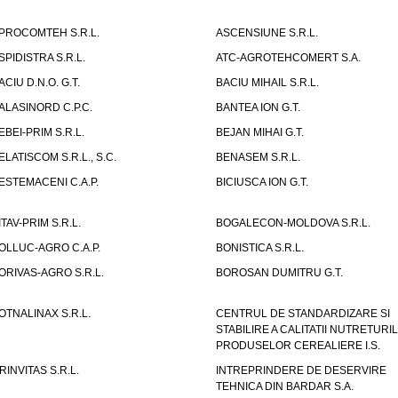
PROCOMTEH S.R.L.
ASCENSIUNE S.R.L.
SPIDISTRA S.R.L.
ATC-AGROTEHCOMERT S.A.
ACIU D.N.O. G.T.
BACIU MIHAIL S.R.L.
ALASINORD C.P.C.
BANTEA ION G.T.
EBEI-PRIM S.R.L.
BEJAN MIHAI G.T.
ELATISCOM S.R.L., S.C.
BENASEM S.R.L.
ESTEMACENI C.A.P.
BICIUSCA ION G.T.
ITAV-PRIM S.R.L.
BOGALECON-MOLDOVA S.R.L.
OLLUC-AGRO C.A.P.
BONISTICA S.R.L.
ORIVAS-AGRO S.R.L.
BOROSAN DUMITRU G.T.
OTNALINAX S.R.L.
CENTRUL DE STANDARDIZARE SI
STABILIRE A CALITATII NUTRETURIL
PRODUSELOR CEREALIERE I.S.
RINVITAS S.R.L.
INTREPRINDERE DE DESERVIRE
TEHNICA DIN BARDAR S.A.