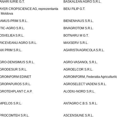
ANARI IURIE G.T.
BASKALEAN AGRO S.R.L.
AYER CROPSCIENCE AG, reprezentanta
BEIU FILIP G.T.
n Moldova
IAMUS-PRIM S.R.L.
BIENENHAUS S.R.L.
ITIC-AGRO S.R.L.
BIVAGROTOM S.R.L.
OSVELIEA S.R.L.
BOTNARU M G.T.
RICEVEANU AGRO S.R.L.
MAXSERV S.R.L.
AIX PRIM S.R.L.
AGARISTA AGRICOLA S.R.L.
GRO-DENISIMUS S.R.L.
AGRO-VASANOL S.R.L.
GRODESUR S.R.L.
AGROELCOR S.R.L.
GROINFORM EDINET
AGROINFORM, Federatia Agriculturilo
GROPAPUROS S.R.L.
AGROSELECT VADENI S.R.L.
GROTEHPLANT C.A.P.
ALODIU-NORD S.R.L.
MPELOS S.R.L.
ANTAGRO C.B.S. S.R.L.
PROCOMTEH S.R.L.
ASCENSIUNE S.R.L.