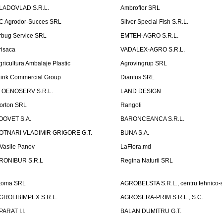
LADOVLAD S.R.L.
Ambroflor SRL
C Agrodor-Succes SRL
Silver Special Fish S.R.L.
rbug Service SRL
EMTEH-AGRO S.R.L.
risaca
VADALEX-AGRO S.R.L.
gricultura Ambalaje Plastic
Agrovingrup SRL
link Commercial Group
Diantus SRL
T OENOSERV S.R.L.
LAND DESIGN
orton SRL
Rangoli
OOVET S.A.
BARONCEANCA S.R.L.
OTNARI VLADIMIR GRIGORE G.T.
BUNA S.A.
I Vasile Panov
LaFlora.md
RONIBUR S.R.L
Regina Naturii SRL
toma SRL
AGROBELSTA S.R.L., centru tehnico-sti
GROLIBIMPEX S.R.L.
AGROSERA-PRIM S.R.L., S.C.
PARAT I.I.
BALAN DUMITRU G.T.