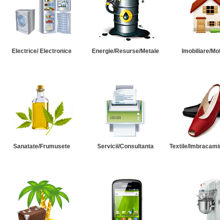
Electrice/ Electronice
Energie/Resurse/Metale
Imobiliare/Mob
Sanatate/Frumusete
Servicii/Consultanta
Textile/Imbracami