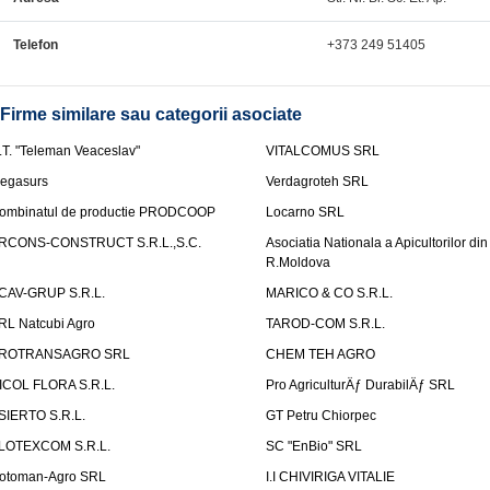
Telefon
+373 249 51405
Firme similare sau categorii asociate
.T. "Teleman Veaceslav"
VITALCOMUS SRL
egasurs
Verdagroteh SRL
ombinatul de productie PRODCOOP
Locarno SRL
RCONS-CONSTRUCT S.R.L.,S.C.
Asociatia Nationala a Apicultorilor din
R.Moldova
CAV-GRUP S.R.L.
MARICO & CO S.R.L.
RL Natcubi Agro
TAROD-COM S.R.L.
ROTRANSAGRO SRL
CHEM TEH AGRO
ICOL FLORA S.R.L.
Pro AgriculturÄƒ DurabilÄƒ SRL
SIERTO S.R.L.
GT Petru Chiorpec
LOTEXCOM S.R.L.
SC "EnBio" SRL
otoman-Agro SRL
I.I CHIVIRIGA VITALIE