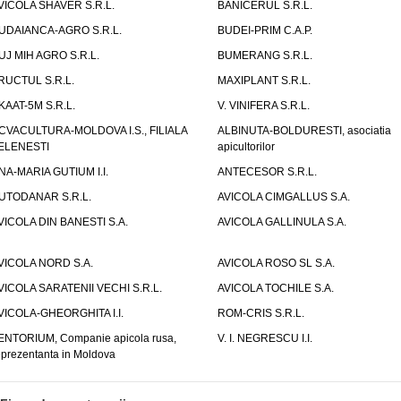
VICOLA SHAVER S.R.L.
BANICERUL S.R.L.
UDAIANCA-AGRO S.R.L.
BUDEI-PRIM C.A.P.
UJ MIH AGRO S.R.L.
BUMERANG S.R.L.
RUCTUL S.R.L.
MAXIPLANT S.R.L.
KAAT-5M S.R.L.
V. VINIFERA S.R.L.
CVACULTURA-MOLDOVA I.S., FILIALA
ALBINUTA-BOLDURESTI, asociatia
ELENESTI
apicultorilor
NA-MARIA GUTIUM I.I.
ANTECESOR S.R.L.
UTODANAR S.R.L.
AVICOLA CIMGALLUS S.A.
VICOLA DIN BANESTI S.A.
AVICOLA GALLINULA S.A.
VICOLA NORD S.A.
AVICOLA ROSO SL S.A.
VICOLA SARATENII VECHI S.R.L.
AVICOLA TOCHILE S.A.
VICOLA-GHEORGHITA I.I.
ROM-CRIS S.R.L.
ENTORIUM, Companie apicola rusa,
V. I. NEGRESCU I.I.
eprezentanta in Moldova