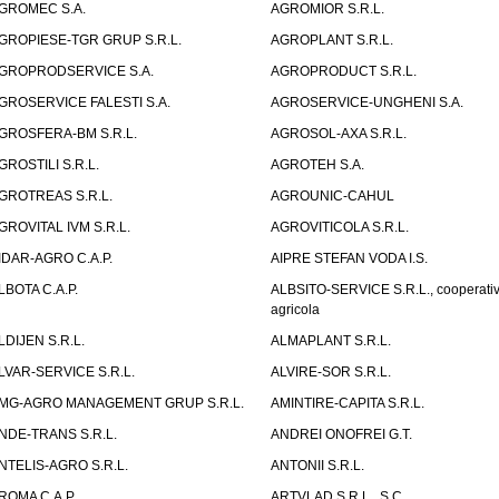
GROMEC S.A.
AGROMIOR S.R.L.
GROPIESE-TGR GRUP S.R.L.
AGROPLANT S.R.L.
GROPRODSERVICE S.A.
AGROPRODUCT S.R.L.
GROSERVICE FALESTI S.A.
AGROSERVICE-UNGHENI S.A.
GROSFERA-BM S.R.L.
AGROSOL-AXA S.R.L.
GROSTILI S.R.L.
AGROTEH S.A.
GROTREAS S.R.L.
AGROUNIC-CAHUL
GROVITAL IVM S.R.L.
AGROVITICOLA S.R.L.
IDAR-AGRO C.A.P.
AIPRE STEFAN VODA I.S.
LBOTA C.A.P.
ALBSITO-SERVICE S.R.L., cooperati
agricola
LDIJEN S.R.L.
ALMAPLANT S.R.L.
LVAR-SERVICE S.R.L.
ALVIRE-SOR S.R.L.
MG-AGRO MANAGEMENT GRUP S.R.L.
AMINTIRE-CAPITA S.R.L.
NDE-TRANS S.R.L.
ANDREI ONOFREI G.T.
NTELIS-AGRO S.R.L.
ANTONII S.R.L.
ROMA C.A.P.
ARTVLAD S.R.L., S.C.