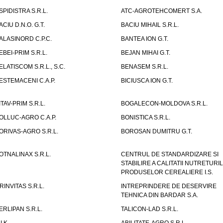
SPIDISTRA S.R.L.
ATC-AGROTEHCOMERT S.A.
ACIU D.N.O. G.T.
BACIU MIHAIL S.R.L.
ALASINORD C.P.C.
BANTEA ION G.T.
EBEI-PRIM S.R.L.
BEJAN MIHAI G.T.
ELATISCOM S.R.L., S.C.
BENASEM S.R.L.
ESTEMACENI C.A.P.
BICIUSCA ION G.T.
ITAV-PRIM S.R.L.
BOGALECON-MOLDOVA S.R.L.
OLLUC-AGRO C.A.P.
BONISTICA S.R.L.
ORIVAS-AGRO S.R.L.
BOROSAN DUMITRU G.T.
OTNALINAX S.R.L.
CENTRUL DE STANDARDIZARE SI
STABILIRE A CALITATII NUTRETURIL
PRODUSELOR CEREALIERE I.S.
RINVITAS S.R.L.
INTREPRINDERE DE DESERVIRE
TEHNICA DIN BARDAR S.A.
ERLIPAN S.R.L.
TALICON-LAD S.R.L.