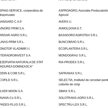
SPIAG-SERVICE, cooperativa de
ASPROAGRO, Asociatia Producatoril
ntreprinzator
Agricoli
VANGARD C.A.P.
AVERS I.I.
VINORD PRIM S.A.
AVMOLDOVA G.T.
ARDAR-AGRO S.R.L.
BASADORO AGROTEH S.R.L.
UNAS-PRIM S.R.L.
BUNCOMVIO S.R.L.
ONOTOP VLADIMIR I.I.
ECOPLANTERA S.R.L.
NTERAGROINVEST S.A.
MONDOGRAU S.R.L.
EZERVATIA NATURALA DE STAT
RIA-PRODEX S.R.L.
PADUREA DOMNEASCA"
ODIN & COM S.R.L.
SAFRANAX S.R.L.
COFILD S.R.L.
SELECTIA, Institutul de cercetari pent
culturile de cimp
ILVER MOON S.A.
SIMAX S.R.L.
INAIVA-Co S.R.L.
SOLOTRANS-AGRO S.R.L.
PADES-PLUS S.R.L.
SPECTRU-LEX S.R.L.