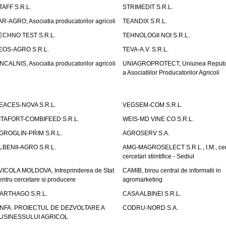
TAFF S.R.L.
STRIMEDIT S.R.L.
AR-AGRO, Asociatia producatorilor agricoli
TEANDIX S.R.L.
ECHNO TEST S.R.L.
TEHNOLOGII NOI S.R.L.
EOS-AGRO S.R.L.
TEVA-A.V. S.R.L.
NCALNIS, Asociatia producatorilor agricoli
UNIAGROPROTECT, Uniunea Republ
a Asociatiilor Producatorilor Agricoli
EACES-NOVA S.R.L.
VEGSEM-COM S.R.L.
ITAFORT-COMBIFEED S.R.L.
WEIS-MD VINE CO S.R.L.
GROGLIN-PRIM S.R.L.
AGROSERV S.A.
LBENII-AGRO S.R.L.
AMG-MAGROSELECT S.R.L., I.M., cen
cercetari stiintifice - Sediul
VICOLA MOLDOVA, Intreprinderea de Stat
CAMIB, birou central de informatii in
entru cercetare si producere
agromarketing
ARTHAGO S.R.L.
CASA ALBINEI S.R.L.
NFA. PROIECTUL DE DEZVOLTARE A
CODRU-NORD S.A.
USINESSULUI AGRICOL