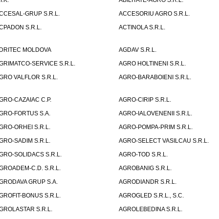
I.K.
ABILITATE-AGRO S.R.L.
CCESAL-GRUP S.R.L.
ACCESORIU AGRO S.R.L.
CPADON S.R.L.
ACTINOLA S.R.L.
DRITEC MOLDOVA
AGDAV S.R.L.
GRIMATCO-SERVICE S.R.L.
AGRO HOLTINENI S.R.L.
GRO VALFLOR S.R.L.
AGRO-BARABOIENI S.R.L.
GRO-CAZAIAC C.P.
AGRO-CIRIP S.R.L.
GRO-FORTUS S.A.
AGRO-IALOVENENII S.R.L.
GRO-ORHEI S.R.L.
AGRO-POMPA-PRIM S.R.L.
GRO-SADIM S.R.L.
AGRO-SELECT VASILCAU S.R.L.
GRO-SOLIDACS S.R.L.
AGRO-TOD S.R.L.
GROADEM-C.D. S.R.L.
AGROBANIG S.R.L.
GRODAVA GRUP S.A.
AGRODIANDR S.R.L.
GROFIT-BONUS S.R.L.
AGROGLED S.R.L., S.C.
GROLASTAR S.R.L.
AGROLEBEDINA S.R.L.