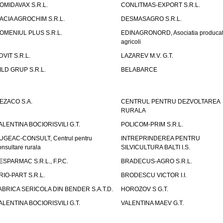
OMIDAVAX S.R.L.
CONLITMAS-EXPORT S.R.L.
ACIA AGROCHIM S.R.L.
DESMASAGRO S.R.L.
OMENIUL PLUS S.R.L.
EDINAGRONORD, Asociatia producato
agricoli
DVIT S.R.L.
LAZAREV M.V. G.T.
ILD GRUP S.R.L.
BELABARCE
EZACO S.A.
CENTRUL PENTRU DEZVOLTAREA
RURALA
ALENTINA BOCIORISVILI G.T.
POLICOM-PRIM S.R.L.
UGEAC-CONSULT, Centrul pentru
INTREPRINDEREA PENTRU
onsultare rurala
SILVICULTURA BALTI I.S.
ESPARMAC S.R.L., F.P.C.
BRADECUS-AGRO S.R.L.
RIO-PART S.R.L.
BRODESCU VICTOR I.I.
ABRICA SERICOLA DIN BENDER S.A.T.D.
HOROZOV S G.T.
ALENTINA BOCIORISVILI G.T.
VALENTINA MAEV G.T.