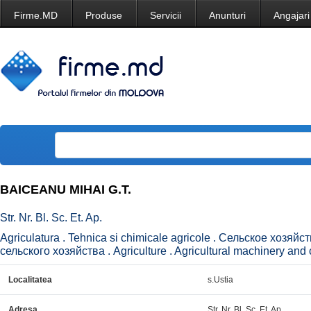
Firme.MD
Produse
Servicii
Anunturi
Angajari
BAICEANU MIHAI G.T.
Str. Nr. Bl. Sc. Et. Ap.
Agriculatura . Tehnica si chimicale agricole . Сельское хозяй
сельского хозяйства . Agriculture . Agricultural machinery and 
Localitatea
s.Ustia
Adresa
Str. Nr. Bl. Sc. Et. Ap.