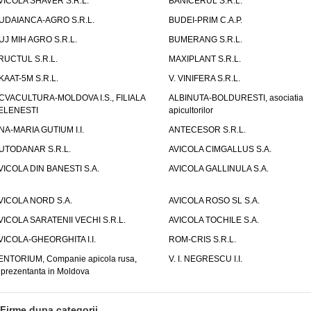
VICOLA SHAVER S.R.L.
BANICERUL S.R.L.
UDAIANCA-AGRO S.R.L.
BUDEI-PRIM C.A.P.
UJ MIH AGRO S.R.L.
BUMERANG S.R.L.
RUCTUL S.R.L.
MAXIPLANT S.R.L.
KAAT-5M S.R.L.
V. VINIFERA S.R.L.
CVACULTURA-MOLDOVA I.S., FILIALA
ALBINUTA-BOLDURESTI, asociatia
ELENESTI
apicultorilor
NA-MARIA GUTIUM I.I.
ANTECESOR S.R.L.
UTODANAR S.R.L.
AVICOLA CIMGALLUS S.A.
VICOLA DIN BANESTI S.A.
AVICOLA GALLINULA S.A.
VICOLA NORD S.A.
AVICOLA ROSO SL S.A.
VICOLA SARATENII VECHI S.R.L.
AVICOLA TOCHILE S.A.
VICOLA-GHEORGHITA I.I.
ROM-CRIS S.R.L.
ENTORIUM, Companie apicola rusa,
V. I. NEGRESCU I.I.
eprezentanta in Moldova
Firme dupa categorii