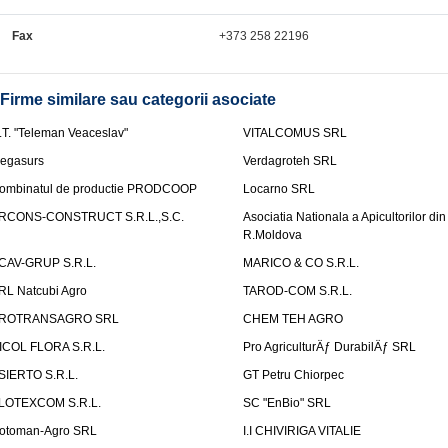
Fax
+373 258 22196
Firme similare sau categorii asociate
.T. "Teleman Veaceslav"
VITALCOMUS SRL
egasurs
Verdagroteh SRL
ombinatul de productie PRODCOOP
Locarno SRL
RCONS-CONSTRUCT S.R.L.,S.C.
Asociatia Nationala a Apicultorilor din
R.Moldova
CAV-GRUP S.R.L.
MARICO & CO S.R.L.
RL Natcubi Agro
TAROD-COM S.R.L.
ROTRANSAGRO SRL
CHEM TEH AGRO
ICOL FLORA S.R.L.
Pro AgriculturÄƒ DurabilÄƒ SRL
SIERTO S.R.L.
GT Petru Chiorpec
LOTEXCOM S.R.L.
SC "EnBio" SRL
otoman-Agro SRL
I.I CHIVIRIGA VITALIE