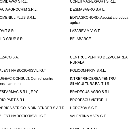
OMIDAVAX S.R.L.
CONLITMAS-EXPORT S.R.L.
ACIA AGROCHIM S.R.L.
DESMASAGRO S.R.L.
OMENIUL PLUS S.R.L.
EDINAGRONORD, Asociatia producato
agricoli
DVIT S.R.L.
LAZAREV M.V. G.T.
ILD GRUP S.R.L.
BELABARCE
EZACO S.A.
CENTRUL PENTRU DEZVOLTAREA
RURALA
ALENTINA BOCIORISVILI G.T.
POLICOM-PRIM S.R.L.
UGEAC-CONSULT, Centrul pentru
INTREPRINDEREA PENTRU
onsultare rurala
SILVICULTURA BALTI I.S.
ESPARMAC S.R.L., F.P.C.
BRADECUS-AGRO S.R.L.
RIO-PART S.R.L.
BRODESCU VICTOR I.I.
ABRICA SERICOLA DIN BENDER S.A.T.D.
HOROZOV S G.T.
ALENTINA BOCIORISVILI G.T.
VALENTINA MAEV G.T.