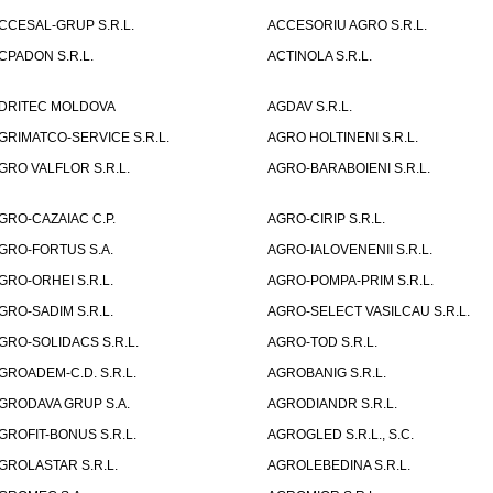
CCESAL-GRUP S.R.L.
ACCESORIU AGRO S.R.L.
CPADON S.R.L.
ACTINOLA S.R.L.
DRITEC MOLDOVA
AGDAV S.R.L.
GRIMATCO-SERVICE S.R.L.
AGRO HOLTINENI S.R.L.
GRO VALFLOR S.R.L.
AGRO-BARABOIENI S.R.L.
GRO-CAZAIAC C.P.
AGRO-CIRIP S.R.L.
GRO-FORTUS S.A.
AGRO-IALOVENENII S.R.L.
GRO-ORHEI S.R.L.
AGRO-POMPA-PRIM S.R.L.
GRO-SADIM S.R.L.
AGRO-SELECT VASILCAU S.R.L.
GRO-SOLIDACS S.R.L.
AGRO-TOD S.R.L.
GROADEM-C.D. S.R.L.
AGROBANIG S.R.L.
GRODAVA GRUP S.A.
AGRODIANDR S.R.L.
GROFIT-BONUS S.R.L.
AGROGLED S.R.L., S.C.
GROLASTAR S.R.L.
AGROLEBEDINA S.R.L.