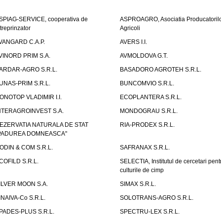
SPIAG-SERVICE, cooperativa de
ASPROAGRO, Asociatia Producatoril
ntreprinzator
Agricoli
VANGARD C.A.P.
AVERS I.I.
VINORD PRIM S.A.
AVMOLDOVA G.T.
ARDAR-AGRO S.R.L.
BASADORO AGROTEH S.R.L.
UNAS-PRIM S.R.L.
BUNCOMVIO S.R.L.
ONOTOP VLADIMIR I.I.
ECOPLANTERA S.R.L.
NTERAGROINVEST S.A.
MONDOGRAU S.R.L.
EZERVATIA NATURALA DE STAT
RIA-PRODEX S.R.L.
PADUREA DOMNEASCA"
ODIN & COM S.R.L.
SAFRANAX S.R.L.
COFILD S.R.L.
SELECTIA, Institutul de cercetari pent
culturile de cimp
ILVER MOON S.A.
SIMAX S.R.L.
INAIVA-Co S.R.L.
SOLOTRANS-AGRO S.R.L.
PADES-PLUS S.R.L.
SPECTRU-LEX S.R.L.