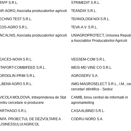
TAFF S.R.L.
STRIMEDIT S.R.L.
AR-AGRO, Asociatia producatorilor agricoli
TEANDIX S.R.L.
ECHNO TEST S.R.L.
TEHNOLOGII NOI S.R.L.
EOS-AGRO S.R.L.
TEVA-A.V. S.R.L.
NCALNIS, Asociatia producatorilor agricoli
UNIAGROPROTECT, Uniunea Republ
a Asociatiilor Producatorilor Agricoli
EACES-NOVA S.R.L.
VEGSEM-COM S.R.L.
ITAFORT-COMBIFEED S.R.L.
WEIS-MD VINE CO S.R.L.
GROGLIN-PRIM S.R.L.
AGROSERV S.A.
LBENII-AGRO S.R.L.
AMG-MAGROSELECT S.R.L., I.M., cen
cercetari stiintifice - Sediul
VICOLA MOLDOVA, Intreprinderea de Stat
CAMIB, birou central de informatii in
entru cercetare si producere
agromarketing
ARTHAGO S.R.L.
CASA ALBINEI S.R.L.
NFA. PROIECTUL DE DEZVOLTARE A
CODRU-NORD S.A.
USINESSULUI AGRICOL