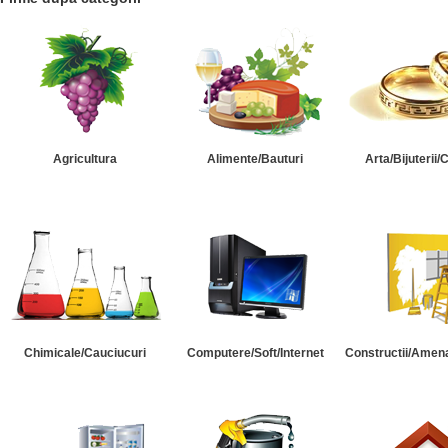
Agricultura
Alimente/Bauturi
Arta/Bijuterii/
Chimicale/Cauciucuri
Computere/Soft/Internet
Constructii/Amena