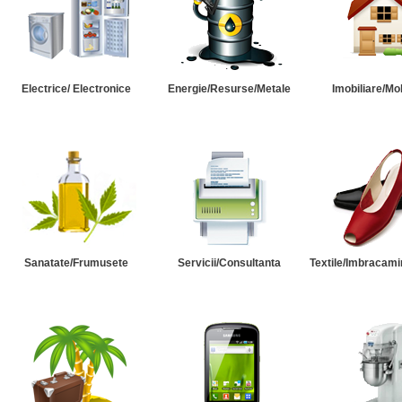
Electrice/ Electronice
Energie/Resurse/Metale
Imobiliare/Mob
Sanatate/Frumusete
Servicii/Consultanta
Textile/Imbracami