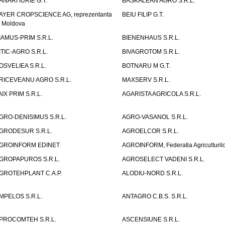
ANARI IURIE G.T.
BASKALEAN AGRO S.R.L.
AYER CROPSCIENCE AG, reprezentanta
BEIU FILIP G.T.
n Moldova
IAMUS-PRIM S.R.L.
BIENENHAUS S.R.L.
ITIC-AGRO S.R.L.
BIVAGROTOM S.R.L.
OSVELIEA S.R.L.
BOTNARU M G.T.
RICEVEANU AGRO S.R.L.
MAXSERV S.R.L.
AIX PRIM S.R.L.
AGARISTA AGRICOLA S.R.L.
GRO-DENISIMUS S.R.L.
AGRO-VASANOL S.R.L.
GRODESUR S.R.L.
AGROELCOR S.R.L.
GROINFORM EDINET
AGROINFORM, Federatia Agriculturilo
GROPAPUROS S.R.L.
AGROSELECT VADENI S.R.L.
GROTEHPLANT C.A.P.
ALODIU-NORD S.R.L.
MPELOS S.R.L.
ANTAGRO C.B.S. S.R.L.
PROCOMTEH S.R.L.
ASCENSIUNE S.R.L.