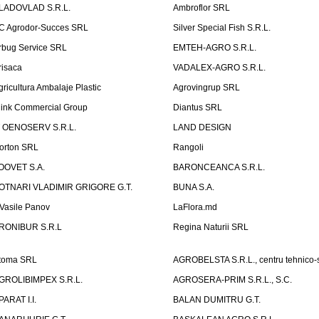
LADOVLAD S.R.L.
Ambroflor SRL
C Agrodor-Succes SRL
Silver Special Fish S.R.L.
rbug Service SRL
EMTEH-AGRO S.R.L.
risaca
VADALEX-AGRO S.R.L.
gricultura Ambalaje Plastic
Agrovingrup SRL
link Commercial Group
Diantus SRL
T OENOSERV S.R.L.
LAND DESIGN
orton SRL
Rangoli
OOVET S.A.
BARONCEANCA S.R.L.
OTNARI VLADIMIR GRIGORE G.T.
BUNA S.A.
I Vasile Panov
LaFlora.md
RONIBUR S.R.L
Regina Naturii SRL
toma SRL
AGROBELSTA S.R.L., centru tehnico-sti
GROLIBIMPEX S.R.L.
AGROSERA-PRIM S.R.L., S.C.
PARAT I.I.
BALAN DUMITRU G.T.