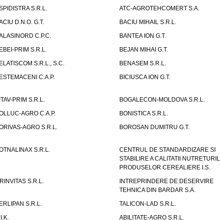
SPIDISTRA S.R.L.
ATC-AGROTEHCOMERT S.A.
ACIU D.N.O. G.T.
BACIU MIHAIL S.R.L.
ALASINORD C.P.C.
BANTEA ION G.T.
EBEI-PRIM S.R.L.
BEJAN MIHAI G.T.
ELATISCOM S.R.L., S.C.
BENASEM S.R.L.
ESTEMACENI C.A.P.
BICIUSCA ION G.T.
ITAV-PRIM S.R.L.
BOGALECON-MOLDOVA S.R.L.
OLLUC-AGRO C.A.P.
BONISTICA S.R.L.
ORIVAS-AGRO S.R.L.
BOROSAN DUMITRU G.T.
OTNALINAX S.R.L.
CENTRUL DE STANDARDIZARE SI
STABILIRE A CALITATII NUTRETURIL
PRODUSELOR CEREALIERE I.S.
RINVITAS S.R.L.
INTREPRINDERE DE DESERVIRE
TEHNICA DIN BARDAR S.A.
ERLIPAN S.R.L.
TALICON-LAD S.R.L.
I.K.
ABILITATE-AGRO S.R.L.