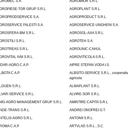
GROMEC S.A.
AGROMIOR S.R.L.
GROPIESE-TGR GRUP S.R.L.
AGROPLANT S.R.L.
GROPRODSERVICE S.A.
AGROPRODUCT S.R.L.
GROSERVICE FALESTI S.A.
AGROSERVICE-UNGHENI S.A.
GROSFERA-BM S.R.L.
AGROSOL-AXA S.R.L.
GROSTILI S.R.L.
AGROTEH S.A.
GROTREAS S.R.L.
AGROUNIC-CAHUL
GROVITAL IVM S.R.L.
AGROVITICOLA S.R.L.
IDAR-AGRO C.A.P.
AIPRE STEFAN VODA I.S.
LBOTA C.A.P.
ALBSITO-SERVICE S.R.L., cooperati
agricola
LDIJEN S.R.L.
ALMAPLANT S.R.L.
LVAR-SERVICE S.R.L.
ALVIRE-SOR S.R.L.
MG-AGRO MANAGEMENT GRUP S.R.L.
AMINTIRE-CAPITA S.R.L.
NDE-TRANS S.R.L.
ANDREI ONOFREI G.T.
NTELIS-AGRO S.R.L.
ANTONII S.R.L.
ROMA C.A.P.
ARTVLAD S.R.L., S.C.