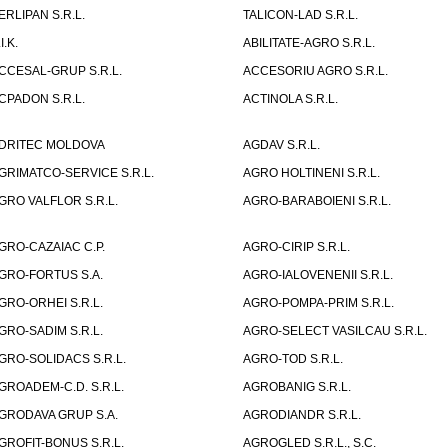
ERLIPAN S.R.L.
TALICON-LAD S.R.L.
I.K.
ABILITATE-AGRO S.R.L.
CCESAL-GRUP S.R.L.
ACCESORIU AGRO S.R.L.
CPADON S.R.L.
ACTINOLA S.R.L.
DRITEC MOLDOVA
AGDAV S.R.L.
GRIMATCO-SERVICE S.R.L.
AGRO HOLTINENI S.R.L.
GRO VALFLOR S.R.L.
AGRO-BARABOIENI S.R.L.
GRO-CAZAIAC C.P.
AGRO-CIRIP S.R.L.
GRO-FORTUS S.A.
AGRO-IALOVENENII S.R.L.
GRO-ORHEI S.R.L.
AGRO-POMPA-PRIM S.R.L.
GRO-SADIM S.R.L.
AGRO-SELECT VASILCAU S.R.L.
GRO-SOLIDACS S.R.L.
AGRO-TOD S.R.L.
GROADEM-C.D. S.R.L.
AGROBANIG S.R.L.
GRODAVA GRUP S.A.
AGRODIANDR S.R.L.
GROFIT-BONUS S.R.L.
AGROGLED S.R.L., S.C.