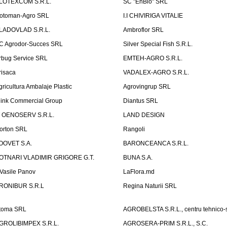
LOTEXCOM S.R.L.
SC "EnBio" SRL
otoman-Agro SRL
I.I CHIVIRIGA VITALIE
LADOVLAD S.R.L.
Ambroflor SRL
C Agrodor-Succes SRL
Silver Special Fish S.R.L.
rbug Service SRL
EMTEH-AGRO S.R.L.
risaca
VADALEX-AGRO S.R.L.
gricultura Ambalaje Plastic
Agrovingrup SRL
link Commercial Group
Diantus SRL
T OENOSERV S.R.L.
LAND DESIGN
orton SRL
Rangoli
OOVET S.A.
BARONCEANCA S.R.L.
OTNARI VLADIMIR GRIGORE G.T.
BUNA S.A.
I Vasile Panov
LaFlora.md
RONIBUR S.R.L
Regina Naturii SRL
toma SRL
AGROBELSTA S.R.L., centru tehnico-sti
GROLIBIMPEX S.R.L.
AGROSERA-PRIM S.R.L., S.C.