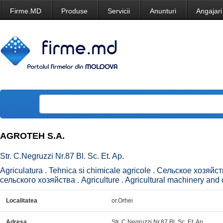
Firme.MD
Produse
Servicii
Anunturi
Angajari
AGROTEH S.A.
Str. C.Negruzzi Nr.87 Bl. Sc. Et. Ap.
Agriculatura . Tehnica si chimicale agricole . Сельское хозяй
сельского хозяйства . Agriculture . Agricultural machinery and 
Localitatea
or.Orhei
Adresa
Str. C.Negruzzi Nr.87 Bl. Sc. Et. Ap.