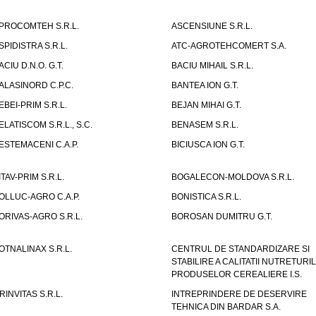
PROCOMTEH S.R.L.
ASCENSIUNE S.R.L.
SPIDISTRA S.R.L.
ATC-AGROTEHCOMERT S.A.
ACIU D.N.O. G.T.
BACIU MIHAIL S.R.L.
ALASINORD C.P.C.
BANTEA ION G.T.
EBEI-PRIM S.R.L.
BEJAN MIHAI G.T.
ELATISCOM S.R.L., S.C.
BENASEM S.R.L.
ESTEMACENI C.A.P.
BICIUSCA ION G.T.
ITAV-PRIM S.R.L.
BOGALECON-MOLDOVA S.R.L.
OLLUC-AGRO C.A.P.
BONISTICA S.R.L.
ORIVAS-AGRO S.R.L.
BOROSAN DUMITRU G.T.
OTNALINAX S.R.L.
CENTRUL DE STANDARDIZARE SI
STABILIRE A CALITATII NUTRETURIL
PRODUSELOR CEREALIERE I.S.
RINVITAS S.R.L.
INTREPRINDERE DE DESERVIRE
TEHNICA DIN BARDAR S.A.