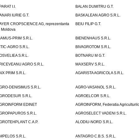
PARAT I.I.
BALAN DUMITRU G.T.
ANARI IURIE G.T.
BASKALEAN AGRO S.R.L.
AYER CROPSCIENCE AG, reprezentanta
BEIU FILIP G.T.
n Moldova
IAMUS-PRIM S.R.L.
BIENENHAUS S.R.L.
ITIC-AGRO S.R.L.
BIVAGROTOM S.R.L.
OSVELIEA S.R.L.
BOTNARU M G.T.
RICEVEANU AGRO S.R.L.
MAXSERV S.R.L.
AIX PRIM S.R.L.
AGARISTA AGRICOLA S.R.L.
GRO-DENISIMUS S.R.L.
AGRO-VASANOL S.R.L.
GRODESUR S.R.L.
AGROELCOR S.R.L.
GROINFORM EDINET
AGROINFORM, Federatia Agriculturilo
GROPAPUROS S.R.L.
AGROSELECT VADENI S.R.L.
GROTEHPLANT C.A.P.
ALODIU-NORD S.R.L.
MPELOS S.R.L.
ANTAGRO C.B.S. S.R.L.