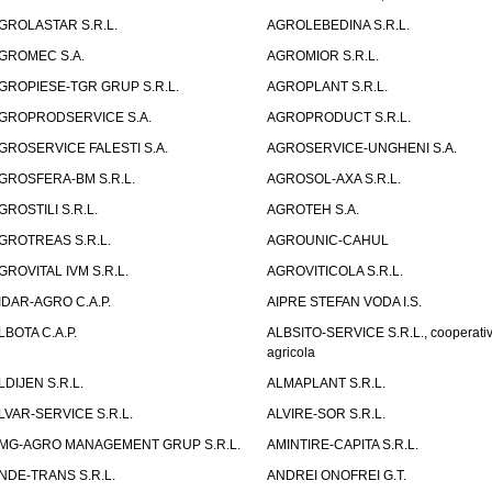
GROLASTAR S.R.L.
AGROLEBEDINA S.R.L.
GROMEC S.A.
AGROMIOR S.R.L.
GROPIESE-TGR GRUP S.R.L.
AGROPLANT S.R.L.
GROPRODSERVICE S.A.
AGROPRODUCT S.R.L.
GROSERVICE FALESTI S.A.
AGROSERVICE-UNGHENI S.A.
GROSFERA-BM S.R.L.
AGROSOL-AXA S.R.L.
GROSTILI S.R.L.
AGROTEH S.A.
GROTREAS S.R.L.
AGROUNIC-CAHUL
GROVITAL IVM S.R.L.
AGROVITICOLA S.R.L.
IDAR-AGRO C.A.P.
AIPRE STEFAN VODA I.S.
LBOTA C.A.P.
ALBSITO-SERVICE S.R.L., cooperati
agricola
LDIJEN S.R.L.
ALMAPLANT S.R.L.
LVAR-SERVICE S.R.L.
ALVIRE-SOR S.R.L.
MG-AGRO MANAGEMENT GRUP S.R.L.
AMINTIRE-CAPITA S.R.L.
NDE-TRANS S.R.L.
ANDREI ONOFREI G.T.