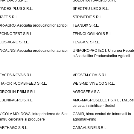
INAIVA-Co S.R.L.
SOLOTRANS-AGRO S.R.L.
PADES-PLUS S.R.L.
SPECTRU-LEX S.R.L.
TAFF S.R.L.
STRIMEDIT S.R.L.
AR-AGRO, Asociatia producatorilor agricoli
TEANDIX S.R.L.
ECHNO TEST S.R.L.
TEHNOLOGII NOI S.R.L.
EOS-AGRO S.R.L.
TEVA-A.V. S.R.L.
NCALNIS, Asociatia producatorilor agricoli
UNIAGROPROTECT, Uniunea Republ
a Asociatiilor Producatorilor Agricoli
EACES-NOVA S.R.L.
VEGSEM-COM S.R.L.
ITAFORT-COMBIFEED S.R.L.
WEIS-MD VINE CO S.R.L.
GROGLIN-PRIM S.R.L.
AGROSERV S.A.
LBENII-AGRO S.R.L.
AMG-MAGROSELECT S.R.L., I.M., cen
cercetari stiintifice - Sediul
VICOLA MOLDOVA, Intreprinderea de Stat
CAMIB, birou central de informatii in
entru cercetare si producere
agromarketing
ARTHAGO S.R.L.
CASA ALBINEI S.R.L.