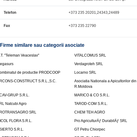
Telefon
+373 235 20201,24343,24489
Fax
+373 235 22790
Firme similare sau categorii asociate
.T. "Teleman Veaceslav"
VITALCOMUS SRL
egasurs
Verdagroteh SRL
ombinatul de productie PRODCOOP
Locarno SRL
RCONS-CONSTRUCT S.R.L.,S.C.
Asociatia Nationala a Apicultorilor din
R.Moldova
CAV-GRUP S.R.L.
MARICO & CO S.R.L.
RL Natcubi Agro
TAROD-COM S.R.L.
ROTRANSAGRO SRL
CHEM TEH AGRO
ICOL FLORA S.R.L.
Pro AgriculturÄƒ DurabilÄƒ SRL
SIERTO S.R.L.
GT Petru Chiorpec