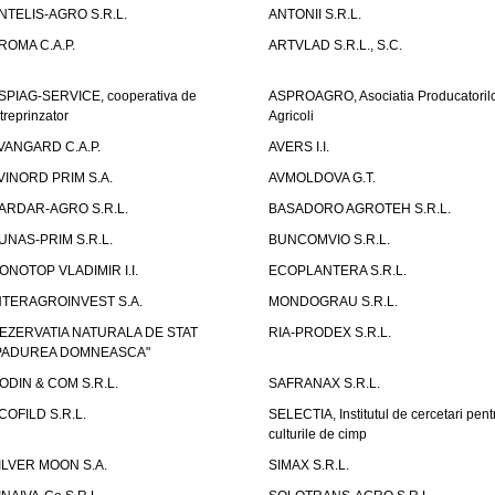
NTELIS-AGRO S.R.L.
ANTONII S.R.L.
ROMA C.A.P.
ARTVLAD S.R.L., S.C.
SPIAG-SERVICE, cooperativa de
ASPROAGRO, Asociatia Producatoril
ntreprinzator
Agricoli
VANGARD C.A.P.
AVERS I.I.
VINORD PRIM S.A.
AVMOLDOVA G.T.
ARDAR-AGRO S.R.L.
BASADORO AGROTEH S.R.L.
UNAS-PRIM S.R.L.
BUNCOMVIO S.R.L.
ONOTOP VLADIMIR I.I.
ECOPLANTERA S.R.L.
NTERAGROINVEST S.A.
MONDOGRAU S.R.L.
EZERVATIA NATURALA DE STAT
RIA-PRODEX S.R.L.
PADUREA DOMNEASCA"
ODIN & COM S.R.L.
SAFRANAX S.R.L.
COFILD S.R.L.
SELECTIA, Institutul de cercetari pent
culturile de cimp
ILVER MOON S.A.
SIMAX S.R.L.