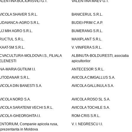
ALENTINA BOCIORISVILI G.T.
VALENTINA MAEV G.T.
VICOLA SHAVER S.R.L.
BANICERUL S.R.L.
UDAIANCA-AGRO S.R.L.
BUDEI-PRIM C.A.P.
UJ MIH AGRO S.R.L.
BUMERANG S.R.L.
RUCTUL S.R.L.
MAXIPLANT S.R.L.
KAAT-5M S.R.L.
V. VINIFERA S.R.L.
CVACULTURA-MOLDOVA I.S., FILIALA
ALBINUTA-BOLDURESTI, asociatia
ELENESTI
apicultorilor
NA-MARIA GUTIUM I.I.
ANTECESOR S.R.L.
UTODANAR S.R.L.
AVICOLA CIMGALLUS S.A.
VICOLA DIN BANESTI S.A.
AVICOLA GALLINULA S.A.
VICOLA NORD S.A.
AVICOLA ROSO SL S.A.
VICOLA SARATENII VECHI S.R.L.
AVICOLA TOCHILE S.A.
VICOLA-GHEORGHITA I.I.
ROM-CRIS S.R.L.
ENTORIUM, Companie apicola rusa,
V. I. NEGRESCU I.I.
eprezentanta in Moldova