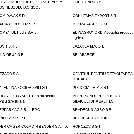
NFA. PROIECTUL DE DEZVOLTARE A
CODRU-NORD S.A.
USINESSULUI AGRICOL
OMIDAVAX S.R.L.
CONLITMAS-EXPORT S.R.L.
ACIA AGROCHIM S.R.L.
DESMASAGRO S.R.L.
OMENIUL PLUS S.R.L.
EDINAGRONORD, Asociatia producato
agricoli
DVIT S.R.L.
LAZAREV M.V. G.T.
ILD GRUP S.R.L.
BELABARCE
EZACO S.A.
CENTRUL PENTRU DEZVOLTAREA
RURALA
ALENTINA BOCIORISVILI G.T.
POLICOM-PRIM S.R.L.
UGEAC-CONSULT, Centrul pentru
INTREPRINDEREA PENTRU
onsultare rurala
SILVICULTURA BALTI I.S.
ESPARMAC S.R.L., F.P.C.
BRADECUS-AGRO S.R.L.
RIO-PART S.R.L.
BRODESCU VICTOR I.I.
ABRICA SERICOLA DIN BENDER S.A.T.D.
HOROZOV S G.T.