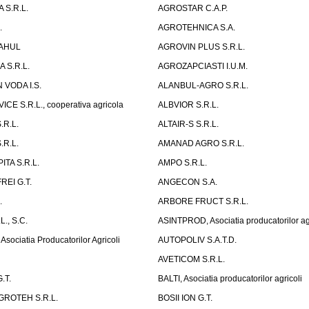
 S.R.L.
AGROSTAR C.A.P.
.
AGROTEHNICA S.A.
AHUL
AGROVIN PLUS S.R.L.
 S.R.L.
AGROZAPCIASTI I.U.M.
 VODA I.S.
ALANBUL-AGRO S.R.L.
CE S.R.L., cooperativa agricola
ALBVIOR S.R.L.
.R.L.
ALTAIR-S S.R.L.
.R.L.
AMANAD AGRO S.R.L.
ITA S.R.L.
AMPO S.R.L.
EI G.T.
ANGECON S.A.
.
ARBORE FRUCT S.R.L.
., S.C.
ASINTPROD, Asociatia producatorilor agr
ociatia Producatorilor Agricoli
AUTOPOLIV S.A.T.D.
AVETICOM S.R.L.
.T.
BALTI, Asociatia producatorilor agricoli
ROTEH S.R.L.
BOSII ION G.T.