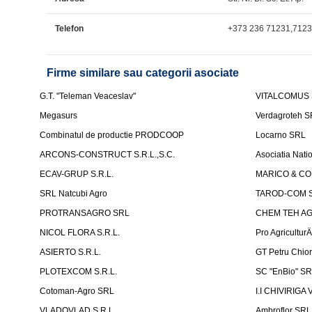
Telefon
+373 236 71231,712
Firme similare sau categorii asociate
G.T. "Teleman Veaceslav"
VITALCOMUS
Megasurs
Verdagroteh 
Combinatul de productie PRODCOOP
Locarno SRL
ARCONS-CONSTRUCT S.R.L.,S.C.
Asociatia Nati
ECAV-GRUP S.R.L.
MARICO & CO 
SRL Natcubi Agro
TAROD-COM S
PROTRANSAGRO SRL
CHEM TEH A
NICOL FLORA S.R.L.
Pro Agricultur
ASIERTO S.R.L.
GT Petru Chio
PLOTEXCOM S.R.L.
SC "EnBio" S
Cotoman-Agro SRL
I.I CHIVIRIGA 
VLADOVLAD S.R.L.
Ambroflor SRL