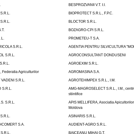
.
BESPROZVANII V.T. I.I.
S.R.L.
BIOPROTECT S.R.L., F.P.C.
S.R.L.
BLOCTOR S.R.L.
.T.
BOZAGRO-CPI S.R.L.
.L.
PROMETEU-T S.A.
ICOLA S.R.L.
AGENTIA PENTRU SILVICULTURA "MO
L S.R.L.
AGROCONSULTANT DONDUSENI
.R.L.
AGROEXIM S.R.L.
ederatia Agriculturilor
AGROMASINA S.A.
VADENI S.R.L.
AGROTEHIMPEX S.R.L., I.M.
S.R.L.
AMG-MAGROSELECT S.R.L., I.M., centru
stiintifice
S. S.R.L.
APIS MELLIFERA, Asociatia Apicultorilo
Moldova
S.R.L.
ASINARIS S.R.L.
HCOMERT S.A.
AUDIENT-AGRO S.R.L.
S.R.L.
BAICEANU MIHAI G.T.