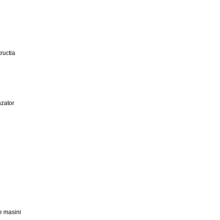
ructia
zator
e masini