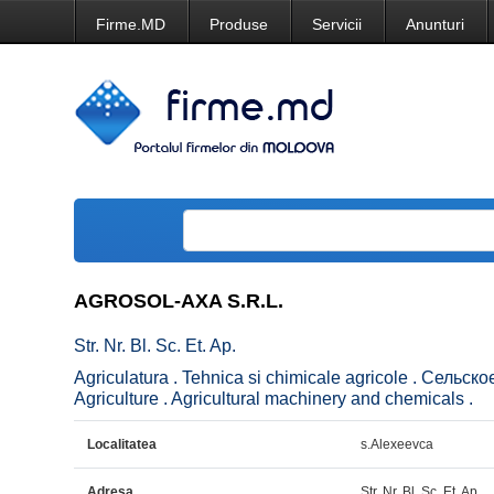
Firme.MD
Produse
Servicii
Anunturi
AGROSOL-AXA S.R.L.
Str. Nr. Bl. Sc. Et. Ap.
Agriculatura . Tehnica si chimicale agricole . Сельс
Agriculture . Agricultural machinery and chemicals .
Localitatea
s.Alexeevca
Adresa
Str. Nr. Bl. Sc. Et. Ap.