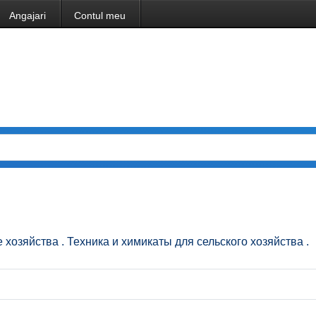
Angajari
Contul meu
кое хозяйства . Техника и химикаты для сельского хозяйства .