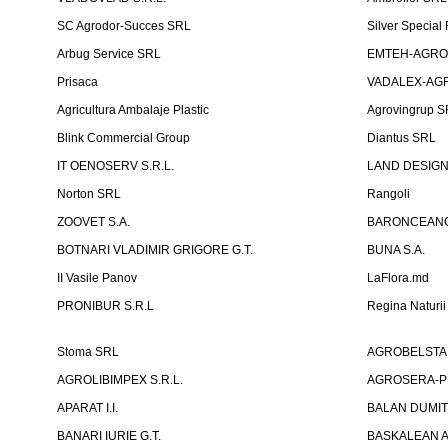
SC Agrodor-Succes SRL
Silver Special 
Arbug Service SRL
EMTEH-AGRO 
Prisaca
VADALEX-AGR
Agricultura Ambalaje Plastic
Agrovingrup 
Blink Commercial Group
Diantus SRL
IT OENOSERV S.R.L.
LAND DESIG
Norton SRL
Rangoli
ZOOVET S.A.
BARONCEANCA
BOTNARI VLADIMIR GRIGORE G.T.
BUNA S.A.
II Vasile Panov
LaFlora.md
PRONIBUR S.R.L
Regina Naturi
Stoma SRL
AGROBELSTA S.R
AGROLIBIMPEX S.R.L.
AGROSERA-PRI
APARAT I.I.
BALAN DUMIT
BANARI IURIE G.T.
BASKALEAN A