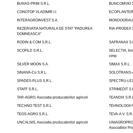
BUNAS-PRIM S.R.L.
BUNCOMVIO S
CONOTOP VLADIMIR I.I.
ECOPLANTERA
INTERAGROINVEST S.A.
MONDOGRAU S
REZERVATIA NATURALA DE STAT "PADUREA
RIA-PRODEX S
DOMNEASCA"
RODIN & COM S.R.L.
SAFRANAX S.R
SCOFILD S.R.L.
SELECTIA, Insti
cimp
SILVER MOON S.A.
SIMAX S.R.L.
SINAIVA-Co S.R.L.
SOLOTRANS-A
SPADES-PLUS S.R.L.
SPECTRU-LEX 
STAFF S.R.L.
STRIMEDIT S.
TAR-AGRO, Asociatia producatorilor agricoli
TEANDIX S.R.
TECHNO TEST S.R.L.
TEHNOLOGII N
TEOS-AGRO S.R.L.
TEVA-A.V. S.R.
UNCALNIS, Asociatia producatorilor agricoli
UNIAGROPROTE
Asociatiilor Pr