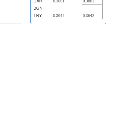
UAH
0.3881
BGN
TRY
0.3642