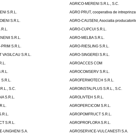
AGRICO-MERENI S.R.L., S.C.
NI S.R.L.
AGRO PRUT, cooperativa de intreprinza
ENI S.R.L.
AGRO-CAUSENI, Asociatia producatorilor
.R.L.
AGRO-CUPCUI S.R.L.
ENII S.R.L.
AGRO-MELBA S.R.L.
PRIM S.R.L.
AGRO-RIESLING S.R.L.
 VASILCAU S.R.L.
AGRO-SINGEREI S.R.L.
.L.
AGROACCES COM
.R.L.
AGROCOMSERV S.R.L.
S.R.L.
AGROFERMOTECH S.R.L.
.L., S.C.
AGROINSTALPLUS S.R.L., S.C.
A S.R.L.
AGROLIVTEH S.R.L.
R.L.
AGROPERCICOM S.R.L.
.R.L.
AGROPOMFRUCT S.R.L.
 S.R.L.
AGROPROFLORA S.R.L.
-UNGHENI S.A.
AGROSERVICE-VULCANESTI S.A.