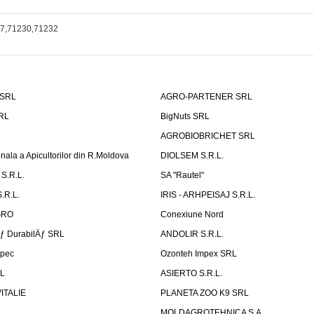
37,71230,71232
 SRL
AGRO-PARTENER SRL
SRL
BigNuts SRL
AGROBIOBRICHET SRL
onala a Apicultorilor din R.Moldova
DIOLSEM S.R.L.
S.R.L.
SA "Rautel"
.R.L.
IRIS - ARHPEISAJ S.R.L.
GRO
Conexiune Nord
Äƒ DurabilÄƒ SRL
ANDOLIR S.R.L.
rpec
Ozonteh Impex SRL
RL
ASIERTO S.R.L.
VITALIE
PLANETA ZOO K9 SRL
MOLDAGROTEHNICA S.A.