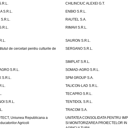
.R.L.
CHILINCIUC ALEXEI G.T.
 S.R.L.
ENBIO S.R.L.
.R.L.
RAUTEL S.A.
.R.L.
RIMAVI S.R.L.
.L.
SAURON S.R.L.
tutul de cercetari pentru culturile de
SERGANO S.R.L.
SIMPLAT S.R.L.
GRO S.R.L.
SOMAD-AGRO S.R.L.
S.R.L.
SPM GROUP S.A.
R.L.
TALICON-LAD S.R.L.
L.
TECAPRO S.R.L.
OI S.R.L.
TENTIDOL S.R.L.
L.
TRACOM S.A.
CT, Uniunea Republicana a
UNITATEA CONSOLIDATA PENTRU IM
oducatorilor Agricoli
SI MONITORIZAREA PROIECTELOR I