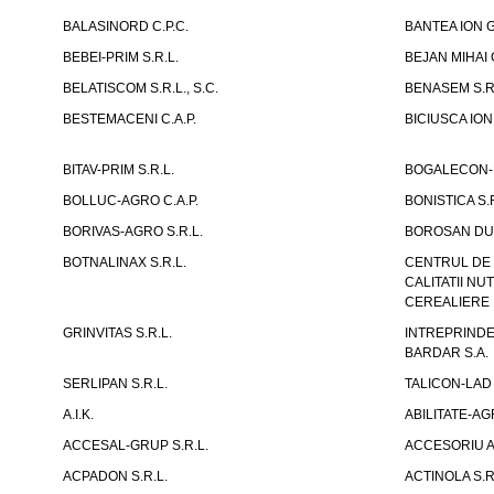
BALASINORD C.P.C.
BANTEA ION G
BEBEI-PRIM S.R.L.
BEJAN MIHAI G
BELATISCOM S.R.L., S.C.
BENASEM S.R
BESTEMACENI C.A.P.
BICIUSCA ION 
BITAV-PRIM S.R.L.
BOGALECON-M
BOLLUC-AGRO C.A.P.
BONISTICA S.R
BORIVAS-AGRO S.R.L.
BOROSAN DUM
BOTNALINAX S.R.L.
CENTRUL DE 
CALITATII N
CEREALIERE I
GRINVITAS S.R.L.
INTREPRINDE
BARDAR S.A.
SERLIPAN S.R.L.
TALICON-LAD 
A.I.K.
ABILITATE-AG
ACCESAL-GRUP S.R.L.
ACCESORIU A
ACPADON S.R.L.
ACTINOLA S.R