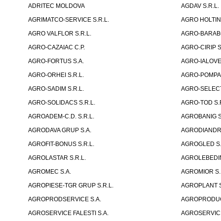
ADRITEC MOLDOVA
AGDAV S.R.L.
AGRIMATCO-SERVICE S.R.L.
AGRO HOLTINE
AGRO VALFLOR S.R.L.
AGRO-BARABOI
AGRO-CAZAIAC C.P.
AGRO-CIRIP S
AGRO-FORTUS S.A.
AGRO-IALOVEN
AGRO-ORHEI S.R.L.
AGRO-POMPA-
AGRO-SADIM S.R.L.
AGRO-SELECT
AGRO-SOLIDACS S.R.L.
AGRO-TOD S.R
AGROADEM-C.D. S.R.L.
AGROBANIG S
AGRODAVA GRUP S.A.
AGRODIANDR 
AGROFIT-BONUS S.R.L.
AGROGLED S.R
AGROLASTAR S.R.L.
AGROLEBEDIN
AGROMEC S.A.
AGROMIOR S.
AGROPIESE-TGR GRUP S.R.L.
AGROPLANT S
AGROPRODSERVICE S.A.
AGROPRODUCT
AGROSERVICE FALESTI S.A.
AGROSERVICE