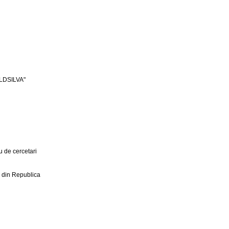
LDSILVA"
 de cercetari
r din Republica