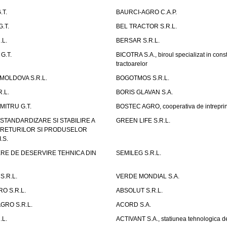
.T.
BAURCI-AGRO C.A.P.
.T.
BEL TRACTOR S.R.L.
.L.
BERSAR S.R.L.
G.T.
BICOTRA S.A., biroul specializat in const
tractoarelor
OLDOVA S.R.L.
BOGOTMOS S.R.L.
.L.
BORIS GLAVAN S.A.
ITRU G.T.
BOSTEC AGRO, cooperativa de intreprin
STANDARDIZARE SI STABILIRE A
GREEN LIFE S.R.L.
UTRETURILOR SI PRODUSELOR
.S.
RE DE DESERVIRE TEHNICA DIN
SEMILEG S.R.L.
S.R.L.
VERDE MONDIAL S.A.
RO S.R.L.
ABSOLUT S.R.L.
GRO S.R.L.
ACORD S.A.
.L.
ACTIVANT S.A., statiunea tehnologica d