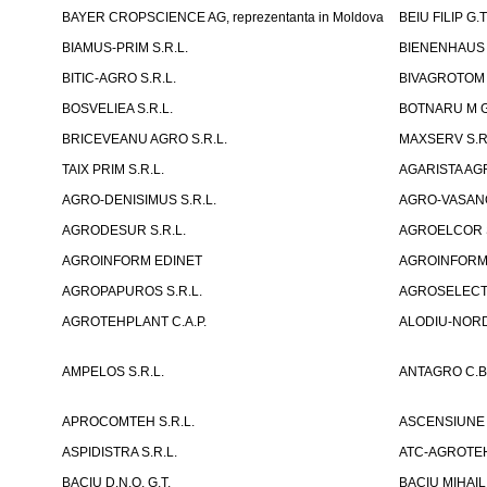
BAYER CROPSCIENCE AG, reprezentanta in Moldova
BEIU FILIP G.T
BIAMUS-PRIM S.R.L.
BIENENHAUS 
BITIC-AGRO S.R.L.
BIVAGROTOM 
BOSVELIEA S.R.L.
BOTNARU M G
BRICEVEANU AGRO S.R.L.
MAXSERV S.R
TAIX PRIM S.R.L.
AGARISTA AGR
AGRO-DENISIMUS S.R.L.
AGRO-VASANO
AGRODESUR S.R.L.
AGROELCOR S
AGROINFORM EDINET
AGROINFORM, F
AGROPAPUROS S.R.L.
AGROSELECT 
AGROTEHPLANT C.A.P.
ALODIU-NORD 
AMPELOS S.R.L.
ANTAGRO C.B.
APROCOMTEH S.R.L.
ASCENSIUNE 
ASPIDISTRA S.R.L.
ATC-AGROTE
BACIU D.N.O. G.T.
BACIU MIHAIL 