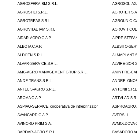
AGROSFERA-BM S.R.L.
AGROSOL-AXA
AGROSTILI S.R.L.
AGROTEH S.A
AGROTREAS S.R.L.
AGROUNIC-C
AGROVITAL IVM S.R.L.
AGROVITICOLA
AIDAR-AGRO C.A.P.
AIPRE STEFAN
ALBOTA C.A.P.
ALBSITO-SERVI
ALDIJEN S.R.L.
ALMAPLANT S
ALVAR-SERVICE S.R.L.
ALVIRE-SOR S
AMG-AGRO MANAGEMENT GRUP S.R.L.
AMINTIRE-CAP
ANDE-TRANS S.R.L.
ANDREI ONOFR
ANTELIS-AGRO S.R.L.
ANTONII S.R.L
AROMA C.A.P.
ARTVLAD S.R.L
ASPIAG-SERVICE, cooperativa de intreprinzator
ASPROAGRO, As
AVANGARD C.A.P.
AVERS I.I.
AVINORD PRIM S.A.
AVMOLDOVA G
BARDAR-AGRO S.R.L.
BASADORO AG