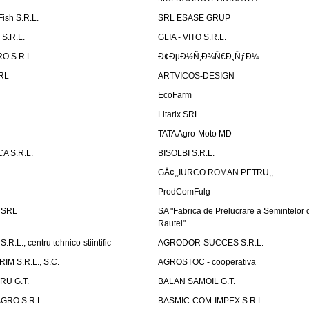
Fish S.R.L.
SRL ESASE GRUP
S.R.L.
GLIA - VITO S.R.L.
O S.R.L.
Ð¢ÐµÐ½Ñ‚Ð¾Ñ€Ð¸ÑƒÐ¼
SRL
ARTVICOS-DESIGN
EcoFarm
N
Litarix SRL
TATA Agro-Moto MD
 S.R.L.
BISOLBI S.R.L.
GÅ¢,,IURCO ROMAN PETRU,,
ProdComFulg
i SRL
SA "Fabrica de Prelucrare a Semintelor
Rautel"
.L., centru tehnico-stiintific
AGRODOR-SUCCES S.R.L.
M S.R.L., S.C.
AGROSTOC - cooperativa
RU G.T.
BALAN SAMOIL G.T.
GRO S.R.L.
BASMIC-COM-IMPEX S.R.L.