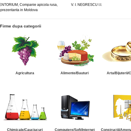
ENTORIUM, Companie apicola rusa,
V. I. NEGRESCU I.I.
eprezentanta in Moldova
Firme dupa categorii
Agricultura
Alimente/Bauturi
Arta/Bijuterii/
Chimicale/Cauciucuri
Computere/Soft/Internet
Constructii/Amena