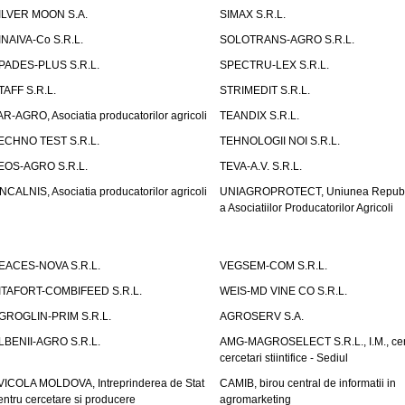
ILVER MOON S.A.
SIMAX S.R.L.
INAIVA-Co S.R.L.
SOLOTRANS-AGRO S.R.L.
PADES-PLUS S.R.L.
SPECTRU-LEX S.R.L.
TAFF S.R.L.
STRIMEDIT S.R.L.
AR-AGRO, Asociatia producatorilor agricoli
TEANDIX S.R.L.
ECHNO TEST S.R.L.
TEHNOLOGII NOI S.R.L.
EOS-AGRO S.R.L.
TEVA-A.V. S.R.L.
NCALNIS, Asociatia producatorilor agricoli
UNIAGROPROTECT, Uniunea Republ
a Asociatiilor Producatorilor Agricoli
EACES-NOVA S.R.L.
VEGSEM-COM S.R.L.
ITAFORT-COMBIFEED S.R.L.
WEIS-MD VINE CO S.R.L.
GROGLIN-PRIM S.R.L.
AGROSERV S.A.
LBENII-AGRO S.R.L.
AMG-MAGROSELECT S.R.L., I.M., cen
cercetari stiintifice - Sediul
VICOLA MOLDOVA, Intreprinderea de Stat
CAMIB, birou central de informatii in
entru cercetare si producere
agromarketing