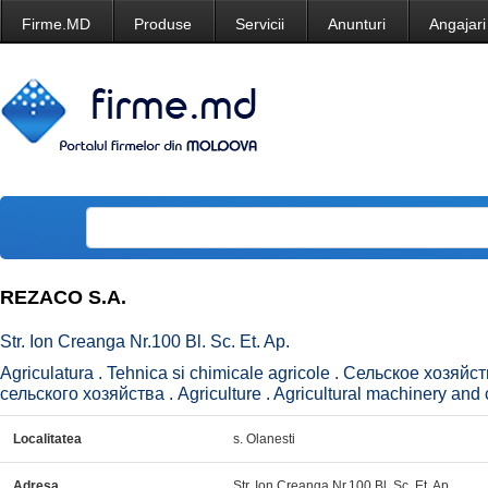
Firme.MD
Produse
Servicii
Anunturi
Angajari
REZACO S.A.
Str. Ion Creanga Nr.100 Bl. Sc. Et. Ap.
Agriculatura . Tehnica si chimicale agricole . Сельское хозяй
сельского хозяйства . Agriculture . Agricultural machinery and 
Localitatea
s. Olanesti
Adresa
Str. Ion Creanga Nr.100 Bl. Sc. Et. Ap.