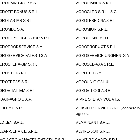
GRODAVA GRUP S.A.
AGRODIANDR S.R.L.
GROFIT-BONUS S.R.L.
AGROGLED S.R.L., S.C.
GROLASTAR S.R.L.
AGROLEBEDINA S.R.L.
GROMEC S.A.
AGROMIOR S.R.L.
GROPIESE-TGR GRUP S.R.L.
AGROPLANT S.R.L.
GROPRODSERVICE S.A.
AGROPRODUCT S.R.L.
GROSERVICE FALESTI S.A.
AGROSERVICE-UNGHENI S.A.
GROSFERA-BM S.R.L.
AGROSOL-AXA S.R.L.
GROSTILI S.R.L.
AGROTEH S.A.
GROTREAS S.R.L.
AGROUNIC-CAHUL
GROVITAL IVM S.R.L.
AGROVITICOLA S.R.L.
IDAR-AGRO C.A.P.
AIPRE STEFAN VODA I.S.
LBOTA C.A.P.
ALBSITO-SERVICE S.R.L., cooperati
agricola
LDIJEN S.R.L.
ALMAPLANT S.R.L.
LVAR-SERVICE S.R.L.
ALVIRE-SOR S.R.L.