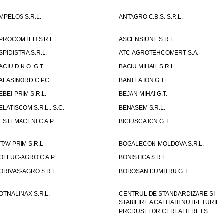
MPELOS S.R.L.
ANTAGRO C.B.S. S.R.L.
PROCOMTEH S.R.L.
ASCENSIUNE S.R.L.
SPIDISTRA S.R.L.
ATC-AGROTEHCOMERT S.A.
ACIU D.N.O. G.T.
BACIU MIHAIL S.R.L.
ALASINORD C.P.C.
BANTEA ION G.T.
EBEI-PRIM S.R.L.
BEJAN MIHAI G.T.
ELATISCOM S.R.L., S.C.
BENASEM S.R.L.
ESTEMACENI C.A.P.
BICIUSCA ION G.T.
ITAV-PRIM S.R.L.
BOGALECON-MOLDOVA S.R.L.
OLLUC-AGRO C.A.P.
BONISTICA S.R.L.
ORIVAS-AGRO S.R.L.
BOROSAN DUMITRU G.T.
OTNALINAX S.R.L.
CENTRUL DE STANDARDIZARE SI
STABILIRE A CALITATII NUTRETURIL
PRODUSELOR CEREALIERE I.S.