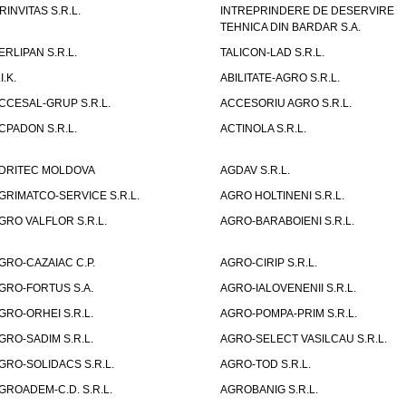
RINVITAS S.R.L.
INTREPRINDERE DE DESERVIRE
TEHNICA DIN BARDAR S.A.
ERLIPAN S.R.L.
TALICON-LAD S.R.L.
I.K.
ABILITATE-AGRO S.R.L.
CCESAL-GRUP S.R.L.
ACCESORIU AGRO S.R.L.
CPADON S.R.L.
ACTINOLA S.R.L.
DRITEC MOLDOVA
AGDAV S.R.L.
GRIMATCO-SERVICE S.R.L.
AGRO HOLTINENI S.R.L.
GRO VALFLOR S.R.L.
AGRO-BARABOIENI S.R.L.
GRO-CAZAIAC C.P.
AGRO-CIRIP S.R.L.
GRO-FORTUS S.A.
AGRO-IALOVENENII S.R.L.
GRO-ORHEI S.R.L.
AGRO-POMPA-PRIM S.R.L.
GRO-SADIM S.R.L.
AGRO-SELECT VASILCAU S.R.L.
GRO-SOLIDACS S.R.L.
AGRO-TOD S.R.L.
GROADEM-C.D. S.R.L.
AGROBANIG S.R.L.