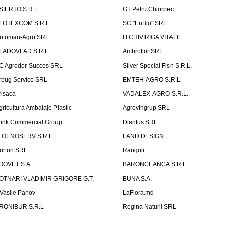
SIERTO S.R.L.
GT Petru Chiorpec
LOTEXCOM S.R.L.
SC "EnBio" SRL
otoman-Agro SRL
I.I CHIVIRIGA VITALIE
LADOVLAD S.R.L.
Ambroflor SRL
C Agrodor-Succes SRL
Silver Special Fish S.R.L.
rbug Service SRL
EMTEH-AGRO S.R.L.
risaca
VADALEX-AGRO S.R.L.
gricultura Ambalaje Plastic
Agrovingrup SRL
link Commercial Group
Diantus SRL
T OENOSERV S.R.L.
LAND DESIGN
orton SRL
Rangoli
OOVET S.A.
BARONCEANCA S.R.L.
OTNARI VLADIMIR GRIGORE G.T.
BUNA S.A.
I Vasile Panov
LaFlora.md
RONIBUR S.R.L
Regina Naturii SRL