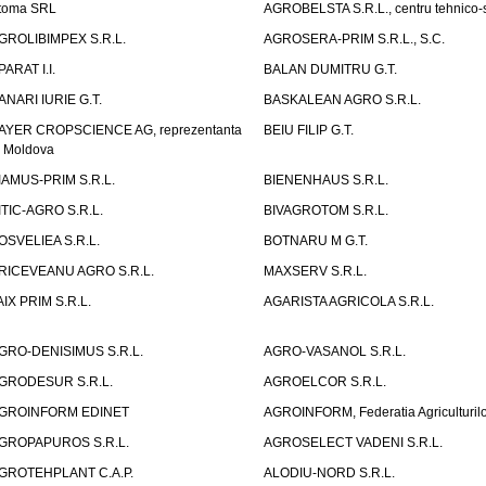
toma SRL
AGROBELSTA S.R.L., centru tehnico-sti
GROLIBIMPEX S.R.L.
AGROSERA-PRIM S.R.L., S.C.
PARAT I.I.
BALAN DUMITRU G.T.
ANARI IURIE G.T.
BASKALEAN AGRO S.R.L.
AYER CROPSCIENCE AG, reprezentanta
BEIU FILIP G.T.
n Moldova
IAMUS-PRIM S.R.L.
BIENENHAUS S.R.L.
ITIC-AGRO S.R.L.
BIVAGROTOM S.R.L.
OSVELIEA S.R.L.
BOTNARU M G.T.
RICEVEANU AGRO S.R.L.
MAXSERV S.R.L.
AIX PRIM S.R.L.
AGARISTA AGRICOLA S.R.L.
GRO-DENISIMUS S.R.L.
AGRO-VASANOL S.R.L.
GRODESUR S.R.L.
AGROELCOR S.R.L.
GROINFORM EDINET
AGROINFORM, Federatia Agriculturilo
GROPAPUROS S.R.L.
AGROSELECT VADENI S.R.L.
GROTEHPLANT C.A.P.
ALODIU-NORD S.R.L.