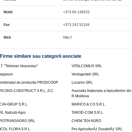
Mobil
+373 69 148533
Fax
+373 242 52104
Web
http://
Firme similare sau categorii asociate
.T. "Teleman Veaceslav"
VITALCOMUS SRL
egasurs
Verdagroteh SRL
ombinatul de productie PRODCOOP
Locarno SRL
RCONS-CONSTRUCT S.R.L.,S.C.
Asociatia Nationala a Apicultorilor din
R.Moldova
CAV-GRUP S.R.L.
MARICO & CO S.R.L.
RL Natcubi Agro
TAROD-COM S.R.L.
ROTRANSAGRO SRL
CHEM TEH AGRO
ICOL FLORA S.R.L.
Pro AgriculturÄƒ DurabilÄƒ SRL