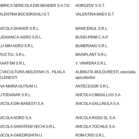
ABRICA SERICOLA DIN BENDER S.A.T.D.
HOROZOV S G.T.
ALENTINA BOCIORISVILI G.T.
VALENTINA MAEV G.T.
VICOLA SHAVER S.R.L.
BANICERUL S.R.L.
UDAIANCA-AGRO S.R.L.
BUDEI-PRIM C.A.P.
UJ MIH AGRO S.R.L.
BUMERANG S.R.L.
RUCTUL S.R.L.
MAXIPLANT S.R.L.
KAAT-5M S.R.L.
V. VINIFERA S.R.L.
CVACULTURA-MOLDOVA I.S., FILIALA
ALBINUTA-BOLDURESTI, asociatia
ELENESTI
apicultorilor
NA-MARIA GUTIUM I.I.
ANTECESOR S.R.L.
UTODANAR S.R.L.
AVICOLA CIMGALLUS S.A.
VICOLA DIN BANESTI S.A.
AVICOLA GALLINULA S.A.
VICOLA NORD S.A.
AVICOLA ROSO SL S.A.
VICOLA SARATENII VECHI S.R.L.
AVICOLA TOCHILE S.A.
VICOLA-GHEORGHITA I.I.
ROM-CRIS S.R.L.