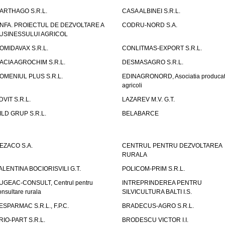
ARTHAGO S.R.L.
CASA ALBINEI S.R.L.
NFA. PROIECTUL DE DEZVOLTARE A
CODRU-NORD S.A.
USINESSULUI AGRICOL
OMIDAVAX S.R.L.
CONLITMAS-EXPORT S.R.L.
ACIA AGROCHIM S.R.L.
DESMASAGRO S.R.L.
OMENIUL PLUS S.R.L.
EDINAGRONORD, Asociatia producato
agricoli
DVIT S.R.L.
LAZAREV M.V. G.T.
ILD GRUP S.R.L.
BELABARCE
EZACO S.A.
CENTRUL PENTRU DEZVOLTAREA
RURALA
ALENTINA BOCIORISVILI G.T.
POLICOM-PRIM S.R.L.
UGEAC-CONSULT, Centrul pentru
INTREPRINDEREA PENTRU
onsultare rurala
SILVICULTURA BALTI I.S.
ESPARMAC S.R.L., F.P.C.
BRADECUS-AGRO S.R.L.
RIO-PART S.R.L.
BRODESCU VICTOR I.I.