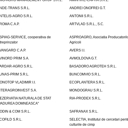
MG-AGRO MANAGEMENT GRUP S.R.L.
AMINTIRE-CAPITA S.R.L.
NDE-TRANS S.R.L.
ANDREI ONOFREI G.T.
NTELIS-AGRO S.R.L.
ANTONII S.R.L.
ROMA C.A.P.
ARTVLAD S.R.L., S.C.
SPIAG-SERVICE, cooperativa de
ASPROAGRO, Asociatia Producatoril
ntreprinzator
Agricoli
VANGARD C.A.P.
AVERS I.I.
VINORD PRIM S.A.
AVMOLDOVA G.T.
ARDAR-AGRO S.R.L.
BASADORO AGROTEH S.R.L.
UNAS-PRIM S.R.L.
BUNCOMVIO S.R.L.
ONOTOP VLADIMIR I.I.
ECOPLANTERA S.R.L.
NTERAGROINVEST S.A.
MONDOGRAU S.R.L.
EZERVATIA NATURALA DE STAT
RIA-PRODEX S.R.L.
PADUREA DOMNEASCA"
ODIN & COM S.R.L.
SAFRANAX S.R.L.
COFILD S.R.L.
SELECTIA, Institutul de cercetari pent
culturile de cimp