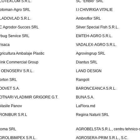
LOTEXCOM S.R.L.
SC "EnBio" SRL
otoman-Agro SRL
I.I CHIVIRIGA VITALIE
LADOVLAD S.R.L.
Ambroflor SRL
C Agrodor-Succes SRL
Silver Special Fish S.R.L.
rbug Service SRL
EMTEH-AGRO S.R.L.
risaca
VADALEX-AGRO S.R.L.
gricultura Ambalaje Plastic
Agrovingrup SRL
link Commercial Group
Diantus SRL
T OENOSERV S.R.L.
LAND DESIGN
orton SRL
Rangoli
OOVET S.A.
BARONCEANCA S.R.L.
OTNARI VLADIMIR GRIGORE G.T.
BUNA S.A.
I Vasile Panov
LaFlora.md
RONIBUR S.R.L
Regina Naturii SRL
toma SRL
AGROBELSTA S.R.L., centru tehnico-sti
GROLIBIMPEX S.R.L.
AGROSERA-PRIM S.R.L., S.C.