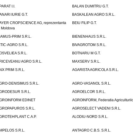
PARAT I.I.
BALAN DUMITRU G.T.
ANARI IURIE G.T.
BASKALEAN AGRO S.R.L.
AYER CROPSCIENCE AG, reprezentanta
BEIU FILIP G.T.
n Moldova
IAMUS-PRIM S.R.L.
BIENENHAUS S.R.L.
ITIC-AGRO S.R.L.
BIVAGROTOM S.R.L.
OSVELIEA S.R.L.
BOTNARU M G.T.
RICEVEANU AGRO S.R.L.
MAXSERV S.R.L.
AIX PRIM S.R.L.
AGARISTA AGRICOLA S.R.L.
GRO-DENISIMUS S.R.L.
AGRO-VASANOL S.R.L.
GRODESUR S.R.L.
AGROELCOR S.R.L.
GROINFORM EDINET
AGROINFORM, Federatia Agriculturilo
GROPAPUROS S.R.L.
AGROSELECT VADENI S.R.L.
GROTEHPLANT C.A.P.
ALODIU-NORD S.R.L.
MPELOS S.R.L.
ANTAGRO C.B.S. S.R.L.