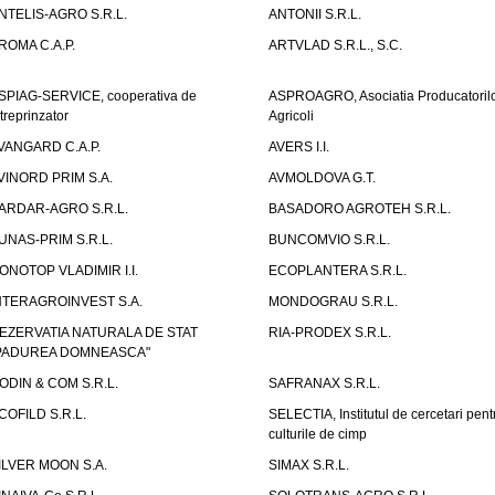
NTELIS-AGRO S.R.L.
ANTONII S.R.L.
ROMA C.A.P.
ARTVLAD S.R.L., S.C.
SPIAG-SERVICE, cooperativa de
ASPROAGRO, Asociatia Producatoril
ntreprinzator
Agricoli
VANGARD C.A.P.
AVERS I.I.
VINORD PRIM S.A.
AVMOLDOVA G.T.
ARDAR-AGRO S.R.L.
BASADORO AGROTEH S.R.L.
UNAS-PRIM S.R.L.
BUNCOMVIO S.R.L.
ONOTOP VLADIMIR I.I.
ECOPLANTERA S.R.L.
NTERAGROINVEST S.A.
MONDOGRAU S.R.L.
EZERVATIA NATURALA DE STAT
RIA-PRODEX S.R.L.
PADUREA DOMNEASCA"
ODIN & COM S.R.L.
SAFRANAX S.R.L.
COFILD S.R.L.
SELECTIA, Institutul de cercetari pent
culturile de cimp
ILVER MOON S.A.
SIMAX S.R.L.