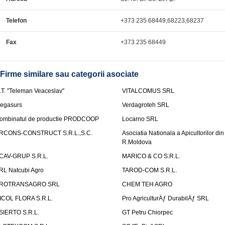
Telefon
+373 235 68449,68223,68237
Fax
+373 235 68449
Firme similare sau categorii asociate
.T. "Teleman Veaceslav"
VITALCOMUS SRL
egasurs
Verdagroteh SRL
ombinatul de productie PRODCOOP
Locarno SRL
RCONS-CONSTRUCT S.R.L.,S.C.
Asociatia Nationala a Apicultorilor din
R.Moldova
CAV-GRUP S.R.L.
MARICO & CO S.R.L.
RL Natcubi Agro
TAROD-COM S.R.L.
ROTRANSAGRO SRL
CHEM TEH AGRO
ICOL FLORA S.R.L.
Pro AgriculturÄƒ DurabilÄƒ SRL
SIERTO S.R.L.
GT Petru Chiorpec