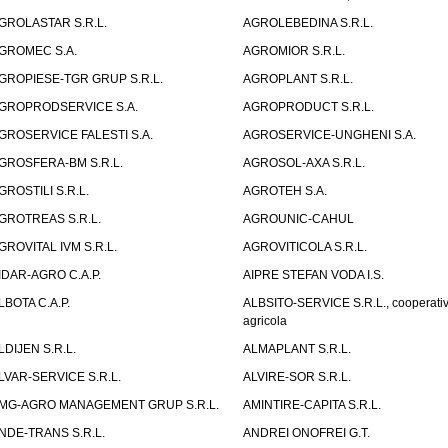
GROLASTAR S.R.L.
AGROLEBEDINA S.R.L.
GROMEC S.A.
AGROMIOR S.R.L.
GROPIESE-TGR GRUP S.R.L.
AGROPLANT S.R.L.
GROPRODSERVICE S.A.
AGROPRODUCT S.R.L.
GROSERVICE FALESTI S.A.
AGROSERVICE-UNGHENI S.A.
GROSFERA-BM S.R.L.
AGROSOL-AXA S.R.L.
GROSTILI S.R.L.
AGROTEH S.A.
GROTREAS S.R.L.
AGROUNIC-CAHUL
GROVITAL IVM S.R.L.
AGROVITICOLA S.R.L.
IDAR-AGRO C.A.P.
AIPRE STEFAN VODA I.S.
LBOTA C.A.P.
ALBSITO-SERVICE S.R.L., cooperati
agricola
LDIJEN S.R.L.
ALMAPLANT S.R.L.
LVAR-SERVICE S.R.L.
ALVIRE-SOR S.R.L.
MG-AGRO MANAGEMENT GRUP S.R.L.
AMINTIRE-CAPITA S.R.L.
NDE-TRANS S.R.L.
ANDREI ONOFREI G.T.