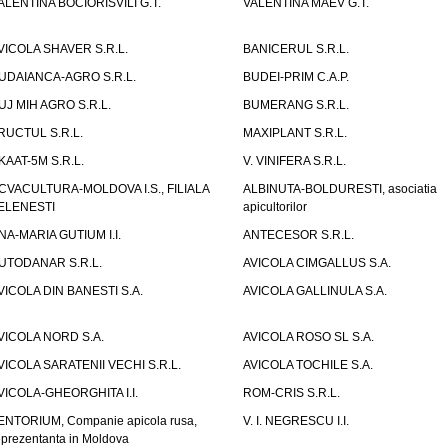
ALENTINA BOCIORISVILI G.T.
VALENTINA MAEV G.T.
VICOLA SHAVER S.R.L.
BANICERUL S.R.L.
UDAIANCA-AGRO S.R.L.
BUDEI-PRIM C.A.P.
UJ MIH AGRO S.R.L.
BUMERANG S.R.L.
RUCTUL S.R.L.
MAXIPLANT S.R.L.
KAAT-5M S.R.L.
V. VINIFERA S.R.L.
CVACULTURA-MOLDOVA I.S., FILIALA
ALBINUTA-BOLDURESTI, asociatia
ELENESTI
apicultorilor
NA-MARIA GUTIUM I.I.
ANTECESOR S.R.L.
UTODANAR S.R.L.
AVICOLA CIMGALLUS S.A.
VICOLA DIN BANESTI S.A.
AVICOLA GALLINULA S.A.
VICOLA NORD S.A.
AVICOLA ROSO SL S.A.
VICOLA SARATENII VECHI S.R.L.
AVICOLA TOCHILE S.A.
VICOLA-GHEORGHITA I.I.
ROM-CRIS S.R.L.
ENTORIUM, Companie apicola rusa,
V. I. NEGRESCU I.I.
eprezentanta in Moldova