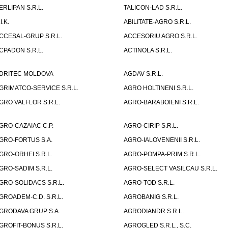
ERLIPAN S.R.L.
TALICON-LAD S.R.L.
I.K.
ABILITATE-AGRO S.R.L.
CCESAL-GRUP S.R.L.
ACCESORIU AGRO S.R.L.
CPADON S.R.L.
ACTINOLA S.R.L.
DRITEC MOLDOVA
AGDAV S.R.L.
GRIMATCO-SERVICE S.R.L.
AGRO HOLTINENI S.R.L.
GRO VALFLOR S.R.L.
AGRO-BARABOIENI S.R.L.
GRO-CAZAIAC C.P.
AGRO-CIRIP S.R.L.
GRO-FORTUS S.A.
AGRO-IALOVENENII S.R.L.
GRO-ORHEI S.R.L.
AGRO-POMPA-PRIM S.R.L.
GRO-SADIM S.R.L.
AGRO-SELECT VASILCAU S.R.L.
GRO-SOLIDACS S.R.L.
AGRO-TOD S.R.L.
GROADEM-C.D. S.R.L.
AGROBANIG S.R.L.
GRODAVA GRUP S.A.
AGRODIANDR S.R.L.
GROFIT-BONUS S.R.L.
AGROGLED S.R.L., S.C.