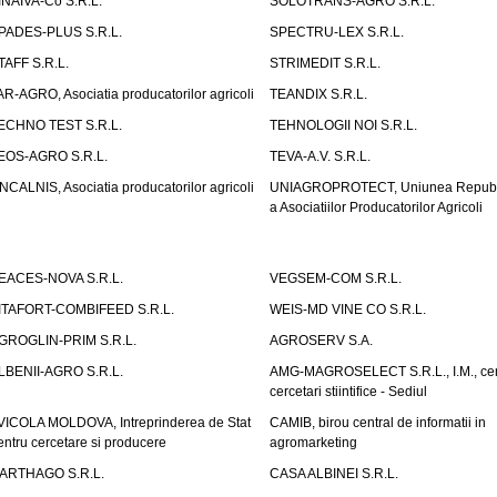
INAIVA-Co S.R.L.
SOLOTRANS-AGRO S.R.L.
PADES-PLUS S.R.L.
SPECTRU-LEX S.R.L.
TAFF S.R.L.
STRIMEDIT S.R.L.
AR-AGRO, Asociatia producatorilor agricoli
TEANDIX S.R.L.
ECHNO TEST S.R.L.
TEHNOLOGII NOI S.R.L.
EOS-AGRO S.R.L.
TEVA-A.V. S.R.L.
NCALNIS, Asociatia producatorilor agricoli
UNIAGROPROTECT, Uniunea Republ
a Asociatiilor Producatorilor Agricoli
EACES-NOVA S.R.L.
VEGSEM-COM S.R.L.
ITAFORT-COMBIFEED S.R.L.
WEIS-MD VINE CO S.R.L.
GROGLIN-PRIM S.R.L.
AGROSERV S.A.
LBENII-AGRO S.R.L.
AMG-MAGROSELECT S.R.L., I.M., cen
cercetari stiintifice - Sediul
VICOLA MOLDOVA, Intreprinderea de Stat
CAMIB, birou central de informatii in
entru cercetare si producere
agromarketing
ARTHAGO S.R.L.
CASA ALBINEI S.R.L.