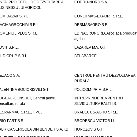
NFA. PROIECTUL DE DEZVOLTARE A
CODRU-NORD S.A.
USINESSULUI AGRICOL
OMIDAVAX S.R.L.
CONLITMAS-EXPORT S.R.L.
ACIA AGROCHIM S.R.L.
DESMASAGRO S.R.L.
OMENIUL PLUS S.R.L.
EDINAGRONORD, Asociatia producato
agricoli
DVIT S.R.L.
LAZAREV M.V. G.T.
ILD GRUP S.R.L.
BELABARCE
EZACO S.A.
CENTRUL PENTRU DEZVOLTAREA
RURALA
ALENTINA BOCIORISVILI G.T.
POLICOM-PRIM S.R.L.
UGEAC-CONSULT, Centrul pentru
INTREPRINDEREA PENTRU
onsultare rurala
SILVICULTURA BALTI I.S.
ESPARMAC S.R.L., F.P.C.
BRADECUS-AGRO S.R.L.
RIO-PART S.R.L.
BRODESCU VICTOR I.I.
ABRICA SERICOLA DIN BENDER S.A.T.D.
HOROZOV S G.T.