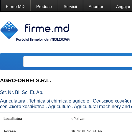
Firme.MD
Produse
Servicii
Anunturi
Angajari
AGRO-ORHEI S.R.L.
Str. Nr. Bl. Sc. Et. Ap.
Agriculatura . Tehnica si chimicale agricole . Сельское хозяй
сельского хозяйства . Agriculture . Agricultural machinery and 
Localitatea
s.Pelivan
Adresa
Str. Nr. Bl. Sc. Et. Ap.