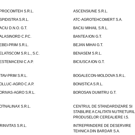
PROCOMTEH S.R.L.
ASCENSIUNE S.R.L.
SPIDISTRA S.R.L.
ATC-AGROTEHCOMERT S.A.
ACIU D.N.O. G.T.
BACIU MIHAIL S.R.L.
ALASINORD C.P.C.
BANTEA ION G.T.
EBEI-PRIM S.R.L.
BEJAN MIHAI G.T.
ELATISCOM S.R.L., S.C.
BENASEM S.R.L.
ESTEMACENI C.A.P.
BICIUSCA ION G.T.
ITAV-PRIM S.R.L.
BOGALECON-MOLDOVA S.R.L.
OLLUC-AGRO C.A.P.
BONISTICA S.R.L.
ORIVAS-AGRO S.R.L.
BOROSAN DUMITRU G.T.
OTNALINAX S.R.L.
CENTRUL DE STANDARDIZARE SI
STABILIRE A CALITATII NUTRETURIL
PRODUSELOR CEREALIERE I.S.
RINVITAS S.R.L.
INTREPRINDERE DE DESERVIRE
TEHNICA DIN BARDAR S.A.