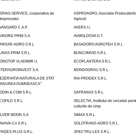
SPIAG-SERVICE, cooperativa de
ASPROAGRO, Asociatia Producatoril
ntreprinzator
Agricoli
VANGARD C.A.P.
AVERS I.I.
VINORD PRIM S.A.
AVMOLDOVA G.T.
ARDAR-AGRO S.R.L.
BASADORO AGROTEH S.R.L.
UNAS-PRIM S.R.L.
BUNCOMVIO S.R.L.
ONOTOP VLADIMIR I.I.
ECOPLANTERA S.R.L.
NTERAGROINVEST S.A.
MONDOGRAU S.R.L.
EZERVATIA NATURALA DE STAT
RIA-PRODEX S.R.L.
PADUREA DOMNEASCA"
ODIN & COM S.R.L.
SAFRANAX S.R.L.
COFILD S.R.L.
SELECTIA, Institutul de cercetari pent
culturile de cimp
ILVER MOON S.A.
SIMAX S.R.L.
INAIVA-Co S.R.L.
SOLOTRANS-AGRO S.R.L.
PADES-PLUS S.R.L.
SPECTRU-LEX S.R.L.