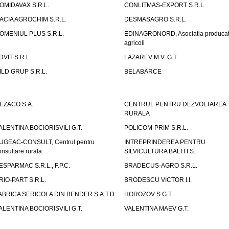
OMIDAVAX S.R.L.
CONLITMAS-EXPORT S.R.L.
ACIA AGROCHIM S.R.L.
DESMASAGRO S.R.L.
OMENIUL PLUS S.R.L.
EDINAGRONORD, Asociatia producato
agricoli
DVIT S.R.L.
LAZAREV M.V. G.T.
ILD GRUP S.R.L.
BELABARCE
EZACO S.A.
CENTRUL PENTRU DEZVOLTAREA
RURALA
ALENTINA BOCIORISVILI G.T.
POLICOM-PRIM S.R.L.
UGEAC-CONSULT, Centrul pentru
INTREPRINDEREA PENTRU
onsultare rurala
SILVICULTURA BALTI I.S.
ESPARMAC S.R.L., F.P.C.
BRADECUS-AGRO S.R.L.
RIO-PART S.R.L.
BRODESCU VICTOR I.I.
ABRICA SERICOLA DIN BENDER S.A.T.D.
HOROZOV S G.T.
ALENTINA BOCIORISVILI G.T.
VALENTINA MAEV G.T.