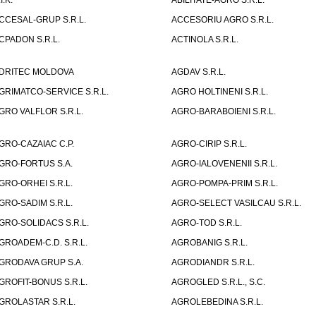
I.K.
ABILITATE-AGRO S.R.L.
CCESAL-GRUP S.R.L.
ACCESORIU AGRO S.R.L.
CPADON S.R.L.
ACTINOLA S.R.L.
DRITEC MOLDOVA
AGDAV S.R.L.
GRIMATCO-SERVICE S.R.L.
AGRO HOLTINENI S.R.L.
GRO VALFLOR S.R.L.
AGRO-BARABOIENI S.R.L.
GRO-CAZAIAC C.P.
AGRO-CIRIP S.R.L.
GRO-FORTUS S.A.
AGRO-IALOVENENII S.R.L.
GRO-ORHEI S.R.L.
AGRO-POMPA-PRIM S.R.L.
GRO-SADIM S.R.L.
AGRO-SELECT VASILCAU S.R.L.
GRO-SOLIDACS S.R.L.
AGRO-TOD S.R.L.
GROADEM-C.D. S.R.L.
AGROBANIG S.R.L.
GRODAVA GRUP S.A.
AGRODIANDR S.R.L.
GROFIT-BONUS S.R.L.
AGROGLED S.R.L., S.C.
GROLASTAR S.R.L.
AGROLEBEDINA S.R.L.