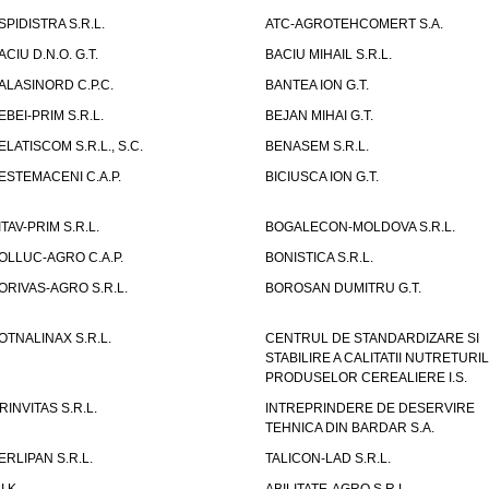
SPIDISTRA S.R.L.
ATC-AGROTEHCOMERT S.A.
ACIU D.N.O. G.T.
BACIU MIHAIL S.R.L.
ALASINORD C.P.C.
BANTEA ION G.T.
EBEI-PRIM S.R.L.
BEJAN MIHAI G.T.
ELATISCOM S.R.L., S.C.
BENASEM S.R.L.
ESTEMACENI C.A.P.
BICIUSCA ION G.T.
ITAV-PRIM S.R.L.
BOGALECON-MOLDOVA S.R.L.
OLLUC-AGRO C.A.P.
BONISTICA S.R.L.
ORIVAS-AGRO S.R.L.
BOROSAN DUMITRU G.T.
OTNALINAX S.R.L.
CENTRUL DE STANDARDIZARE SI
STABILIRE A CALITATII NUTRETURIL
PRODUSELOR CEREALIERE I.S.
RINVITAS S.R.L.
INTREPRINDERE DE DESERVIRE
TEHNICA DIN BARDAR S.A.
ERLIPAN S.R.L.
TALICON-LAD S.R.L.