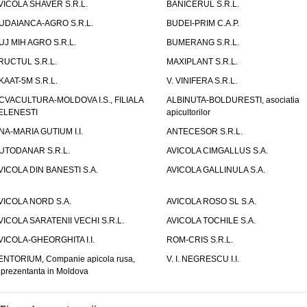
VICOLA SHAVER S.R.L.
BANICERUL S.R.L.
UDAIANCA-AGRO S.R.L.
BUDEI-PRIM C.A.P.
UJ MIH AGRO S.R.L.
BUMERANG S.R.L.
RUCTUL S.R.L.
MAXIPLANT S.R.L.
KAAT-5M S.R.L.
V. VINIFERA S.R.L.
CVACULTURA-MOLDOVA I.S., FILIALA
ALBINUTA-BOLDURESTI, asociatia
ELENESTI
apicultorilor
NA-MARIA GUTIUM I.I.
ANTECESOR S.R.L.
UTODANAR S.R.L.
AVICOLA CIMGALLUS S.A.
VICOLA DIN BANESTI S.A.
AVICOLA GALLINULA S.A.
VICOLA NORD S.A.
AVICOLA ROSO SL S.A.
VICOLA SARATENII VECHI S.R.L.
AVICOLA TOCHILE S.A.
VICOLA-GHEORGHITA I.I.
ROM-CRIS S.R.L.
ENTORIUM, Companie apicola rusa,
V. I. NEGRESCU I.I.
eprezentanta in Moldova