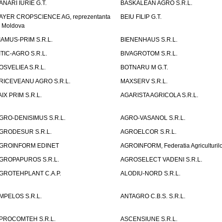
ANARI IURIE G.T.
BASKALEAN AGRO S.R.L.
AYER CROPSCIENCE AG, reprezentanta
BEIU FILIP G.T.
n Moldova
IAMUS-PRIM S.R.L.
BIENENHAUS S.R.L.
ITIC-AGRO S.R.L.
BIVAGROTOM S.R.L.
OSVELIEA S.R.L.
BOTNARU M G.T.
RICEVEANU AGRO S.R.L.
MAXSERV S.R.L.
AIX PRIM S.R.L.
AGARISTA AGRICOLA S.R.L.
GRO-DENISIMUS S.R.L.
AGRO-VASANOL S.R.L.
GRODESUR S.R.L.
AGROELCOR S.R.L.
GROINFORM EDINET
AGROINFORM, Federatia Agriculturilo
GROPAPUROS S.R.L.
AGROSELECT VADENI S.R.L.
GROTEHPLANT C.A.P.
ALODIU-NORD S.R.L.
MPELOS S.R.L.
ANTAGRO C.B.S. S.R.L.
PROCOMTEH S.R.L.
ASCENSIUNE S.R.L.