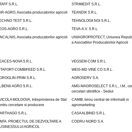
TAFF S.R.L.
STRIMEDIT S.R.L.
AR-AGRO, Asociatia producatorilor agricoli
TEANDIX S.R.L.
ECHNO TEST S.R.L.
TEHNOLOGII NOI S.R.L.
EOS-AGRO S.R.L.
TEVA-A.V. S.R.L.
NCALNIS, Asociatia producatorilor agricoli
UNIAGROPROTECT, Uniunea Republ
a Asociatiilor Producatorilor Agricoli
EACES-NOVA S.R.L.
VEGSEM-COM S.R.L.
ITAFORT-COMBIFEED S.R.L.
WEIS-MD VINE CO S.R.L.
GROGLIN-PRIM S.R.L.
AGROSERV S.A.
LBENII-AGRO S.R.L.
AMG-MAGROSELECT S.R.L., I.M., cen
cercetari stiintifice - Sediul
VICOLA MOLDOVA, Intreprinderea de Stat
CAMIB, birou central de informatii in
entru cercetare si producere
agromarketing
ARTHAGO S.R.L.
CASA ALBINEI S.R.L.
NFA. PROIECTUL DE DEZVOLTARE A
CODRU-NORD S.A.
USINESSULUI AGRICOL