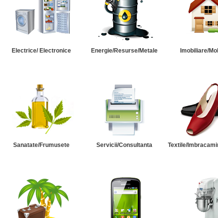
Electrice/ Electronice
Energie/Resurse/Metale
Imobiliare/Mob
Sanatate/Frumusete
Servicii/Consultanta
Textile/Imbracami