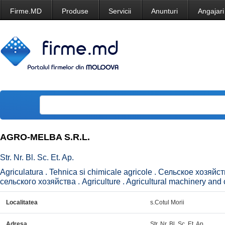
Firme.MD
Produse
Servicii
Anunturi
Angajari
AGRO-MELBA S.R.L.
Str. Nr. Bl. Sc. Et. Ap.
Agriculatura . Tehnica si chimicale agricole . Сельское хозяй
сельского хозяйства . Agriculture . Agricultural machinery and 
Localitatea
s.Cotul Morii
Adresa
Str. Nr. Bl. Sc. Et. Ap.