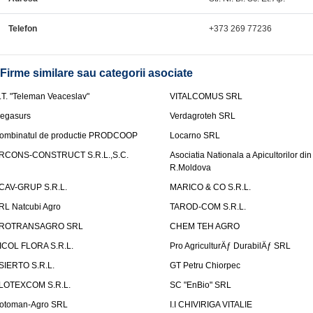
Telefon
+373 269 77236
Firme similare sau categorii asociate
.T. "Teleman Veaceslav"
VITALCOMUS SRL
egasurs
Verdagroteh SRL
ombinatul de productie PRODCOOP
Locarno SRL
RCONS-CONSTRUCT S.R.L.,S.C.
Asociatia Nationala a Apicultorilor din
R.Moldova
CAV-GRUP S.R.L.
MARICO & CO S.R.L.
RL Natcubi Agro
TAROD-COM S.R.L.
ROTRANSAGRO SRL
CHEM TEH AGRO
ICOL FLORA S.R.L.
Pro AgriculturÄƒ DurabilÄƒ SRL
SIERTO S.R.L.
GT Petru Chiorpec
LOTEXCOM S.R.L.
SC "EnBio" SRL
otoman-Agro SRL
I.I CHIVIRIGA VITALIE