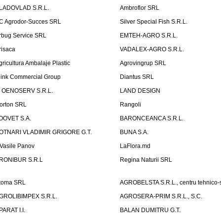
LADOVLAD S.R.L.
Ambroflor SRL
C Agrodor-Succes SRL
Silver Special Fish S.R.L.
rbug Service SRL
EMTEH-AGRO S.R.L.
risaca
VADALEX-AGRO S.R.L.
gricultura Ambalaje Plastic
Agrovingrup SRL
link Commercial Group
Diantus SRL
T OENOSERV S.R.L.
LAND DESIGN
orton SRL
Rangoli
OOVET S.A.
BARONCEANCA S.R.L.
OTNARI VLADIMIR GRIGORE G.T.
BUNA S.A.
I Vasile Panov
LaFlora.md
RONIBUR S.R.L
Regina Naturii SRL
toma SRL
AGROBELSTA S.R.L., centru tehnico-sti
GROLIBIMPEX S.R.L.
AGROSERA-PRIM S.R.L., S.C.
PARAT I.I.
BALAN DUMITRU G.T.