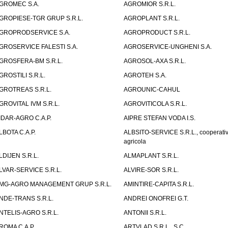
GROMEC S.A.
AGROMIOR S.R.L.
GROPIESE-TGR GRUP S.R.L.
AGROPLANT S.R.L.
GROPRODSERVICE S.A.
AGROPRODUCT S.R.L.
GROSERVICE FALESTI S.A.
AGROSERVICE-UNGHENI S.A.
GROSFERA-BM S.R.L.
AGROSOL-AXA S.R.L.
GROSTILI S.R.L.
AGROTEH S.A.
GROTREAS S.R.L.
AGROUNIC-CAHUL
GROVITAL IVM S.R.L.
AGROVITICOLA S.R.L.
IDAR-AGRO C.A.P.
AIPRE STEFAN VODA I.S.
LBOTA C.A.P.
ALBSITO-SERVICE S.R.L., cooperati
agricola
LDIJEN S.R.L.
ALMAPLANT S.R.L.
LVAR-SERVICE S.R.L.
ALVIRE-SOR S.R.L.
MG-AGRO MANAGEMENT GRUP S.R.L.
AMINTIRE-CAPITA S.R.L.
NDE-TRANS S.R.L.
ANDREI ONOFREI G.T.
NTELIS-AGRO S.R.L.
ANTONII S.R.L.
ROMA C.A.P.
ARTVLAD S.R.L., S.C.