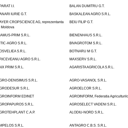
PARAT I.I.
BALAN DUMITRU G.T.
ANARI IURIE G.T.
BASKALEAN AGRO S.R.L.
AYER CROPSCIENCE AG, reprezentanta
BEIU FILIP G.T.
n Moldova
IAMUS-PRIM S.R.L.
BIENENHAUS S.R.L.
ITIC-AGRO S.R.L.
BIVAGROTOM S.R.L.
OSVELIEA S.R.L.
BOTNARU M G.T.
RICEVEANU AGRO S.R.L.
MAXSERV S.R.L.
AIX PRIM S.R.L.
AGARISTA AGRICOLA S.R.L.
GRO-DENISIMUS S.R.L.
AGRO-VASANOL S.R.L.
GRODESUR S.R.L.
AGROELCOR S.R.L.
GROINFORM EDINET
AGROINFORM, Federatia Agriculturilo
GROPAPUROS S.R.L.
AGROSELECT VADENI S.R.L.
GROTEHPLANT C.A.P.
ALODIU-NORD S.R.L.
MPELOS S.R.L.
ANTAGRO C.B.S. S.R.L.