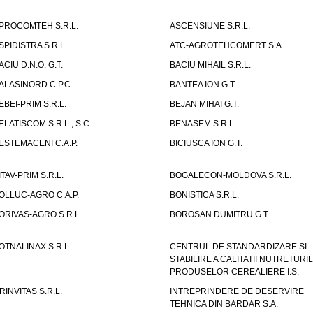
PROCOMTEH S.R.L.
ASCENSIUNE S.R.L.
SPIDISTRA S.R.L.
ATC-AGROTEHCOMERT S.A.
ACIU D.N.O. G.T.
BACIU MIHAIL S.R.L.
ALASINORD C.P.C.
BANTEA ION G.T.
EBEI-PRIM S.R.L.
BEJAN MIHAI G.T.
ELATISCOM S.R.L., S.C.
BENASEM S.R.L.
ESTEMACENI C.A.P.
BICIUSCA ION G.T.
ITAV-PRIM S.R.L.
BOGALECON-MOLDOVA S.R.L.
OLLUC-AGRO C.A.P.
BONISTICA S.R.L.
ORIVAS-AGRO S.R.L.
BOROSAN DUMITRU G.T.
OTNALINAX S.R.L.
CENTRUL DE STANDARDIZARE SI
STABILIRE A CALITATII NUTRETURIL
PRODUSELOR CEREALIERE I.S.
RINVITAS S.R.L.
INTREPRINDERE DE DESERVIRE
TEHNICA DIN BARDAR S.A.