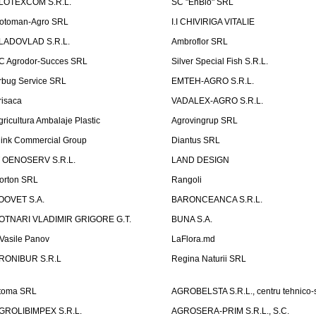
LOTEXCOM S.R.L.
SC "EnBio" SRL
otoman-Agro SRL
I.I CHIVIRIGA VITALIE
LADOVLAD S.R.L.
Ambroflor SRL
C Agrodor-Succes SRL
Silver Special Fish S.R.L.
rbug Service SRL
EMTEH-AGRO S.R.L.
risaca
VADALEX-AGRO S.R.L.
gricultura Ambalaje Plastic
Agrovingrup SRL
link Commercial Group
Diantus SRL
T OENOSERV S.R.L.
LAND DESIGN
orton SRL
Rangoli
OOVET S.A.
BARONCEANCA S.R.L.
OTNARI VLADIMIR GRIGORE G.T.
BUNA S.A.
I Vasile Panov
LaFlora.md
RONIBUR S.R.L
Regina Naturii SRL
toma SRL
AGROBELSTA S.R.L., centru tehnico-sti
GROLIBIMPEX S.R.L.
AGROSERA-PRIM S.R.L., S.C.