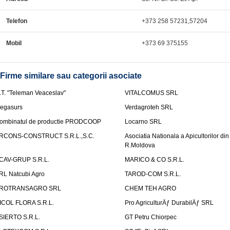
Telefon
+373 258 57231,57204
Mobil
+373 69 375155
Firme similare sau categorii asociate
.T. "Teleman Veaceslav"
VITALCOMUS SRL
egasurs
Verdagroteh SRL
ombinatul de productie PRODCOOP
Locarno SRL
RCONS-CONSTRUCT S.R.L.,S.C.
Asociatia Nationala a Apicultorilor din
R.Moldova
CAV-GRUP S.R.L.
MARICO & CO S.R.L.
RL Natcubi Agro
TAROD-COM S.R.L.
ROTRANSAGRO SRL
CHEM TEH AGRO
ICOL FLORA S.R.L.
Pro AgriculturÄƒ DurabilÄƒ SRL
SIERTO S.R.L.
GT Petru Chiorpec