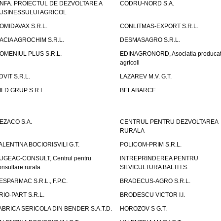
NFA. PROIECTUL DE DEZVOLTARE A
CODRU-NORD S.A.
USINESSULUI AGRICOL
OMIDAVAX S.R.L.
CONLITMAS-EXPORT S.R.L.
ACIA AGROCHIM S.R.L.
DESMASAGRO S.R.L.
OMENIUL PLUS S.R.L.
EDINAGRONORD, Asociatia producato
agricoli
DVIT S.R.L.
LAZAREV M.V. G.T.
ILD GRUP S.R.L.
BELABARCE
EZACO S.A.
CENTRUL PENTRU DEZVOLTAREA
RURALA
ALENTINA BOCIORISVILI G.T.
POLICOM-PRIM S.R.L.
UGEAC-CONSULT, Centrul pentru
INTREPRINDEREA PENTRU
onsultare rurala
SILVICULTURA BALTI I.S.
ESPARMAC S.R.L., F.P.C.
BRADECUS-AGRO S.R.L.
RIO-PART S.R.L.
BRODESCU VICTOR I.I.
ABRICA SERICOLA DIN BENDER S.A.T.D.
HOROZOV S G.T.