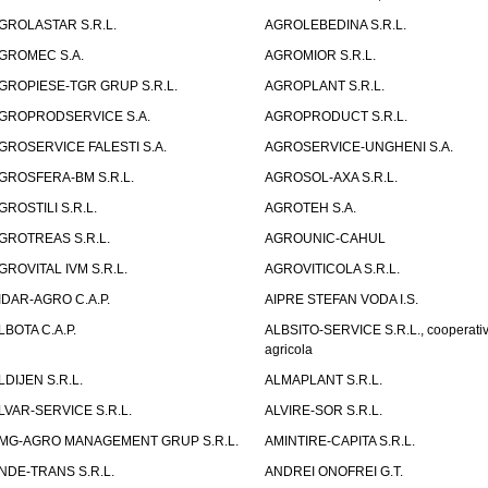
GROLASTAR S.R.L.
AGROLEBEDINA S.R.L.
GROMEC S.A.
AGROMIOR S.R.L.
GROPIESE-TGR GRUP S.R.L.
AGROPLANT S.R.L.
GROPRODSERVICE S.A.
AGROPRODUCT S.R.L.
GROSERVICE FALESTI S.A.
AGROSERVICE-UNGHENI S.A.
GROSFERA-BM S.R.L.
AGROSOL-AXA S.R.L.
GROSTILI S.R.L.
AGROTEH S.A.
GROTREAS S.R.L.
AGROUNIC-CAHUL
GROVITAL IVM S.R.L.
AGROVITICOLA S.R.L.
IDAR-AGRO C.A.P.
AIPRE STEFAN VODA I.S.
LBOTA C.A.P.
ALBSITO-SERVICE S.R.L., cooperati
agricola
LDIJEN S.R.L.
ALMAPLANT S.R.L.
LVAR-SERVICE S.R.L.
ALVIRE-SOR S.R.L.
MG-AGRO MANAGEMENT GRUP S.R.L.
AMINTIRE-CAPITA S.R.L.
NDE-TRANS S.R.L.
ANDREI ONOFREI G.T.