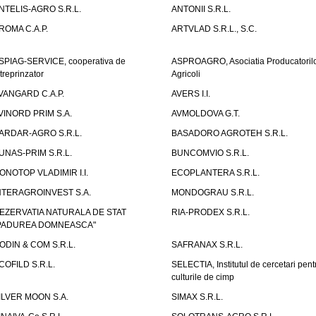
NTELIS-AGRO S.R.L.
ANTONII S.R.L.
ROMA C.A.P.
ARTVLAD S.R.L., S.C.
SPIAG-SERVICE, cooperativa de
ASPROAGRO, Asociatia Producatoril
ntreprinzator
Agricoli
VANGARD C.A.P.
AVERS I.I.
VINORD PRIM S.A.
AVMOLDOVA G.T.
ARDAR-AGRO S.R.L.
BASADORO AGROTEH S.R.L.
UNAS-PRIM S.R.L.
BUNCOMVIO S.R.L.
ONOTOP VLADIMIR I.I.
ECOPLANTERA S.R.L.
NTERAGROINVEST S.A.
MONDOGRAU S.R.L.
EZERVATIA NATURALA DE STAT
RIA-PRODEX S.R.L.
PADUREA DOMNEASCA"
ODIN & COM S.R.L.
SAFRANAX S.R.L.
COFILD S.R.L.
SELECTIA, Institutul de cercetari pent
culturile de cimp
ILVER MOON S.A.
SIMAX S.R.L.