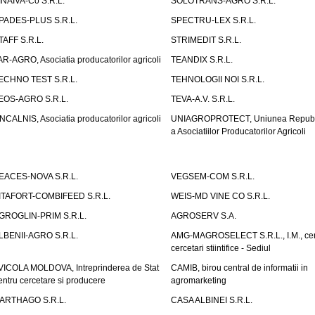
INAIVA-Co S.R.L.
SOLOTRANS-AGRO S.R.L.
PADES-PLUS S.R.L.
SPECTRU-LEX S.R.L.
TAFF S.R.L.
STRIMEDIT S.R.L.
AR-AGRO, Asociatia producatorilor agricoli
TEANDIX S.R.L.
ECHNO TEST S.R.L.
TEHNOLOGII NOI S.R.L.
EOS-AGRO S.R.L.
TEVA-A.V. S.R.L.
NCALNIS, Asociatia producatorilor agricoli
UNIAGROPROTECT, Uniunea Republ
a Asociatiilor Producatorilor Agricoli
EACES-NOVA S.R.L.
VEGSEM-COM S.R.L.
ITAFORT-COMBIFEED S.R.L.
WEIS-MD VINE CO S.R.L.
GROGLIN-PRIM S.R.L.
AGROSERV S.A.
LBENII-AGRO S.R.L.
AMG-MAGROSELECT S.R.L., I.M., cen
cercetari stiintifice - Sediul
VICOLA MOLDOVA, Intreprinderea de Stat
CAMIB, birou central de informatii in
entru cercetare si producere
agromarketing
ARTHAGO S.R.L.
CASA ALBINEI S.R.L.