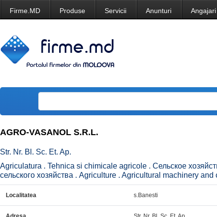
Firme.MD
Produse
Servicii
Anunturi
Angajari
AGRO-VASANOL S.R.L.
Str. Nr. Bl. Sc. Et. Ap.
Agriculatura . Tehnica si chimicale agricole . Сельское хозяй
сельского хозяйства . Agriculture . Agricultural machinery and 
Localitatea
s.Banesti
Adresa
Str. Nr. Bl. Sc. Et. Ap.