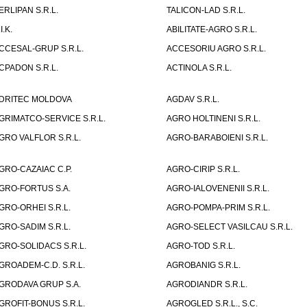
ERLIPAN S.R.L.
TALICON-LAD S.R.L.
I.K.
ABILITATE-AGRO S.R.L.
CCESAL-GRUP S.R.L.
ACCESORIU AGRO S.R.L.
CPADON S.R.L.
ACTINOLA S.R.L.
DRITEC MOLDOVA
AGDAV S.R.L.
GRIMATCO-SERVICE S.R.L.
AGRO HOLTINENI S.R.L.
GRO VALFLOR S.R.L.
AGRO-BARABOIENI S.R.L.
GRO-CAZAIAC C.P.
AGRO-CIRIP S.R.L.
GRO-FORTUS S.A.
AGRO-IALOVENENII S.R.L.
GRO-ORHEI S.R.L.
AGRO-POMPA-PRIM S.R.L.
GRO-SADIM S.R.L.
AGRO-SELECT VASILCAU S.R.L.
GRO-SOLIDACS S.R.L.
AGRO-TOD S.R.L.
GROADEM-C.D. S.R.L.
AGROBANIG S.R.L.
GRODAVA GRUP S.A.
AGRODIANDR S.R.L.
GROFIT-BONUS S.R.L.
AGROGLED S.R.L., S.C.