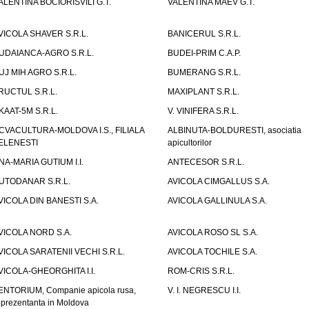
ALENTINA BOCIORISVILI G.T.
VALENTINA MAEV G.T.
VICOLA SHAVER S.R.L.
BANICERUL S.R.L.
UDAIANCA-AGRO S.R.L.
BUDEI-PRIM C.A.P.
UJ MIH AGRO S.R.L.
BUMERANG S.R.L.
RUCTUL S.R.L.
MAXIPLANT S.R.L.
KAAT-5M S.R.L.
V. VINIFERA S.R.L.
CVACULTURA-MOLDOVA I.S., FILIALA
ALBINUTA-BOLDURESTI, asociatia
ELENESTI
apicultorilor
NA-MARIA GUTIUM I.I.
ANTECESOR S.R.L.
UTODANAR S.R.L.
AVICOLA CIMGALLUS S.A.
VICOLA DIN BANESTI S.A.
AVICOLA GALLINULA S.A.
VICOLA NORD S.A.
AVICOLA ROSO SL S.A.
VICOLA SARATENII VECHI S.R.L.
AVICOLA TOCHILE S.A.
VICOLA-GHEORGHITA I.I.
ROM-CRIS S.R.L.
ENTORIUM, Companie apicola rusa,
V. I. NEGRESCU I.I.
eprezentanta in Moldova