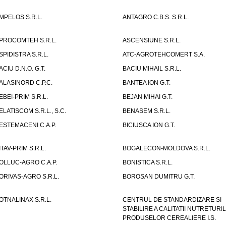
MPELOS S.R.L.
ANTAGRO C.B.S. S.R.L.
PROCOMTEH S.R.L.
ASCENSIUNE S.R.L.
SPIDISTRA S.R.L.
ATC-AGROTEHCOMERT S.A.
ACIU D.N.O. G.T.
BACIU MIHAIL S.R.L.
ALASINORD C.P.C.
BANTEA ION G.T.
EBEI-PRIM S.R.L.
BEJAN MIHAI G.T.
ELATISCOM S.R.L., S.C.
BENASEM S.R.L.
ESTEMACENI C.A.P.
BICIUSCA ION G.T.
ITAV-PRIM S.R.L.
BOGALECON-MOLDOVA S.R.L.
OLLUC-AGRO C.A.P.
BONISTICA S.R.L.
ORIVAS-AGRO S.R.L.
BOROSAN DUMITRU G.T.
OTNALINAX S.R.L.
CENTRUL DE STANDARDIZARE SI
STABILIRE A CALITATII NUTRETURIL
PRODUSELOR CEREALIERE I.S.