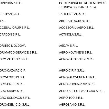
RINVITAS S.R.L.
INTREPRINDERE DE DESERVIRE
TEHNICA DIN BARDAR S.A.
ERLIPAN S.R.L.
TALICON-LAD S.R.L.
I.K.
ABILITATE-AGRO S.R.L.
CCESAL-GRUP S.R.L.
ACCESORIU AGRO S.R.L.
CPADON S.R.L.
ACTINOLA S.R.L.
DRITEC MOLDOVA
AGDAV S.R.L.
GRIMATCO-SERVICE S.R.L.
AGRO HOLTINENI S.R.L.
GRO VALFLOR S.R.L.
AGRO-BARABOIENI S.R.L.
GRO-CAZAIAC C.P.
AGRO-CIRIP S.R.L.
GRO-FORTUS S.A.
AGRO-IALOVENENII S.R.L.
GRO-ORHEI S.R.L.
AGRO-POMPA-PRIM S.R.L.
GRO-SADIM S.R.L.
AGRO-SELECT VASILCAU S.R.L.
GRO-SOLIDACS S.R.L.
AGRO-TOD S.R.L.
GROADEM-C.D. S.R.L.
AGROBANIG S.R.L.