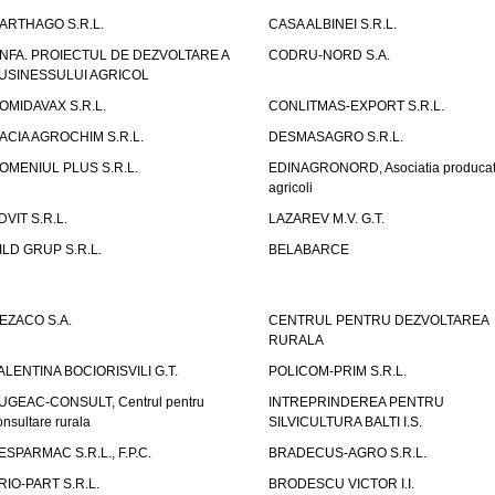
ARTHAGO S.R.L.
CASA ALBINEI S.R.L.
NFA. PROIECTUL DE DEZVOLTARE A
CODRU-NORD S.A.
USINESSULUI AGRICOL
OMIDAVAX S.R.L.
CONLITMAS-EXPORT S.R.L.
ACIA AGROCHIM S.R.L.
DESMASAGRO S.R.L.
OMENIUL PLUS S.R.L.
EDINAGRONORD, Asociatia producato
agricoli
DVIT S.R.L.
LAZAREV M.V. G.T.
ILD GRUP S.R.L.
BELABARCE
EZACO S.A.
CENTRUL PENTRU DEZVOLTAREA
RURALA
ALENTINA BOCIORISVILI G.T.
POLICOM-PRIM S.R.L.
UGEAC-CONSULT, Centrul pentru
INTREPRINDEREA PENTRU
onsultare rurala
SILVICULTURA BALTI I.S.
ESPARMAC S.R.L., F.P.C.
BRADECUS-AGRO S.R.L.
RIO-PART S.R.L.
BRODESCU VICTOR I.I.