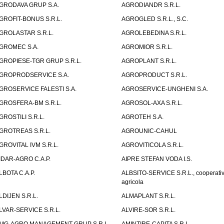
GRODAVA GRUP S.A.
AGRODIANDR S.R.L.
GROFIT-BONUS S.R.L.
AGROGLED S.R.L., S.C.
GROLASTAR S.R.L.
AGROLEBEDINA S.R.L.
GROMEC S.A.
AGROMIOR S.R.L.
GROPIESE-TGR GRUP S.R.L.
AGROPLANT S.R.L.
GROPRODSERVICE S.A.
AGROPRODUCT S.R.L.
GROSERVICE FALESTI S.A.
AGROSERVICE-UNGHENI S.A.
GROSFERA-BM S.R.L.
AGROSOL-AXA S.R.L.
GROSTILI S.R.L.
AGROTEH S.A.
GROTREAS S.R.L.
AGROUNIC-CAHUL
GROVITAL IVM S.R.L.
AGROVITICOLA S.R.L.
IDAR-AGRO C.A.P.
AIPRE STEFAN VODA I.S.
LBOTA C.A.P.
ALBSITO-SERVICE S.R.L., cooperati
agricola
LDIJEN S.R.L.
ALMAPLANT S.R.L.
LVAR-SERVICE S.R.L.
ALVIRE-SOR S.R.L.