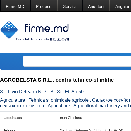
Firme.MD
Produse
Servicii
Anunturi
Angajari
AGROBELSTA S.R.L., centru tehnico-stiintific
Str. Liviu Deleanu Nr.71 Bl. Sc. Et. Ap.50
Agriculatura . Tehnica si chimicale agricole . Сельское хозяй
сельского хозяйства . Agriculture . Agricultural machinery and 
Localitatea
mun.Chisinau
Adresa
Str. Liviu Deleanu Nr.71 Bl. Sc. Et. Ap.50