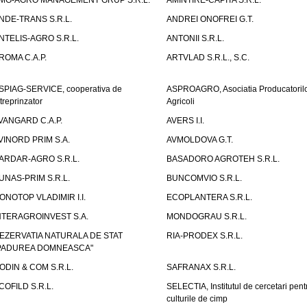
MG-AGRO MANAGEMENT GRUP S.R.L.
AMINTIRE-CAPITA S.R.L.
NDE-TRANS S.R.L.
ANDREI ONOFREI G.T.
NTELIS-AGRO S.R.L.
ANTONII S.R.L.
ROMA C.A.P.
ARTVLAD S.R.L., S.C.
SPIAG-SERVICE, cooperativa de
ASPROAGRO, Asociatia Producatoril
ntreprinzator
Agricoli
VANGARD C.A.P.
AVERS I.I.
VINORD PRIM S.A.
AVMOLDOVA G.T.
ARDAR-AGRO S.R.L.
BASADORO AGROTEH S.R.L.
UNAS-PRIM S.R.L.
BUNCOMVIO S.R.L.
ONOTOP VLADIMIR I.I.
ECOPLANTERA S.R.L.
NTERAGROINVEST S.A.
MONDOGRAU S.R.L.
EZERVATIA NATURALA DE STAT
RIA-PRODEX S.R.L.
PADUREA DOMNEASCA"
ODIN & COM S.R.L.
SAFRANAX S.R.L.
COFILD S.R.L.
SELECTIA, Institutul de cercetari pent
culturile de cimp