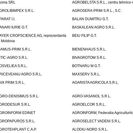
toma SRL
AGROBELSTA S.R.L., centru tehnico-sti
GROLIBIMPEX S.R.L.
AGROSERA-PRIM S.R.L., S.C.
PARAT I.I.
BALAN DUMITRU G.T.
ANARI IURIE G.T.
BASKALEAN AGRO S.R.L.
AYER CROPSCIENCE AG, reprezentanta
BEIU FILIP G.T.
n Moldova
IAMUS-PRIM S.R.L.
BIENENHAUS S.R.L.
ITIC-AGRO S.R.L.
BIVAGROTOM S.R.L.
OSVELIEA S.R.L.
BOTNARU M G.T.
RICEVEANU AGRO S.R.L.
MAXSERV S.R.L.
AIX PRIM S.R.L.
AGARISTA AGRICOLA S.R.L.
GRO-DENISIMUS S.R.L.
AGRO-VASANOL S.R.L.
GRODESUR S.R.L.
AGROELCOR S.R.L.
GROINFORM EDINET
AGROINFORM, Federatia Agriculturilo
GROPAPUROS S.R.L.
AGROSELECT VADENI S.R.L.
GROTEHPLANT C.A.P.
ALODIU-NORD S.R.L.