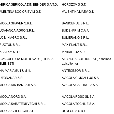
ABRICA SERICOLA DIN BENDER S.A.T.D.
HOROZOV S G.T.
ALENTINA BOCIORISVILI G.T.
VALENTINA MAEV G.T.
VICOLA SHAVER S.R.L.
BANICERUL S.R.L.
UDAIANCA-AGRO S.R.L.
BUDEI-PRIM C.A.P.
UJ MIH AGRO S.R.L.
BUMERANG S.R.L.
RUCTUL S.R.L.
MAXIPLANT S.R.L.
KAAT-5M S.R.L.
V. VINIFERA S.R.L.
CVACULTURA-MOLDOVA I.S., FILIALA
ALBINUTA-BOLDURESTI, asociatia
ELENESTI
apicultorilor
NA-MARIA GUTIUM I.I.
ANTECESOR S.R.L.
UTODANAR S.R.L.
AVICOLA CIMGALLUS S.A.
VICOLA DIN BANESTI S.A.
AVICOLA GALLINULA S.A.
VICOLA NORD S.A.
AVICOLA ROSO SL S.A.
VICOLA SARATENII VECHI S.R.L.
AVICOLA TOCHILE S.A.
VICOLA-GHEORGHITA I.I.
ROM-CRIS S.R.L.