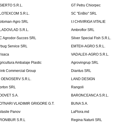
SIERTO S.R.L.
GT Petru Chiorpec
LOTEXCOM S.R.L.
SC "EnBio" SRL
otoman-Agro SRL
I.I CHIVIRIGA VITALIE
LADOVLAD S.R.L.
Ambroflor SRL
C Agrodor-Succes SRL
Silver Special Fish S.R.L.
rbug Service SRL
EMTEH-AGRO S.R.L.
risaca
VADALEX-AGRO S.R.L.
gricultura Ambalaje Plastic
Agrovingrup SRL
link Commercial Group
Diantus SRL
T OENOSERV S.R.L.
LAND DESIGN
orton SRL
Rangoli
OOVET S.A.
BARONCEANCA S.R.L.
OTNARI VLADIMIR GRIGORE G.T.
BUNA S.A.
I Vasile Panov
LaFlora.md
RONIBUR S.R.L
Regina Naturii SRL