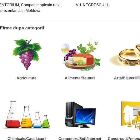
ENTORIUM, Companie apicola rusa,
V. I. NEGRESCU I.I.
eprezentanta in Moldova
Firme dupa categorii
Agricultura
Alimente/Bauturi
Arta/Bijuterii/
Chimicale/Cauciucuri
Computere/Soft/Internet
Constructii/Amena