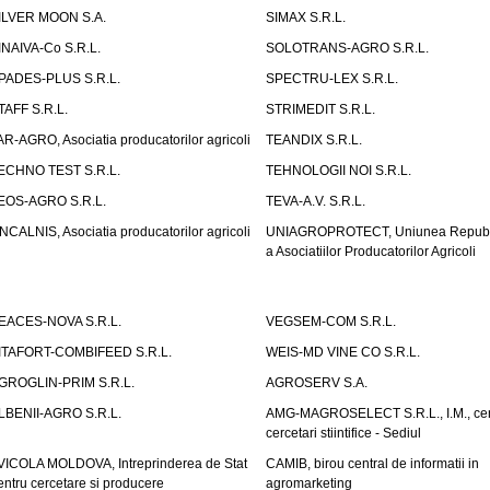
ILVER MOON S.A.
SIMAX S.R.L.
INAIVA-Co S.R.L.
SOLOTRANS-AGRO S.R.L.
PADES-PLUS S.R.L.
SPECTRU-LEX S.R.L.
TAFF S.R.L.
STRIMEDIT S.R.L.
AR-AGRO, Asociatia producatorilor agricoli
TEANDIX S.R.L.
ECHNO TEST S.R.L.
TEHNOLOGII NOI S.R.L.
EOS-AGRO S.R.L.
TEVA-A.V. S.R.L.
NCALNIS, Asociatia producatorilor agricoli
UNIAGROPROTECT, Uniunea Republ
a Asociatiilor Producatorilor Agricoli
EACES-NOVA S.R.L.
VEGSEM-COM S.R.L.
ITAFORT-COMBIFEED S.R.L.
WEIS-MD VINE CO S.R.L.
GROGLIN-PRIM S.R.L.
AGROSERV S.A.
LBENII-AGRO S.R.L.
AMG-MAGROSELECT S.R.L., I.M., cen
cercetari stiintifice - Sediul
VICOLA MOLDOVA, Intreprinderea de Stat
CAMIB, birou central de informatii in
entru cercetare si producere
agromarketing