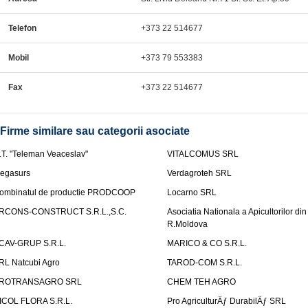
Telefon
+373 22 514677
Mobil
+373 79 553383
Fax
+373 22 514677
Firme similare sau categorii asociate
.T. "Teleman Veaceslav"
VITALCOMUS SRL
egasurs
Verdagroteh SRL
ombinatul de productie PRODCOOP
Locarno SRL
RCONS-CONSTRUCT S.R.L.,S.C.
Asociatia Nationala a Apicultorilor din
R.Moldova
CAV-GRUP S.R.L.
MARICO & CO S.R.L.
RL Natcubi Agro
TAROD-COM S.R.L.
ROTRANSAGRO SRL
CHEM TEH AGRO
ICOL FLORA S.R.L.
Pro AgriculturÄƒ DurabilÄƒ SRL